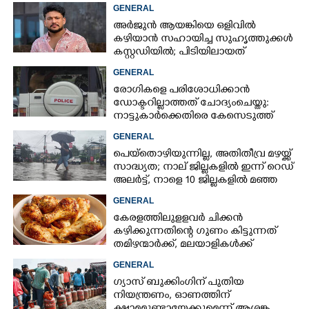
കോളേജുകൾക്ക് ബാധകമല്ല
GENERAL
അർജുൻ ആയങ്കിയെ ഒളിവിൽ
കഴിയാൻ സഹായിച്ച സുഹൃത്തുക്കൾ
കസ്റ്റഡിയിൽ; പിടിയിലായത്
കൊച്ചിയിലെ ഫ്ലാറ്റിൽനിന്ന്
GENERAL
രോഗികളെ പരിശോധിക്കാൻ
ഡോക്ടറില്ലാത്തത് ചോദ്യംചെയ്തു:
നാട്ടുകാർക്കെതിരെ കേസെടുത്ത്
പൊലീസ്
GENERAL
പെയ്തൊഴിയുന്നില്ല, അതിതീവ്ര മഴയ്ക്ക്
സാദ്ധ്യത;​ നാല് ജില്ലകളിൽ ഇന്ന് റെഡ്
അലർട്ട്,​ നാളെ 10 ജില്ലകളിൽ മഞ്ഞ
അലർട്ട്
GENERAL
കേരളത്തിലുളളവർ ചിക്കൻ
കഴിക്കുന്നതിന്റെ ഗുണം കിട്ടുന്നത്
തമിഴന്മാർക്ക്, മലയാളികൾക്ക്
നഷ്ടവും കടവും മാത്രം
GENERAL
ഗ്യാസ് ബുക്കിംഗിന് പുതിയ
നിയന്ത്രണം, ഓണത്തിന്