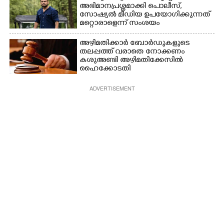
അഭിമാനപ്രശ്നമാക്കി പൊലീസ്,
സാേഷ്യൽ മീഡിയ ഉപയോഗിക്കുന്നത്
മറ്റൊരാളെന്ന് സംശയം
അഴിമതിക്കാർ ബോർഡുകളുടെ
തലപ്പത്ത് വരാതെ നോക്കണം
കശുഅണ്ടി അഴിമതിക്കേസിൽ
ഹൈക്കോടതി
ADVERTISEMENT