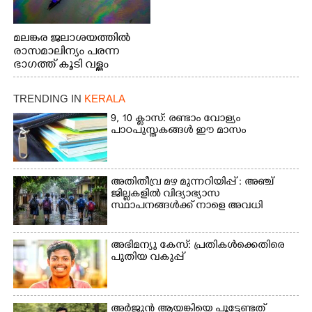
മലങ്കര ജലാശയത്തിൽ
രാസമാലിന്യം പരന്ന
ഭാഗത്ത് കൂടി വള്ളം
തുഴഞ്ഞു പോകുന്ന
പ്രദേശവാസികൾ
TRENDING IN
KERALA
9, 10 ക്ലാസ്: രണ്ടാം വോള്യം
പാഠപുസ്തകങ്ങൾ ഈ മാസം
അതിതീവ്ര മഴ മുന്നറിയിപ്പ് : അഞ്ച്
ജില്ലകളിൽ വിദ്യാഭ്യാസ
സ്ഥാപനങ്ങൾക്ക് നാളെ അവധി
അഭിമന്യു കേസ്: പ്രതികൾക്കെതിരെ
പുതിയ വകുപ്പ്
അർജുൻ ആയങ്കിയെ പൂട്ടേണ്ടത്