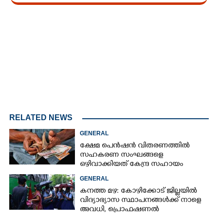
Loaded
:
4.29%
/
Unmute
RELATED NEWS
GENERAL
ക്ഷേമ പെൻഷൻ വിതരണത്തിൽ
സഹകരണ സംഘങ്ങളെ
ഒഴിവാക്കിയത് കേന്ദ്ര സഹായം
നഷ്ടമാകാതിരിക്കാൻ;
GENERAL
വിശദീകരണവുമായി സർക്കാ‌ർ
കനത്ത മഴ: കോഴിക്കോട് ജില്ലയിൽ
വിദ്യാഭ്യാസ സ്ഥാപനങ്ങൾക്ക് നാളെ
അവധി,​ പ്രൊഫഷണൽ