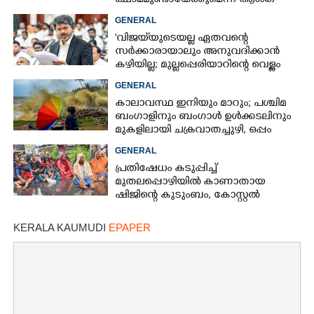
ക്ഷാമമുണ്ടായേക്കുമെന്ന് ആശങ്ക
GENERAL
'വിജയ്‌യുടെയല്ല ഏതവന്റെ
സർക്കാരായാലും അനുവദിക്കാൻ
കഴിയില്ല; മുല്ലപ്പെരിയാറിന്റെ വെള്ളം
കൂട്ടുന്നത് മനസിൽ വച്ചാൽമതി'
GENERAL
കാലാവസ്ഥ ഇനിയും മാറും; പശ്ചിമ
ബംഗാളിനും ബംഗാൾ ഉൾക്കടലിനും
മുകളിലായി ചക്രവാതച്ചുഴി, ഒപ്പം
കള്ളക്കടൽ പ്രതിഭാസം
GENERAL
പ്രതിഷേധം കടുപ്പിച്ച്
മുതലപ്പൊഴിയിൽ കാണാതായ
ഷിജിന്റെ കുടുംബം, കോസ്റ്റൽ
പൊലീസ് സ്റ്റേഷനുമുന്നിൽ
കുത്തിയിരിക്കുന്നു
KERALA KAUMUDI
EPAPER