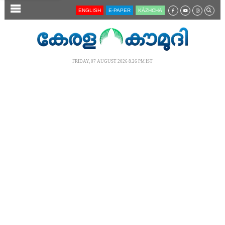
SECTIONS
ENGLISH
E-PAPER
KĀZHCHA
HOME
LATEST
FRIDAY, 07 AUGUST 2026 8.26 PM IST
AUDIO
NOTIFIED NEWS
POLL
KERALA
LOCAL
NEWS 360
CASE DIARY