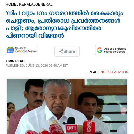
HOME /
KERALA /
GENERAL
CINEMA
'നിപ വ്യാപനം ഗൗരവത്തിൽ കൈകാര്യം
ചെയ്യണം, പ്രതിരോധ പ്രവർത്തനങ്ങൾ
OPINION
പാളി'; ആരോഗ്യവകുപ്പിനെതിരെ
പിണറായി വിജയൻ
PHOTOS
Share
LIFESTYLE
1 MIN READ
PUBLISHED: JUNE 13, 2026 09:46 AM IST
READ
ENGLISH VERSION
SPIRITUAL
INFO+
ART
ASTRO