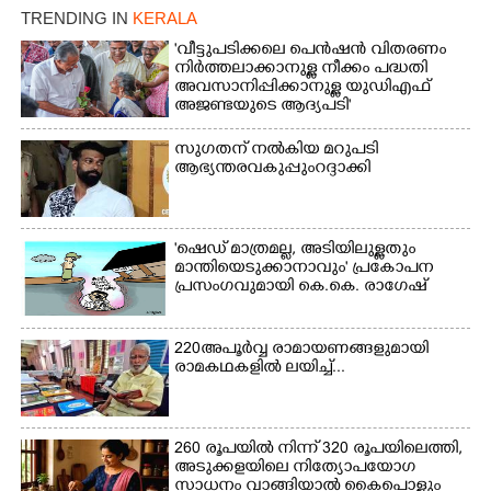
TRENDING IN
KERALA
'വീട്ടുപടിക്കലെ പെൻഷൻ വിതരണം
നിർത്തലാക്കാനുള്ള നീക്കം പദ്ധതി
അവസാനിപ്പിക്കാനുള്ള യുഡിഎഫ്
അജണ്ടയുടെ ആദ്യപടി'
സുഗതന് നൽകിയ മറുപടി
ആഭ്യന്തരവകുപ്പും റദ്ദാക്കി
'ഷെഡ് മാത്രമല്ല, അടിയിലുള്ളതും
മാന്തിയെടുക്കാനാവും' പ്രകോപന
പ്രസംഗവുമായി കെ.കെ. രാഗേഷ്
220 അപൂർവ്വ രാമായണങ്ങളുമായി
രാമകഥകളിൽ ലയിച്ച്...
260 രൂപയിൽ നിന്ന് 320 രൂപയിലെത്തി,
അടുക്കളയിലെ നിത്യോപയോഗ
സാധനം വാങ്ങിയാൽ കൈപൊള്ളും