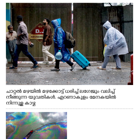
വേണ്ടിയായി ഓട്ടം. എറണാകുളം വാത്തുരുത്തിയിൽ
നിന്നുള്ള കാഴ്ച
ചാറ്റൽ മഴയിൽ മഴക്കോട്ട് ധരിച്ച് ലഗേജും വലിച്ച്
നീങ്ങുന്ന യുവതികൾ. എറണാകുളം മേനകയിൽ
നിന്നുള്ള കാഴ്ച