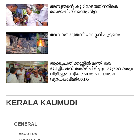
അനുജന്റെ കുഴിമാടത്തിനരികെ
രാജേഷിന് അന്ത്യനിദ്ര
അമ്പായത്തോട് ഫാക്ടറി പൂട്ടണം
ആശുപത്രിക്കുള്ളിൽ മന്ത്രി കെ
മുരളീധരന് കൊടിപിടിച്ചും മുദ്രാവാക്യം
വിളിച്ചും സ്വീകരണം: പിന്നാലെ
വ്യാപകവിമർശനം
KERALA KAUMUDI
GENERAL
ABOUT US
CONTACT US