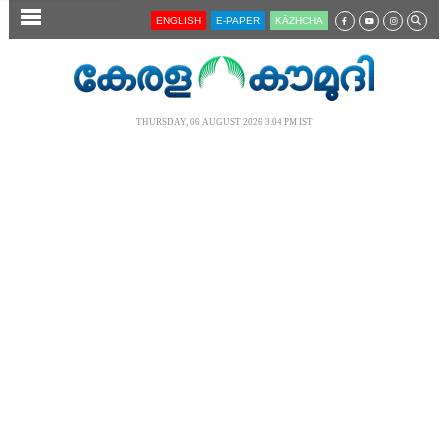
SECTIONS
ENGLISH
E-PAPER
KĀZHCHA
HOME
LATEST
THURSDAY, 06 AUGUST 2026 3.04 PM IST
AUDIO
NOTIFIED NEWS
POLL
KERALA
LOCAL
NEWS 360
CASE DIARY