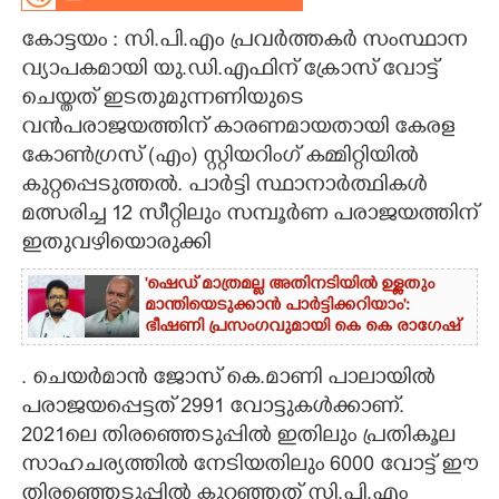
കോട്ടയം : സി.പി.എം പ്രവർത്തകർ സംസ്ഥാന
CARTOONS
വ്യാപകമായി യു.ഡി.എഫിന് ക്രോസ് വോട്ട്
ചെയ്തത് ഇടതുമുന്നണിയുടെ
LITERATURE
വൻപരാജയത്തിന് കാരണമായതായി കേരള
കോൺഗ്രസ് (എം) സ്റ്റിയറിംഗ് കമ്മിറ്റിയിൽ
ZOOM
കുറ്റപ്പെടുത്തൽ. പാർട്ടി സ്ഥാനാർത്ഥികൾ
മത്സരിച്ച 12 സീറ്റിലും സമ്പൂർണ പരാജയത്തിന്
CONTACT US
ഇതുവഴിയൊരുക്കി
'ഷെഡ് മാത്രമല്ല അതിനടിയിൽ ഉള്ളതും
മാന്തിയെടുക്കാൻ പാർട്ടിക്കറിയാം':
ഭീഷണി പ്രസംഗവുമായി കെ കെ രാഗേഷ്
. ചെയർമാൻ ജോസ് കെ.മാണി പാലായിൽ
പരാജയപ്പെട്ടത് 2991 വോട്ടുകൾക്കാണ്.
2021ലെ തിരഞ്ഞെടുപ്പിൽ ഇതിലും പ്രതികൂല
സാഹചര്യത്തിൽ നേടിയതിലും 6000 വോട്ട് ഈ
തിരഞ്ഞെടുപ്പിൽ കുറഞ്ഞത് സി.പി.എം