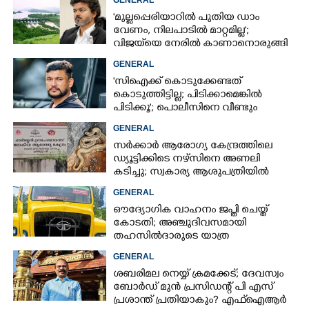
'മുല്ലപ്പെരിയാറിൽ പുതിയ ഡാം
വേണം, നിലപാടിൽ മാറ്റമില്ല';
വിജയ്‌യെ നേരിൽ കാണാനൊരുങ്ങി
കേരള സർക്കാർ
GENERAL
'സിഐക്ക് കൊടുക്കേണ്ടത്
കൊടുത്തിട്ടില്ല; പിടിക്കാമെങ്കിൽ
പിടിക്കൂ'; പൊലീസിനെ വീണ്ടും
വെല്ലുവിളിച്ച് അർജുൻ ആയങ്കി
GENERAL
സർക്കാർ ആരോഗ്യ കേന്ദ്രത്തിലെ
ഡ്യൂട്ടിക്കിടെ നഴ്സിനെ അണലി
കടിച്ചു; സ്വകാര്യ ആശുപത്രിയിൽ
ചികിത്സയിൽ
GENERAL
ഔദ്യോഗിക വാഹനം ജപ്തി ചെയ്ത്
കോടതി; അഞ്ചുദിവസമായി
തഹസിൽദാരുടെ യാത്ര
ടിപ്പർ ലോറിയിൽ
GENERAL
ശബരിമല നെയ്യ് ക്രമക്കേട്; ദേവസ്വം
ബോർഡ് മുൻ പ്രസിഡന്റ് പി എസ്
പ്രശാന്ത് പ്രതിയാകും? എഫ്ഐആർ