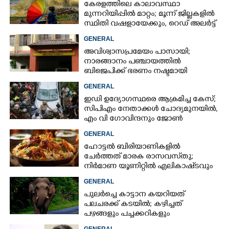
കേരളത്തിലെ കാലാവസ്ഥാ
മുന്നറിയിപ്പിൽ മാറ്റം; മൂന്ന് ജില്ലകളിൽ
സ്ഥിതി വഷളായേക്കും, റെഡ് അലർട്ട്
GENERAL
അവിശ്വാസപ്രമേയം പാസായി;
നാരങ്ങാനം പഞ്ചായത്തിൽ
ബിജെപിക്ക് ഭരണം നഷ്ടമായി
GENERAL
ഇഡി ഉദ്യോഗസ്ഥരെ ആക്രമിച്ച കേസ്;
സിപിഎം നേതാക്കൾ ചോദ്യമുനയിൽ,
എം വി ഗോവിന്ദനും ജോൺ
ബ്രിട്ടാസിനും നോട്ടീസ്
GENERAL
ഹോട്ടൽ ബിരിയാണികളിൽ
ചേർത്തത് മാരക രാസവസ്‌തു;
നിർമാണ യൂണിറ്റിൽ എലികാഷ്‌ടവും
കുപ്പിച്ചില്ലും
GENERAL
പുലർച്ചെ കാട്ടാന കയറിയത്
പലചരക്ക് കടയിൽ; കഴിച്ചത്
പഴങ്ങളും പച്ചക്കറികളും
GENERAL