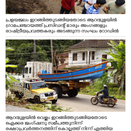
പ്രളയജലം ഇറങ്ങിത്തുടങ്ങിയതോടെ ആറന്മുളയിൽ
ഗ്രാമപഞ്ചായത്ത് പ്രസിഡന്റ് മാരും അംഗങ്ങളും
രാഷ്ട്രീയപ്രവത്തകരും അടങ്ങുന്ന സംഘം റോഡിൽ
അടിഞ്ഞ് കൂടിയ ചെളിയും മണ്ണും മറ്റ് മാലിന്യങ്ങളും
നീക്കം ചെയ്യുന്നു.
ആറന്മുളയിൽ വെള്ളം ഇറങ്ങിത്തുടങ്ങിയതോടെ
ഐക്കര ജംഗ്ഷനു സമീപത്തുനിന്ന്
രക്ഷാപ്രവർത്തനത്തിന് കൊല്ലത്ത് നിന്ന് എത്തിയ