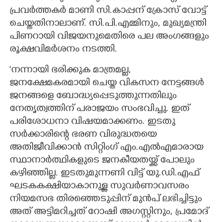
പ്രവർത്തകർ മാണി സി.കാപ്പന് ക്രോസ് വോട്ട്
ചെയ്തതിനാലാണ്. സി.പി.എമ്മിനും, മുഖ്യമന്ത്രി
പിണറായി വിജയനുമെതിരെ പല അംഗങ്ങളും
രൂക്ഷവിമർശനം നടത്തി.
'നന്നായി ഭരിക്കുക മാത്രമല്ല,
ജനക്ഷേമകരമായി ചെയ്ത വികസന നേട്ടങ്ങൾ
ജനങ്ങളെ ബോദ്ധ്യപ്പെടുത്തുന്നതിലും
നേതൃത്വത്തിന് പരാജയം സംഭവിച്ചു. ഇത്
പരിശോധനാ വിഷയമാക്കണം. ഇടതു
സർക്കാരിന്റെ ഭരണ വിരുദ്ധതയെ
അതിജീവിക്കാൻ സിറ്റിംഗ് എം.എൽഎമാരായ
സ്ഥാനാർത്ഥികളുടെ ജനകീയതയ്ക്ക് പോലും
കഴിഞ്ഞില്ല. ഇടതുമുന്നണി വിട്ട് യു.ഡി.എഫ്
ഘടകകക്ഷിയാകാനുള്ള സുവർണാവസരം
നിയമസഭ തിരഞ്ഞെടുപ്പിന് മുൻപ് ലഭിച്ചിട്ടും
അത് അട്ടിമറിച്ചത് റോഷി അഗസ്റ്റിനും, പ്രമോദ്