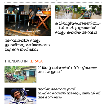
ബോട്ടുകൾ തിരികെക്കൊണ്ടുപോകുന്നു.
കലിതുള്ളിയും,അടങ്ങിയും-
---1.മിന്നൽ പ്രളയത്തിൽ
വെള്ളം കയറിയ ആറന്മുള
പെട്രോൾ പമ്പിന്
ആറന്മുളയിൽ വെള്ളം
സമീപത്തെ റോ‌ഡ് രണ്ടാം
ഇറങ്ങിത്തുടങ്ങിയതോടെ
തീയതിയിലെ
ഐക്കര ജംഗ്ഷനു
കാഴ്ച.2.വെള്ളം
സമീപം ആറന്മുള
ഇറങ്ങിപ്പോൾ
കിടങ്ങന്നൂർ റോഡിന്
ഇന്നലെത്തെ
TRENDING IN
KERALA
സമീപം പ്രവർത്തിക്കു
കാഴ്ച.രക്ഷാപ്രവർത്തന
ആറന്മുള തട്ടുകട കഴുകി
2018ന്റെ ഓർമ്മയിൽ വീട് വിട്ട് അഭയം
ത്തിന് ഓച്ചിറ അഴിക്കലിൽ
വൃത്തിയാക്കുന്നു.
തേടി കുട്ടനാട്
നിന്ന്എത്തിച്ച ബോട്ടും.
അനിൽ മേനോൻ ഇന്ന്
ബഹിരാകാശത്ത് നടക്കും, മലയാളിക്ക്
അഭിമാനിക്കാം