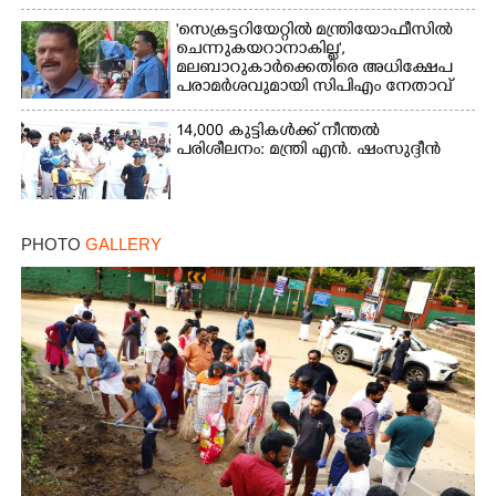
'സെക്രട്ടറിയേറ്റിൽ മന്ത്രിയോഫീസിൽ
ചെന്നുകയറാനാകില്ല',
മലബാറുകാർക്കെതിരെ അധിക്ഷേപ
പരാമർശവുമായി സിപിഎം നേതാവ്‌
14,000 കുട്ടികൾക്ക് നീന്തൽ
പരിശീലനം: മന്ത്രി എൻ. ഷംസുദ്ദീൻ
PHOTO
GALLERY