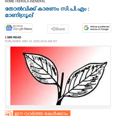
HOME /
KERALA /
GENERAL
CINEMA
തോൽവിക്ക് കാരണം സി.പി.എം :
മാണിഗ്രൂപ്പ്
OPINION
Share
PHOTOS
1 MIN READ
PUBLISHED: MAY 10, 2026 04:01 AM IST
LIFESTYLE
SPIRITUAL
INFO+
ART
ASTRO
ഈ വാർത്ത കേൾക്കാം