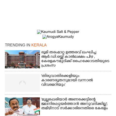
×
Share this link
Copy Link
TRENDING IN
KERALA
ഭൂമി തരംമാറ്റ ഉത്തരവ് ലംഘിച്ച
ആർ.ഡി.ഒയ്ക്ക് കാൽലക്ഷം പിഴ ,​
കേരളകൗമുദിക്ക് ഹൈക്കോടതിയുടെ
പ്രശംസ
'തിരുവാതിരക്കളിയും
കാരണഭൂതനുമായി വന്നാൽ
വിവരമറിയും '
'മുല്ലപ്പെരിയാർ അണക്കെട്ടിന്റെ
ജലനിരപ്പുയർത്താൻ അനുവദിക്കില്ല';
തമിഴ്‌നാട് സർക്കാരിനെതിരെ കേരളം