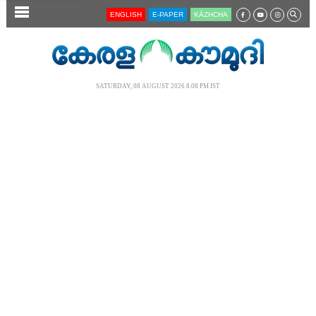
SECTIONS
ENGLISH
E-PAPER
KĀZHCHA
HOME
LATEST
SATURDAY, 08 AUGUST 2026 8.08 PM IST
AUDIO
NOTIFIED NEWS
POLL
KERALA
LOCAL
NEWS 360
CASE DIARY