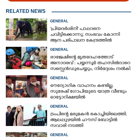
RELATED NEWS
GENERAL
'പ്രിയദർശിനി' പാപ്പാനെ
ചവിട്ടിക്കൊന്നു; സംഭവം കോന്നി
ആന പരിപാലന കേന്ദ്രത്തിൽ
GENERAL
രാജേഷിന്റെ മൃതദേഹത്തോട്
അനാദരവ് : പയ്യന്നൂർ തഹസിൽദാറെ
സസ്പെൻഡുചെയ്യും, നിർദ്ദേശം നൽകി
മന്ത്രി
GENERAL
ഔദ്യോഗിക വാഹനം കണ്ടില്ല,
സുരേഷ് ഗോപിയുടെ യാത്ര വീണ്ടും
ഓട്ടോറിക്ഷയിൽ
GENERAL
ട്രംപിന്റെ മരുമകൻ കൊച്ചിയിലെത്തി;
ആലപ്പുഴയിൽ ഹൗസ് ബോട്ടിൽ
സവാരി നടത്തി
GENERAL