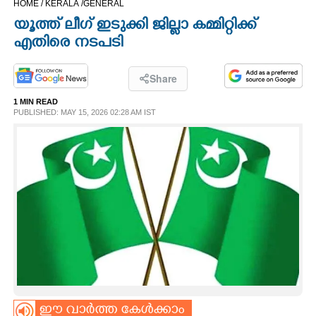
HOME /
KERALA /
GENERAL
CINEMA
യൂത്ത് ലീഗ് ഇടുക്കി ജില്ലാ കമ്മിറ്റിക്ക്
എതിരെ നടപടി
OPINION
Share
PHOTOS
1 MIN READ
PUBLISHED: MAY 15, 2026 02:28 AM IST
LIFESTYLE
SPIRITUAL
INFO+
ART
ASTRO
ഈ വാർത്ത കേൾക്കാം