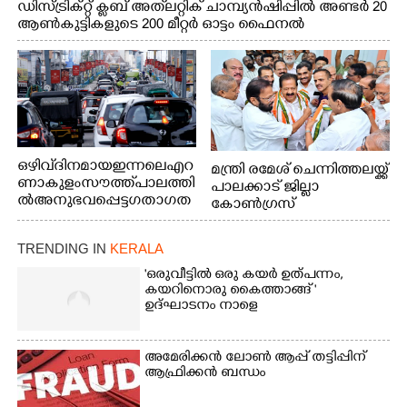
ഡിസ്ട്രിക്റ്റ് ക്ലബ് അത്‌ലറ്റിക് ചാമ്പ്യൻഷിപ്പിൽ അണ്ടർ 20
ആൺകുട്ടികളുടെ 200 മീറ്റർ ഓട്ടം ഫൈനൽ
മത്സരത്തിനിടെ സിന്തറ്റിക് ട്രാക്കിന് കുറുകെ ഓടുന്ന
നായകൾ.
ഒഴിവ് ദിനമായ ഇന്നലെ എറ
മന്ത്രി രമേശ് ചെന്നിത്തലയ്ക്ക്
ണാകുളം സൗത്ത് പാലത്തി
പാലക്കാട് ജില്ലാ
ൽ അനുഭവപ്പെട്ട ഗതാഗത
കോൺഗ്രസ്
ക്കുരുക്ക്
TRENDING IN
KERALA
'ഒരുവീട്ടിൽ ഒരു കയർ ഉത്പന്നം,
കയറിനൊരു കൈത്താങ്ങ് '
ഉദ്ഘാടനം നാളെ
അമേരിക്കൻ ലോൺ ആപ്പ് തട്ടിപ്പിന്
ആഫ്രിക്കൻ ബന്ധം