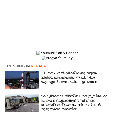
TRENDING IN
KERALA
×
Share this link
പി.എസ്.എൽ.വിക്ക് ശത്രു സ്വന്തം
വീട്ടിൽ,​ പരാജയത്തിന് പിന്നിൽ
ഐ.എസ്.ആർ.ഒയിലെ ഉന്നതൻ
കോഴിക്കോട് നിന്ന് ബംഗളൂരുവിലേക്ക്
പോയ കെഎസ്‌ആർടിസി ബസ്
Copy Link
മറിഞ്ഞ് രണ്ട് മരണം; നിരവധിപേർ
ഗുരുതരാവസ്ഥയിൽ