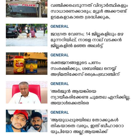
വഞ്ചിക്കപ്പെടുന്നത് വിദ്യാർത്ഥികളും
സാധാരണക്കാരും; മ്യൂൾ അക്കൗണ്ട്
ഉടമകളാകാതെ ശ്രദ്ധിക്കുക,
നിർദ്ദേശങ്ങളുമായി പൊലീസ്
GENERAL
ജാഗ്രത വേണം; 14 ജില്ലകളിലും മഴ
മുന്നറിയിപ്പ്, നാളെ നാല് വടക്കൻ
ജില്ലകളിൽ മഞ്ഞ അലർട്ട്
GENERAL
ഭക്തജനങ്ങളുടെ പണം
സംരക്ഷിക്കും, ശബരിമല നെയ്യ്
അഴിമതിക്കേസ് ക്രൈംബ്രാഞ്ചിന്
വിടുമെന്ന് കെ മുരളീധരൻ
GENERAL
'അർജുൻ ആയങ്കിയെ
ന്യായീകരിക്കേണ്ട ചുമതല എനിക്കില്ല,
അയാൾക്കെതിരെ
നടപടിയെടുത്തോട്ടെ'
GENERAL
'ആയുധപ്പുരയിലെ തോക്കുകൾ
തികയാതെ വരും, ഇത് ബീഹാറോ
യുപിയോ അല്ല';ആയങ്കിക്ക്