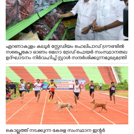
എറണാകുളം കലൂർ സ്റ്റേഡിയം ഹെലിപാഡ് ഗ്രൗണ്ടിൽ
സപ്ളൈകോ ഓണം മെഗാ ട്രേഡ് ഫെയർ സംസ്ഥാനതല
ഉദ്ഘാടനം നിർവഹിച്ച് സ്റ്റാൾ സന്ദർശിക്കുന്ന മുഖ്യമന്ത്രി
വി.ഡി. സതീശൻ. മന്ത്രി അനൂപ് ജേക്കബ് സമീപം
കൊല്ലത്ത് നടക്കുന്ന കേരള സംസ്ഥാന ഇന്റർ