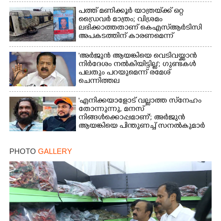
പത്ത് മണിക്കൂർ യാത്രയ്‌ക്ക് ഒറ്റ
ഡ്രൈവർ മാത്രം; വിശ്രമം
ലഭിക്കാത്തതാണ് കെഎസ്‌ആർടിസി
അപകടത്തിന് കാരണമെന്ന്
വിമർശനം
'അർജുൻ ആയങ്കിയെ വെടിവയ്ക്കാൻ
നിർദേശം നൽകിയിട്ടില്ല'; ഗുണ്ടകൾ
പലതും പറയുമെന്ന് രമേശ്
ചെന്നിത്തല
'എനിക്കയാളോട് വല്ലാത്ത സ്‌നേഹം
തോന്നുന്നു, മനസ്
നിങ്ങൾക്കൊപ്പമാണ്'; അർജുൻ
ആയങ്കിയെ പിന്തുണച്ച് സനൽകുമാർ
PHOTO
GALLERY