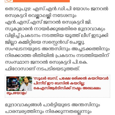
തൊടുപുഴ: എസ്.എൻ.ഡി.പി യോഗം ജനറൽ
CARTOONS
സെക്രട്ടറി വെള്ളാപ്പള്ളി നടേശനും
എൻ.എസ്.എസ് ജനറൽ സെക്രട്ടറി ജി.
LITERATURE
സുകുമാരൻ നായർക്കുമെതിരെ മുദ്രാവാക്യം
വിളിച്ച് പ്രകടനം നടത്തിയ യൂത്ത് ലീഗ് ഇടുക്കി
ZOOM
ജില്ലാ കമ്മിറ്റിയെ സസ്പെൻഡ് ചെയ്തു.
സംഘടനയുടെ അന്തസിനും അച്ചടക്കത്തിനും
CONTACT US
നിരക്കാത്ത രീതിയിൽ പ്രകടനം നടത്തിയതിന്
സംസ്ഥാന ജനറൽ സെക്രട്ടറി പി.കെ.
ഫിറോസാണ് നടപടിയെടുത്തത്.
'സൂപ്പർ ബസ്, പക്ഷേ ഒരിക്കൽ കയറിയവർ
പിന്നീട് ഈ ബസിൽ കയറില്ല;
കെഎസ്ആർടിസിക്ക് നഷ്ടം അരലക്ഷം
രൂപയോളം'
മുദ്രാവാക്യങ്ങൾ പാർട്ടിയുടെ അന്തസിനും
പാരമ്പര്യത്തിനും നിരക്കുന്നതല്ലെന്നും