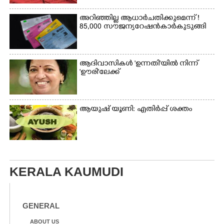
അറിഞ്ഞില്ല ആധാർ ചതിക്കുമെന്ന് !
85,000 സൗജന്യ റേഷൻകാർ കുടുങ്ങി
ആദിവാസികൾ 'ഉന്നതി'യിൽ നിന്ന്
'ഊരി'ലേക്ക്
ആയുഷ് യൂണി: എതിർപ്പ് ശക്തം
KERALA KAUMUDI
GENERAL
ABOUT US