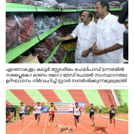
എറണാകുളം കലൂർ സ്റ്റേഡിയം ഹെലിപാഡ് ഗ്രൗണ്ടിൽ
സപ്ളൈകോ ഓണം മെഗാ ട്രേഡ് ഫെയർ സംസ്ഥാനതല
ഉദ്ഘാടനം നിർവഹിച്ച് സ്റ്റാൾ സന്ദർശിക്കുന്ന മുഖ്യമന്ത്രി
വി.ഡി. സതീശൻ. മന്ത്രി അനൂപ് ജേക്കബ് സമീപം