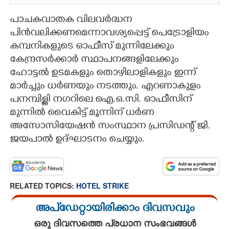
പാചകവാതക വിലവർദ്ധന
പിൻവലിക്കണമെന്നാവശ്യപ്പെട്ട് പെട്രോളിയം
കമ്പനികളുടെ ഓഫീസ് മുന്നിലേക്കും
കേന്ദ്രസർക്കാർ സ്ഥാപനങ്ങളിലേക്കും
ഹോട്ടൽ ഉടമകളും തൊഴിലാളികളും ഇന്ന്
മാർച്ചും ധർണയും നടത്തും. എറണാകുളം
പനമ്പിള്ളി നഗറിലെ ഐ.ഒ.സി. ഓഫീസിന്
മുന്നിൽ വൈകിട്ട് മൂന്നിന് ധർണ
അസോസിയേഷൻ സംസ്ഥാന പ്രസിഡന്റ് ജി.
ജയപാൽ ഉദ്ഘാടനം ചെയ്യും.
RELATED TOPICS:
HOTEL STRIKE
അപ്ഡേറ്റായിരിക്കാം ദിവസവും
ഒരു ദിവസത്തെ പ്രധാന സംഭവങ്ങൾ