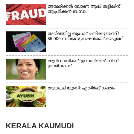
അമേരിക്കൻ ലോൺ ആപ്പ് തട്ടിപ്പിന്
ആഫ്രിക്കൻ ബന്ധം
അറിഞ്ഞില്ല ആധാർ ചതിക്കുമെന്ന് !
85,000 സൗജന്യ റേഷൻകാർ കുടുങ്ങി
ആദിവാസികൾ 'ഉന്നതി'യിൽ നിന്ന്
'ഊരി'ലേക്ക്
ആയുഷ് യൂണി: എതിർപ്പ് ശക്തം
KERALA KAUMUDI