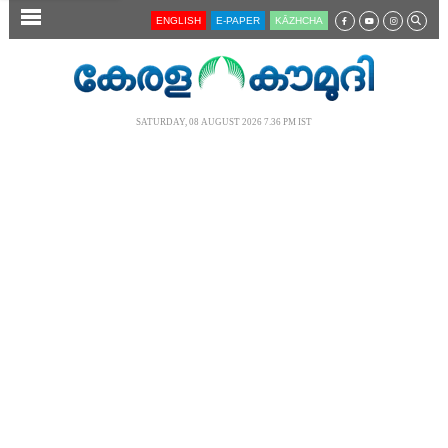
SECTIONS
ENGLISH
E-PAPER
KĀZHCHA
HOME
LATEST
SATURDAY, 08 AUGUST 2026 7.36 PM IST
AUDIO
NOTIFIED NEWS
POLL
KERALA
LOCAL
NEWS 360
CASE DIARY