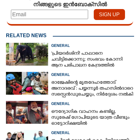
നിങ്ങളുടെ ഇൻബോക്സിൽ
RELATED NEWS
GENERAL
'പ്രിയദർശിനി' പാപ്പാനെ
ചവിട്ടിക്കൊന്നു; സംഭവം കോന്നി
ആന പരിപാലന കേന്ദ്രത്തിൽ
GENERAL
രാജേഷിന്റെ മൃതദേഹത്തോട്
അനാദരവ് : പയ്യന്നൂർ തഹസിൽദാറെ
സസ്പെൻഡുചെയ്യും, നിർദ്ദേശം നൽകി
മന്ത്രി
GENERAL
ഔദ്യോഗിക വാഹനം കണ്ടില്ല,
സുരേഷ് ഗോപിയുടെ യാത്ര വീണ്ടും
ഓട്ടോറിക്ഷയിൽ
GENERAL