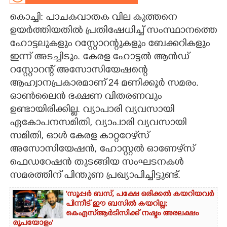
കൊച്ചി: പാചകവാതക വില കുത്തനെ
CARTOONS
ഉയർത്തിയതിൽ പ്രതിഷേധിച്ച് സംസ്ഥാനത്തെ
ഹോട്ടലുകളും റസ്റ്റോറന്റുകളും ബേക്കറികളും
LITERATURE
ഇന്ന് അടച്ചിടും. കേരള ഹോട്ടൽ ആൻഡ്
റസ്റ്റോറന്റ് അസോസിയേഷന്റെ
ZOOM
ആഹ്വാനപ്രകാരമാണ് 24 മണിക്കൂർ സമരം.
ഓൺലൈൻ ഭക്ഷണ വിതരണവും
CONTACT US
ഉണ്ടായിരിക്കില്ല. വ്യാപാരി വ്യവസായി
ഏകോപനസമിതി, വ്യാപാരി വ്യവസായി
സമിതി, ഓൾ കേരള കാറ്ററേഴ്‌സ്
അസോസിയേഷൻ, ഹോസ്റ്റൽ ഓണേഴ്‌സ്
ഫെഡറേഷൻ തുടങ്ങിയ സംഘടനകൾ
സമരത്തിന് പിന്തുണ പ്രഖ്യാപിച്ചിട്ടുണ്ട്.
'സൂപ്പർ ബസ്, പക്ഷേ ഒരിക്കൽ കയറിയവർ
പിന്നീട് ഈ ബസിൽ കയറില്ല;
കെഎസ്ആർടിസിക്ക് നഷ്ടം അരലക്ഷം
രൂപയോളം'