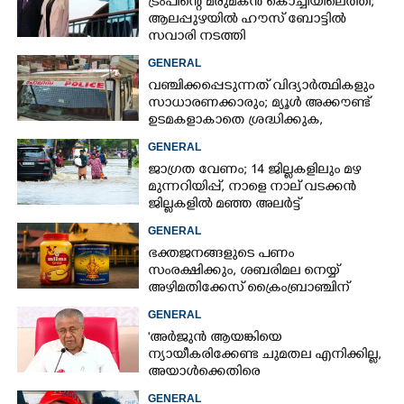
ട്രംപിന്റെ മരുമകൻ കൊച്ചിയിലെത്തി;
ആലപ്പുഴയിൽ ഹൗസ് ബോട്ടിൽ
സവാരി നടത്തി
GENERAL
വഞ്ചിക്കപ്പെടുന്നത് വിദ്യാർത്ഥികളും
സാധാരണക്കാരും; മ്യൂൾ അക്കൗണ്ട്
ഉടമകളാകാതെ ശ്രദ്ധിക്കുക,
നിർദ്ദേശങ്ങളുമായി പൊലീസ്
GENERAL
ജാഗ്രത വേണം; 14 ജില്ലകളിലും മഴ
മുന്നറിയിപ്പ്, നാളെ നാല് വടക്കൻ
ജില്ലകളിൽ മഞ്ഞ അലർട്ട്
GENERAL
ഭക്തജനങ്ങളുടെ പണം
സംരക്ഷിക്കും, ശബരിമല നെയ്യ്
അഴിമതിക്കേസ് ക്രൈംബ്രാഞ്ചിന്
വിടുമെന്ന് കെ മുരളീധരൻ
GENERAL
'അർജുൻ ആയങ്കിയെ
ന്യായീകരിക്കേണ്ട ചുമതല എനിക്കില്ല,
അയാൾക്കെതിരെ
നടപടിയെടുത്തോട്ടെ'
GENERAL