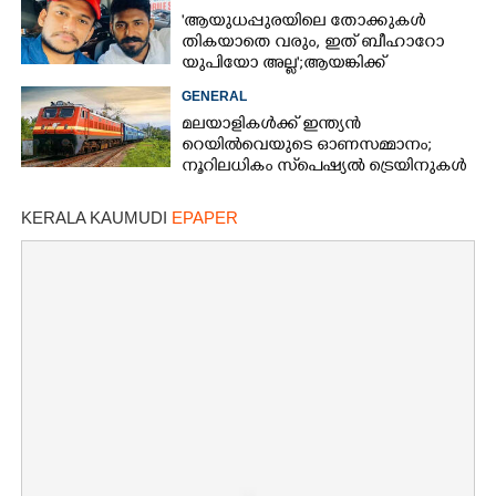
'ആയുധപ്പുരയിലെ തോക്കുകൾ
തികയാതെ വരും, ഇത് ബീഹാറോ
യുപിയോ അല്ല';ആയങ്കിക്ക്
പിന്തുണയുമായി ആകാശ് തില്ലങ്കേരി
GENERAL
മലയാളികൾക്ക് ഇന്ത്യൻ
റെയിൽവെയുടെ ഓണസമ്മാനം;
നൂറിലധികം സ്‌പെഷ്യൽ ട്രെയിനുകൾ
കേരളത്തിലേക്ക്
KERALA KAUMUDI
EPAPER