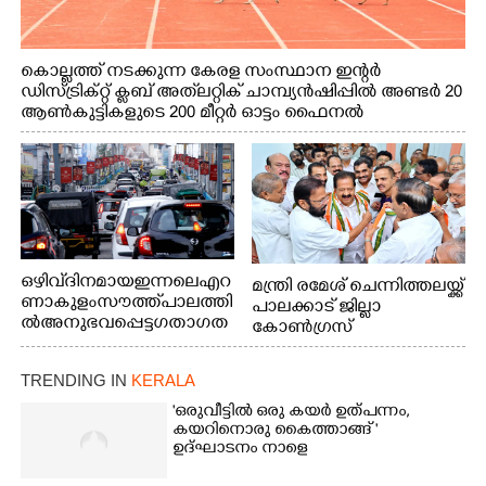
കൊല്ലത്ത് നടക്കുന്ന കേരള സംസ്ഥാന ഇന്റർ
ഡിസ്ട്രിക്റ്റ് ക്ലബ് അത്‌ലറ്റിക് ചാമ്പ്യൻഷിപ്പിൽ അണ്ടർ 20
ആൺകുട്ടികളുടെ 200 മീറ്റർ ഓട്ടം ഫൈനൽ
മത്സരത്തിനിടെ സിന്തറ്റിക് ട്രാക്കിന് കുറുകെ ഓടുന്ന
നായകൾ.
ഒഴിവ് ദിനമായ ഇന്നലെ എറ
മന്ത്രി രമേശ് ചെന്നിത്തലയ്ക്ക്
ണാകുളം സൗത്ത് പാലത്തി
പാലക്കാട് ജില്ലാ
ൽ അനുഭവപ്പെട്ട ഗതാഗത
കോൺഗ്രസ്
ക്കുരുക്ക്
TRENDING IN
KERALA
'ഒരുവീട്ടിൽ ഒരു കയർ ഉത്പന്നം,
കയറിനൊരു കൈത്താങ്ങ് '
ഉദ്ഘാടനം നാളെ