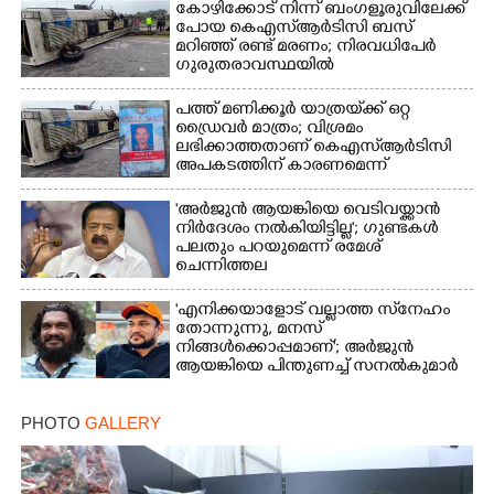
കോഴിക്കോട് നിന്ന് ബംഗളൂരുവിലേക്ക്
പോയ കെഎസ്‌ആർടിസി ബസ്
മറിഞ്ഞ് രണ്ട് മരണം; നിരവധിപേർ
ഗുരുതരാവസ്ഥയിൽ
പത്ത് മണിക്കൂർ യാത്രയ്‌ക്ക് ഒറ്റ
ഡ്രൈവർ മാത്രം; വിശ്രമം
ലഭിക്കാത്തതാണ് കെഎസ്‌ആർടിസി
അപകടത്തിന് കാരണമെന്ന്
വിമർശനം
'അർജുൻ ആയങ്കിയെ വെടിവയ്ക്കാൻ
നിർദേശം നൽകിയിട്ടില്ല'; ഗുണ്ടകൾ
പലതും പറയുമെന്ന് രമേശ്
ചെന്നിത്തല
'എനിക്കയാളോട് വല്ലാത്ത സ്‌നേഹം
തോന്നുന്നു, മനസ്
നിങ്ങൾക്കൊപ്പമാണ്'; അർജുൻ
ആയങ്കിയെ പിന്തുണച്ച് സനൽകുമാർ
PHOTO
GALLERY