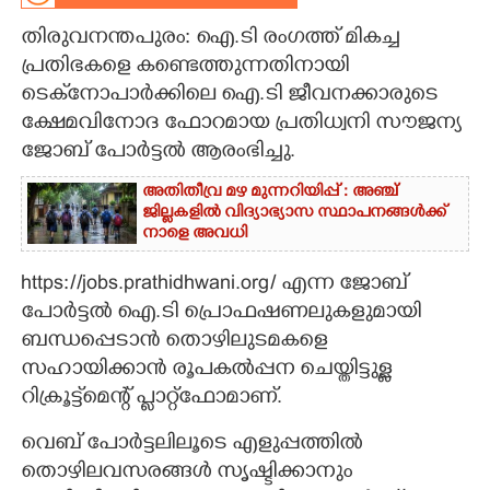
തിരുവനന്തപുരം: ഐ.ടി രംഗത്ത് മികച്ച
CARTOONS
പ്രതിഭകളെ കണ്ടെത്തുന്നതിനായി
ടെക്‌നോപാർക്കിലെ ഐ.ടി ജീവനക്കാരുടെ
LITERATURE
ക്ഷേമവിനോദ ഫോറമായ പ്രതിധ്വനി സൗജന്യ
ജോബ് പോർട്ടൽ ആരംഭിച്ചു.
ZOOM
അതിതീവ്ര മഴ മുന്നറിയിപ്പ് : അഞ്ച്
ജില്ലകളിൽ വിദ്യാഭ്യാസ സ്ഥാപനങ്ങൾക്ക്
CONTACT US
നാളെ അവധി
https://jobs.prathidhwani.org/ എന്ന ജോബ്
പോർട്ടൽ ഐ.ടി പ്രൊഫഷണലുകളുമായി
ബന്ധപ്പെടാൻ തൊഴിലുടമകളെ
സഹായിക്കാൻ രൂപകൽപ്പന ചെയ്തിട്ടുള്ള
റിക്രൂട്ട്‌മെന്റ് പ്ലാറ്റ്‌ഫോമാണ്.
വെബ് പോർട്ടലിലൂടെ എളുപ്പത്തിൽ
തൊഴിലവസരങ്ങൾ സൃഷ്ടിക്കാനും