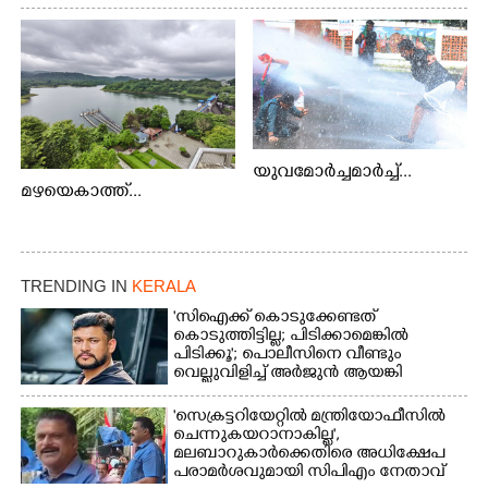
യുവമോർച്ചമാർച്ച്...
മഴയെകാത്ത്...
TRENDING IN
KERALA
'സിഐക്ക് കൊടുക്കേണ്ടത്
കൊടുത്തിട്ടില്ല; പിടിക്കാമെങ്കിൽ
പിടിക്കൂ'; പൊലീസിനെ വീണ്ടും
വെല്ലുവിളിച്ച് അർജുൻ ആയങ്കി
'സെക്രട്ടറിയേറ്റിൽ മന്ത്രിയോഫീസിൽ
ചെന്നുകയറാനാകില്ല',
മലബാറുകാർക്കെതിരെ അധിക്ഷേപ
പരാമർശവുമായി സിപിഎം നേതാവ്‌