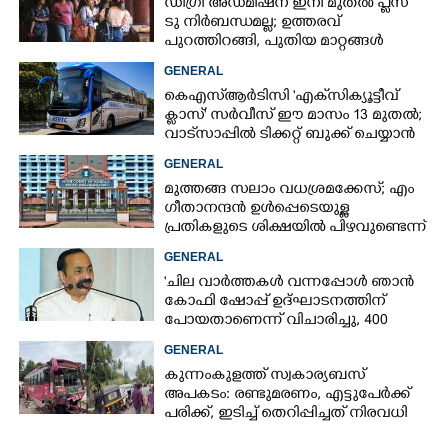
ഡിഗ്രി അഡ്മിഷന് ഇനി മുതൽ പ്ലസ്
ടു നിർബന്ധമല്ല; ഉത്തരവ്
പുറത്തിറങ്ങി, പുതിയ മാറ്റങ്ങൾ
അറിയാം
GENERAL
കെഎസ്‌ആർടിസി 'എക്‌സിക്യൂട്ടീവ്
ക്ളാസ്' സർവീസ് ഈ മാസം 13 മുതൽ;
വാട്‌സാപ്പിൽ ടിക്കറ്റ് ബുക്ക് ചെയ്യാൻ
9447071021
GENERAL
മുത്തങ്ങ സലാം വധശ്രമക്കേസ്; എം
ഗീതാനന്ദൻ ഉൾപ്പെടെയുള്ള
പ്രതികളുടെ ശിക്ഷയിൽ പിഴവുണ്ടെന്ന്
ഹൈക്കോടതി
GENERAL
'ചില വാർത്തകൾ വന്നപ്പോൾ ഞാൻ
കോഫി ഷോപ്പ് ഉദ്ഘാടനത്തിന്
പോയതാണെന്ന് വിചാരിച്ചു, 400
കോടിയുടെ പ്രോജക്ടാണ് അത്'
GENERAL
കുന്നംകുളത്ത് സ്വകാര്യബസ്
അപകടം: രണ്ടുമരണം, എട്ടുപേർക്ക്
പരിക്ക്, ഇടിച്ച് തെറിപ്പിച്ചത് നിരവധി
വാഹനങ്ങളെ