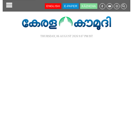
SECTIONS
ENGLISH
E-PAPER
KĀZHCHA
HOME
LATEST
THURSDAY, 06 AUGUST 2026 9.07 PM IST
AUDIO
NOTIFIED NEWS
POLL
KERALA
LOCAL
NEWS 360
CASE DIARY