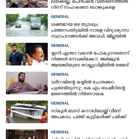
ലഭിക്കില്ല,​ പെൻഷൻ വിതരണത്തിൽ
നിന്ന് സഹകരണ ബാങ്കുകളെ
ഒഴിവാക്കി
GENERAL
ശക്തമായ മഴ തുടരും;
പത്തനംതിട്ടയിൽ നാളെ വിദ്യാഭ്യാസ
സ്ഥാപനങ്ങൾക്ക് അവധി,​ ജില്ലയിൽ
ഇന്ന് റെ‌ഡും നാളെ ഓറഞ്ചും അലർട്ട്
GENERAL
'ഇനി എന്താ വരാൻ പോകുന്നതെന്ന്
നിങ്ങൾ നോക്കിക്കോ'; അർജുൻ
ആയങ്കിയുടെ വെല്ലുവിളിയിൽ രമേശ്
ചെന്നിത്തല
GENERAL
'ശ്രീറാമിന്റെ കയ്യിൽ ചോരക്കറ
പുരണ്ടിരുന്നു'; കെ എം ബഷീറിന്റെ
മരണത്തിൽ നിർണായക
മൊഴിയുമായി ദൃക്‌സാക്ഷി
GENERAL
സ്‌കൂൾ ബസ് കനാലിലേയ്ക്ക് വീണ്
അപകടം; പത്ത് കുട്ടികൾക്ക് പരിക്ക്
GENERAL