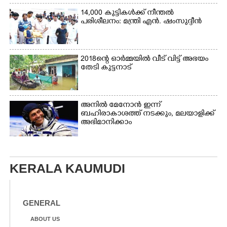
14,000 കുട്ടികൾക്ക് നീന്തൽ
പരിശീലനം: മന്ത്രി എൻ. ഷംസുദ്ദീൻ
2018ന്റെ ഓർമ്മയിൽ വീട് വിട്ട് അഭയം
തേടി കുട്ടനാട്
അനിൽ മേനോൻ ഇന്ന്
ബഹിരാകാശത്ത് നടക്കും, മലയാളിക്ക്
അഭിമാനിക്കാം
KERALA KAUMUDI
GENERAL
ABOUT US