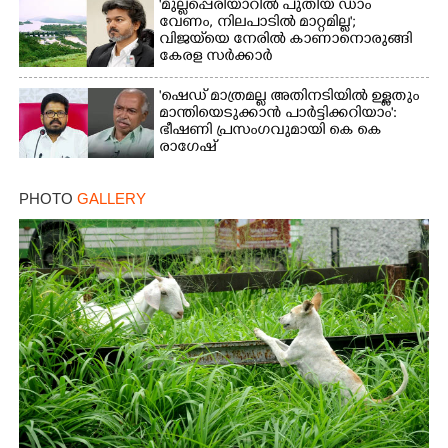
'മുല്ലപ്പെരിയാറിൽ പുതിയ ഡാം
വേണം, നിലപാടിൽ മാറ്റമില്ല';
വിജയ്‌യെ നേരിൽ കാണാനൊരുങ്ങി
കേരള സർക്കാർ
'ഷെഡ് മാത്രമല്ല അതിനടിയിൽ ഉള്ളതും
മാന്തിയെടുക്കാൻ പാർട്ടിക്കറിയാം':
ഭീഷണി പ്രസംഗവുമായി കെ കെ
രാഗേഷ്
PHOTO
GALLERY