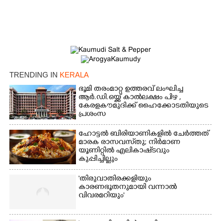
×
Share this link
TRENDING IN
KERALA
Copy Link
ഭൂമി തരംമാറ്റ ഉത്തരവ് ലംഘിച്ച
ആർ.ഡി.ഒയ്ക്ക് കാൽലക്ഷം പിഴ ,​
കേരളകൗമുദിക്ക് ഹൈക്കോടതിയുടെ
പ്രശംസ
ഹോട്ടൽ ബിരിയാണികളിൽ ചേർത്തത്
മാരക രാസവസ്‌തു; നിർമാണ
യൂണിറ്റിൽ എലികാഷ്‌ടവും
കുപ്പിച്ചില്ലും
'തിരുവാതിരക്കളിയും
കാരണഭൂതനുമായി വന്നാൽ
വിവരമറിയും '