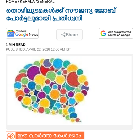
HOME /
KERALA /
GENERAL
CINEMA
തൊഴിലുടമകൾക്ക് സൗജന്യ ജോബ്
പോർട്ടലുമായി പ്രതിധ്വനി
OPINION
Share
PHOTOS
1 MIN READ
PUBLISHED: APRIL 22, 2026 12:00 AM IST
LIFESTYLE
SPIRITUAL
INFO+
ART
ASTRO
ഈ വാർത്ത കേൾക്കാം