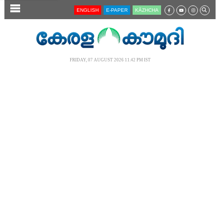
SECTIONS
ENGLISH
E-PAPER
KĀZHCHA
HOME
LATEST
FRIDAY, 07 AUGUST 2026 11.42 PM IST
AUDIO
NOTIFIED NEWS
POLL
KERALA
LOCAL
NEWS 360
CASE DIARY