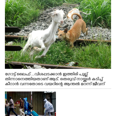
ഗോട്ട് ലൈഫ് ...വിശപ്പടക്കാൻ ഇത്തിരി പുല്ല്
തിന്നാനെത്തിയതാണ് ആട്. തെരുവ് നായ്ക്കൾ കടിച്ച്
കീറാൻ വന്നതോടെ വയറിന്റെ ആന്തൽ മറന്ന് ജീവന്
വേണ്ടിയായി ഓട്ടം. എറണാകുളം വാത്തുരുത്തിയിൽ
നിന്നുള്ള കാഴ്ച