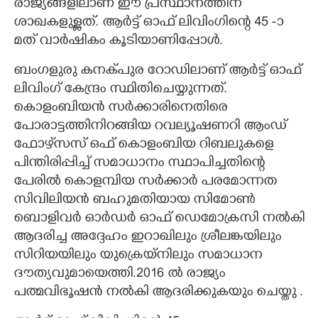
രാജ്യങ്ങളിലാണ് ഈ പ്രസ്ഥാനത്തിന്
ശാഖകളുള്ളത്. ആർട്ട് ഓഫ് ലിവിംഗിന്റെ 45 -ാ
മത് വാർഷികം കൂടിയാണിപ്പോൾ.
ബംഗളുരു കനക്പുര റോഡിലാണ് ആർട്ട് ഓഫ്
ലിവിംഗ് കേന്ദ്രം സ്ഥിതിചെയ്യുന്നത്.
കൊളംബിയൻ സർക്കാരിനെതിരെ
പോരാട്ടത്തിനിറങ്ങിയ റവല്യൂഷണറി ആംഡ്
ഫോഴ്‌സസ് ഒഫ് കൊളംബിയ റിബലുകളെ
പിന്തിരിപ്പിച്ച് സമാധാനം സ്ഥാപിച്ചതിന്റെ
പേരിൽ കൊളമ്പിയ സർക്കാർ പരമോന്നത
സിവിലിയൻ ബഹുമതിയായ സിമോൺ
ബൊളിവർ ഓർഡർ ഓഫ്‌ ഡെമോക്രസി നൽകി
ആദരിച്ച അദ്ദേഹം ഇറാഖിലും ശ്രീലങ്കയിലും
സിറിയയിലും യുക്രെയ്നിലും സമാധാന
ദൗത്യവുമായെത്തി.2016 ൽ രാജ്യം
പത്മവിഭൂഷൻ നൽകി ആദരിക്കുകയും ചെയ്തു .