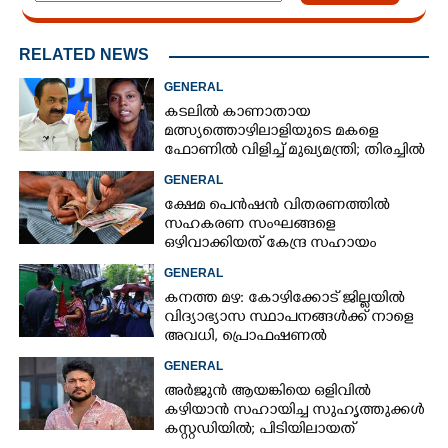
RELATED NEWS
GENERAL
കടലിൽ കാണാതായ
മത്സ്യത്തൊഴിലാളിയുടെ മകളെ
ഫോണിൽ വിളിച്ച് മുഖ്യമന്ത്രി; തിരച്ചിൽ
ശക്തമാക്കുമെന്ന് ഉറപ്പ് നൽകി
GENERAL
ക്ഷേമ പെൻഷൻ വിതരണത്തിൽ
സഹകരണ സംഘങ്ങളെ
ഒഴിവാക്കിയത് കേന്ദ്ര സഹായം
നഷ്ടമാകാതിരിക്കാൻ;
GENERAL
വിശദീകരണവുമായി സർക്കാ‌ർ
കനത്ത മഴ: കോഴിക്കോട് ജില്ലയിൽ
വിദ്യാഭ്യാസ സ്ഥാപനങ്ങൾക്ക് നാളെ
അവധി,​ പ്രൊഫഷണൽ
കോളേജുകൾക്ക് ബാധകമല്ല
GENERAL
അർജുൻ ആയങ്കിയെ ഒളിവിൽ
കഴിയാൻ സഹായിച്ച സുഹൃത്തുക്കൾ
കസ്റ്റഡിയിൽ; പിടിയിലായത്