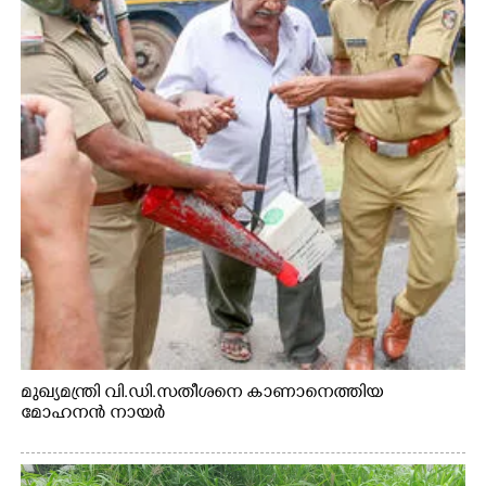
മുഖ്യമന്ത്രി വി.ഡി.സതീശനെ കാണാനെത്തിയ
മോഹനൻ നായർ