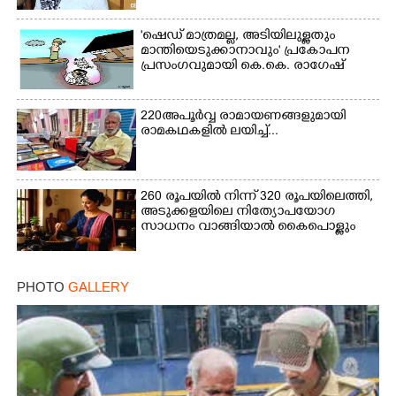
'ഷെഡ് മാത്രമല്ല, അടിയിലുള്ളതും
മാന്തിയെടുക്കാനാവും' പ്രകോപന
പ്രസംഗവുമായി കെ.കെ. രാഗേഷ്
220 അപൂർവ്വ രാമായണങ്ങളുമായി
രാമകഥകളിൽ ലയിച്ച്...
260 രൂപയിൽ നിന്ന് 320 രൂപയിലെത്തി,
അടുക്കളയിലെ നിത്യോപയോഗ
സാധനം വാങ്ങിയാൽ കൈപൊള്ളും
PHOTO
GALLERY