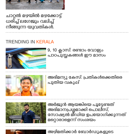
ചാറ്റൽ മഴയിൽ മഴക്കോട്ട്
ധരിച്ച് ലഗേജും വലിച്ച്
നീങ്ങുന്ന യുവതികൾ.
എറണാകുളം മേനകയിൽ
നിന്നുള്ള കാഴ്ച
TRENDING IN
KERALA
9, 10 ക്ലാസ്: രണ്ടാം വോള്യം
പാഠപുസ്തകങ്ങൾ ഈ മാസം
അഭിമന്യു കേസ്: പ്രതികൾക്കെതിരെ
പുതിയ വകുപ്പ്
അർജുൻ ആയങ്കിയെ പൂട്ടേണ്ടത്
അഭിമാനപ്രശ്നമാക്കി പൊലീസ്,
സാേഷ്യൽ മീഡിയ ഉപയോഗിക്കുന്നത്
മറ്റൊരാളെന്ന് സംശയം
അഴിമതിക്കാർ ബോർഡുകളുടെ