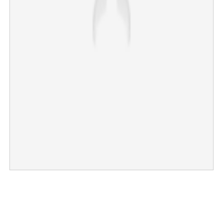
×
Share this link
Copy Link