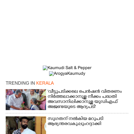
TRENDING IN
KERALA
'വീട്ടുപടിക്കലെ പെൻഷൻ വിതരണം
നിർത്തലാക്കാനുള്ള നീക്കം പദ്ധതി
അവസാനിപ്പിക്കാനുള്ള യുഡിഎഫ്
അജണ്ടയുടെ ആദ്യപടി'
സുഗതന് നൽകിയ മറുപടി
ആഭ്യന്തരവകുപ്പും റദ്ദാക്കി