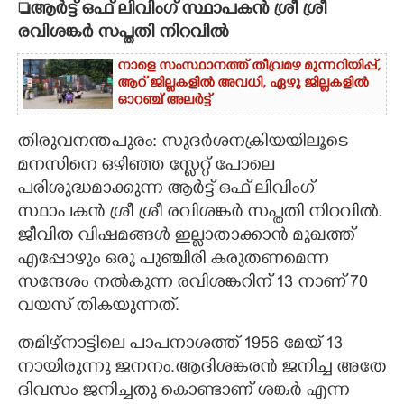
ആർട്ട് ഒഫ് ലിവിംഗ് സ്ഥാപകൻ ശ്രീ ശ്രീ
രവിശങ്കർ സപ്തതി നിറവിൽ
CARTOONS
നാളെ സംസ്ഥാനത്ത് തീവ്രമഴ മുന്നറിയിപ്പ്,​
ആറ് ജില്ലകളിൽ അവധി,​ ഏഴു ജില്ലകളിൽ
LITERATURE
ഓറഞ്ച് അലർട്ട്
ZOOM
തിരുവനന്തപുരം: സുദർശനക്രിയയിലൂടെ
മനസിനെ ഒഴിഞ്ഞ സ്ലേറ്റ് പോലെ
പരിശുദ്ധമാക്കുന്ന ആർട്ട് ഒഫ് ലിവിംഗ്
CONTACT US
സ്ഥാപകൻ ശ്രീ ശ്രീ രവിശങ്കർ സപ്തതി നിറവിൽ.
ജീവിത വിഷമങ്ങൾ ഇല്ലാതാക്കാൻ മുഖത്ത്
എപ്പോഴും ഒരു പുഞ്ചിരി കരുതണമെന്ന
സന്ദേശം നൽകുന്ന രവിശങ്കറിന് 13 നാണ് 70
വയസ് തികയുന്നത്.
തമിഴ്‍നാട്ടിലെ പാപനാശത്ത് 1956 മേയ് 13
നായിരുന്നു ജനനം.ആദിശങ്കരൻ ജനിച്ച അതേ
ദിവസം ജനിച്ചതു കൊണ്ടാണ്‌ ശങ്കർ എന്ന