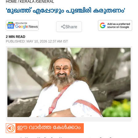
HOME /
KERALA /
GENERAL
CINEMA
'മുഖത്ത് എപ്പോഴും പുഞ്ചിരി കരുതണം'
OPINION
Share
2 MIN READ
PHOTOS
PUBLISHED: MAY 10, 2026 12:37 AM IST
LIFESTYLE
SPIRITUAL
INFO+
ART
ഈ വാർത്ത കേൾക്കാം
ASTRO