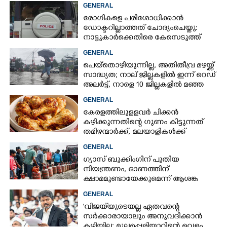
കൊച്ചിയിലെ ഫ്ലാറ്റിൽനിന്ന്
GENERAL
രോഗികളെ പരിശോധിക്കാൻ
ഡോക്ടറില്ലാത്തത് ചോദ്യംചെയ്തു:
നാട്ടുകാർക്കെതിരെ കേസെടുത്ത്
പൊലീസ്
GENERAL
പെയ്തൊഴിയുന്നില്ല, അതിതീവ്ര മഴയ്ക്ക്
സാദ്ധ്യത;​ നാല് ജില്ലകളിൽ ഇന്ന് റെഡ്
അലർട്ട്,​ നാളെ 10 ജില്ലകളിൽ മഞ്ഞ
അലർട്ട്
GENERAL
കേരളത്തിലുളളവർ ചിക്കൻ
കഴിക്കുന്നതിന്റെ ഗുണം കിട്ടുന്നത്
തമിഴന്മാർക്ക്, മലയാളികൾക്ക്
നഷ്ടവും കടവും മാത്രം
GENERAL
ഗ്യാസ് ബുക്കിംഗിന് പുതിയ
നിയന്ത്രണം, ഓണത്തിന്
ക്ഷാമമുണ്ടായേക്കുമെന്ന് ആശങ്ക
GENERAL
'വിജയ്‌യുടെയല്ല ഏതവന്റെ
സർക്കാരായാലും അനുവദിക്കാൻ
കഴിയില്ല; മുല്ലപ്പെരിയാറിന്റെ വെള്ളം