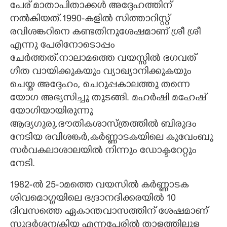
പേര് മാതാപിതാക്കൾ അദ്ദേഹത്തിന്
നൽകിയത്.1990-കളിൽ സിത്താറിസ്റ്റ്
രവിശങ്കറിനെ കണ്ടതിനുശേഷമാണ് ശ്രീ ശ്രീ
എന്നു പേരിനോടൊപ്പം
ചേർത്തത്.നാലാമത്തെ വയസ്സിൽ ഭഗവത്
ഗീത വായിക്കുകയും വ്യാഖ്യാനിക്കുകയും
ചെയ്ത അദ്ദേഹം, ചെറുപ്പകാലത്തു തന്നെ
യോഗ അഭ്യസിച്ചു തുടങ്ങി. മഹർഷി മഹേഷ്
യോഗിയായിരുന്നു
ആദ്യഗുരു.ഭൗതികശാസ്ത്രത്തിൽ ബിരുദം
നേടിയ രവിശങ്കർ,കർണ്ണാടകയിലെ കുവേംബു
സർ‌വകലാശാലയിൽ നിന്നും ഡോക്ടറേറ്റും
നേടി.
1982-ൽ 25-ാമത്തെ വയസിൽ കർണ്ണാടക
ശിവമൊഗ്ഗയിലെ ഭദ്രാനദിക്കരയിൽ 10
ദിവസത്തെ ഏകാന്തവാസത്തിന് ശേഷമാണ്
സുദർശനക്രിയ എന്നപേരിൽ താളത്തിലുള്ള