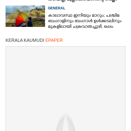
കൂട്ടുന്നത് മനസിൽ വച്ചാൽമതി'
GENERAL
കാലാവസ്ഥ ഇനിയും മാറും; പശ്ചിമ
ബംഗാളിനും ബംഗാൾ ഉൾക്കടലിനും
മുകളിലായി ചക്രവാതച്ചുഴി, ഒപ്പം
കള്ളക്കടൽ പ്രതിഭാസം
KERALA KAUMUDI
EPAPER