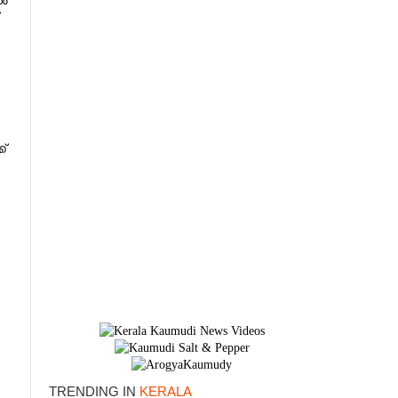
ിൽ
്
TRENDING IN
KERALA