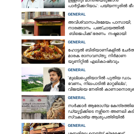
ഉള്ളതും മാന്തിയെടുക്കാൻ
പാർട്ടിക്കറിയാം': പയ്യന്നൂരിൽ 
പ്രസംഗവുമായി കെ കെ രാഗേഷ
GENERAL
അവിശ്വാസപ്രമേയം പാസായി;
നാരങ്ങാനം പഞ്ചായത്തിൽ
ബിജെപിക്ക് ഭരണം നഷ്ടമായി
GENERAL
ഹോട്ടൽ ബിരിയാണികളിൽ ചേർത്
മാരക രാസവസ്‌തു; നിർമാണ
യൂണിറ്റിൽ എലികാഷ്‌ടവും
കുപ്പിച്ചില്ലും
GENERAL
'മുല്ലപ്പെരിയാറിൽ പുതിയ ഡാം
വേണം, നിലപാടിൽ മാറ്റമില്ല';
വിജയ്‌യെ നേരിൽ കാണാനൊരുങ്
കേരള സർക്കാർ
GENERAL
സർക്കാർ ആരോഗ്യ കേന്ദ്രത്തി
ഡ്യൂട്ടിക്കിടെ നഴ്സിനെ അണലി കടിച
സ്വകാര്യ ആശുപത്രിയിൽ
ചികിത്സയിൽ
GENERAL
ശബരിമല നെയ്യ് ക്രമക്കേട്;