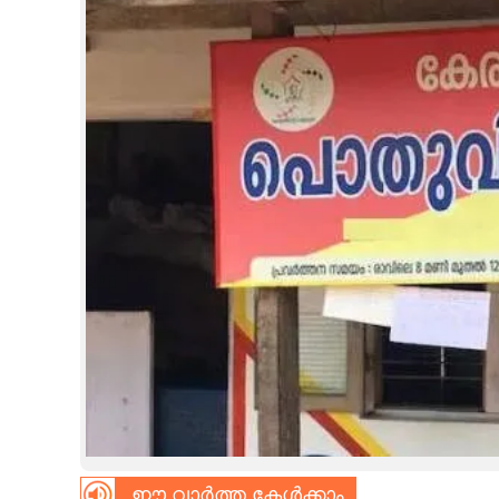
CINEMA
OPINION
PHOTOS
LIFESTYLE
SPIRITUAL
INFO+
ART
ASTRO
ഈ വാർത്ത കേൾക്കാം