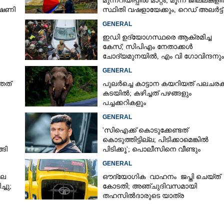
മുന്നറിയിപ്പിൽ മാറ്റം; മൂന്ന് ജില്ലകള
ഭീഷണി
സ്ഥിതി വഷളായേക്കും, റെഡ് അലർട്ട്
്
GENERAL
ഇഡി ഉദ്യോഗസ്ഥരെ ആക്രമിച്ച
കേസ്; സിപിഎം നേതാക്കൾ
ചോദ്യമുനയിൽ, എം വി ഗോവിന്ദനും
ജോൺ ബ്രിട്ടാസിനും നോട്ടീസ്
GENERAL
തത്
പുലർച്ചെ കാട്ടാന കയറിയത് പലചരക്ക
കടയിൽ; കഴിച്ചത് പഴങ്ങളും
പച്ചക്കറികളും
GENERAL
'സിഐക്ക് കൊടുക്കേണ്ടത്
കൊടുത്തിട്ടില്ല; പിടിക്കാമെങ്കിൽ
ങി
പിടിക്കൂ'; പൊലീസിനെ വീണ്ടും
വെല്ലുവിളിച്ച് അർജുൻ ആയങ്കി
GENERAL
ലെ
ഔദ്യോഗിക വാഹനം ജപ്തി ചെയ്ത്
്ചു;
കോടതി; അഞ്ചുദിവസമായി
തഹസിൽദാരുടെ യാത്ര
ടിപ്പർ ലോറിയിൽ