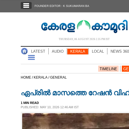
SECTIONS
FOUNDER EDITOR : K SUKUMARAN BA
HOME
LATEST
AUDIO
THURSDAY, 06 AUGUST 2026 2.35 PM IST
NOTIFIED NEWS
LATEST
AUDIO
KERALA
LOCAL
NEWS 360
POLL
KERALA
TIMELINE
GE
HOME /
KERALA /
GENERAL
LOCAL
ഏപ്രിൽ മാസത്തെ റേഷൻ വിഹിത
NEWS 360
1 MIN READ
PUBLISHED: MAY 10, 2026 12:46 AM IST
CASE DIARY