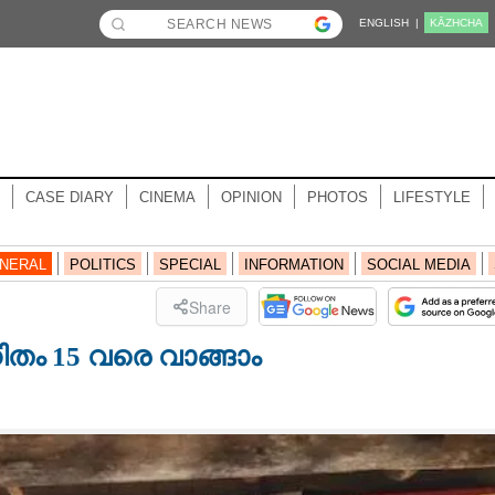
ENGLISH |
KĀZHCHA
CASE DIARY
CINEMA
OPINION
PHOTOS
LIFESTYLE
NERAL
POLITICS
SPECIAL
INFORMATION
SOCIAL MEDIA
Share
ം 15 വരെ വാങ്ങാം