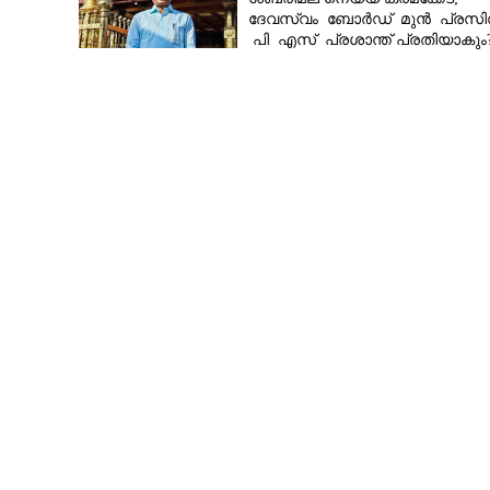
ദേവസ്വം ബോർഡ് മുൻ പ്രസിഡ
പി എസ് പ്രശാന്ത് പ്രതിയാകും
എഫ്ഐആർ ഇന്ന് കോടതിയിൽ
ഏപ്രിൽ മാസത്
വരെ വാങ്ങാം