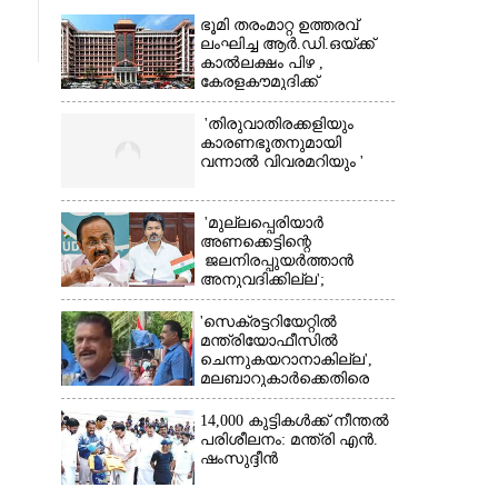
ഭൂമി തരംമാറ്റ ഉത്തരവ്
ലംഘിച്ച ആർ.ഡി.ഒയ്ക്ക്
കാൽലക്ഷം പിഴ ,​
കേരളകൗമുദിക്ക്
ഹൈക്കോടതിയുടെ
പ്രശംസ
'തിരുവാതിരക്കളിയും
കാരണഭൂതനുമായി
വന്നാൽ വിവരമറിയും '
×
'മുല്ലപ്പെരിയാർ
അണക്കെട്ടിന്റെ
ജലനിരപ്പുയർത്താൻ
അനുവദിക്കില്ല';
തമിഴ്‌നാട്
സർക്കാരിനെതിരെ കേരളം
'സെക്രട്ടറിയേറ്റിൽ
മന്ത്രിയോഫീസിൽ
ചെന്നുകയറാനാകില്ല',
മലബാറുകാർക്കെതിരെ
അധിക്ഷേപ
പരാമർശവുമായി സിപിഎം
14,000 കുട്ടികൾക്ക് നീന്തൽ
നേതാവ്‌
പരിശീലനം: മന്ത്രി എൻ.
ഷംസുദ്ദീൻ