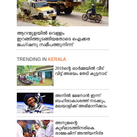
ആറന്മുളയിൽ വെള്ളം
ഇറങ്ങിത്തുടങ്ങിയതോടെ ഐക്കര
ജംഗ്ഷനു സമീപത്തുനിന്ന്
രക്ഷാപ്രവർത്തനത്തിന് കൊല്ലത്ത് നിന്ന്
എത്തിയ ബോട്ടുകൾ
TRENDING IN
KERALA
തിരികെക്കൊണ്ടുപോകുന്നു.
2018ന്റെ ഓർമ്മയിൽ വീട്
വിട്ട് അഭയം തേടി കുട്ടനാട്
അനിൽ മേനോൻ ഇന്ന്
ബഹിരാകാശത്ത് നടക്കും,
മലയാളിക്ക് അഭിമാനിക്കാം
അനുജന്റെ
കുഴിമാടത്തിനരികെ
രാജേഷിന് അന്ത്യനിദ്ര