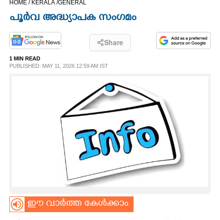
HOME /
KERALA /
GENERAL
CINEMA
പൂർവ അദ്ധ്യാപക സംഗമം
OPINION
Share
1 MIN READ
PHOTOS
PUBLISHED: MAY 11, 2026 12:59 AM IST
LIFESTYLE
SPIRITUAL
INFO+
ART
ഈ വാർത്ത കേൾക്കാം
ASTRO