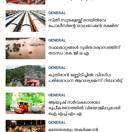
GENERAL
സ്ത്രീ സുരക്ഷയ്ക്ക് റെയിൽവേ
പൊലീസിന്റെ 'ഓപ്പറേഷൻ രക്ഷിത'
GENERAL
സ്ഥലമാറ്റങ്ങൾ ദുരിതാശ്വാസത്തിന്
തടസം :കെ.ജി.ഒ.എ
GENERAL
കുതിരാൻ മണ്ണിടിച്ചിൽ: വിദഗ്ധ
പരിശോധന ആവശ്യമെന്ന് റിപ്പോർട്ട്
GENERAL
ആയുഷ് സർവകലാശാല
രൂപീകരണത്തിൽ വിയോജിപ്പുമായി
ഐ.എച്ച്.എം.എ
GENERAL
മതേതരത്വം തകർക്കാൻ