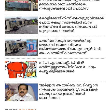
സാധാരണക്കാരും; മ്യൂൾ അക്കൗണ്ട്
ഉടമകളാകാതെ ശ്രദ്ധിക്കുക,
നിർദ്ദേശങ്ങളുമായി പൊലീസ്
കോഴിക്കോട് നിന്ന് ബംഗളൂരുവിലേക്ക്
പോയ കെഎസ്‌ആർടിസി ബസ്
മറിഞ്ഞ് രണ്ട് മരണം; നിരവധിപേർ
ഗുരുതരാവസ്ഥയിൽ
×
Share this link
പത്ത് മണിക്കൂർ യാത്രയ്‌ക്ക് ഒറ്റ
ഡ്രൈവർ മാത്രം; വിശ്രമം
ലഭിക്കാത്തതാണ് കെഎസ്‌ആർടിസി
അപകടത്തിന് കാരണമെന്ന്
വിമർശനം
സി.പി.എം ബക്കറ്റ് പിരിവിന്:
രസീത് ഇല്ലാത്ത പിരിവിനെ ചോദ്യം
Copy Link
ചെയ്ത് കീഴ്ഘടകങ്ങൾ
'അർജുൻ ആയങ്കിയെ വെടിവയ്ക്കാൻ
നിർദേശം നൽകിയിട്ടില്ല'; ഗുണ്ടകൾ
പലതും പറയുമെന്ന് രമേശ്
ചെന്നിത്തല