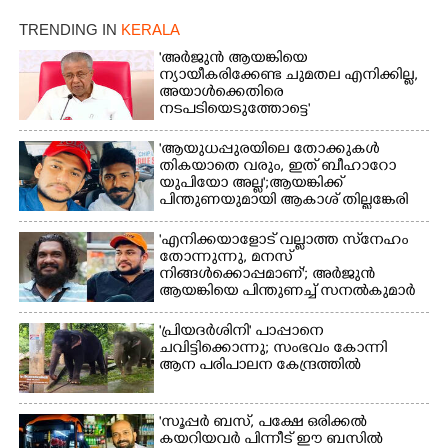
ക്കുരുക്ക്
ചാമ്പ്യൻഷിപ്പിൽ അണ്ടർ
20 ആൺകുട്ടികളുടെ 200
TRENDING IN
KERALA
മീറ്റർ ഓട്ടം ഫൈനൽ
'അർജുൻ ആയങ്കിയെ
മത്സരത്തിനിടെ സിന്തറ്റിക്
ന്യായീകരിക്കേണ്ട ചുമതല എനിക്കില്ല,
ട്രാക്കിന് കുറുകെ ഓടുന്ന
അയാൾക്കെതിരെ
നായകൾ.
നടപടിയെടുത്തോട്ടെ'
'ആയുധപ്പുരയിലെ തോക്കുകൾ
തികയാതെ വരും, ഇത് ബീഹാറോ
യുപിയോ അല്ല';ആയങ്കിക്ക്
പിന്തുണയുമായി ആകാശ് തില്ലങ്കേരി
'എനിക്കയാളോട് വല്ലാത്ത സ്‌നേഹം
തോന്നുന്നു, മനസ്
നിങ്ങൾക്കൊപ്പമാണ്'; അർജുൻ
ആയങ്കിയെ പിന്തുണച്ച് സനൽകുമാർ
'പ്രിയദർശിനി' പാപ്പാനെ
ചവിട്ടിക്കൊന്നു; സംഭവം കോന്നി
ആന പരിപാലന കേന്ദ്രത്തിൽ
'സൂപ്പർ ബസ്, പക്ഷേ ഒരിക്കൽ
കയറിയവർ പിന്നീട് ഈ ബസിൽ