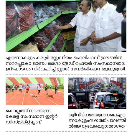
എറണാകുളം കലൂർ സ്റ്റേഡിയം ഹെലിപാഡ് ഗ്രൗണ്ടിൽ
സപ്ളൈകോ ഓണം മെഗാ ട്രേഡ് ഫെയർ സംസ്ഥാനതല
ഉദ്ഘാടനം നിർവഹിച്ച് സ്റ്റാൾ സന്ദർശിക്കുന്ന മുഖ്യമന്ത്രി
വി.ഡി. സതീശൻ. മന്ത്രി അനൂപ് ജേക്കബ് സമീപം
കൊല്ലത്ത് നടക്കുന്ന
ഒഴിവ് ദിനമായ ഇന്നലെ എറ
കേരള സംസ്ഥാന ഇന്റർ
ണാകുളം സൗത്ത് പാലത്തി
ഡിസ്ട്രിക്റ്റ് ക്ലബ്
ൽ അനുഭവപ്പെട്ട ഗതാഗത
അത്‌ലറ്റിക്