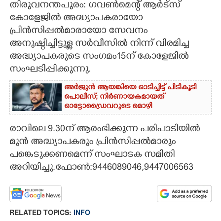
തിരുവനന്തപുരം: ഗവൺ‌മെന്റ് ആർട്സ്
കോളേജിൽ അദ്ധ്യാപകരായോ
CARTOONS
പ്രിൻസിപ്പൽമാരായോ സേവനം
അനുഷ്ഠിച്ചിട്ടുള്ള സർവീസിൽ നിന്ന് വിരമിച്ച
LITERATURE
അദ്ധ്യാപകരുടെ സംഗമം15ന് കോളേജിൽ
സംഘടിപ്പിക്കുന്നു.
ZOOM
അർജുൻ ആയങ്കിയെ ഓടിച്ചിട്ട് പിടികൂടി
പൊലീസ്; നിർണായകമായത്
CONTACT US
ഓട്ടോഡ്രൈവറുടെ മൊഴി
രാവിലെ 9.30ന് ആരംഭിക്കുന്ന പരിപാടിയിൽ
മുൻ അദ്ധ്യാപകരും പ്രിൻസിപ്പൽമാരും
പങ്കെടുക്കണമെന്ന് സംഘാടക സമിതി
അറിയിച്ചു.ഫോൺ:9446089046,9447006563
RELATED TOPICS:
INFO