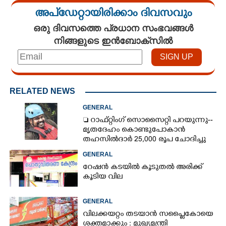
അപ്ഡേറ്റായിരിക്കാം ദിവസവും
ഒരു ദിവസത്തെ പ്രധാന സംഭവങ്ങൾ
നിങ്ങളുടെ ഇൻബോക്സിൽ
RELATED NEWS
GENERAL
 റാഫ്റ്റിംഗ് സൊസൈറ്റി പറയുന്നു--
മൃതദേഹം കൊണ്ടുപോകാൻ
തഹസിൽദാർ 25,000 രൂപ ചോദിച്ചു
GENERAL
റേഷൻ കടയിൽ കൂടുതൽ അരിക്ക്
കൂടിയ വില
GENERAL
വിലക്കയറ്റം തടയാൻ സപ്ലൈകോയെ
ശക്തമാക്കും : മുഖ്യമന്ത്രി