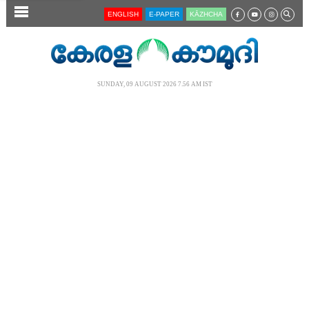
SECTIONS
ENGLISH
E-PAPER
KĀZHCHA
HOME
LATEST
SUNDAY, 09 AUGUST 2026 7.56 AM IST
AUDIO
NOTIFIED NEWS
POLL
KERALA
LOCAL
NEWS 360
CASE DIARY