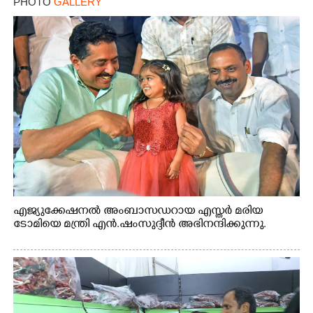
PHOTO
GALLERY
എജ്യുക്കേഷനൽ അംബാസഡറായ എസ്തർ മരിയ
ടോമിയെ മന്ത്രി എൻ.ഷംസുദ്ദീൻ അഭിനന്ദിക്കുന്നു.