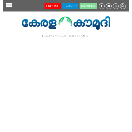
SECTIONS
ENGLISH
E-PAPER
KĀZHCHA
HOME
LATEST
FRIDAY, 07 AUGUST 2026 9.57 AM IST
AUDIO
NOTIFIED NEWS
POLL
KERALA
LOCAL
NEWS 360
CASE DIARY