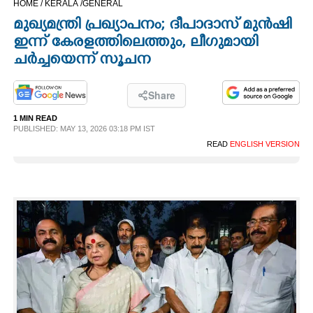
HOME /
KERALA /
GENERAL
CINEMA
മുഖ്യമന്ത്രി പ്രഖ്യാപനം; ദീപാദാസ് മുൻഷി
ഇന്ന് കേരളത്തിലെത്തും, ലീഗുമായി
OPINION
ചർച്ചയെന്ന് സൂചന
PHOTOS
Share
1 MIN READ
PUBLISHED: MAY 13, 2026 03:18 PM IST
LIFESTYLE
READ
ENGLISH VERSION
SPIRITUAL
INFO+
ART
ASTRO