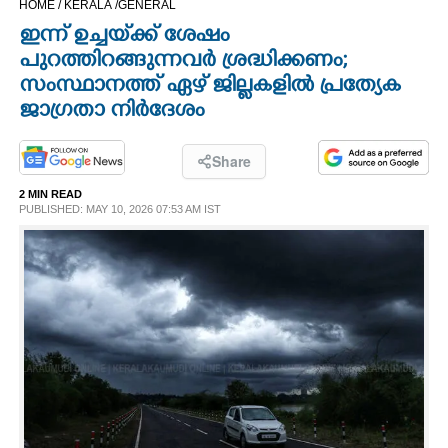
HOME /
KERALA /
GENERAL
CINEMA
ഇന്ന് ഉച്ചയ്‌ക്ക് ശേഷം
പുറത്തിറങ്ങുന്നവർ ശ്രദ്ധിക്കണം;
OPINION
സംസ്ഥാനത്ത് ഏഴ് ജില്ലകളിൽ പ്രത്യേക
ജാഗ്രതാ നിർദേശം
PHOTOS
Share
LIFESTYLE
2 MIN READ
PUBLISHED: MAY 10, 2026 07:53 AM IST
SPIRITUAL
INFO+
ART
ASTRO