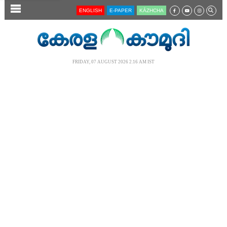
SECTIONS
ENGLISH
E-PAPER
KĀZHCHA
HOME
LATEST
FRIDAY, 07 AUGUST 2026 2.16 AM IST
AUDIO
NOTIFIED NEWS
POLL
KERALA
LOCAL
NEWS 360
CASE DIARY