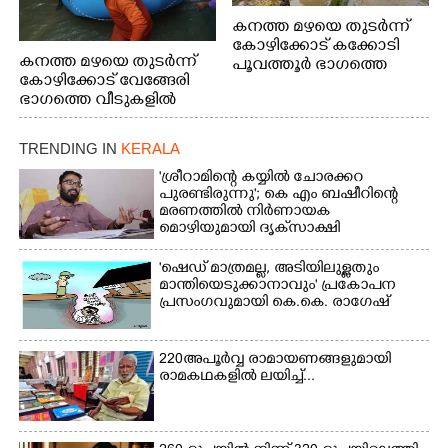
കനത്ത മഴയെ തുടർന്ന്
കോഴിക്കോട് കക്കോടി
കനത്ത മഴയെ തുടർന്ന്
പൂവത്തൂർ ഭാഗത്തെ
കോഴിക്കോട് വേങ്ങേരി
വീടുകളിൽ വെള്ളം
ഭാഗത്തെ വീടുകളിൽ
കയറിയപ്പോൾ
വെള്ളം
കയറിയപ്പോൾ ആളുകളെ
TRENDING IN
KERALA
സുരക്ഷിത സ്ഥാനത്തേക്ക്
മാറ്റുന്ന സുരക്ഷാസേനാം
'ശ്രീറാമിന്റെ കയ്യിൽ ചോരക്കറ
ഗങ്ങൾ
പുരണ്ടിരുന്നു'; കെ എം ബഷീറിന്റെ
മരണത്തിൽ നിർണായക
മൊഴിയുമായി ദൃക്‌സാക്ഷി
'ഷെഡ് മാത്രമല്ല, അടിയിലുള്ളതും
മാന്തിയെടുക്കാനാവും' പ്രകോപന
പ്രസംഗവുമായി കെ.കെ. രാഗേഷ്
220 അപൂർവ്വ രാമായണങ്ങളുമായി
രാമകഥകളിൽ ലയിച്ച്...