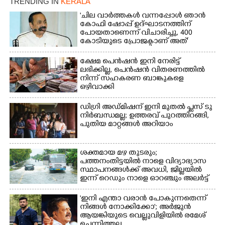
TRENDING IN
KERALA
'ചില വാർത്തകൾ വന്നപ്പോൾ ഞാൻ
കോഫി ഷോപ്പ് ഉദ്ഘാടനത്തിന്
പോയതാണെന്ന് വിചാരിച്ചു, 400
കോടിയുടെ പ്രോജക്ടാണ് അത്'
ക്ഷേമ പെൻഷൻ ഇനി നേരിട്ട്
ലഭിക്കില്ല,​ പെൻഷൻ വിതരണത്തിൽ
നിന്ന് സഹകരണ ബാങ്കുകളെ
ഒഴിവാക്കി
ഡിഗ്രി അഡ്മിഷന് ഇനി മുതൽ പ്ലസ് ടു
നിർബന്ധമല്ല; ഉത്തരവ് പുറത്തിറങ്ങി,
പുതിയ മാറ്റങ്ങൾ അറിയാം
ശക്തമായ മഴ തുടരും;
പത്തനംതിട്ടയിൽ നാളെ വിദ്യാഭ്യാസ
സ്ഥാപനങ്ങൾക്ക് അവധി,​ ജില്ലയിൽ
ഇന്ന് റെ‌ഡും നാളെ ഓറഞ്ചും അലർട്ട്
'ഇനി എന്താ വരാൻ പോകുന്നതെന്ന്
നിങ്ങൾ നോക്കിക്കോ'; അർജുൻ
ആയങ്കിയുടെ വെല്ലുവിളിയിൽ രമേശ്
ചെന്നിത്തല