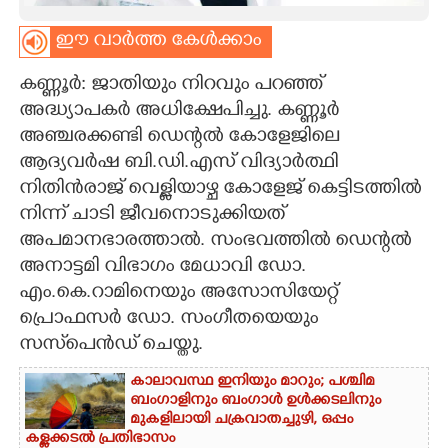
CARTOONS
ഈ വാർത്ത കേൾക്കാം
കണ്ണൂർ: ജാതിയും നിറവും പറഞ്ഞ്
LITERATURE
അദ്ധ്യാപകർ അധിക്ഷേപിച്ചു. കണ്ണൂർ
അഞ്ചരക്കണ്ടി ഡെന്റൽ കോളേജിലെ
ZOOM
ആദ്യവർഷ ബി.ഡി.എസ് വിദ്യാർത്ഥി
നിതിൻരാജ് വെള്ളിയാഴ്ച കോളേജ് കെട്ടിടത്തിൽ
CONTACT US
നിന്ന് ചാടി ജീവനൊടുക്കിയത്
അപമാനഭാരത്താൽ. സംഭവത്തിൽ ഡെന്റൽ
അനാട്ടമി വിഭാഗം മേധാവി ഡോ.
എം.കെ.റാമിനെയും അസോസിയേറ്റ്
പ്രൊഫസർ ഡോ. സംഗീതയെയും
സസ്‌പെൻഡ് ചെയ്തു.
കാലാവസ്ഥ ഇനിയും മാറും; പശ്ചിമ
ബംഗാളിനും ബംഗാൾ ഉൾക്കടലിനും
മുകളിലായി ചക്രവാതച്ചുഴി, ഒപ്പം
കള്ളക്കടൽ പ്രതിഭാസം