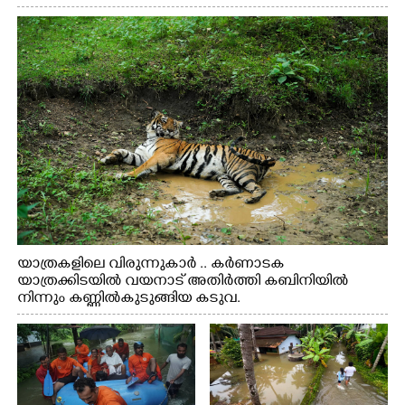
യാത്രകളിലെ വിരുന്നുകാർ .. കർണാടക
യാത്രക്കിടയിൽ വയനാട് അതിർത്തി കബിനിയിൽ
നിന്നും കണ്ണിൽകുടുങ്ങിയ കടുവ.