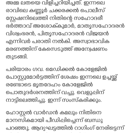
അമ്മ ലതയെ വിളിച്ചറിയിച്ചത്. ഇന്നലെ
രാവിലെ കണ്ണൂർ ചക്കരക്കൽ പൊലീസ്
സ്റ്റേഷനിലെത്തി നിതിന്റെ സഹോദരീ
ഭർത്താവ് അശോക്‌കുമാർ, മാതൃസഹോദരൻ
വിശ്വംഭരൻ, പിതൃസഹോദരൻ വിജയൻ
എന്നിവർ പരാതി നൽകി. അസ്വാഭാവിക
മരണത്തിന് കേസെടുത്ത് അന്വേഷണം
തുടങ്ങി.
പരിയാരം ഗവ. മെഡിക്കൽ കോളേജിൽ
പോസ്റ്റുമോർട്ടത്തിന് ശേഷം ഇന്നലെ ഉച്ചയ്ക്ക്
രണ്ടോടെ മൃതദേഹം കോളേജിൽ
പൊതുദർശനത്തിന് വച്ചു. വെളുപ്പിന്
നാട്ടിലെത്തിച്ചു. ഇന്ന് സംസ്കരിക്കും.
ഹോസ്റ്റൽ വാർഡൻ കമലും നിതിനെ
മാനസികമായി പീഡിപ്പിച്ചെന്ന് ബന്ധു
പറഞ്ഞു. ആദ്യഘട്ടത്തിൽ റാഗിംഗ് നേരിട്ടെന്ന്