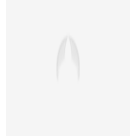
×
Share this link
Copy Link