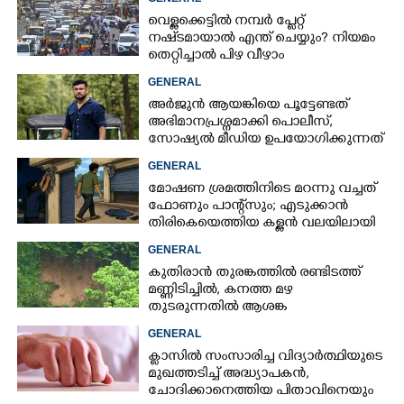
വെള്ളക്കെട്ടിൽ നമ്പർ പ്ലേറ്റ്
നഷ്‌ടമായാൽ എന്ത് ചെയ്യും? നിയമം
തെറ്റിച്ചാൽ പിഴ വീഴാം
GENERAL
അർജുൻ ആയങ്കിയെ പൂട്ടേണ്ടത്
അഭിമാനപ്രശ്നമാക്കി പൊലീസ്,
സാേഷ്യൽ മീഡിയ ഉപയോഗിക്കുന്നത്
മറ്റൊരാളെന്ന് സംശയം
GENERAL
മോഷണ ശ്രമത്തിനിടെ മറന്നു വച്ചത്
ഫോണും പാന്റ്സും; എടുക്കാൻ
തിരികെയെത്തിയ കള്ളൻ വലയിലായി
GENERAL
കുതിരാൻ തുരങ്കത്തിൽ രണ്ടിടത്ത്
മണ്ണിടിച്ചിൽ, കനത്ത മഴ
തുടരുന്നതിൽ ആശങ്ക
GENERAL
ക്ളാസിൽ സംസാരിച്ച വിദ്യാർത്ഥിയുടെ
മുഖത്തടിച്ച് അദ്ധ്യാപകൻ,
ചോദിക്കാനെത്തിയ പിതാവിനെയും