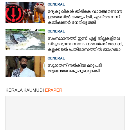
ആക്രമിച്ചെന്ന് പരാതി
GENERAL
മദ്യകുപ്പികൾ തിരികെ വാങ്ങേണ്ടെന്ന
ഉത്തരവിൽ അതൃപ്‌തി, എക്‌സൈസ്
കമ്മിഷണർ നേരിട്ടെത്തി
വിശദീകരണം നൽകണമെന്ന് മന്ത്രി
GENERAL
സംസ്ഥാനത്ത് ഇന്ന് എട്ട് ജില്ലകളിലെ
വിദ്യാഭ്യാസ സ്ഥാപനങ്ങൾക്ക് അവധി,
കള്ളക്കടൽ പ്രതിഭാസത്തിൽ ജാഗ്രതാ
നിർദ്ദേശം
GENERAL
സുഗതന് നൽകിയ മറുപടി
ആഭ്യന്തരവകുപ്പും റദ്ദാക്കി
KERALA KAUMUDI
EPAPER