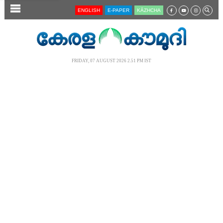
SECTIONS
ENGLISH
E-PAPER
KĀZHCHA
HOME
LATEST
FRIDAY, 07 AUGUST 2026 2.51 PM IST
AUDIO
NOTIFIED NEWS
POLL
KERALA
LOCAL
NEWS 360
CASE DIARY