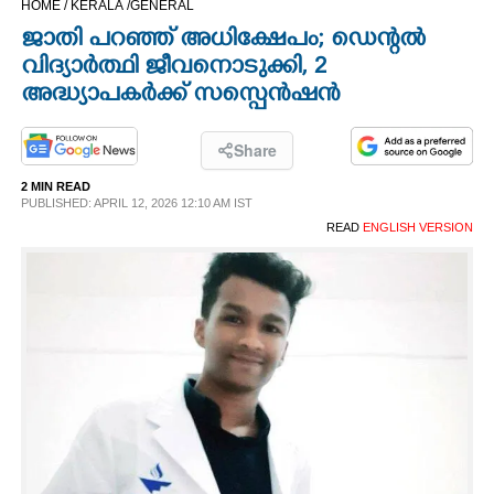
HOME /
KERALA /
GENERAL
CINEMA
ജാതി പറഞ്ഞ് അധിക്ഷേപം; ഡെന്റൽ
വിദ്യാർത്ഥി ജീവനൊടുക്കി, 2
OPINION
അദ്ധ്യാപകർക്ക് സസ്പെൻഷൻ
PHOTOS
Share
2 MIN READ
PUBLISHED: APRIL 12, 2026 12:10 AM IST
LIFESTYLE
READ
ENGLISH VERSION
SPIRITUAL
INFO+
ART
ASTRO