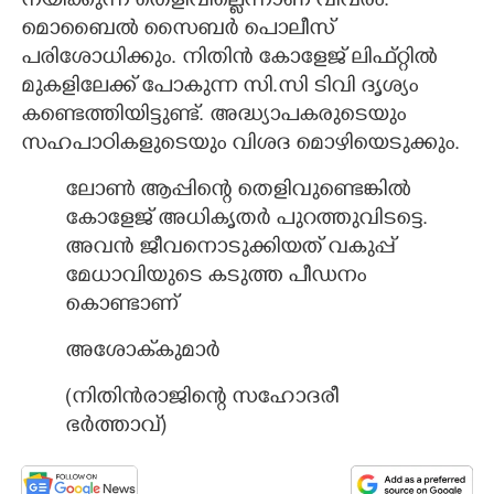
നയിക്കുന്ന തെളിവില്ലെന്നാണ് വിവരം.
മൊബൈൽ സൈബ‌ർ പൊലീസ്
പരിശോധിക്കും. നിതിൻ കോളേജ് ലിഫ്റ്റിൽ
മുകളിലേക്ക് പോകുന്ന സി.സി ടിവി ദൃശ്യം
കണ്ടെത്തിയിട്ടുണ്ട്. അദ്ധ്യാപകരുടെയും
സഹപാഠികളുടെയും വിശദ മൊഴിയെടുക്കും.
ലോൺ ആപ്പിന്റെ തെളിവുണ്ടെങ്കിൽ
കോളേജ് അധികൃത‌ർ പുറത്തുവിടട്ടെ.
അവൻ ജീവനൊടുക്കിയത് വകുപ്പ്
മേധാവിയുടെ കടുത്ത പീഡനം
കൊണ്ടാണ്
അശോക്‌കുമാർ
(നിതിൻരാജിന്റെ സഹോദരീ
ഭ‌ർത്താവ്)​