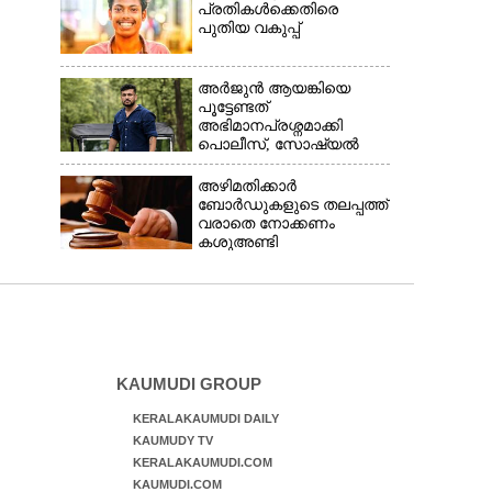
പ്രതികൾക്കെതിരെ
പുതിയ വകുപ്പ്
അർജുൻ ആയങ്കിയെ
പൂട്ടേണ്ടത്
അഭിമാനപ്രശ്നമാക്കി
പൊലീസ്, സാേഷ്യൽ
മീഡിയ ഉപയോഗിക്കുന്നത്
മറ്റൊരാളെന്ന് സംശയം
അഴിമതിക്കാർ
ബോർഡുകളുടെ തലപ്പത്ത്
വരാതെ നോക്കണം
കശുഅണ്ടി
അഴിമതിക്കേസിൽ
ഹൈക്കോടതി
KAUMUDI GROUP
KERALAKAUMUDI DAILY
KAUMUDY TV
KERALAKAUMUDI.COM
KAUMUDI.COM