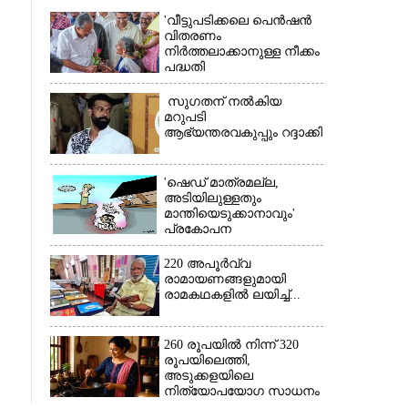
'വീട്ടുപടിക്കലെ പെൻഷൻ
വിതരണം
നിർത്തലാക്കാനുള്ള നീക്കം
പദ്ധതി
അവസാനിപ്പിക്കാനുള്ള
യുഡിഎഫ് അജണ്ടയുടെ
സുഗതന് നൽകിയ
ആദ്യപടി'
മറുപടി
ആഭ്യന്തരവകുപ്പും റദ്ദാക്കി
×
'ഷെഡ് മാത്രമല്ല,
അടിയിലുള്ളതും
മാന്തിയെടുക്കാനാവും'
പ്രകോപന
പ്രസംഗവുമായി കെ.കെ.
രാഗേഷ്
220 അപൂർവ്വ
രാമായണങ്ങളുമായി
രാമകഥകളിൽ ലയിച്ച്...
260 രൂപയിൽ നിന്ന് 320
രൂപയിലെത്തി,
അടുക്കളയിലെ
നിത്യോപയോഗ സാധനം
വാങ്ങിയാൽ കൈപൊള്ളും