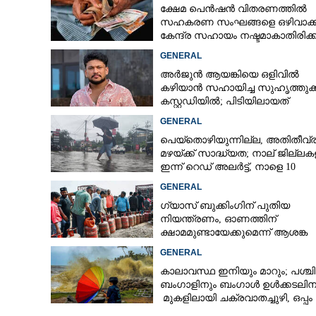
ക്ഷേമ പെൻഷൻ വിതരണത്തിൽ
സഹകരണ സംഘങ്ങളെ ഒഴിവാക്ക
കേന്ദ്ര സഹായം നഷ്ടമാകാതിരിക്
വിശദീകരണവുമായി സർക്കാ‌ർ
GENERAL
അർജുൻ ആയങ്കിയെ ഒളിവിൽ
കഴിയാൻ സഹായിച്ച സുഹൃത്തുക
കസ്റ്റഡിയിൽ; പിടിയിലായത്
കൊച്ചിയിലെ ഫ്ലാറ്റിൽനിന്ന്
GENERAL
പെയ്തൊഴിയുന്നില്ല, അതിതീവ്
മഴയ്ക്ക് സാദ്ധ്യത;​ നാല് ജില്ല
ഇന്ന് റെഡ് അലർട്ട്,​ നാളെ 10
ജില്ലകളിൽ മഞ്ഞ അലർട്ട്
GENERAL
ഗ്യാസ് ബുക്കിംഗിന് പുതിയ
നിയന്ത്രണം, ഓണത്തിന്
ക്ഷാമമുണ്ടായേക്കുമെന്ന് ആശങ്ക
ആചാരങ്ങളെ മാറ
GENERAL
അവകാശമില്ല;
കാലാവസ്ഥ ഇനിയും മാറും; പശ്ചി
പ്രവേശനത്തിൽ
ബംഗാളിനും ബംഗാൾ ഉൾക്കടലിന
മുകളിലായി ചക്രവാതച്ചുഴി, ഒപ്പം
ഫെഡറേഷൻ സു
കള്ളക്കടൽ പ്രതിഭാസം