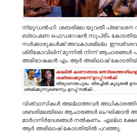
CARTOONS
ന്യൂഡൽഹി: ശബരിമല യുവതീ പ്രവേശന വ
LITERATURE
ബ്രാഹ്മണ ഫെഡറേഷൻ സുപ്രീം കോടതിയിൽ
സർക്കാരുകൾക്ക് അവകാശമില്ല. ഈശ്വരവിശ
ZOOM
ശ്രീകോവിലിന് മുന്നിൽ നിന്ന് ആചാരങ്ങ
അഭിഭാഷകൻ എം ആർ അഭിലാഷ് കോടതിയിൽ 
CONTACT US
കടലിൽ കാണാതായ മത്സ്യത്തൊഴിലാളിയുട
ശക്തമാക്കുമെന്ന് ഉറപ്പ് നൽകി
തിരുവനന്തപുരം: തിരച്ചിൽ കൂടുതൽ ഊ
ശ്രമിക്കുന്നുണ്ടെന്നും ഉറപ്പ് നൽകി....
വിശ്വാസികൾ അല്ലാത്തവർ അധികാരത്തിൽ
ശബരിമലയിലെ ആചാരങ്ങൾ ലംഘിക്കാൻ അവർക
മാർഗനിർദേശങ്ങൾ നൽകണം. എല്ലാ ക്ഷേത്
ആർ അഭിലാഷ് കോടതിയിൽ പറഞ്ഞു.