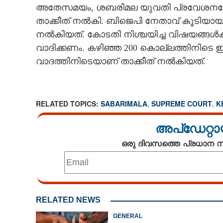
അതേസമയം, ശബരിമല യുവതി പ്രവേശനക്ക
താക്കീത് നൽകി. ബിജെപി നേതാവ് കൂടിയായ 
നൽകിയത്. കോടതി നിശ്ചയിച്ച വിഷയങ്ങൾക്ക
വാദിക്കണം. കഴിഞ്ഞ 200 കൊല്ലത്തിനിടെ ഇന്ത
വാദത്തിനിടെയാണ് താക്കീത് നൽകിയത്.
RELATED TOPICS:
SABARIMALA
,
SUPREME COURT
,
K
അപ്ഡേറ്റാ
ഒരു ദിവസത്തെ പ്രധാന
RELATED NEWS
GENERAL