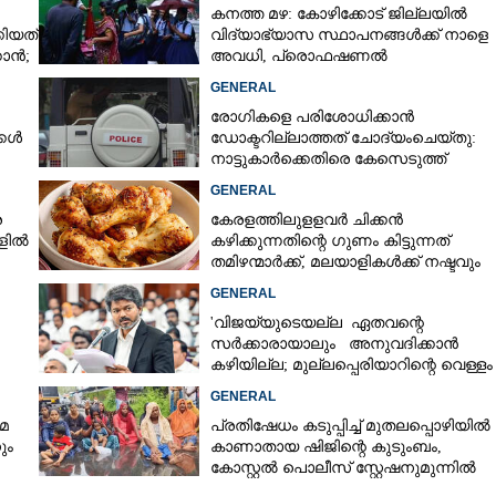
കനത്ത മഴ: കോഴിക്കോട് ജില്ലയിൽ
ിയത്
വിദ്യാഭ്യാസ സ്ഥാപനങ്ങൾക്ക് നാളെ
കാൻ;
അവധി,​ പ്രൊഫഷണൽ
കോളേജുകൾക്ക് ബാധകമല്ല
GENERAL
രോഗികളെ പരിശോധിക്കാൻ
്കൾ
ഡോക്ടറില്ലാത്തത് ചോദ്യംചെയ്തു:
നാട്ടുകാർക്കെതിരെ കേസെടുത്ത്
പൊലീസ്
GENERAL
ര
കേരളത്തിലുളളവർ ചിക്കൻ
കളിൽ
കഴിക്കുന്നതിന്റെ ഗുണം കിട്ടുന്നത്
Share this link
തമിഴന്മാർക്ക്, മലയാളികൾക്ക് നഷ്ടവും
കടവും മാത്രം
GENERAL
'വിജയ്‌യുടെയല്ല ഏതവന്റെ
സർക്കാരായാലും അനുവദിക്കാൻ
കഴിയില്ല; മുല്ലപ്പെരിയാറിന്റെ വെള്ളം
കൂട്ടുന്നത് മനസിൽ വച്ചാൽമതി'
്റാൻ സർക്കാരുകൾക്ക്
Copy Link
GENERAL
 ശബരിമല യുവതീ
മ
പ്രതിഷേധം കടുപ്പിച്ച് മുതലപ്പൊഴിയിൽ
 കേരള ബ്രാഹ്മണ
ും
കാണാതായ ഷിജിന്റെ കുടുംബം,
കോസ്റ്റൽ പൊലീസ് സ്റ്റേഷനുമുന്നിൽ
പ്രീം കോടതിയിൽ
കുത്തിയിരിക്കുന്നു