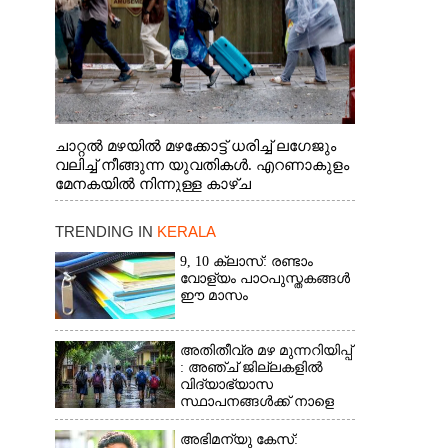
ചാറ്റൽ മഴയിൽ മഴക്കോട്ട് ധരിച്ച് ലഗേജും
വലിച്ച് നീങ്ങുന്ന യുവതികൾ. എറണാകുളം
മേനകയിൽ നിന്നുള്ള കാഴ്ച
TRENDING IN
KERALA
9, 10 ക്ലാസ്: രണ്ടാം
വോള്യം പാഠപുസ്തകങ്ങൾ
ഈ മാസം
അതിതീവ്ര മഴ മുന്നറിയിപ്പ്
: അഞ്ച് ജില്ലകളിൽ
വിദ്യാഭ്യാസ
സ്ഥാപനങ്ങൾക്ക് നാളെ
അവധി
അഭിമന്യു കേസ്: