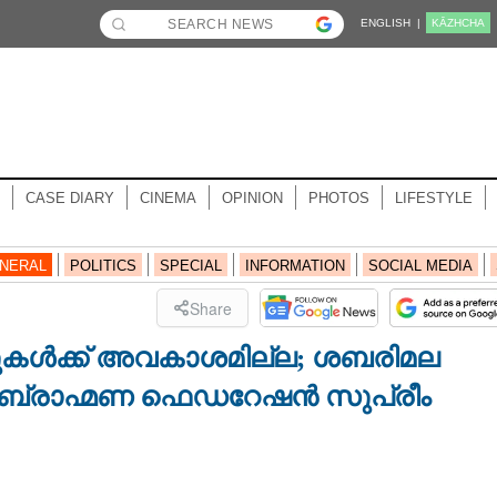
ENGLISH |
KĀZHCHA
CASE DIARY
CINEMA
OPINION
PHOTOS
LIFESTYLE
NERAL
POLITICS
SPECIAL
INFORMATION
SOCIAL MEDIA
Share
രുകൾക്ക് അവകാശമില്ല; ശബരിമല
 ബ്രാഹ്മണ ഫെഡറേഷൻ സുപ്രീം