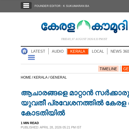
SECTIONS
FOUNDER EDITOR : K SUKUMARAN BA
HOME
LATEST
AUDIO
FRIDAY, 07 AUGUST 2026 8.33 PM IST
NOTIFIED NEWS
LATEST
AUDIO
KERALA
LOCAL
NEWS 360
POLL
KERALA
TIMELINE
GE
HOME /
KERALA /
GENERAL
LOCAL
ആചാരങ്ങളെ മാറ്റാൻ സർക്കാ
NEWS 360
യുവതീ പ്രവേശനത്തിൽ കേരള
കോടതിയിൽ
CASE DIARY
1 MIN READ
PUBLISHED: APRIL 28, 2026 05:21 PM IST