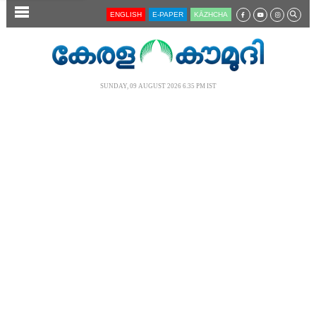
SECTIONS
ENGLISH
E-PAPER
KĀZHCHA
HOME
LATEST
SUNDAY, 09 AUGUST 2026 6.35 PM IST
AUDIO
NOTIFIED NEWS
POLL
KERALA
LOCAL
NEWS 360
CASE DIARY