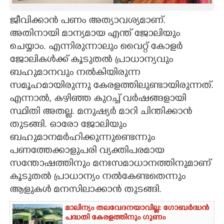
CARTOONS
ജീവിക്കാൻ പണം അത്യാവശ്യമാണ്.
അതിനായി മാന്യമായ എന്ത് ജോലിയും
ചെയ്യാം. എന്നിരുന്നാലും വൈറ്റ് കോളർ
LITERATURE
ജോലികൾക്ക് കൂടുതൽ പ്രാധാന്യവും
ബഹുമാനവും നൽകിയിരുന്ന
ZOOM
സമൂഹമായിരുന്നു കേരളത്തിലുണ്ടായിരുന്നത്.
എന്നാൽ, കഴിഞ്ഞ കുറച്ച് വർഷങ്ങളായി
CONTACT US
സ്ഥിതി അതല്ല. മനുഷ്യർ മാറി ചിന്തിക്കാൻ
തുടങ്ങി. ഓരോ ജോലിയും
ബഹുമാനമർഹിക്കുന്നുണ്ടെന്നും
പണത്തേക്കാളുപരി വ്യക്തിപരമായ
സന്തോഷത്തിനും മനഃസമാധാനത്തിനുമാണ്
കൂടുതൽ പ്രാധാന്യം നൽകേണ്ടതെന്നും
ആളുകൾ മനസിലാക്കാൻ തുടങ്ങി.
മാലിന്യം തലവേദനയാവില്ല: ഗോബർദ്ധൻ
പദ്ധതി കേരളത്തിനും ഗുണം