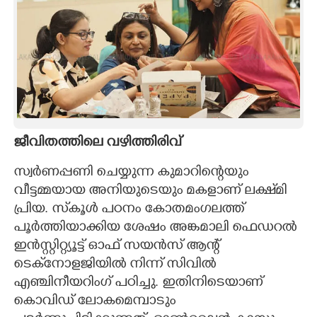
ജീവിതത്തിലെ വഴിത്തിരിവ്
സ്വ‌ർണപ്പണി ചെയ്യുന്ന കുമാറിന്റെയും
വീട്ടമ്മയായ അനിയുടെയും മകളാണ് ലക്ഷ്‌മി
പ്രിയ. സ്‌കൂൾ പഠനം കോതമംഗലത്ത്
പൂർത്തിയാക്കിയ ശേഷം അങ്കമാലി ഫെ‌ഡറൽ
ഇൻസ്റ്റിറ്റ്യൂട്ട് ഓഫ് സയൻസ് ആന്റ്
ടെക്‌നോളജിയിൽ നിന്ന് സിവിൽ
എഞ്ചിനീയറിംഗ് പഠിച്ചു. ഇതിനിടെയാണ്
കൊവിഡ് ലോകമെമ്പാടും