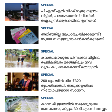
SPECIAL
പി.എസ്.എൽ.വിക്ക് ശത്രു സ്വന്തം
വീട്ടിൽ,​ പരാജയത്തിന് പിന്നിൽ
ഐ.എസ്.ആർ.ഒയിലെ ഉന്നതൻ
SPECIAL
അറിഞ്ഞില്ല ആധാർ ചതിക്കുമെന്ന് !
×
85,000 സൗജന്യ റേഷൻകാർ കുടുങ്ങി
Share this link
SPECIAL
കനത്തമഴയുടെ പിന്നാലെ വീട്ടിലെ
ചെടികളിലും മരങ്ങളിലും ഇവ
വ്യാപകം, കൈകൊണ്ട് തൊട്ടാൽ
Copy Link
രോഗമുറപ്പ്
SPECIAL
260 രൂപയിൽ നിന്ന് 320
രൂപയിലെത്തി, അടുക്കളയിലെ
നിത്യോപയോഗ സാധനം
വാങ്ങിയാൽ കൈപൊള്ളും
SPECIAL
കാവേരി ജലത്തിൽ നമുക്കുമുണ്ട്
അവകാശം, കിട്ടും, 30 ടി.എം.സി വെള്ളം