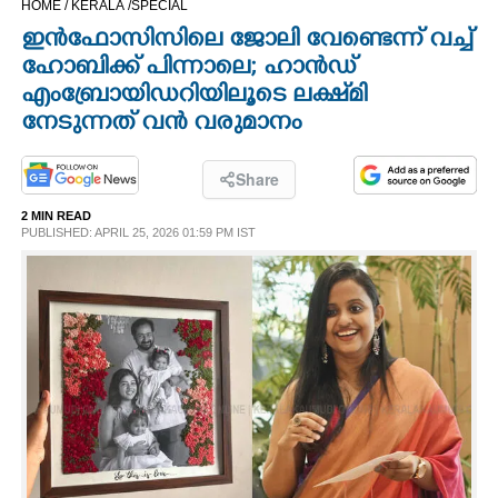
HOME /
KERALA /
SPECIAL
CINEMA
ഇൻഫോസിസിലെ ജോലി വേണ്ടെന്ന് വച്ച്
ഹോബിക്ക് പിന്നാലെ; ഹാൻഡ്
OPINION
എംബ്രോയിഡറിയിലൂടെ ലക്ഷ്‌മി
നേടുന്നത് വൻ വരുമാനം
PHOTOS
Share
LIFESTYLE
2 MIN READ
PUBLISHED: APRIL 25, 2026 01:59 PM IST
SPIRITUAL
INFO+
ART
ASTRO