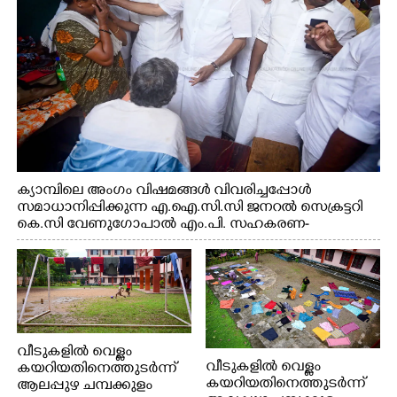
ക്യാമ്പിലെ അംഗം വിഷമങ്ങൾ വിവരിച്ചപ്പോൾ
സമാധാനിപ്പിക്കുന്ന എ.ഐ.സി.സി ജനറൽ സെക്രട്ടറി
കെ.സി വേണുഗോപാൽ എം.പി. സഹകരണ-
എക്സൈസ് വകുപ്പ് മന്ത്രി എം. ലിജു, എന്നിവർ
വീടുകളിൽ വെള്ളം
വീടുകളിൽ വെള്ളം
കയറിയതിനെത്തുടർന്ന്
കയറിയതിനെത്തുടർന്ന്
ആലപ്പുഴ ചമ്പക്കുളം