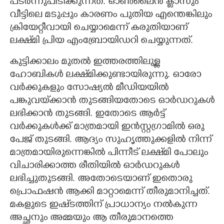
പടർന്നുപിടിക്കുന്നത്. ഓൺലൈൻ ക്ലാസും
വീട്ടിലെ മടുപ്പും കാരണം പുതിയ എന്തെങ്കിലും
ക്രിയേറ്റീവായി ചെയ്യാമെന്ന് കരുതിയാണ്
ലക്ഷ്‌മി പ്രിയ എംബ്രോയിഡറി ചെയ്യുന്നത്.
കുട്ടിക്കാലം മുതൽ ഇത്തരത്തിലുള്ള
ഹോബികൾ ലക്ഷ്‌മിക്കുണ്ടായിരുന്നു. ഓരോ
വർക്കുകളും സോഷ്യൽ മീഡിയയിൽ
പങ്കുവയ്‌ക്കാൻ തുടങ്ങിയതോടെ ഓർഡറുകൾ
ലഭിക്കാൻ തുടങ്ങി. ഇതോടെ ആർട്ട്
വർക്കുകൾക്ക് മാത്രമായി ഇൻസ്റ്റഗ്രാമിൽ ഒരു
പേജ് തുടങ്ങി. ആദ്യം സുഹൃത്തുക്കളിൽ നിന്ന്
മാത്രമായിരുന്നെങ്കിൽ പിന്നീട് ലക്ഷ്‌മി പോലും
വിചാരിക്കാത്ത രീതിയിൽ ഓർഡറുകൾ
ലഭിച്ചുതുടങ്ങി. അതോടെയാണ് ഇതൊരു
പ്രൊഫഷൻ ആക്കി മാറ്റാമെന്ന് തീരുമാനിച്ചത്.
മകളുടെ ഇഷ്‌ടത്തിന് പ്രാധാന്യം നൽകുന്ന
അച്ഛനും അമ്മയും ആ തീരുമാനത്തെ