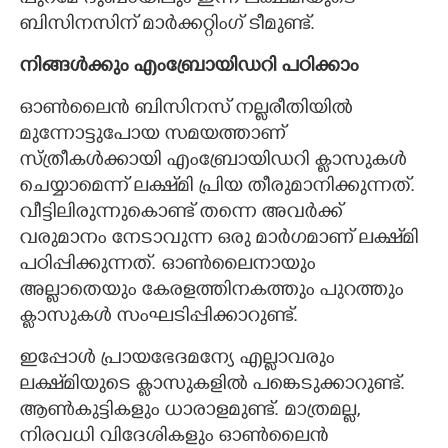
പുറമേ ദുബായിലും ഇന്ന് ലക്ഷ്‌മിയുടെ
ബിസിനസിന് മാർക്കറ്റിംഗ് ടീമുണ്ട്.
നിങ്ങൾക്കും എംബ്രോയിഡറി പഠിക്കാം
ഓൺലൈൻ ബിസിനസ് നല്ലരീതിയിൽ
മുന്നോട്ടുപോയ സമയത്താണ്
സ്ത്രീകൾക്കായി എംബ്രോയിഡറി ക്ലാസുകൾ
ചെയ്യാമെന്ന് ലക്ഷ്‌മി പ്രിയ തീരുമാനിക്കുന്നത്.
വീട്ടിലിരുന്നുകൊണ്ട് തന്നെ അവർക്ക്
വരുമാനം നേടാവുന്ന ഒരു മാർഗമാണ് ലക്ഷ്‌മി
പഠിപ്പിക്കുന്നത്. ഓൺലൈനായും
അല്ലാതെയും കേരളത്തിനകത്തും പുറത്തും
ക്ലാസുകൾ സംഘടിപ്പിക്കാറുണ്ട്.
ഇപ്പോൾ പ്രായഭേദമന്യേ എല്ലാവരും
ലക്ഷ്‌മിയുടെ ക്ലാസുകളിൽ പങ്കെടുക്കാറുണ്ട്.
ആൺകുട്ടികളും ധാരാളമുണ്ട്. മാത്രമല്ല,
നിരവധി വിദേശികളും ഓൺലൈൻ