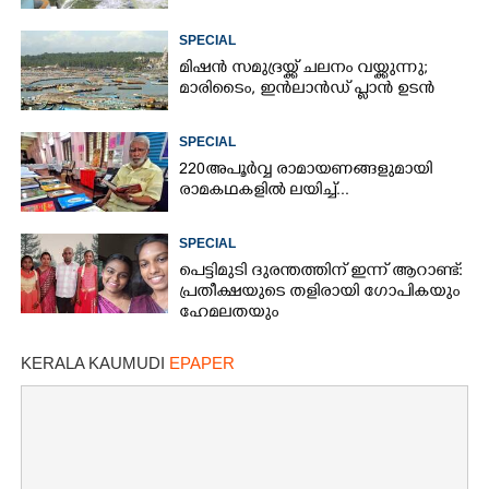
SPECIAL
മിഷൻ സമുദ്ര‌യ്ക്ക് ചലനം വയ്ക്കുന്നു;
മാരിടൈം, ഇൻലാൻഡ് പ്ലാൻ ഉടൻ
SPECIAL
220 അപൂർവ്വ രാമായണങ്ങളുമായി
രാമകഥകളിൽ ലയിച്ച്...
SPECIAL
പെട്ടിമുടി ദുരന്തത്തിന് ഇന്ന് ആറാണ്ട്:
പ്രതീക്ഷയുടെ തളിരായി ഗോപികയും
ഹേമലതയും
KERALA KAUMUDI
EPAPER