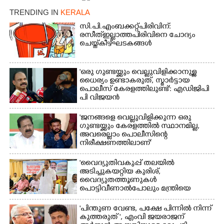
TRENDING IN
KERALA
സി.പി.എം ബക്കറ്റ് പിരിവിന്:
രസീത് ഇല്ലാത്ത പിരിവിനെ ചോദ്യം
ചെയ്ത് കീഴ്ഘടകങ്ങൾ
'ഒരു ഗുണ്ടയ്ക്കും വെല്ലുവിളിക്കാനുള്ള
ധൈര്യം ഉണ്ടാകരുത്, സ്മാർട്ടായ
പൊലീസ് കേരളത്തിലുണ്ട്': എഡിജിപി
പി വിജയൻ
'ജനങ്ങളെ വെല്ലുവിളിക്കുന്ന ഒരു
ഗുണ്ടയ്ക്കും കേരളത്തിൽ സ്ഥാനമില്ല,​
അവരെല്ലാം പൊലീസിന്റെ
നിരീക്ഷണത്തിലാണ്'
'വൈദ്യുതിവകുപ്പ് തലയിൽ
അടിച്ചുകയറ്റിയ കുരിശ്‌,
വൈദ്യുതത്തൂണുകൾ
പൊട്ടിവീണാൽപോലും മന്ത്രിയെ
വിളിക്കുന്ന കാലമാണിത്'
"പിന്തുണ വേണ്ട,​ പക്ഷേ പിന്നിൽ നിന്ന്
കുത്തരുത് ", എംവി ജയരാജന്