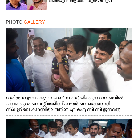
അർജുൻ ആയങ്കിയുടെ മറുപടി
PHOTO
GALLERY
ദുരിതാശ്വാസ ക്യാമ്പുകൾ സന്ദർശിക്കുന്ന വേളയിൽ
ചമ്പക്കുളം സെന്റ് മേരീസ് ഹയർ സെക്കൻഡറി
സ്കൂളിലെ ക്യാമ്പിലെത്തിയ എ.ഐ.സി.സി ജനറൽ
സെക്രട്ടറി കെ.സി വേണുഗോപാൽ എം.പി കുരുന്നിനെ
എടുത്ത് ലാളിച്ചപ്പോൾ. സഹകരണ-എക്സൈസ്
വകുപ്പ് മന്ത്രി എം. ലിജു, കൃഷിവകുപ്പ് മന്ത്രി ടി. സിദ്ദിഖ്,
റെജി ചെറിയാൻ എം. എൽ. എ എന്നിവർ സമീപം