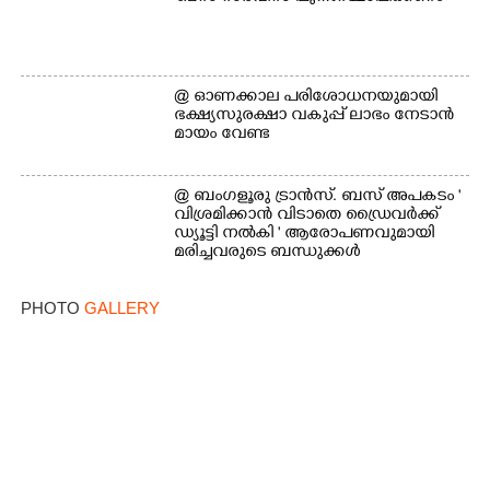
@​​​​​​​ ഓണക്കാല പരിശോധനയുമായി
ഭക്ഷ്യസുരക്ഷാ വകുപ്പ് ലാഭം നേടാൻ
മായം വേണ്ട
@ ബംഗളൂരു ട്രാൻസ്. ബസ് അപകടം '
വി​ശ്ര​മിക്കാൻ വിടാതെ ഡ്രൈ​വ​ർ​ക്ക്
ഡ്യൂട്ടി നൽകി ' ആരോപണവുമായി
മരിച്ചവരുടെ ബന്ധുക്കൾ
PHOTO
GALLERY