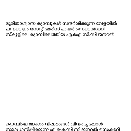
ദുരിതാശ്വാസ ക്യാമ്പുകൾ സന്ദർശിക്കുന്ന വേളയിൽ
ചമ്പക്കുളം സെന്റ് മേരീസ് ഹയർ സെക്കൻഡറി
സ്കൂളിലെ ക്യാമ്പിലെത്തിയ എ.ഐ.സി.സി ജനറൽ
സെക്രട്ടറി കെ.സി വേണുഗോപാൽ എം.പി കുരുന്നിനെ
എടുത്ത് ലാളിച്ചപ്പോൾ. സഹകരണ-എക്സൈസ്
വകുപ്പ് മന്ത്രി എം. ലിജു, കൃഷിവകുപ്പ് മന്ത്രി ടി. സിദ്ദിഖ്,
റെജി ചെറിയാൻ എം. എൽ. എ എന്നിവർ സമീപം
ക്യാമ്പിലെ അംഗം വിഷമങ്ങൾ വിവരിച്ചപ്പോൾ
സമാധാനിപ്പിക്കുന്ന എ.ഐ.സി.സി ജനറൽ സെക്രട്ടറി