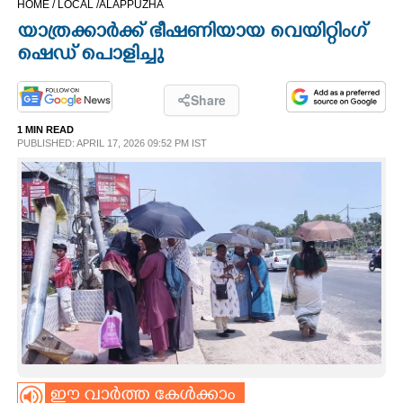
HOME /
LOCAL /
ALAPPUZHA
CINEMA
യാത്രക്കാർക്ക് ഭീഷണിയായ വെയിറ്റിംഗ്
ഷെഡ് പൊളിച്ചു
OPINION
Share
PHOTOS
1 MIN READ
PUBLISHED: APRIL 17, 2026 09:52 PM IST
LIFESTYLE
SPIRITUAL
INFO+
ART
ASTRO
ഈ വാർത്ത കേൾക്കാം