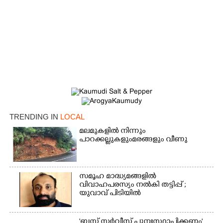
×
Share this link
Copy Link
TRENDING IN
LOCAL
മലമുകളിൽ നിന്നും
പാറക്കല്ലുകളുംമരങ്ങളും വീണു
സമൂഹ മാദ്ധ്യമങ്ങളിൽ
വിവാഹപരസ്യം നൽകി തട്ടിപ്പ് ;
യുവാവ് പിടിയിൽ
'ബസ് സർവീസ് പുനഃസ്ഥാപിക്കണം'