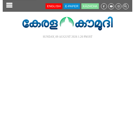
SECTIONS
ENGLISH
E-PAPER
KĀZHCHA
HOME
LATEST
SUNDAY, 09 AUGUST 2026 1.20 PM IST
AUDIO
NOTIFIED NEWS
POLL
KERALA
LOCAL
NEWS 360
CASE DIARY