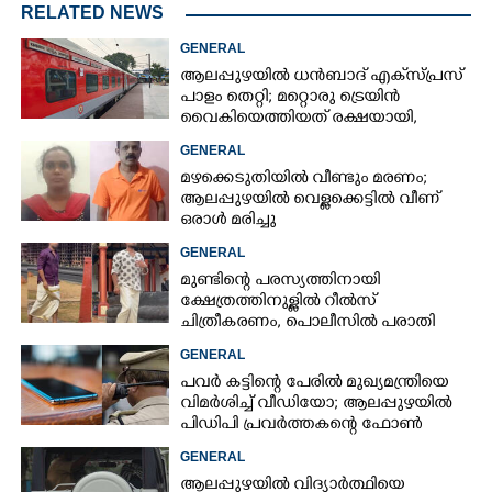
RELATED NEWS
GENERAL
ആലപ്പുഴയിൽ ധൻബാദ് എക്‌സ്പ്രസ്
പാളം തെറ്റി; മറ്റൊരു ട്രെയിൻ
വൈകിയെത്തിയത് രക്ഷയായി,
ഒഴിവായത് വൻ ദുരന്തം
GENERAL
മഴക്കെടുതിയിൽ വീണ്ടും മരണം;
ആലപ്പുഴയിൽ വെള്ളക്കെട്ടിൽ വീണ്
ഒരാൾ മരിച്ചു
GENERAL
മുണ്ടിന്റെ പരസ്യത്തിനായി
ക്ഷേത്രത്തിനുള്ളിൽ റീൽസ്
ചിത്രീകരണം, പൊലീസിൽ പരാതി
GENERAL
പവർ കട്ടിന്റെ പേരിൽ മുഖ്യമന്ത്രിയെ
വിമർശിച്ച് വീഡിയോ; ആലപ്പുഴയിൽ
പിഡിപി പ്രവർത്തകന്റെ ഫോൺ
പൊലീസ് പിടിച്ചെടുത്തു
GENERAL
ആലപ്പുഴയിൽ വിദ്യാർത്ഥിയെ