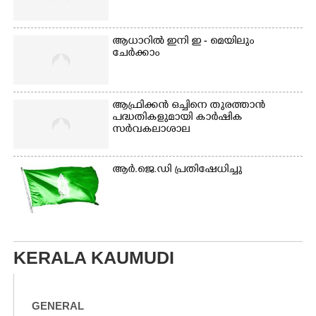
ആധാറിൽ ഇനി ഇ - മെയിലും
ചേർക്കാം
ആഫ്രിക്കൻ ഒച്ചിനെ തുരത്താൻ
പദ്ധതികളുമായി കാർഷിക
സർവകലാശാല
ആർ.ജെ.ഡി പ്രതിഷേധിച്ചു
KERALA KAUMUDI
GENERAL