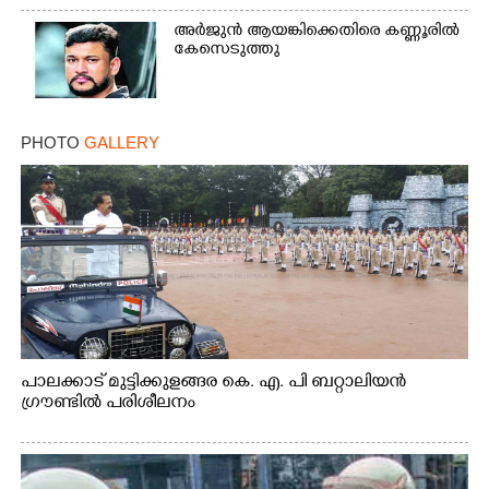
അർജുൻ ആയങ്കിക്കെതിരെ കണ്ണൂരിൽ
കേസെടുത്തു
PHOTO
GALLERY
പാലക്കാട് മുട്ടിക്കുളങ്ങര കെ. എ. പി ബറ്റാലിയൻ
ഗ്രൗണ്ടിൽ പരിശീലനം