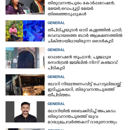
തിരുവനന്തപുരം കോർപ്പറേഷൻ;
മേയർ, ഡെപ്യൂട്ടി മേയർ
തിരഞ്ഞെടുപ്പുകൾ
റദ്ദാക്കണമെന്നാവശ്യപ്പെട്ട് സിപിഎം
GENERAL
തീപിടിച്ചയുടൻ ഓടി കുളത്തിൽ ചാടി;
വെമ്പായത്തെ ബാർ ആക്രമണത്തിൽ
ചികിത്സയിലായിരുന്ന ഒരാൾകൂടി
മരിച്ചു
GENERAL
ഓപ്പറേഷൻ തൂഫാൻ; പൂജപ്പുര
സെൻട്രൽ ജയിലിൽ നിന്ന് കഞ്ചാവ്
പിടികൂടി
GENERAL
ലോറി നിയന്ത്രണംവിട്ട് ഹോട്ടലിലേയ്ക്ക്
ഇടിച്ചുകയറി, തിരുവനന്തപുരത്ത്
തീപിടിത്തം
GENERAL
ലോറിയിൽ ബൈക്കിടിച്ച് അപകടം:
തിരുവനന്തപുരത്ത് യുവ
മാദ്ധ്യമപ്രവർത്തകന് ദാരുണാന്ത്യം