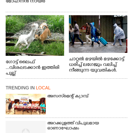
മോഹനൻ നായർ
ചാറ്റൽ മഴയിൽ മഴക്കോട്ട്
ഗോട്ട് ലൈഫ്
ധരിച്ച് ലഗേജും വലിച്ച്
...വിശപ്പടക്കാൻ ഇത്തിരി
നീങ്ങുന്ന യുവതികൾ.
പുല്ല്
എറണാകുളം മേനകയിൽ
തിന്നാനെത്തിയതാണ്
നിന്നുള്ള കാഴ്ച
ആട്. തെരുവ് നായ്ക്കൾ
TRENDING IN
LOCAL
കടിച്ച് കീറാൻ വന്നതോടെ
വയറിന്റെ ആന്തൽ മറന്ന്
അസസ്‌മെന്റ് ക്യാമ്പ്
ജീവന് വേണ്ടിയായി ഓട്ടം.
എറണാകുളം
വാത്തുരുത്തിയിൽ
നിന്നുള്ള കാഴ്ച
അറക്കുളത്ത് വിപുലമായ
ഓണാഘോഷം