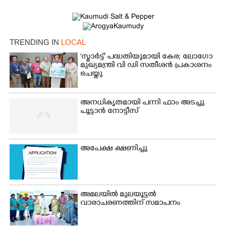
TRENDING IN
LOCAL
'സ്മാർട്ട്' പദ്ധതിയുമായി കേര; ലോഗോ
മുഖ്യമന്ത്രി വി ഡി സതീശൻ പ്രകാശനം
ചെയ്തു
അനധികൃതമായി പന്നി ഫാം അടച്ചു
പൂട്ടാൻ നോട്ടീസ്
×
Share this link
അപേക്ഷ ക്ഷണിച്ചു
അമലയിൽ മുലയൂട്ടൽ
വാരാചരണത്തിന് സമാപനം
Copy Link