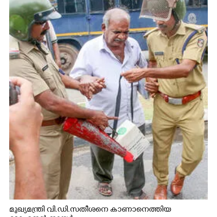
മുഖ്യമന്ത്രി വി.ഡി.സതീശനെ കാണാനെത്തിയ