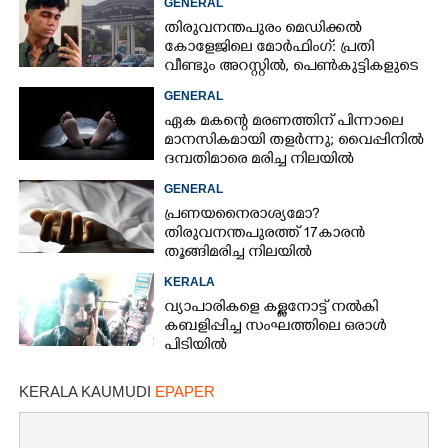
GENERAL
തിരുവനന്തപുരം മെഡിക്കൽ
കോളേജിലെ മോർഫിംഗ്: പ്രതി
വീണ്ടും അറസ്റ്റിൽ, പെൺകുട്ടികളുടെ
ചിത്രങ്ങളെടുത്തത് ഇൻസ്റ്റഗ്രാമിൽ
GENERAL
നിന്ന്
ഏക മകന്റെ മരണത്തിന് പിന്നാലെ
മാനസികമായി തളർന്നു; വൈപ്പിനിൽ
ദമ്പതിമാരെ മരിച്ച നിലയിൽ
കണ്ടെത്തി
GENERAL
പ്രണയനെെരാശ്യമോ?
തിരുവനന്തപുരത്ത് 17കാരൻ
തൂങ്ങിമരിച്ച നിലയിൽ
KERALA
വ്യാപാരികളെ കള്ളനോട്ട് നൽകി
കബളിപ്പിച്ച സംഘത്തിലെ ഒരാൾ
പിടിയിൽ
KERALA KAUMUDI
EPAPER