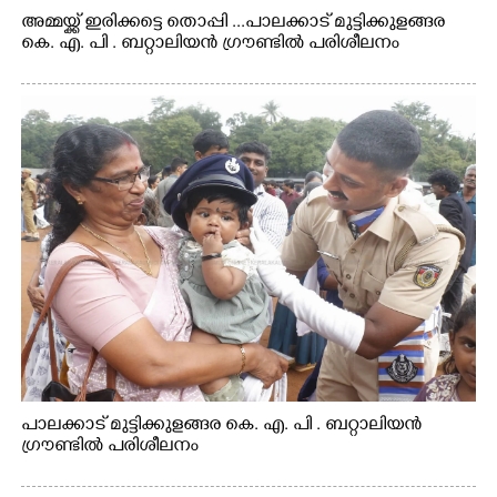
അമ്മയ്ക്ക് ഇരിക്കട്ടെ തൊപ്പി ...പാലക്കാട് മുട്ടിക്കുളങ്ങര
കെ. എ. പി . ബറ്റാലിയൻ ഗ്രൗണ്ടിൽ പരിശീലനം
പാലക്കാട് മുട്ടിക്കുളങ്ങര കെ. എ. പി . ബറ്റാലിയൻ
ഗ്രൗണ്ടിൽ പരിശീലനം