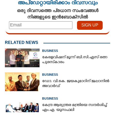
അപ്ഡേറ്റായിരിക്കാം ദിവസവും
ഒരു ദിവസത്തെ പ്രധാന സംഭവങ്ങൾ
നിങ്ങളുടെ ഇൻബോക്സിൽ
RELATED NEWS
BUSINESS
കേരളവിഷന് മൂന്ന് ബി.സി.എസ് രത്ന
പുരസ്‌കാരം
BUSINESS
ഡോ. വി.കെ. ജയകുമാറിന് ജപ്പാനിൽ
അവാർഡ്
BUSINESS
കേന്ദ്ര ആഭ്യന്ത്രര മന്ത്രിയെ സന്ദർശിച്ച്
എം.എ. യൂസഫലി