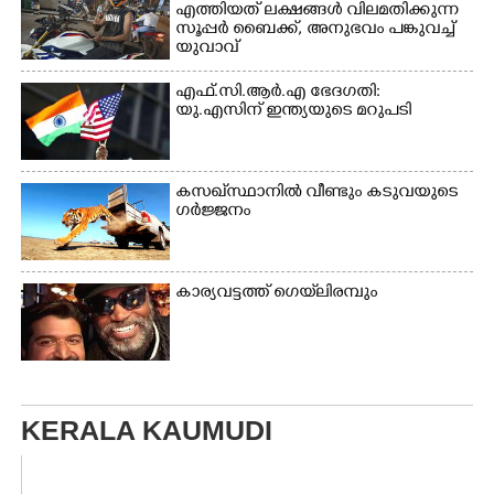
എത്തിയത് ലക്ഷങ്ങൾ വിലമതിക്കുന്ന
സൂപ്പർ ബൈക്ക്,​ അനുഭവം പങ്കുവച്ച്
യുവാവ്
എഫ്.സി.ആർ.എ ഭേദഗതി:
യു.എസിന് ഇന്ത്യയുടെ മറുപടി
കസഖ്‌സ്ഥാനിൽ വീണ്ടും കടുവയുടെ
ഗർജ്ജനം
കാര്യവട്ടത്ത് ഗെയ്‌ലിരമ്പും
KERALA KAUMUDI