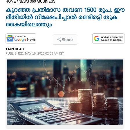
HOME /
NEWS 360 /
BUSINESS
CINEMA
കുറഞ്ഞ പ്രതിമാസ തവണ 1500 രൂപ,​ ഈ
രീതിയിൽ നിക്ഷേപിച്ചാൽ രണ്ടിരട്ടി തുക
OPINION
കൈയിലെത്തും
PHOTOS
Share
1 MIN READ
PUBLISHED: MAY 18, 2026 02:03 AM IST
LIFESTYLE
SPIRITUAL
INFO+
ART
ASTRO