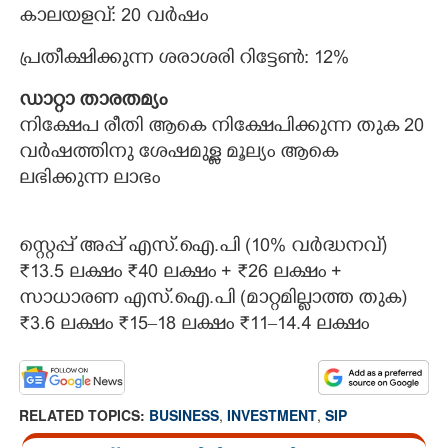
കാലയളവ്: 20 വർഷം
പ്രതീക്ഷിക്കുന്ന ശരാശരി റിട്ടേൺ: 12%
ഡാറ്റാ താരതമ്യം
നിക്ഷേപ രീതി ആകെ നിക്ഷേപിക്കുന്ന തുക 20
വർഷത്തിനു ശേഷമുള്ള മൂല്യം ആകെ
ലഭിക്കുന്ന ലാഭം
സ്റ്റെപ്പ് അപ്പ് എസ്.ഐ.പി (10% വർദ്ധനവ്)
₹13.5 ലക്ഷം ₹40 ലക്ഷം + ₹26 ലക്ഷം +
സാധാരണ എസ്.ഐ.പി (മാറ്റമില്ലാത്ത തുക)
₹3.6 ലക്ഷം ₹15–18 ലക്ഷം ₹11–14.4 ലക്ഷം
RELATED TOPICS:
BUSINESS
,
INVESTMENT
,
SIP