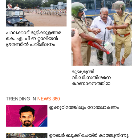
പാലക്കാട് മുട്ടിക്കുളങ്ങര
കെ. എ. പി ബറ്റാലിയൻ
ഗ്രൗണ്ടിൽ പരിശീലനം
മുഖ്യമന്ത്രി
വി.ഡി.സതീശനെ
കാണാനെത്തിയ
മോഹനൻ നായർ
TRENDING IN
NEWS 360
ഇക്കുറിയെങ്കിലും റോയലാകണം
ഊബർ ബുക്ക് ചെയ്‌ത് കാത്തുനിന്നു,​