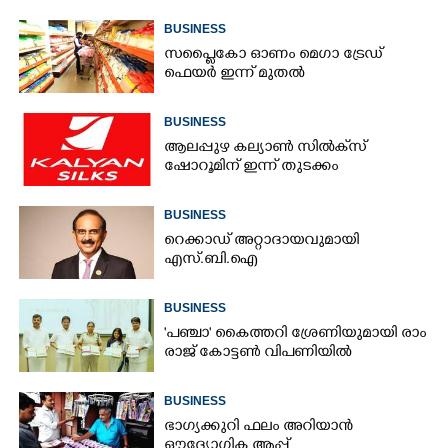
BUSINESS
സപ്ലൈകോ ഓണം മെഗാ ട്രേഡ്
ഫെയർ ഇന്ന് മുതൽ
BUSINESS
ആലപ്പുഴ കല്യാൺ സിൽക്‌സ്
ഷോറൂമിന് ഇന്ന് തുടക്കം
BUSINESS
റെക്കാഡ് അറ്റാദായവുമായി
എസ്.ബി.ഐ
BUSINESS
'​പ​ഞ്ചാ​'​ ​കൈ​ത്ത​റി​ ​ശ്രേ​ണി​യു​മാ​യി​ ​രാം​
രാ​ജ് ​കോ​ട്ടൺ വിപണിയിൽ
BUSINESS
ഭാഗ്യക്കുറി ഫലം അറിയാൻ
ഔദ്യോഗിക ആപ്പ്