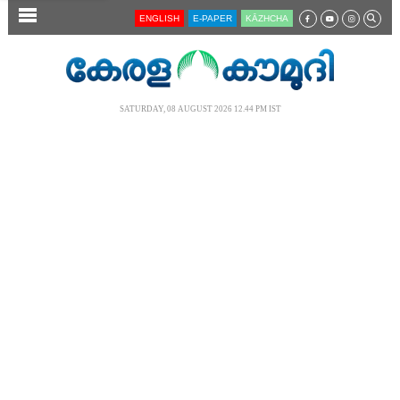
SECTIONS
ENGLISH
E-PAPER
KĀZHCHA
HOME
LATEST
SATURDAY, 08 AUGUST 2026 12.44 PM IST
AUDIO
NOTIFIED NEWS
POLL
KERALA
LOCAL
NEWS 360
CASE DIARY