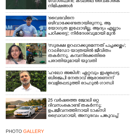
ഡോൾഫിൻ; കടലിലെ വൈകാരിക
നിമിഷങ്ങൾ
'വൈഭവിനെ
ഒഴിവാക്കേണ്ടതായിരുന്നു,​ ആ
യോഗ്യത ഇപ്പോഴില്ല, ആദ്യം എല്ലാം
പഠിക്കട്ടെ'; നിർദേശവുമായി മുൻ
ക്രിക്കറ്റ് താരം
'സുരക്ഷ ഉറപ്പാക്കുമെന്നത് പച്ചക്കള്ളം';
റാപ്പിഡോ യാത്രയിൽ ജീവിതം
തകർന്നു, കമ്പനിക്കെതിരെ
പരാതിയുമായി യുവതി
'ഹലോ അങ്കിൾ': ഏറ്റവും ഇഷ്ടപ്പെട്ട
ബിജെപി നേതാവ് ആരാണെന്ന്
വെളിപ്പെടുത്തി രാഹുൽ ഗാന്ധി
25 വർഷത്തെ ജോലി ഒറ്റ
ദിവസംകൊണ്ട് തകർന്നു;
ഉപജീവനത്തിനായി ടാക്‌സി
ഡ്രൈവറായി,​ അനുഭവം പങ്കുവച്ച്
യുവതി
PHOTO
GALLERY