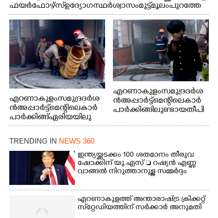
ഫയർഫോഴ്സ് ഉദ്യോഗസ്ഥർ ശ്വാസം മുട്ട് മൂലം പുറത്തേ
ക്കിറങ്ങി മുഖം കഴുകുന്നു
എറണാകുളം സമുദ്ര ദർശ
എറണാകുളം സമുദ്ര ദർശ
ൻ അപ്പാർട്ട്മെന്റിലെ കാർ
ൻ അപ്പാർട്ട്മെന്റിലെ കാർ
പാർക്കിങ്ങിലുണ്ടായ തീപി
പാർക്കിങ്ങ് ഏരിയയിലു
ടിത്തം മൂലമുണ്ടായ പുക
ണ്ടായ തീപിടിത്തം അണ
കാരണം സമീപത്ത് കൂടി
യ്ക്കാൻ ശ്രമിക്കുന്ന ഫയർ
മൂക്ക് പൊത്തി പോകുന്ന
TRENDING IN
NEWS 360
ഫോഴ്സ് ഉദ്യോഗസ്ഥർ
കുട്ടി
ഇന്ത്യയ്ക്കടക്കം 100 ശതമാനം തീരുവ
ഷോക്കിന് യു.എസ്  റഷ്യൻ എണ്ണ
വാങ്ങൽ നിറുത്താനുള്ള സമ്മർദ്ദം
എറണാകുളത്ത് അന്താരാഷ്ട്ര ക്രിക്കറ്റ്
സ്‌റ്റേഡിയത്തിന് സർക്കാർ അനുമതി