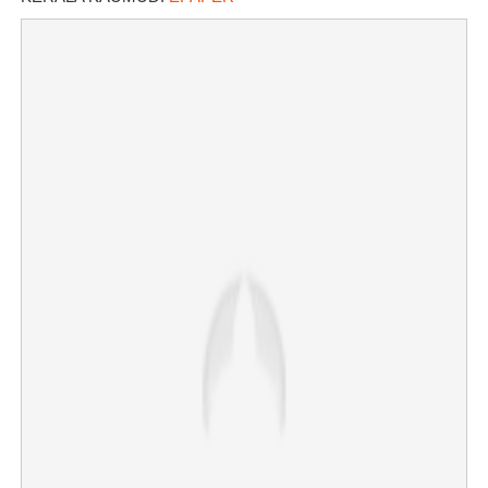
×
Share this link
Copy Link