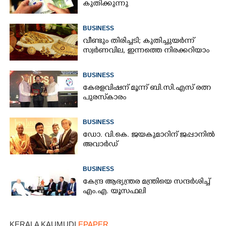
കുതിക്കുന്നു
BUSINESS
വീണ്ടും തിരിച്ചടി; കുതിച്ചുയർന്ന്
സ്വർണവില, ഇന്നത്തെ നിരക്കറിയാം
BUSINESS
കേരളവിഷന് മൂന്ന് ബി.സി.എസ് രത്ന
പുരസ്‌കാരം
BUSINESS
ഡോ. വി.കെ. ജയകുമാറിന് ജപ്പാനിൽ
അവാർഡ്
BUSINESS
കേന്ദ്ര ആഭ്യന്ത്രര മന്ത്രിയെ സന്ദർശിച്ച്
എം.എ. യൂസഫലി
KERALA KAUMUDI
EPAPER