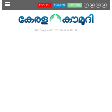
SECTIONS
ENGLISH
E-PAPER
KĀZHCHA
HOME
LATEST
SUNDAY, 09 AUGUST 2026 10.10 PM IST
AUDIO
NOTIFIED NEWS
POLL
KERALA
LOCAL
NEWS 360
CASE DIARY