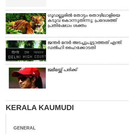
ഗൂഡല്ലൂരിൽ തോട്ടം തൊഴിലാളിയെ
കടുവ കൊന്നുതിന്നു; പ്രദേശത്ത്
പ്രതിഷേധം ശക്തം
ജന്ത‌‌ർ മന്ദർ അടച്ചുപൂട്ടാത്തത് എന്ത്:
ഡൽഹി ഹൈക്കോടതി
ജമീമയ്ക്ക് പരിക്ക്
KERALA KAUMUDI
GENERAL