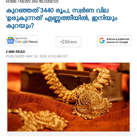
HOME /
NEWS 360 /
BUSINESS
CINEMA
കുറഞ്ഞത് 3440 രൂപ, സ്വര്‍ണ വില
'ഉരുകുന്നത്' എണ്ണത്തീയില്‍, ഇനിയും
OPINION
കുറയും?
PHOTOS
Share
2 MIN READ
PUBLISHED: MAY 16, 2026 12:01 AM IST
LIFESTYLE
SPIRITUAL
INFO+
ART
ASTRO