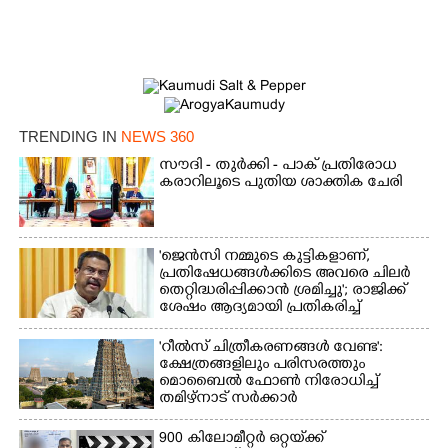
TRENDING IN
NEWS 360
സൗദി - തുർക്കി - പാക് പ്രതിരോധ
കരാറിലൂടെ പുതിയ ശാക്തിക ചേരി
'ജെൻസി നമ്മുടെ കുട്ടികളാണ്,
പ്രതിഷേധങ്ങൾക്കിടെ അവരെ ചിലർ
തെറ്റിദ്ധരിപ്പിക്കാൻ ശ്രമിച്ചു'; രാജിക്ക്
ശേഷം ആദ്യമായി പ്രതികരിച്ച്
ധർമ്മേന്ദ്ര പ്രധാൻ
'റീൽസ് ചിത്രീകരണങ്ങൾ വേണ്ട':
ക്ഷേത്രങ്ങളിലും പരിസരത്തും
മൊബൈൽ ഫോൺ നിരോധിച്ച്
തമിഴ്നാട് സർക്കാർ
900 കിലോമീറ്റർ ഒറ്റയ്‌ക്ക്