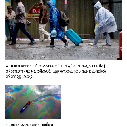
ചാറ്റൽ മഴയിൽ മഴക്കോട്ട് ധരിച്ച് ലഗേജും വലിച്ച്
നീങ്ങുന്ന യുവതികൾ. എറണാകുളം മേനകയിൽ
നിന്നുള്ള കാഴ്ച
മലങ്കര ജലാശയത്തിൽ