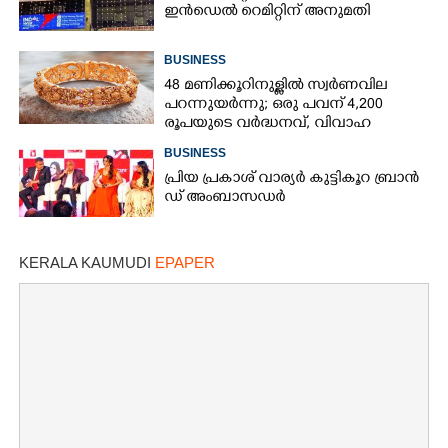
ഇൻഡെൽ റെമിറ്റിന് അനുമതി
BUSINESS
48 മണിക്കൂറിനുള്ളിൽ സ്വർണവില
പറന്നുയർന്നു; ഒരു പവന് 4,200
രൂപയുടെ വർദ്ധനവ്, വിവാഹ
സീസണിൽ കനത്ത തിരിച്ചടി
BUSINESS
പ്രി​യ​ ​പ്ര​കാ​ശ് ​വാ​ര്യർ കു​ട്ടി​കൂ​റ​ ​ ബ്രാ​ൻ​
ഡ് ​അം​ബാ​സ​ഡ​ർ
KERALA KAUMUDI
EPAPER