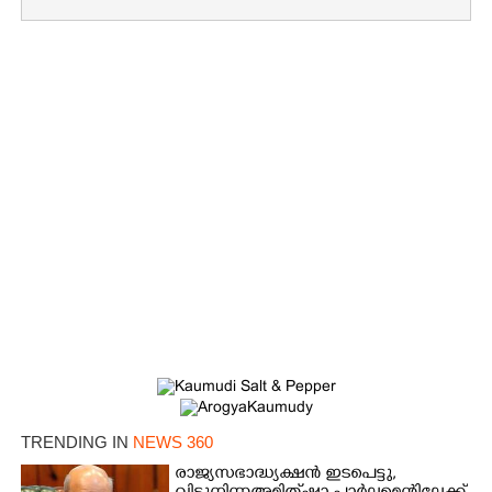
×
Share this link
TRENDING IN
NEWS 360
രാജ്യസഭാദ്ധ്യക്ഷൻ ഇടപെട്ടു,