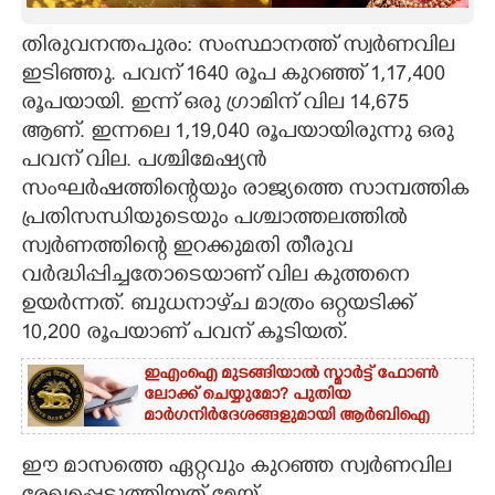
CARTOONS
തിരുവനന്തപുരം: സംസ്ഥാനത്ത് സ്വർണവില
ഇടിഞ്ഞു. പവന് 1640 രൂപ കുറഞ്ഞ് 1,17,400
രൂപയായി. ഇന്ന് ഒരു ഗ്രാമിന് വില 14,675
LITERATURE
ആണ്. ഇന്നലെ 1,19,040 രൂപയായിരുന്നു ഒരു
പവന് വില. പശ്ചിമേഷ്യൻ
ZOOM
സംഘർഷത്തിന്റെയും രാജ്യത്തെ സാമ്പത്തിക
പ്രതിസന്ധിയുടെയും പശ്ചാത്തലത്തിൽ
CONTACT US
സ്വർണത്തിന്റെ ഇറക്കുമതി തീരുവ
വർദ്ധിപ്പിച്ചതോടെയാണ് വില കുത്തനെ
ഉയർന്നത്. ബുധനാഴ്‌ച മാത്രം ഒറ്റയടിക്ക്
10,200 രൂപയാണ് പവന് കൂടിയത്.
ഇഎംഐ മുടങ്ങിയാൽ സ്മാർട്ട് ഫോൺ
ലോക്ക് ചെയ്യുമോ? പുതിയ
മാർഗനിർദേശങ്ങളുമായി ആർബിഐ
ഈ മാസത്തെ ഏറ്റവും കുറഞ്ഞ സ്വർണവില