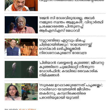
വിട്ടുനിന്ന അമിത് ഷാ പാർലമെന്റിലേക്ക്
'ജെൻ സി ദേശവിരുദ്ധരല്ല, അവർ
Copy Link
നമ്മുടെ സ്വന്തം ആളുകൾ', വിദ്യാർത്ഥി
പ്രക്ഷോഭത്തെ പിന്തുണച്ച്
ആർഎസ്‌എസ് മേധാവി
'നൂറ്റാണ്ടിലെ ഏറ്റവും മികച്ച
ചിത്രമായിരിക്കും': 'രാമായണ'യ്ക്ക്
ഓസ്കാ‌ർ ലഭിച്ചില്ലെങ്കിൽ
നിരാശനാകുമെന്ന് ദേവേന്ദ്ര
ഫഡ്നാവിസ്
'പിരിയാൻ വയ്യെന്റെ കുഞ്ഞേ'; ജീവനറ്റ
കുഞ്ഞിനെ ചുമലിലേറ്റി നീന്തുന്ന
ഡോൾഫിൻ; കടലിലെ വൈകാരിക
നിമിഷങ്ങൾ
'സുരക്ഷ ഉറപ്പാക്കുമെന്നത് പച്ചക്കള്ളം';
റാപ്പിഡോ യാത്രയിൽ ജീവിതം
തകർന്നു, കമ്പനിക്കെതിരെ
പരാതിയുമായി യുവതി