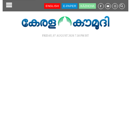
SECTIONS
ENGLISH
E-PAPER
KĀZHCHA
HOME
LATEST
FRIDAY, 07 AUGUST 2026 7.58 PM IST
AUDIO
NOTIFIED NEWS
POLL
KERALA
LOCAL
NEWS 360
CASE DIARY