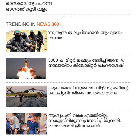
രാസമാലിന്യം പരന്ന
ഭാഗത്ത് കൂടി വള്ളം
തുഴഞ്ഞു പോകുന്ന
പ്രദേശവാസികൾ
TRENDING IN
NEWS 360
'സ്വതന്ത്ര ബലൂചിസ്ഥാൻ' ആഹ്വാനം
ശക്തം
3000 കി.മീറ്റർ ലക്ഷ്യം ഭേദിച്ച് അഗ്നി 4,
നാലായിരം കിലോമീറ്റർ പ്രഹരശേഷി
ആകാശത്ത് സുരക്ഷാ വീഴ്‌ച: ട്രംപിന്റെ
കോ‌പ്‌റ്ററിനരികെ യാത്രാവിമാനം
ആശുപത്രി വരെ എത്തിയില്ല:
സ്കൂട്ടറിലിരുന്ന് പ്രസവിച്ച് യുവതി,
രക്ഷകരായി ജീവനക്കാർ