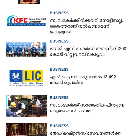
BUSINESS
സംരംഭകർക്ക് റിക്കവറി നോട്ടീസല്ല,
കൈത്താങ്ങ് നൽകണമെന്ന്
മുഖ്യമന്ത്രി
BUSINESS
യു.​ജി.​എ​സ് ​ഗോ​ൾ​ഡ് ​ലോണിന് 1200​ ​
കോ​ടി​ ​വി​റ്റു​വ​ര​വ് ​ല​ക്ഷ്യ​ം
BUSINESS
എൽ.ഐ.സി അറ്റാദായം 13,492
കോടി രൂപയിൽ
BUSINESS
സംരംഭകർക്ക് സാങ്കേതിക പിന്തുണ
ലഭ്യമാക്കാൻ പദ്ധതി
BUSINESS
ട്രേഡ് റെമിറ്റൻസ് സേവനങ്ങൾക്ക്