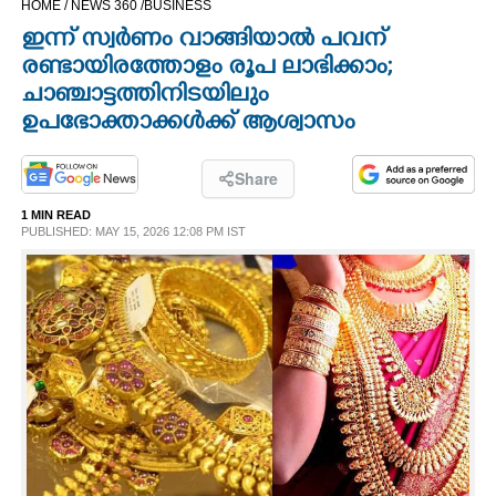
HOME /
NEWS 360 /
BUSINESS
CINEMA
ഇന്ന് സ്വർണം വാങ്ങിയാൽ പവന്
രണ്ടായിരത്തോളം രൂപ ലാഭിക്കാം;
OPINION
ചാഞ്ചാട്ടത്തിനിടയിലും
ഉപഭോക്താക്കൾക്ക് ആശ്വാസം
PHOTOS
Share
LIFESTYLE
1 MIN READ
PUBLISHED: MAY 15, 2026 12:08 PM IST
SPIRITUAL
INFO+
ART
ASTRO