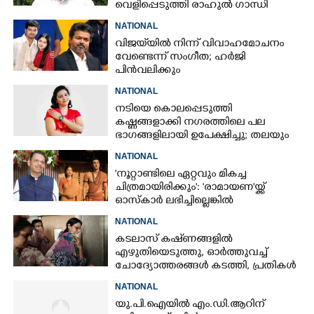
വെളിപ്പെടുത്തി രാഹുൽ ഗാന്ധി
NATIONAL
വിജയ്‌യിൽ നിന്ന് വിവാഹമോചനം
വേണ്ടെന്ന് സംഗീത; ഹർജി
പിൻവലിക്കും
NATIONAL
നടിയെ കൊലപ്പെടുത്തി
കഷ്ണങ്ങളാക്കി നഗരത്തിലെ പല
ഭാഗങ്ങളിലായി ഉപേക്ഷിച്ചു; തലയും
കയ്യും കണ്ടെത്താനാകാതെ പൊലീസ്
NATIONAL
'നൂറ്റാണ്ടിലെ ഏറ്റവും മികച്ച
ചിത്രമായിരിക്കും': 'രാമായണ'യ്ക്ക്
ഓസ്കാ‌ർ ലഭിച്ചില്ലെങ്കിൽ
നിരാശനാകുമെന്ന് ദേവേന്ദ്ര
NATIONAL
ഫഡ്നാവിസ്
കടലാസ് കഷ്‌ണങ്ങളിൽ
എഴുതിയെടുത്തു, ഓർത്തുവച്ച്
ചോദ്യോത്തരങ്ങൾ കടത്തി, പ്രതികൾ
നീറ്റ് ചോദ്യപേപ്പർ കടത്തിയതിങ്ങനെ
NATIONAL
യു.പി.ഐയിൽ എം.ഡി.ആറിന്