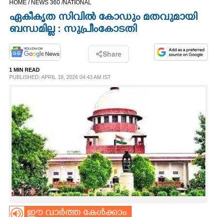
HOME /
NEWS 360 /
NATIONAL
CINEMA
ഏകീകൃത സിവിൽ കോഡും മതവുമായി
ബന്ധമില്ല : സുപ്രീംകോടതി
OPINION
Share
PHOTOS
1 MIN READ
PUBLISHED: APRIL 18, 2026 04:43 AM IST
LIFESTYLE
SPIRITUAL
INFO+
ART
ASTRO
ഈ വാർത്ത കേൾക്കാം