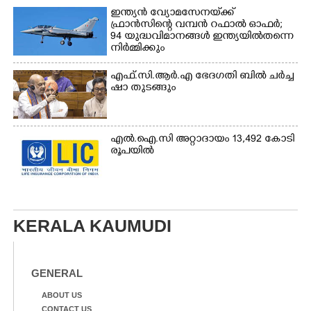
ഇന്ത്യൻ വ്യോമസേനയ്‌ക്ക്
ഫ്രാൻസിന്റെ വമ്പൻ റഫാൽ ഓഫർ;
94 യുദ്ധവിമാനങ്ങൾ ഇന്ത്യയിൽതന്നെ
നിർ‌മ്മിക്കും
എ​ഫ്.​സി.​ആ​ർ.​എ​ ​ഭേ​ദ​ഗ​തി​ ​ബിൽ ച​ർ​ച്ച​
​ഷാ​ ​തുടങ്ങും
എൽ.ഐ.സി അറ്റാദായം 13,492 കോടി
രൂപയിൽ
KERALA KAUMUDI
GENERAL
ABOUT US
CONTACT US