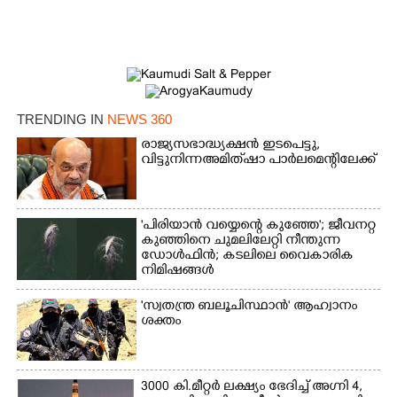
TRENDING IN
NEWS 360
രാജ്യസഭാദ്ധ്യക്ഷൻ ഇടപെട്ടു,
വിട്ടുനിന്ന അമിത് ഷാ പാർലമെന്റിലേക്ക്
×
'പിരിയാൻ വയ്യെന്റെ കുഞ്ഞേ'; ജീവനറ്റ
Share this link
കുഞ്ഞിനെ ചുമലിലേറ്റി നീന്തുന്ന
ഡോൾഫിൻ; കടലിലെ വൈകാരിക
നിമിഷങ്ങൾ
'സ്വതന്ത്ര ബലൂചിസ്ഥാൻ' ആഹ്വാനം
ശക്തം
Copy Link
3000 കി.മീറ്റർ ലക്ഷ്യം ഭേദിച്ച് അഗ്നി 4,