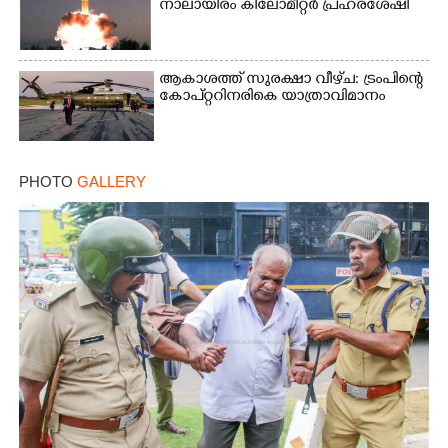
നാലായിരം കിലോമീറ്റർ പ്രഹരശേഷി
ആകാശത്ത് സുരക്ഷാ വീഴ്‌ച: ട്രംപിന്റെ
കോ‌പ്‌റ്ററിനരികെ യാത്രാവിമാനം
PHOTO
GALLERY