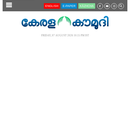
SECTIONS
ENGLISH
E-PAPER
KĀZHCHA
HOME
LATEST
FRIDAY, 07 AUGUST 2026 10.15 PM IST
AUDIO
NOTIFIED NEWS
POLL
KERALA
LOCAL
NEWS 360
CASE DIARY