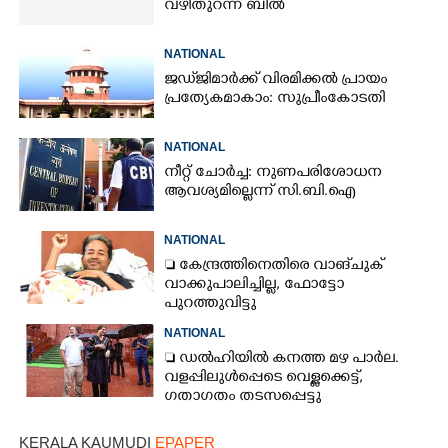
വഴിതുറന്ന് ബിൽ
NATIONAL
ജഡ്‌ജിമാർക്ക് വിരമിക്കൽ പ്രായം
പ്രത്യേകമാകാം: സുപ്രീംകോടതി
NATIONAL
നീറ്റ് ചോർച്ച: നുണപരിശോധന
ആവശ്യമില്ലെന്ന് സി.ബി.ഐ
NATIONAL
 കേന്ദ്രത്തിനെതിരെ വാങ്‌ചുക്
വാക്കുപാലിച്ചില്ല, ഫോട്ടോ
പുറത്തുവിട്ടു
NATIONAL
 ഡൽഹിയിൽ കനത്ത മഴ പാർല.
വളപ്പിലുൾപ്പെടെ വെള്ളക്കെട്ട്,
ഗതാഗതം തടസപ്പെട്ടു
KERALA KAUMUDI
EPAPER