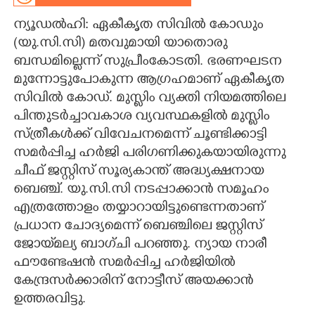
ന്യൂഡൽഹി: ഏകീകൃത സിവിൽ കോഡും
CARTOONS
(യു.സി.സി) മതവുമായി യാതൊരു
ബന്ധമില്ലെന്ന് സുപ്രീംകോടതി. ഭരണഘടന
LITERATURE
മുന്നോട്ടുപോകുന്ന ആഗ്രഹമാണ് ഏകീകൃത
സിവിൽ കോഡ്. മുസ്ലിം വ്യക്തി നിയമത്തിലെ
ZOOM
പിന്തുടർച്ചാവകാശ വ്യവസ്ഥകളിൽ മുസ്ലിം
സ്ത്രീകൾക്ക് വിവേചനമെന്ന് ചൂണ്ടിക്കാട്ടി
CONTACT US
സമർപ്പിച്ച ഹ‌ർജി പരിഗണിക്കുകയായിരുന്നു
ചീഫ് ജസ്റ്റിസ് സൂര്യകാന്ത് അദ്ധ്യക്ഷനായ
ബെഞ്ച്. യു.സി.സി നടപ്പാക്കാൻ സമൂഹം
എത്രത്തോളം തയ്യാറായിട്ടുണ്ടെന്നതാണ്
പ്രധാന ചോദ്യമെന്ന് ബെഞ്ചിലെ ജസ്റ്റിസ്
ജോയ്‌മല്യ ബാഗ്ചി പറഞ്ഞു. ന്യായ നാരീ
ഫൗണ്ടേഷൻ സമ‌ർപ്പിച്ച ഹർജിയിൽ
കേന്ദ്രസർക്കാരിന് നോട്ടീസ് അയക്കാൻ
ഉത്തരവിട്ടു.