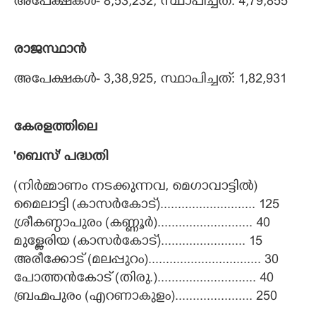
അപേക്ഷകൾ- 8,53,232, സ്ഥാപിച്ചത്: 4,79,855
രാജസ്ഥാൻ
അപേക്ഷകൾ- 3,38,925, സ്ഥാപിച്ചത്: 1,82,931
കേരളത്തിലെ
'ബെസ്' പദ്ധതി
(നിർമ്മാണം നടക്കുന്നവ, മെഗാവാട്ടിൽ)
×
Share this link
മൈലാട്ടി (കാസർകോട്)........................... 125
ശ്രീകണ്ഠാപുരം (കണ്ണൂർ)........................... 40
മുള്ളേരിയ (കാസർകോട്)........................ 15
അരീക്കോട് (മലപ്പുറം)................................ 30
പോത്തൻകോട് (തിരു.)............................ 40
Copy Link
ബ്രഹ്മപുരം (എറണാകുളം)...................... 250