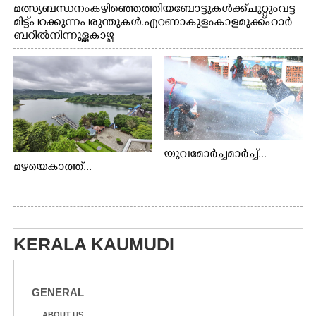
മത്സ്യബന്ധനം കഴിഞ്ഞെത്തിയ ബോട്ടുകൾക്ക് ചുറ്റും വട്ട
മിട്ട് പറക്കുന്ന പരുന്തുകൾ. എറണാകുളം കാളമുക്ക് ഹാർ
ബറിൽ നിന്നുള്ള കാഴ്ച
യുവമോർച്ചമാർച്ച്...
മഴയെകാത്ത്...
KERALA KAUMUDI
GENERAL
ABOUT US