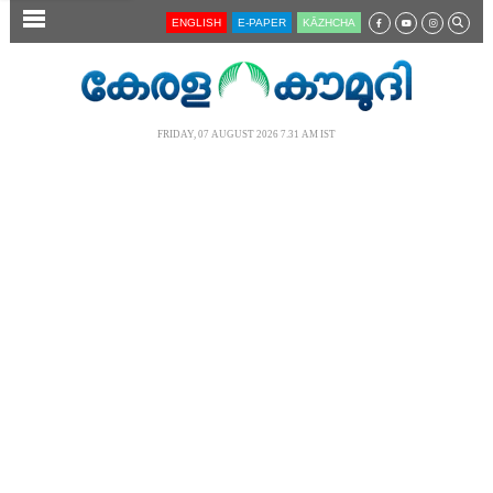
SECTIONS
ENGLISH
E-PAPER
KĀZHCHA
HOME
LATEST
FRIDAY, 07 AUGUST 2026 7.31 AM IST
AUDIO
NOTIFIED NEWS
POLL
KERALA
LOCAL
NEWS 360
CASE DIARY