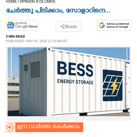
HOME /
OPINION /
COLUMNS
CINEMA
ചേർത്തു പിടിക്കാം, സോളാറിനെ...
OPINION
Share
3 MIN READ
PHOTOS
PUBLISHED: MAY 04, 2026 12:13 AM IST
LIFESTYLE
SPIRITUAL
INFO+
ART
ഈ വാർത്ത കേൾക്കാം
ASTRO