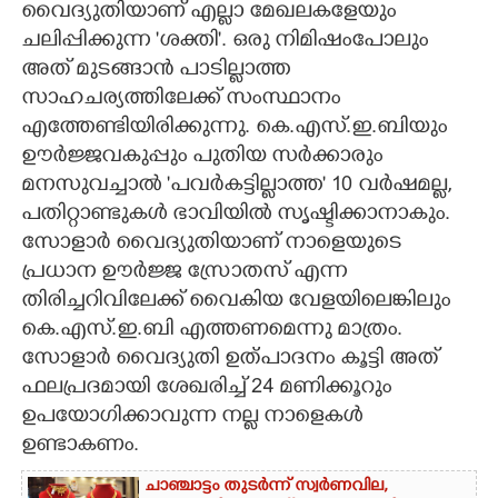
വൈദ്യുതിയാണ് എല്ലാ മേഖലകളേയും
ചലിപ്പിക്കുന്ന 'ശക്തി'. ഒരു നിമിഷംപോലും
CARTOONS
അത് മുടങ്ങാൻ പാടില്ലാത്ത
സാഹചര്യത്തിലേക്ക് സംസ്ഥാനം
LITERATURE
എത്തേണ്ടിയിരിക്കുന്നു. കെ.എസ്.ഇ.ബിയും
ഊർജ്ജവകുപ്പും പുതിയ സർക്കാരും
ZOOM
മനസുവച്ചാൽ 'പവർകട്ടില്ലാത്ത' 10 വർഷമല്ല,
പതിറ്റാണ്ടുകൾ ഭാവിയിൽ സൃഷ്ടിക്കാനാകും.
CONTACT US
സോളാർ വൈദ്യുതിയാണ് നാളെയുടെ
പ്രധാന ഊർജ്ജ സ്രോതസ് എന്ന
തിരിച്ചറിവിലേക്ക് വൈകിയ വേളയിലെങ്കിലും
കെ.എസ്.ഇ.ബി എത്തണമെന്നു മാത്രം.
സോളാർ വൈദ്യുതി ഉത്പാദനം കൂട്ടി അത്
ഫലപ്രദമായി ശേഖരിച്ച് 24 മണിക്കൂറും
ഉപയോഗിക്കാവുന്ന നല്ല നാളെകൾ
ഉണ്ടാകണം.
ചാഞ്ചാട്ടം തുടർന്ന് സ്വർണവില,