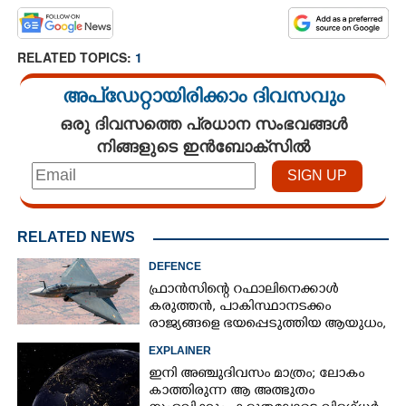
RELATED TOPICS:
1
അപ്ഡേറ്റായിരിക്കാം ദിവസവും
ഒരു ദിവസത്തെ പ്രധാന സംഭവങ്ങൾ
നിങ്ങളുടെ ഇൻബോക്സിൽ
RELATED NEWS
DEFENCE
ഫ്രാൻസിന്റെ റഫാലിനെക്കാൾ
കരുത്തൻ,​ പാകിസ്ഥാനടക്കം
രാജ്യങ്ങളെ ഭയപ്പെടുത്തിയ ആയുധം,​
ഇന്ത്യ നിർമ്മിച്ച എണ്ണം 100ലേക്ക്
EXPLAINER
ഇനി അഞ്ചുദിവസം മാത്രം; ലോകം
കാത്തിരുന്ന ആ അത്ഭുതം