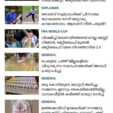
സംഭവിക്കും, കരുതലോടെ വിദഗ്ധർ
EXPLAINER
വൈഭവ് സൂര്യവംശിക്ക് പിന്നാലെ
ലോകശ്രദ്ധ നേടി മറ്റൊരു
കൗമാരതാരം; ആരാണ് നീൽ പട്ടേൽ?
FIFA-WORLD-CUP
വിഷമിച്ച് തലതാഴ്‌ത്തേണ്ടവനല്ല മെസ്സി
നിങ്ങള്‍; മെറ്റ്‌ലൈഫ് മുതല്‍
മെറ്റ്‌ലൈഫ് വരെ നിറഞ്ഞാടിയ 2.0
GENERAL
പെരുമഴ: പത്ത് ജില്ലകളിലെ
വിദ്യാഭ്യാസ സ്ഥാപനങ്ങൾക്ക് അവധി
പ്രഖ്യാപിച്ചു.
GENERAL
ഒരു കോടിയുടെ ലോട്ടറി അടിച്ചു;
സമ്മാനം ഇന്നും കൈയിലെത്തിയില്ല,
വാടകവീട്ടിൽ കഴിഞ്ഞ് ഓട്ടോ ഓടിച്ച്
73കാരൻ
GENERAL
മഞ്ഞക്കാർഡ് ഉടമകൾക്ക് സൗജന്യ