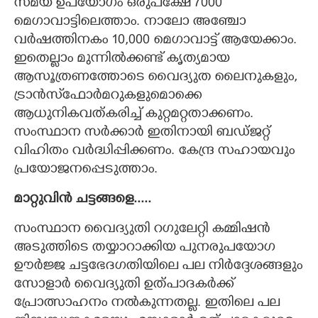
സമയ ഉപയോഗം ഒരുപക്ഷേ 7000
മെഗാവാട്ടിലെത്താം. നാലോ അഞ്ചോ
വർഷത്തിനകം 10,000 മെഗാവാട്ട് ആയേക്കാം.
ഇതെല്ലാം മുന്നിൽക്കണ്ട് കൃത്യമായ
ആസൂത്രണത്തോടെ വൈദ്യുത ലൈനുകളും,
ട്രാൻസ്‌ഫോർമറുകളുമൊക്കെ
ആധുനികവത്കരിച്ച് കുറ്റമറ്റതാക്കണം.
സംസ്ഥാന സർക്കാർ ഇതിനായി ബഡ്ജറ്റ്
വിഹിതം വർദ്ധിപ്പിക്കണം. കേന്ദ്ര സഹായവും
പ്രയോജനപ്പെടുത്താം.
മാറ്റുവിൻ ചട്ടങ്ങളെ.....
സംസ്ഥാന വൈദ്യുതി റഗുലേറ്റി കമ്മിഷൻ
അടുത്തിടെ തയ്യാറാക്കിയ പുനരുപയോഗ
ഊർജ്ജ ചട്ടഭേദഗതിയിലെ പല നിർദ്ദേശങ്ങളും
സോളാർ വൈദ്യുതി ഉത്പാദകർക്ക്
പ്രോത്സാഹനം നൽകുന്നതല്ല. ഇതിലെ പല