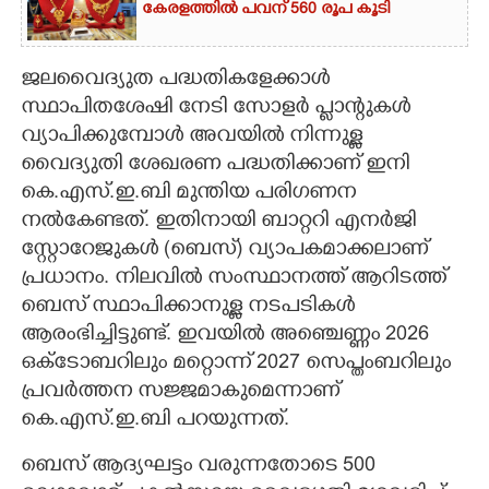
കേരളത്തിൽ പവന് 560 രൂപ കൂടി
ജലവൈദ്യുത പദ്ധതികളേക്കാൾ
സ്ഥാപിതശേഷി നേടി സോളർ പ്ലാന്റുകൾ
വ്യാപിക്കുമ്പോൾ അവയിൽ നിന്നുള്ള
വൈദ്യുതി ശേഖരണ പദ്ധതിക്കാണ് ഇനി
കെ.എസ്.ഇ.ബി മുന്തിയ പരിഗണന
നൽകേണ്ടത്. ഇതിനായി ബാറ്ററി എനർജി
സ്റ്റോറേജുകൾ (ബെസ്) വ്യാപകമാക്കലാണ്
പ്രധാനം. നിലവിൽ സംസ്ഥാനത്ത് ആറിടത്ത്
ബെസ് സ്ഥാപിക്കാനുള്ള നടപടികൾ
ആരംഭിച്ചിട്ടുണ്ട്. ഇവയിൽ അഞ്ചെണ്ണം 2026
ഒക്ടോബറിലും മറ്റൊന്ന് 2027 സെപ്തംബറിലും
പ്രവർത്തന സജ്ജമാകുമെന്നാണ്
കെ.എസ്.ഇ.ബി പറയുന്നത്.
ബെസ് ആദ്യഘട്ടം വരുന്നതോടെ 500