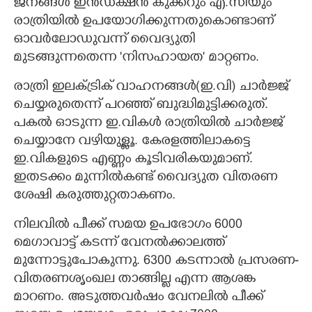
ജനങ്ങൾ ഇൻഡക്ഷൻ കുക്കറും എ.സിയും
രാത്രിയിൽ ഉപയോഗിക്കുന്നതുകൊണ്ടാണ്
ഓവർലോഡുവന്ന് വൈദ്യുതി
മുടങ്ങുന്നതെന്ന 'നിസഹായത' മാറ്റണം.
രാത്രി ഇലക്ട്രിക് വാഹനങ്ങൾ(ഇ.വി) ചാർജ്ജ്
ചെയ്യരുതെന്ന് പറഞ്ഞ് ബുദ്ധിമുട്ടിക്കരുത്.
പകൽ ഓടുന്ന ഇ.വികൾ രാത്രിയിൽ ചാർജ്ജ്
ചെയ്യാനേ വഴിയുള്ളൂ. കേരളത്തിലാകട്ടെ
ഇ.വികളുടെ എണ്ണം കൂടിവരികയുമാണ്.
ഇതടക്കം മുന്നിൽകണ്ട് വൈദ്യുത വിതരണ
ശേഷി കരുത്തുറ്റതാകണം.
നിലവിൽ പീക്ക് സമയ ഉപഭോഗം 6000
മെഗാവാട്ട് കടന്ന് വേനൽക്കാലത്ത്
മുന്നോട്ടുപോകുന്നു. 6300 കടന്നാൽ പ്രസരണ-
വിതരണശൃംഖല താങ്ങില്ല എന്ന ആശങ്ക
മാറണം. അടുത്തവർഷം വേനലിൽ പീക്ക്