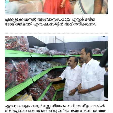
എജ്യുക്കേഷനൽ അംബാസഡറായ എസ്തർ മരിയ
ടോമിയെ മന്ത്രി എൻ.ഷംസുദ്ദീൻ അഭിനന്ദിക്കുന്നു.
എറണാകുളം കലൂർ സ്റ്റേഡിയം ഹെലിപാഡ് ഗ്രൗണ്ടിൽ
സപ്ളൈകോ ഓണം മെഗാ ട്രേഡ് ഫെയർ സംസ്ഥാനതല