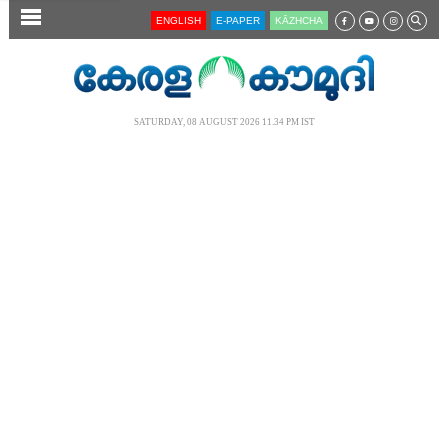
SECTIONS
ENGLISH
E-PAPER
KĀZHCHA
HOME
LATEST
SATURDAY, 08 AUGUST 2026 11.34 PM IST
AUDIO
NOTIFIED NEWS
POLL
KERALA
LOCAL
NEWS 360
CASE DIARY