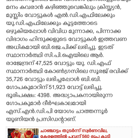
മനം കവരാൻ കഴിഞ്ഞുവെങ്കിലും ക്രിസ്ത്യൻ,
മുസ്ലിം വോട്ടുകൾ എൽ.ഡി.എഫിലേക്കും
യു.ഡി.എഫിലേക്കും കൂട്ടത്തോടെ
ഒഴുകിയപ്പോൾ വിവിധ മുന്നാക്ക, പിന്നാക്ക
വിഭാഗം ഹിന്ദുക്കളുടെ വോട്ടുകൾ ഇത്തവണ
അധികമായി ബി.ജെ.പിക്ക് ലഭിച്ചു. ഇടത്
സ്ഥാനാർത്ഥി സി.പി.ഐയിലെ ആർ.
രാജേന്ദ്രന് 47,525 വോട്ടും യു. ഡി.എഫ്
സ്ഥാനാർത്ഥി കോൺഗ്രസിലെ സൂരജ് രവിക്ക്
35,726 വോട്ടും ലഭിച്ചപ്പോൾ ബി.ബി.
ഗോപകുമാറിന് 51,923 വോട്ട് ലഭിച്ചു.
ഭൂരിപക്ഷം: 4398. അദ്ധ്യാപകനായിരുന്ന
ഗോപകുമാർ ദീർഘകാലമായി
എസ്.എൻ.ഡി.പി യോഗം ചാത്തന്നൂർ
യൂണിയൻ പ്രസിഡന്റാണ്.
ചാഞ്ചാട്ടം തുടർന്ന് സ്വർണവില,
കേരളത്തിൽ പവന് 560 രൂപ കൂടി