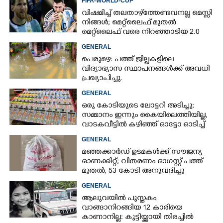
FIFA-WORLD-CUP
വിഷമിച്ച് തലതാഴ്‌ത്തേണ്ടവനല്ല മെസ്സി
നിങ്ങള്‍; മെറ്റ്‌ലൈഫ് മുതല്‍
മെറ്റ്‌ലൈഫ് വരെ നിറഞ്ഞാടിയ 2.0
GENERAL
പെരുമഴ: പത്ത് ജില്ലകളിലെ
വിദ്യാഭ്യാസ സ്ഥാപനങ്ങൾക്ക് അവധി
പ്രഖ്യാപിച്ചു.
GENERAL
ഒരു കോടിയുടെ ലോട്ടറി അടിച്ചു;
സമ്മാനം ഇന്നും കൈയിലെത്തിയില്ല,
വാടകവീട്ടിൽ കഴിഞ്ഞ് ഓട്ടോ ഓടിച്ച്
73കാരൻ
GENERAL
മഞ്ഞക്കാർഡ് ഉടമകൾക്ക് സൗജന്യ
ഓണക്കിറ്റ്; വിതരണം ഓഗസ്റ്റ് പത്ത്
മുതൽ, 53 കോടി അനുവദിച്ചു
GENERAL
ആലുവയിൽ പുസ്തകം
വാങ്ങാനിറങ്ങിയ 12 കാരിയെ
കാണാനില്ല: കുട്ടിയ്ക്കായി തിരച്ചിൽ