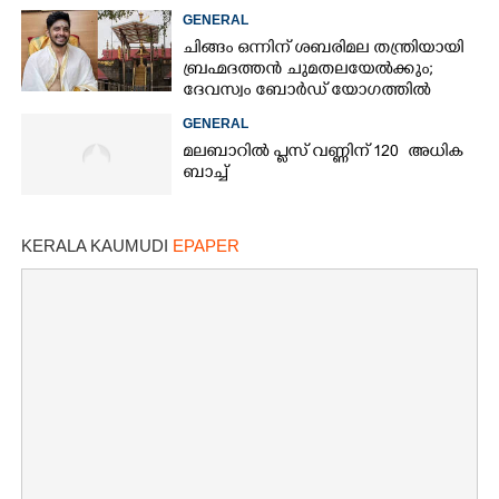
GENERAL
ചിങ്ങം ഒന്നിന് ശബരിമല തന്ത്രിയായി
ബ്രഹ്മദത്തൻ ചുമതലയേൽക്കും;
ദേവസ്വം ബോർഡ് യോഗത്തിൽ
തീരുമാനം
GENERAL
മലബാറിൽ പ്ലസ് വണ്ണിന് 120 അധിക
ബാച്ച്
KERALA KAUMUDI
EPAPER