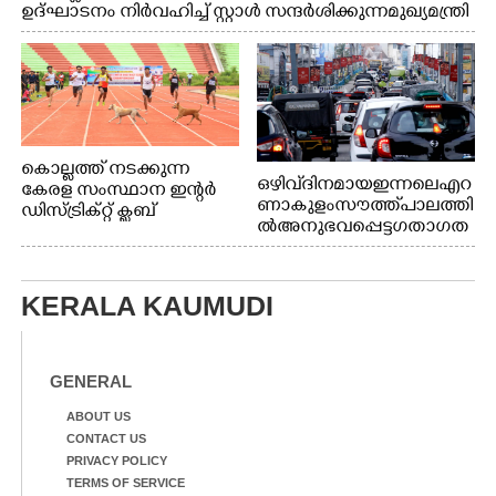
ഉദ്ഘാടനം നിർവഹിച്ച് സ്റ്റാൾ സന്ദർശിക്കുന്ന മുഖ്യമന്ത്രി
വി.ഡി. സതീശൻ. മന്ത്രി അനൂപ് ജേക്കബ് സമീപം
കൊല്ലത്ത് നടക്കുന്ന
ഒഴിവ് ദിനമായ ഇന്നലെ എറ
കേരള സംസ്ഥാന ഇന്റർ
ണാകുളം സൗത്ത് പാലത്തി
ഡിസ്ട്രിക്റ്റ് ക്ലബ്
ൽ അനുഭവപ്പെട്ട ഗതാഗത
അത്‌ലറ്റിക്
ക്കുരുക്ക്
ചാമ്പ്യൻഷിപ്പിൽ അണ്ടർ
20 ആൺകുട്ടികളുടെ 200
മീറ്റർ ഓട്ടം ഫൈനൽ
KERALA KAUMUDI
മത്സരത്തിനിടെ സിന്തറ്റിക്
ട്രാക്കിന് കുറുകെ ഓടുന്ന
നായകൾ.
GENERAL
ABOUT US
CONTACT US
PRIVACY POLICY
TERMS OF SERVICE