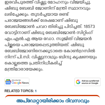
ഇരവിപുരത്ത് വിഷ്ണു മോഹനും വിജയിച്ചു.
ഷിബു ബേബി ജോണിന് മന്ത്രി സ്ഥാനവും
ലഭിച്ചേക്കും. തുടർച്ചയായ രണ്ട്
പരാജയങ്ങൾക്ക് ശേഷമാണ് ഷിബു
ബേബിജോൺ ചവറ തിരിച്ചു പിടിച്ചത്. 18573
വോട്ടിനാണ് ഷിബു ബേബിജോൺ സിറ്റിംഗ്
എം.എൽ.എ ആയ ഡോ. സുജിത് വിജയൻ
പിള്ളയെ പരാജയപ്പെടുത്തിയത്. ഷിബു
ബേബിജോണിനെക്കൂടാതെ കോൺഗ്രസിൽ
×
Share this link
നിന്ന് പി.സി. വിഷ്ണുനാഥും ബിന്ദു കൃഷണയും
കൊല്ലത്തെ പ്രതിനിധീകരിച്ച്
മന്ത്രിമാരായേക്കും.
Copy Link
RELATED TOPICS:
1
അപ്ഡേറ്റായിരിക്കാം ദിവസവും