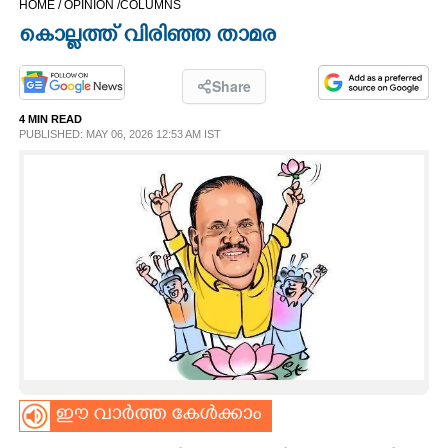
HOME /
OPINION /
COLUMNS
CINEMA
കൊല്ലത്ത് വിരിഞ്ഞ താമര
OPINION
Share
4 MIN READ
PHOTOS
PUBLISHED: MAY 06, 2026 12:53 AM IST
LIFESTYLE
SPIRITUAL
INFO+
ART
ഈ വാർത്ത കേൾക്കാം
ASTRO