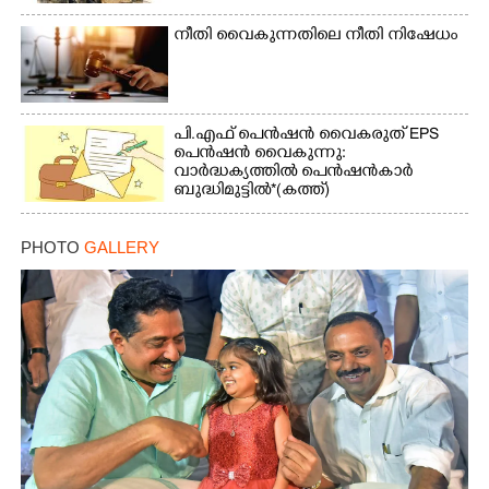
നീതി വൈകുന്നതിലെ നീതി നിഷേധം
പി.എഫ് പെൻഷൻ വൈകരുത് EPS
പെൻഷൻ വൈകുന്നു:
വാർദ്ധക്യത്തിൽ പെൻഷൻകാർ
ബുദ്ധിമുട്ടിൽ*(കത്ത്)
PHOTO
GALLERY