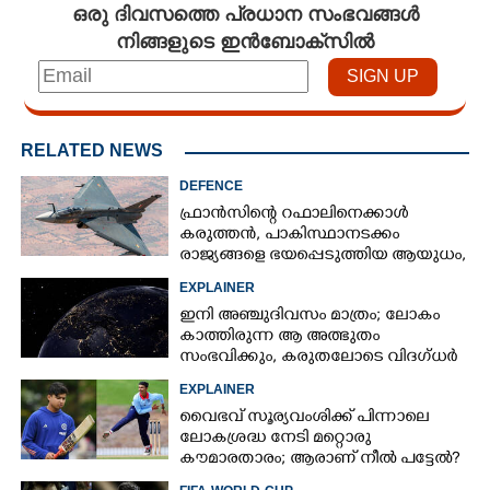
ഒരു ദിവസത്തെ പ്രധാന സംഭവങ്ങൾ
നിങ്ങളുടെ ഇൻബോക്സിൽ
RELATED NEWS
DEFENCE
ഫ്രാൻസിന്റെ റഫാലിനെക്കാൾ
കരുത്തൻ,​ പാകിസ്ഥാനടക്കം
രാജ്യങ്ങളെ ഭയപ്പെടുത്തിയ ആയുധം,​
ഇന്ത്യ നിർമ്മിച്ച എണ്ണം 100ലേക്ക്
EXPLAINER
ഇനി അഞ്ചുദിവസം മാത്രം; ലോകം
കാത്തിരുന്ന ആ അത്ഭുതം
സംഭവിക്കും, കരുതലോടെ വിദഗ്ധർ
EXPLAINER
വൈഭവ് സൂര്യവംശിക്ക് പിന്നാലെ
ലോകശ്രദ്ധ നേടി മറ്റൊരു
കൗമാരതാരം; ആരാണ് നീൽ പട്ടേൽ?