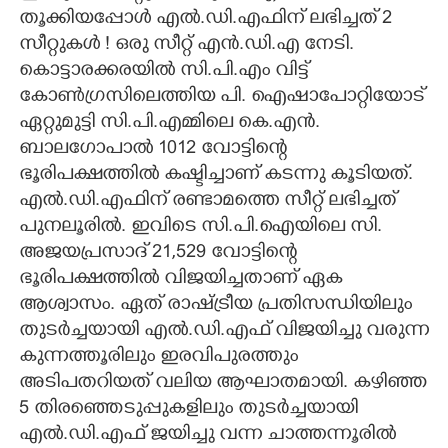
തൂക്കിയപ്പോൾ എൽ.ഡി.എഫിന് ലഭിച്ചത് 2
സീറ്റുകൾ ! ഒരു സീറ്റ് എൻ.ഡി.എ നേടി.
കൊട്ടാരക്കരയിൽ സി.പി.എം വിട്ട്
കോൺഗ്രസിലെത്തിയ പി. ഐഷാപോറ്റിയോട്
ഏറ്റുമുട്ടി സി.പി.എമ്മിലെ കെ.എൻ.
ബാലഗോപാൽ 1012 വോട്ടിന്റെ
ഭൂരിപക്ഷത്തിൽ കഷ്ടിച്ചാണ് കടന്നു കൂടിയത്.
എൽ.ഡി.എഫിന് രണ്ടാമത്തെ സീറ്റ് ലഭിച്ചത്
പുനലൂരിൽ. ഇവിടെ സി.പി.ഐയിലെ സി.
അജയപ്രസാദ് 21,529 വോട്ടിന്റെ
ഭൂരിപക്ഷത്തിൽ വിജയിച്ചതാണ് ഏക
ആശ്വാസം. ഏത് രാഷ്ട്രീയ പ്രതിസന്ധിയിലും
തുടർച്ചയായി എൽ.ഡി.എഫ് വിജയിച്ചു വരുന്ന
കുന്നത്തൂരിലും ഇരവിപുരത്തും
അടിപതറിയത് വലിയ ആഘാതമായി. കഴിഞ്ഞ
5 തിരഞ്ഞെടുപ്പുകളിലും തുടർച്ചയായി
എൽ.ഡി.എഫ് ജയിച്ചു വന്ന ചാത്തന്നൂരിൽ