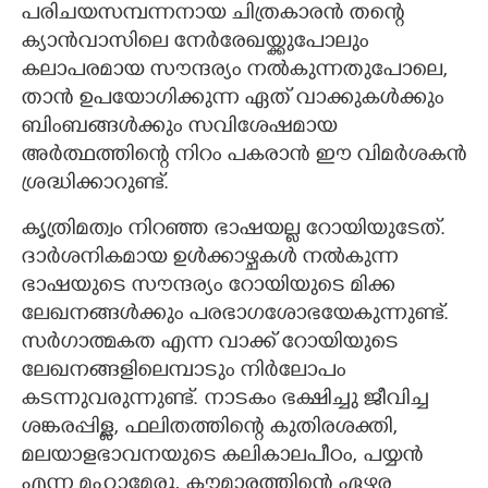
പരിചയസമ്പന്നനായ ചിത്രകാരൻ തന്റെ
ക്യാൻവാസിലെ നേർരേഖയ്ക്കുപോലും
കലാപരമായ സൗന്ദര്യം നൽകുന്നതുപോലെ,​
താൻ ഉപയോഗിക്കുന്ന ഏത് വാക്കുകൾക്കും
ബിംബങ്ങൾക്കും സവിശേഷമായ
അർത്ഥത്തിന്റെ നിറം പകരാൻ ഈ വിമർശകൻ
ശ്രദ്ധിക്കാറുണ്ട്.
കൃത്രിമത്വം നിറഞ്ഞ ഭാഷയല്ല റോയിയുടേത്.
ദാർശനികമായ ഉൾക്കാഴ്ചകൾ നൽകുന്ന
ഭാഷയുടെ സൗന്ദര്യം റോയിയുടെ മിക്ക
ലേഖനങ്ങൾക്കും പരഭാഗശോഭയേകുന്നുണ്ട്.
സർഗാത്മകത എന്ന വാക്ക്‌ റോയിയുടെ
ലേഖനങ്ങളിലെമ്പാടും നിർലോപം
കടന്നുവരുന്നുണ്ട്. നാടകം ഭക്ഷിച്ചു ജീവിച്ച
ശങ്കരപ്പിള്ള, ഫലിതത്തിന്റെ കുതിരശക്തി,
മലയാളഭാവനയുടെ കലികാലപീഠം, പയ്യൻ
എന്ന മഹാമേരു, കൗമാരത്തിന്റെ ഏഴര