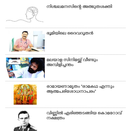
സ്കൂളിലെ ദുരിതാശ്വാസ
ക്യാമ്പിലെത്തിയവർ
ക്യാമ്പിലെത്തിയവർ മഴ
വസ്ത്രങ്ങൾ
നിശ്ചലമനസിന്റെ അത്ഭുതശക്തി
മാറിനിന്ന ഇടവേളയിൽ
ഉണക്കാനിട്ടിരിക്കുന്ന
ക്യാമ്പ് പരിസരത്ത്
ഗോൾപോസ്റ്റിന് മുന്നിൽ
വസ്ത്രങ്ങൾ
ഫുട്ബോൾ കളികളിൽ
ഉണക്കാനിടുന്ന കാഴ്ച.
ഏർപ്പെട്ടിരിക്കുന്ന
ഭൂ​മി​യി​ലെ​ ​ദൈ​വദൂതൻ
കുട്ടികൾ
മലയാള സിനിമയ്ക്ക് വീണ്ടും
അമ്പിളിച്ചന്തം
രാമായണാമൃതം ''രാമകഥ എന്നും
ആത്മപരിശോധനാപരം''
വി​ണ്ണി​ൽ​ ​എ​രി​ഞ്ഞ​ട​ങ്ങിയ കൊ​മ​റോ​വ് ​
ന​ക്ഷ​ത്രം