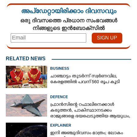
അപ്ഡേറ്റായിരിക്കാം ദിവസവും
ഒരു ദിവസത്തെ പ്രധാന സംഭവങ്ങൾ
നിങ്ങളുടെ ഇൻബോക്സിൽ
×
Share this link
RELATED NEWS
BUSINESS
ചാഞ്ചാട്ടം തുടർന്ന് സ്വർണവില,
Copy Link
കേരളത്തിൽ പവന് 560 രൂപ കൂടി
DEFENCE
ഫ്രാൻസിന്റെ റഫാലിനെക്കാൾ
കരുത്തൻ,​ പാകിസ്ഥാനടക്കം
രാജ്യങ്ങളെ ഭയപ്പെടുത്തിയ ആയുധം,​
ഇന്ത്യ നിർമ്മിച്ച എണ്ണം 100ലേക്ക്
EXPLAINER
ഇനി അഞ്ചുദിവസം മാത്രം; ലോകം