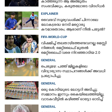
കാത്തിരുന്ന ആ അത്ഭുതം
സംഭവിക്കും, കരുതലോടെ വിദഗ്ധർ
EXPLAINER
വൈഭവ് സൂര്യവംശിക്ക് പിന്നാലെ
ലോകശ്രദ്ധ നേടി മറ്റൊരു
കൗമാരതാരം; ആരാണ് നീൽ പട്ടേൽ?
FIFA-WORLD-CUP
വിഷമിച്ച് തലതാഴ്‌ത്തേണ്ടവനല്ല മെസ്സി
നിങ്ങള്‍; മെറ്റ്‌ലൈഫ് മുതല്‍
മെറ്റ്‌ലൈഫ് വരെ നിറഞ്ഞാടിയ 2.0
GENERAL
പെരുമഴ: പത്ത് ജില്ലകളിലെ
വിദ്യാഭ്യാസ സ്ഥാപനങ്ങൾക്ക് അവധി
പ്രഖ്യാപിച്ചു.
GENERAL
ഒരു കോടിയുടെ ലോട്ടറി അടിച്ചു;
സമ്മാനം ഇന്നും കൈയിലെത്തിയില്ല,
വാടകവീട്ടിൽ കഴിഞ്ഞ് ഓട്ടോ ഓടിച്ച്
73കാരൻ
GENERAL