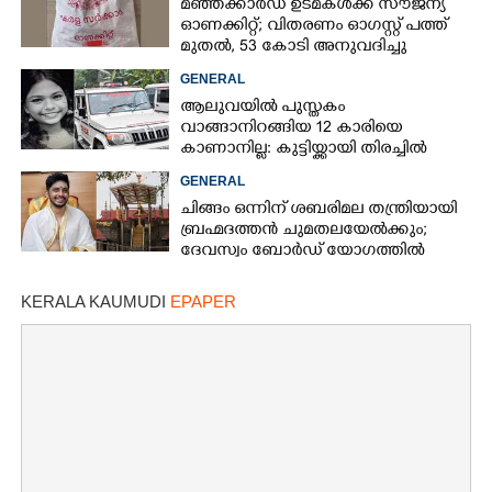
മഞ്ഞക്കാർഡ് ഉടമകൾക്ക് സൗജന്യ
ഓണക്കിറ്റ്; വിതരണം ഓഗസ്റ്റ് പത്ത്
മുതൽ, 53 കോടി അനുവദിച്ചു
GENERAL
ആലുവയിൽ പുസ്തകം
വാങ്ങാനിറങ്ങിയ 12 കാരിയെ
കാണാനില്ല: കുട്ടിയ്ക്കായി തിരച്ചിൽ
GENERAL
ചിങ്ങം ഒന്നിന് ശബരിമല തന്ത്രിയായി
ബ്രഹ്മദത്തൻ ചുമതലയേൽക്കും;
ദേവസ്വം ബോർഡ് യോഗത്തിൽ
തീരുമാനം
KERALA KAUMUDI
EPAPER