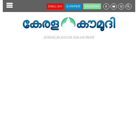
SECTIONS
ENGLISH
E-PAPER
KĀZHCHA
HOME
LATEST
SUNDAY, 09 AUGUST 2026 4.05 PM IST
AUDIO
NOTIFIED NEWS
POLL
KERALA
LOCAL
NEWS 360
CASE DIARY