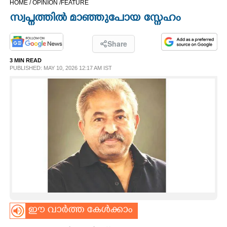
HOME /
OPINION /
FEATURE
CINEMA
സ്വപ്നത്തിൽ മാഞ്ഞുപോയ സ്നേഹം
OPINION
Share
3 MIN READ
PHOTOS
PUBLISHED: MAY 10, 2026 12:17 AM IST
LIFESTYLE
SPIRITUAL
INFO+
ART
ഈ വാർത്ത കേൾക്കാം
ASTRO