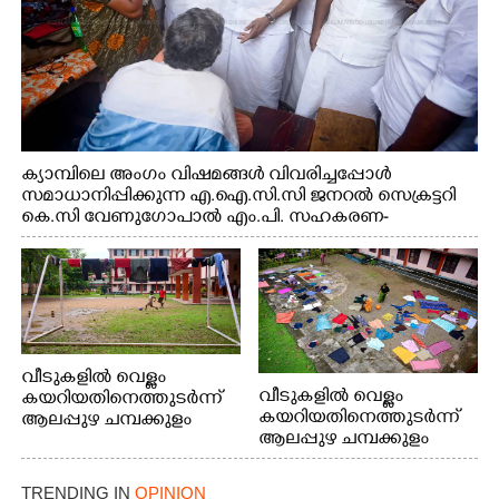
ക്യാമ്പിലെ അംഗം വിഷമങ്ങൾ വിവരിച്ചപ്പോൾ
സമാധാനിപ്പിക്കുന്ന എ.ഐ.സി.സി ജനറൽ സെക്രട്ടറി
കെ.സി വേണുഗോപാൽ എം.പി. സഹകരണ-
എക്സൈസ് വകുപ്പ് മന്ത്രി എം. ലിജു, എന്നിവർ
വീടുകളിൽ വെള്ളം
വീടുകളിൽ വെള്ളം
കയറിയതിനെത്തുടർന്ന്
കയറിയതിനെത്തുടർന്ന്
ആലപ്പുഴ ചമ്പക്കുളം
ആലപ്പുഴ ചമ്പക്കുളം
ഫാദർ തോമസ്
ഫാദർ തോമസ്
പോരൂക്കര സെൻട്രൽ
പോരൂക്കര സെൻട്രൽ
സ്കൂളിലെ ദുരിതാശ്വാസ
TRENDING IN
OPINION