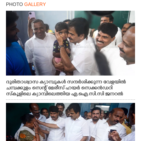
PHOTO
GALLERY
ദുരിതാശ്വാസ ക്യാമ്പുകൾ സന്ദർശിക്കുന്ന വേളയിൽ
ചമ്പക്കുളം സെന്റ് മേരീസ് ഹയർ സെക്കൻഡറി
സ്കൂളിലെ ക്യാമ്പിലെത്തിയ എ.ഐ.സി.സി ജനറൽ
സെക്രട്ടറി കെ.സി വേണുഗോപാൽ എം.പി കുരുന്നിനെ
എടുത്ത് ലാളിച്ചപ്പോൾ. സഹകരണ-എക്സൈസ്
വകുപ്പ് മന്ത്രി എം. ലിജു, കൃഷിവകുപ്പ് മന്ത്രി ടി. സിദ്ദിഖ്,
റെജി ചെറിയാൻ എം. എൽ. എ എന്നിവർ സമീപം