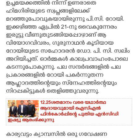
ഉച്ചമയക്കത്തിൽ നിന്ന് ഉണരാതെ
ഹിമഗിരിയുടെ സ്വപ്നങ്ങളിലേക്ക്
CARTOONS
മറഞ്ഞുപോവുകയായിരുന്നു പി.സി. റോയി.
ഇക്കഴിഞ്ഞ ഏപ്രിൽ 21-നു വൈകുന്നേരം
LITERATURE
ഇരുട്ടു വീണുതുടങ്ങിയപ്പോഴാണ് ആ
വിയോഗവിവരം, ഗുരുനാഥൻ കൂടിയായ
ZOOM
റോയിയുടെ സഹോദരൻ ഡോ. പി. സി. സലിം
അറിയിച്ചത്. ഓർമ്മകൾ കാലപ്രവാഹംപോലെ
CONTACT US
കടന്നുപോകുന്നു. പല സന്ദർഭങ്ങളിൽ പല
പ്രകാരങ്ങളിൽ റോയി പകർന്നുതന്ന
ആഹ്ലാദത്തിന്റെയും സ്‌നേഹത്തിന്റെയും
നിറപ്പകിട്ടുകൾ തെളിഞ്ഞുവരുന്നു.
12.25ശതമാനം വരെ യഥാർത്ഥ
ആദായവുമായി ഐസിഎൽ
ഫിൻകോർപ്പിന്റെ പുതിയ എൻസിഡി
ഇഷ്യു ആരംഭിക്കുന്നു
കാര്യവട്ടം ക്യാമ്പസിൽ ഒരു ഗവേഷണ