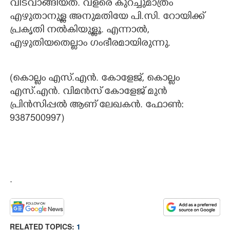
വിടവാങ്ങിയത്. വളരെ കുറച്ചുമാത്രം
എഴുതാനുള്ള അനുമതിയേ പി.സി. റോയിക്ക്
പ്രകൃതി നൽകിയുള്ളൂ. എന്നാൽ,
എഴുതിയതെല്ലാം ഗംഭീരമായിരുന്നു.
(കൊല്ലം എസ്.എൻ. കോളേജ്,​ കൊല്ലം
എസ്.എൻ. വിമൻസ് കോളേജ് മുൻ
പ്രിൻസിപ്പൽ ആണ് ലേഖകൻ. ഫോൺ:
9387500997)
.
RELATED TOPICS:
1