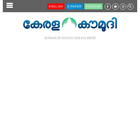
SECTIONS
ENGLISH
E-PAPER
KĀZHCHA
HOME
LATEST
SUNDAY, 09 AUGUST 2026 9.01 PM IST
AUDIO
NOTIFIED NEWS
POLL
KERALA
LOCAL
NEWS 360
CASE DIARY