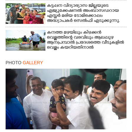
കട്ടപ്പന വിദ്യാഭ്യാസ ജില്ലയുടെ
എജ്യുക്കേഷനൽ അംബാസഡറായ
എസ്തർ മരിയ ടോമിക്കൊപ്പം
അദ്ധ്യാപകർ സെൽഫി എടുക്കുന്നു.
കനത്ത മഴയിലും കിഴക്കൻ
വെള്ളത്തിന്റെ വരവിലും ആലപ്പുഴ
ആനപ്രമ്പാൽ പ്രദേശത്തെ വീടുകളിൽ
വെള്ളം കയറിയതിനാൽ
ആവശ്യസാധനങ്ങളുമായി
ദുരിതാശ്വാസ ക്യാമ്പിലേക്ക് മാറുന്ന
PHOTO
GALLERY
വയോധികൻ