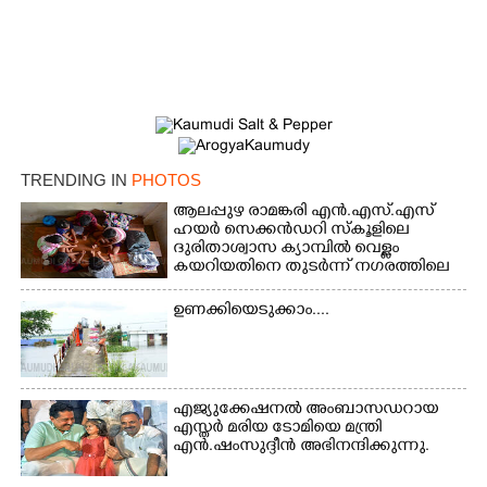
TRENDING IN
PHOTOS
ആലപ്പുഴ രാമങ്കരി എൻ.എസ്.എസ്
ഹയർ സെക്കൻഡറി സ്കൂളിലെ
ദുരിതാശ്വാസ ക്യാമ്പിൽ വെള്ളം
കയറിയതിനെ തുടർന്ന് നഗരത്തിലെ
തിരുവമ്പാടി ഹയർ സെക്കൻഡറി
സ്കൂളിലെ ക്യാമ്പിലെത്തിയ കുട്ടികൾ
ഉണക്കിയെടുക്കാം....
കളികളിലേർപ്പെട്ടപ്പോൾ
എജ്യുക്കേഷനൽ അംബാസഡറായ
എസ്തർ മരിയ ടോമിയെ മന്ത്രി
എൻ.ഷംസുദ്ദീൻ അഭിനന്ദിക്കുന്നു.