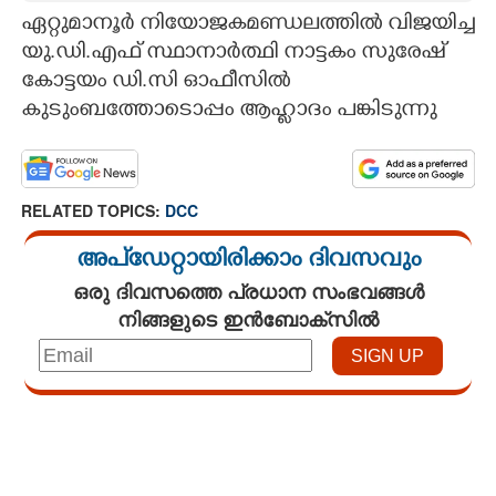
ഏറ്റുമാനൂർ നിയോജകമണ്ഡലത്തിൽ വിജയിച്ച
CARTOONS
യു.ഡി.എഫ് സ്ഥാനാർത്ഥി നാട്ടകം സുരേഷ്
കോട്ടയം ഡി.സി ഓഫീസിൽ
LITERATURE
കുടുംബത്തോടൊപ്പം ആഹ്ലാദം പങ്കിടുന്നു
ZOOM
RELATED TOPICS:
DCC
CONTACT US
അപ്ഡേറ്റായിരിക്കാം ദിവസവും
ഒരു ദിവസത്തെ പ്രധാന സംഭവങ്ങൾ
നിങ്ങളുടെ ഇൻബോക്സിൽ