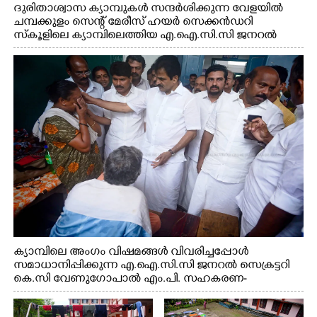
ദുരിതാശ്വാസ ക്യാമ്പുകൾ സന്ദർശിക്കുന്ന വേളയിൽ
×
Share this link
ചമ്പക്കുളം സെന്റ് മേരീസ് ഹയർ സെക്കൻഡറി
സ്കൂളിലെ ക്യാമ്പിലെത്തിയ എ.ഐ.സി.സി ജനറൽ
സെക്രട്ടറി കെ.സി വേണുഗോപാൽ എം.പി കുരുന്നിനെ
എടുത്ത് ലാളിച്ചപ്പോൾ. സഹകരണ-എക്സൈസ്
വകുപ്പ് മന്ത്രി എം. ലിജു, കൃഷിവകുപ്പ് മന്ത്രി ടി. സിദ്ദിഖ്,
റെജി ചെറിയാൻ എം. എൽ. എ എന്നിവർ സമീപം
Copy Link
ക്യാമ്പിലെ അംഗം വിഷമങ്ങൾ വിവരിച്ചപ്പോൾ
സമാധാനിപ്പിക്കുന്ന എ.ഐ.സി.സി ജനറൽ സെക്രട്ടറി
കെ.സി വേണുഗോപാൽ എം.പി. സഹകരണ-
എക്സൈസ് വകുപ്പ് മന്ത്രി എം. ലിജു, എന്നിവർ