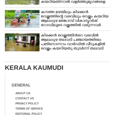
കയറിയതിനാൽ വളർത്തുമൃഗങ്ങളെ
സുരക്ഷിത സ്ഥാനത്തേയ്ക്ക്
മാറ്റുന്നയാൾ
കനത്ത മഴയിലും കിഴക്കൻ
വെള്ളത്തിന്റെ വരവിലും വെള്ളം കയറിയ
ആലപ്പുഴ മങ്കൊമ്പ് വികാസ്മാർക്
റോഡിലൂടെ വള്ളത്തിൽ വരുന്നവർ
കിഴക്കൻ വെള്ളത്തിൻറെ വരവിൽ
ആലപ്പുഴ തലവടി പഞ്ചായത്തിലെ
പതിനൊന്നാം വാർഡിൽ വീടുകളിൽ
വെള്ളം കയറിയതു തുടർന്ന് തലവടി
ഗവൺമെൻറ് ഹൈസ്കൂളിലെ
ദുരിതാശ്വാസ ക്യാമ്പിലേക്ക്
മാറുന്നവർ
KERALA KAUMUDI
GENERAL
ABOUT US
CONTACT US
PRIVACY POLICY
TERMS OF SERVICE
EDITORIAL POLICY