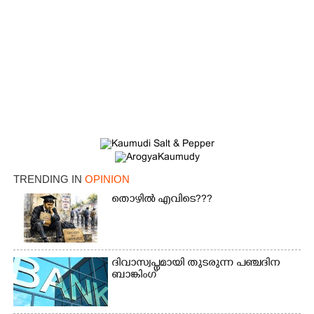
TRENDING IN
OPINION
തൊഴിൽ എവിടെ???
ദിവാസ്വപ്നമായി തുടരുന്ന പഞ്ചദിന
ബാങ്കിംഗ്