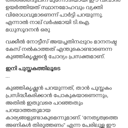
തിരഞ്ഞെടുപ്പിന് മുന്നോടിയായി ഈ വിവാദം
ഉയർത്തിയത് സ്ഥാനമോഹവും വ്യക്തി
വിരോധവുമാണെന്ന് പാർട്ടി പറയുന്നു.
എന്നാൽ നാല് വർഷമായി ടി.ഐ.
മധുസൂദനന്‍ ഒരു
വക്കീൽ നോട്ടീസ് അയച്ചതിനപ്പുറം മാനനഷ്ട
കേസ് നല്‍കാത്തത് എന്തുകൊണ്ടാണെന്ന
കുഞ്ഞികൃഷ്ണന്റെ ചോദ്യം പ്രസക്തമാണ്.
ഇനി പുസ്തകത്തിലൂടെ
...
കുഞ്ഞികൃഷ്ണന്‍ പറയുന്നത്, താൻ പുസ്തകം
പ്രസിദ്ധീകരിക്കാൻ പോകുകയാണെന്നും,
അതിൽ ഇതുവരെ പറഞ്ഞതും
×
പറയാത്തതുമായ
Share this link
കാര്യങ്ങളുണ്ടാകുമെന്നുമാണ്. 'നേതൃത്വത്തെ
അണികൾ തിരുത്തണം'' എന്ന പേരിലുള്ള ഈ