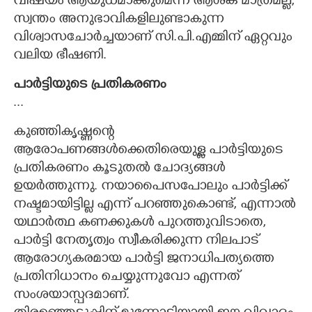
വിഷയം ആയുധമാക്കുമെന്ന ആശങ്ക മാത്രമല്ല,
സ്വന്തം അനുഭാവികളിലുണ്ടാകുന്ന
വിശ്വാസചോർച്ചയാണ് സി.പി.എമ്മിന് ഏറ്റവും
വലിയ ഭീഷണി.
പാർട്ടിയുടെ പ്രതികരണം
...
കുഞ്ഞികൃഷ്ണന്റെ
ആരോപണങ്ങൾക്കെതിരെയുള്ള പാർട്ടിയുടെ
പ്രതികരണം കൂടുതൽ ചോദ്യങ്ങൾ
ഉയർത്തുന്നു. നയാപൈസപോലും പാർട്ടിക്ക്
നഷ്ടമായിട്ടില്ല എന്ന് പറഞ്ഞുകൊണ്ട്, എന്നാൽ
യഥാർത്ഥ കണക്കുകൾ പുറത്തുവിടാതെ,
പാർട്ടി നേതൃത്വം സ്വീകരിക്കുന്ന നിലപാട്
ആരോഗ്യകരമായ പാർട്ടി ജനാധിപത്യത്തെ
പ്രതിനിധാനം ചെയ്യുന്നുവോ എന്നത്
സംശയാസ്പദമാണ്.