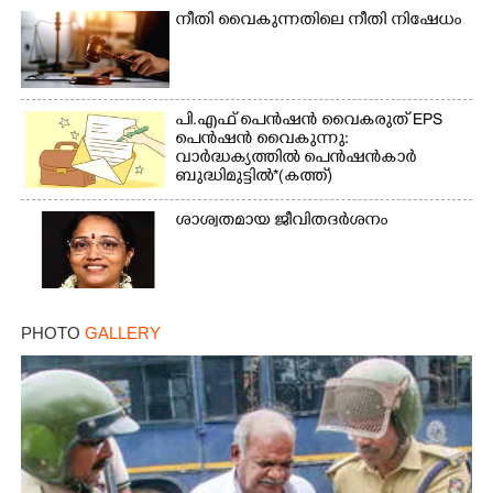
നീതി വൈകുന്നതിലെ നീതി നിഷേധം
പി.എഫ് പെൻഷൻ വൈകരുത് EPS
പെൻഷൻ വൈകുന്നു:
വാർദ്ധക്യത്തിൽ പെൻഷൻകാർ
ബുദ്ധിമുട്ടിൽ*(കത്ത്)
ശാശ്വതമായ ജീവിതദർശനം
PHOTO
GALLERY