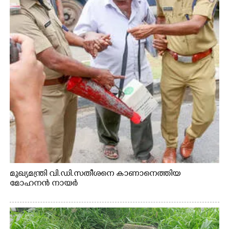
മുഖ്യമന്ത്രി വി.ഡി.സതീശനെ കാണാനെത്തിയ
മോഹനൻ നായർ