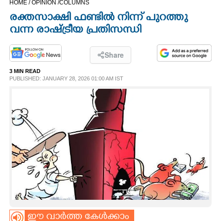
HOME /
OPINION /
COLUMNS
CINEMA
രക്തസാക്ഷി ഫണ്ടിൽ നിന്ന് പുറത്തു
വന്ന രാഷ്ട്രീയ പ്രതിസന്ധി
OPINION
Share
PHOTOS
3 MIN READ
PUBLISHED: JANUARY 28, 2026 01:00 AM IST
LIFESTYLE
SPIRITUAL
INFO+
ART
ASTRO
ഈ വാർത്ത കേൾക്കാം