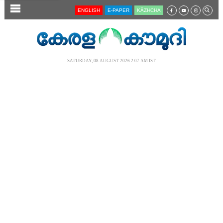
SECTIONS
ENGLISH
E-PAPER
KĀZHCHA
HOME
LATEST
SATURDAY, 08 AUGUST 2026 2.07 AM IST
AUDIO
NOTIFIED NEWS
POLL
KERALA
LOCAL
NEWS 360
CASE DIARY