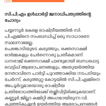
CARTOONS
സി.പി.എം ഉൾപ്പാർട്ടി ജനാധിപത്യത്തിന്റെ
ചോദ്യം
LITERATURE
പയ്യന്നൂർ കേരള രാഷ്ട്രീയത്തിൽ സി.
ZOOM
പി.എമ്മിനെ സംബന്ധിച്ച് ഒരു സാധാരണ
സ്ഥലനാമമല്ല.
ചെങ്കൊടിയുടെ കരുത്തും, രക്തസാക്ഷി
CONTACT US
ഓർമ്മകളും ചേർന്നൊരു പ്രതീകമാണ്.
ധനരാജ് രക്തസാക്ഷി ഫണ്ടുമായി ബന്ധപ്പെട്ട
വെട്ടിപ്പ് ആരോപണങ്ങളും, അതുയർത്തിയ
നേതാവിനെ പാർട്ടി പുറത്താക്കിയ നടപടിയും
ചേർന്ന്, കരുത്തുറ്റ കോട്ടയിൽ സി.പി.എമ്മിനെ
അപൂർവ്വമായൊരു രാഷ്ട്രീയ
പ്രതിരോധത്തിലേക്ക് തള്ളിവിട്ടിരിക്കുകയാണ്.
കണ്ണൂർ ജില്ലാ കമ്മിറ്റി അംഗമായിരുന്ന വി.
കുഞ്ഞികൃഷ്ണൻ ഉയർത്തിയ ആരോപണങ്ങൾ