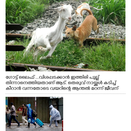
ഗോട്ട് ലൈഫ് ...വിശപ്പടക്കാൻ ഇത്തിരി പുല്ല്
തിന്നാനെത്തിയതാണ് ആട്. തെരുവ് നായ്ക്കൾ കടിച്ച്
കീറാൻ വന്നതോടെ വയറിന്റെ ആന്തൽ മറന്ന് ജീവന്
വേണ്ടിയായി ഓട്ടം. എറണാകുളം വാത്തുരുത്തിയിൽ
നിന്നുള്ള കാഴ്ച