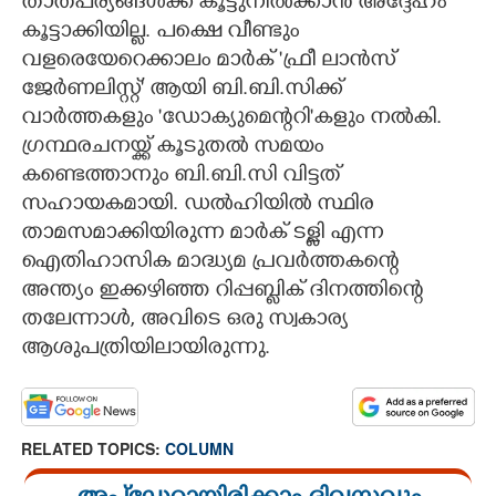
താത്പര്യങ്ങൾക്ക് കൂട്ടുനിൽക്കാൻ അദ്ദേഹം
കൂട്ടാക്കിയില്ല. പക്ഷെ വീണ്ടും
വളരെയേറെക്കാലം മാർക് 'ഫ്രീ ലാൻസ്
ജേർണലിസ്റ്റ്" ആയി ബി.ബി.സിക്ക്
വാർത്തകളും 'ഡോക്യുമെന്ററി"കളും നൽകി.
ഗ്രന്ഥരചനയ്ക്ക് കൂടുതൽ സമയം
കണ്ടെത്താനും ബി.ബി.സി വിട്ടത്
സഹായകമായി. ഡൽഹിയിൽ സ്ഥിര
താമസമാക്കിയിരുന്ന മാർക് ടള്ളി എന്ന
ഐതിഹാസിക മാദ്ധ്യമ പ്രവർത്തകന്റെ
അന്ത്യം ഇക്കഴിഞ്ഞ റിപ്പബ്ലിക് ദിനത്തിന്റെ
തലേന്നാൾ, അവിടെ ഒരു സ്വകാര്യ
ആശുപത്രിയിലായിരുന്നു.
×
Share this link
RELATED TOPICS:
COLUMN