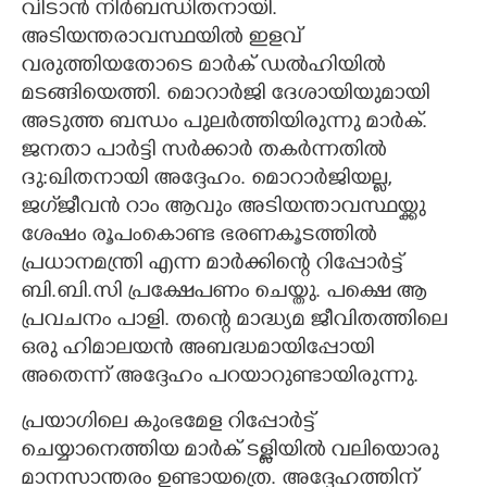
വിടാൻ നിർബന്ധിതനായി.
അടിയന്തരാവസ്ഥയിൽ ഇളവ്
വരുത്തിയതോടെ മാർക് ഡൽഹിയിൽ
മടങ്ങിയെത്തി. മൊറാർജി ദേശായിയുമായി
അടുത്ത ബന്ധം പുലർത്തിയിരുന്നു മാർക്.
ജനതാ പാർട്ടി സർക്കാർ തകർന്നതിൽ
ദു:ഖിതനായി അദ്ദേഹം. മൊറാർജിയല്ല,
ജഗ്‌ജീവൻ റാം ആവും അടിയന്താവസ്ഥയ്ക്കു
ശേഷം രൂപംകൊണ്ട ഭരണകൂടത്തിൽ
പ്രധാനമന്ത്രി എന്ന മാർക്കിന്റെ റിപ്പോർട്ട്‌
ബി.ബി.സി പ്രക്ഷേപണം ചെയ്തു. പക്ഷെ ആ
പ്രവചനം പാളി. തന്റെ മാദ്ധ്യമ ജീവിതത്തിലെ
ഒരു ഹിമാലയൻ അബദ്ധമായിപ്പോയി
അതെന്ന് അദ്ദേഹം പറയാറുണ്ടായിരുന്നു.
പ്രയാഗിലെ കുംഭമേള റിപ്പോർട്ട്‌
ചെയ്യാനെത്തിയ മാർക് ടള്ളിയിൽ വലിയൊരു
മാനസാന്തരം ഉണ്ടായത്രെ. അദ്ദേഹത്തിന്