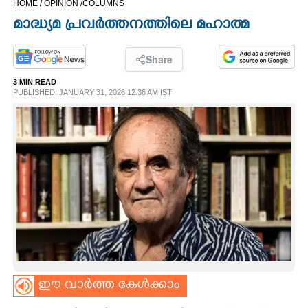
HOME /
OPINION /
COLUMNS
CINEMA
മാദ്ധ്യമ പ്രവർത്തനത്തിലെ മഹാത്മ
OPINION
Share
3 MIN READ
PHOTOS
PUBLISHED: JANUARY 31, 2026 12:36 AM IST
LIFESTYLE
SPIRITUAL
INFO+
ART
ഈ വാർത്ത കേൾക്കാം
ASTRO