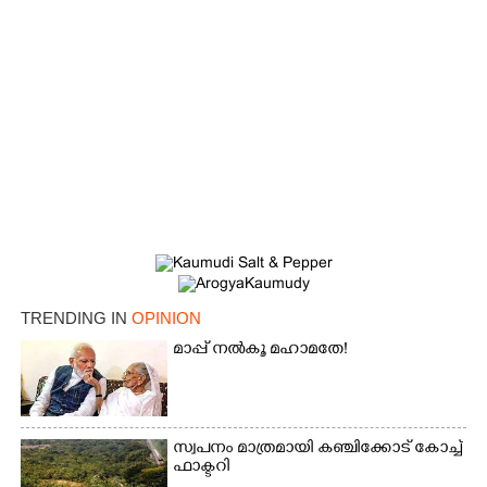
TRENDING IN
OPINION
മാപ്പ് നൽകൂ മഹാമതേ!
സ്വപനം മാത്രമായി കഞ്ചിക്കോട് കോച്ച്
ഫാക്ടറി