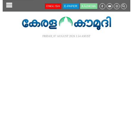
SECTIONS
ENGLISH
E-PAPER
KĀZHCHA
HOME
LATEST
FRIDAY, 07 AUGUST 2026 1.54 AM IST
AUDIO
NOTIFIED NEWS
POLL
KERALA
LOCAL
NEWS 360
CASE DIARY