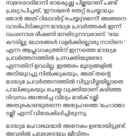
സ്വദേശാഭിമാനി രാമകൃഷ്ണ പിള്ളയാണ് പണ്ട്
പ്രഖ്യാപിച്ചത്, 'ഈശ്വരൻ തെറ്റ് ചെയ്താലും
CARTOONS
ഞാൻ അത് റിപ്പോർട്ട്‌ ചെയ്യു"മെന്ന്! അങ്ങനെ
വാശിപിടിക്കുന്ന മാദ്ധ്യമ പ്രവർത്തകർ ഇന്ന്
LITERATURE
വംശനാശ ഭീഷണി നേരിടുന്നവരാണ്. 'ഭയ
കൗടില്ല്യ ലോഭങ്ങൾ വളർക്കില്ലൊരു നാടിനെ "
ZOOM
എന്ന ആപ്തവാക്യത്തിന് ഇന്നത്തെ മാദ്ധ്യമ
പ്രവർത്തനത്തിൽ പ്രസക്തിയുണ്ടോ
CONTACT US
എന്നതിന് ഉറപ്പില്ല. ഇത്തരം മൂല്യങ്ങളിൽ
അടിയുറച്ചു നിൽക്കുകയും, അത് തന്റെ
മാദ്ധ്യമ പ്രവർത്തനത്തിൽ വിട്ടുവീഴ്ചയില്ലാതെ
പാലിക്കുകയും ചെയ്ത വ്യക്തിയാണ് കഴിഞ്ഞ
ദിവസം അന്തരിച്ച വില്യം മാർക് ടള്ളി.
അതുകൊണ്ടുതന്നെ അദ്ദേഹത്തെ 'മഹാത്മാ
ടള്ളി" എന്ന് വിശേഷിപ്പിച്ചിരുന്നു.
മാദ്ധ്യമ മഹാരഥന്മാർ അനേകം ഉണ്ടായിട്ടുണ്ട്.
അവരിൽ പലരുടെയും ജീവിതം