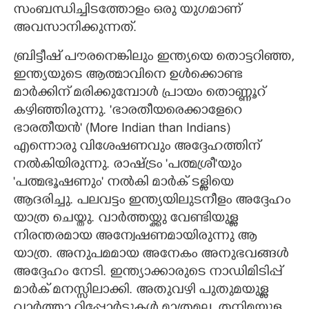
സംബന്ധിച്ചിടത്തോളം ഒരു യുഗമാണ്
അവസാനിക്കുന്നത്.
ബ്രിട്ടീഷ് പൗരനെങ്കിലും ഇന്ത്യയെ തൊട്ടറിഞ്ഞ,
ഇന്ത്യയുടെ ആത്മാവിനെ ഉൾക്കൊണ്ട
മാർക്കിന് മരിക്കുമ്പോൾ പ്രായം തൊണ്ണൂറ്
കഴിഞ്ഞിരുന്നു. 'ഭാരതീയരെക്കാളേറെ
ഭാരതീയൻ" (More Indian than Indians)
എന്നൊരു വിശേഷണവും അദ്ദേഹത്തിന്
നൽകിയിരുന്നു. രാഷ്ട്രം 'പത്മശ്രീ"യും
'പത്മഭൂഷണും" നൽകി മാർക് ടള്ളിയെ
ആദരിച്ചു. പലവട്ടം ഇന്ത്യയിലുടനീളം അദ്ദേഹം
യാത്ര ചെയ്തു. വാർത്തയ്ക്കു വേണ്ടിയുള്ള
നിരന്തരമായ അന്വേഷണമായിരുന്നു ആ
യാത്ര. അനുപമമായ അനേകം അനുഭവങ്ങൾ
അദ്ദേഹം നേടി. ഇന്ത്യാക്കാരുടെ നാഡിമിടിപ്പ്
മാർക് മനസ്സിലാക്കി. അതുവഴി പുതുമയുള്ള
വാർത്താ റിപ്പോർട്ടുകൾ മാത്രമല്ല, തനിമയുള്ള