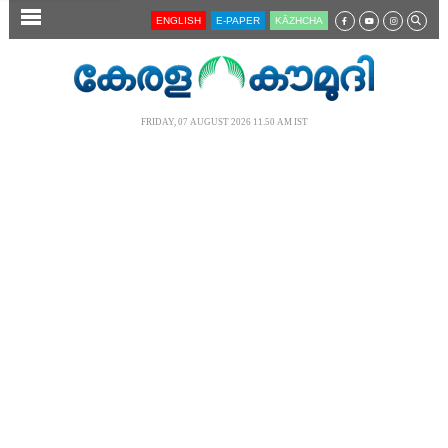
SECTIONS
ENGLISH
E-PAPER
KĀZHCHA
HOME
LATEST
FRIDAY, 07 AUGUST 2026 11.50 AM IST
AUDIO
NOTIFIED NEWS
POLL
KERALA
LOCAL
NEWS 360
CASE DIARY