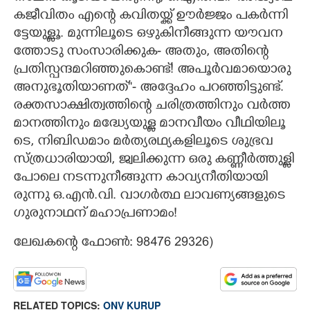
ക​ജീ​വിതം എന്റെ കവി​തയ്ക്ക് ഊർജ്ജം പകർന്നി​
ട്ടേ​യുള്ളൂ. മുന്നി​ലൂടെ ഒഴുകിനീങ്ങുന്ന യൗവന​
ത്തോടു സംസാ​രി​ക്കു​ക- അതും,​ അതിന്റെ
പ്രതി​സ്പ​ന്ദ​മ​റി​ഞ്ഞു​കൊണ്ട്! അപൂർവമാ​യൊരു
അനു​ഭൂ​തി​യാ​ണത്""- അദ്ദേഹം പറ​ഞ്ഞി​ട്ടു​ണ്ട്.
രക്ത​സാ​ക്ഷി​ത്വ​ത്തിന്റെ ചരി​ത്ര​ത്തിനും വർത്ത​
മാ​ന​ത്തിനും മദ്ധ്യേ​യുള്ള മാന​വീയം വീഥി​യി​ലൂ​
ടെ, നിബിഡമാം മർത്യ​ര​ഥ്യക​ളി​ലൂടെ ശുഭ്ര​വ​
സ്ത്ര​ധാ​രി​യാ​യി, ജ്വലി​ക്കുന്ന ഒരു കണ്ണീർത്തുള്ളി
പോലെ നടന്നുനീങ്ങുന്ന കാവ്യ​നീ​തി​യാ​യി​
രുന്നു ഒ.​എൻ.​വി. വാഗർത്ഥ​ ലാ​വ​ണ്യ​ങ്ങ​ളുടെ
ഗുരു​നാ​ഥന് മഹാ​പ്ര​ണാമം!
ലേഖകന്റെ ഫോൺ: 98476 29326)​
RELATED TOPICS:
ONV KURUP