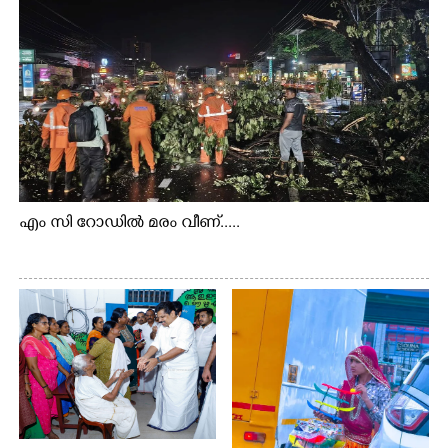
എം സി റോഡിൽ മരം വീണ്.....