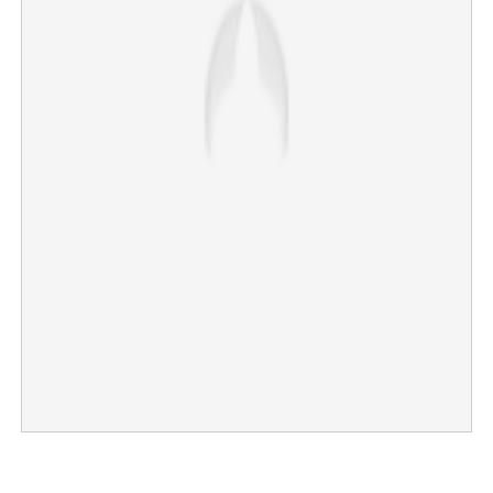
×
Share this link
Copy Link