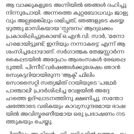
ആ വാക്കു​ക​ളുടെ അഗ്നി​യിൽ ഞങ്ങൾ ദഹിച്ചു
നിന്നു​പോ​യി. അന്നത്തെ കുറ്റ​ബോ​ധവും ജാള്യ​
വും അല്പ​മെ​ങ്കിലും ശമി​ച്ചത്,​ ഞങ്ങ​ളുടെ കയ്യെ​
ഴുത്തു മാസി​ക​യായ 'സ്പന്ദനം" ആദ്യലക്കം
പ്രകാ​ശി​പ്പി​ച്ചു​കൊണ്ട് ഒ.​എൻ.​വി. സാർ, 'മനോ​
ഹ​ര​മാ​യി​ട്ടു​ണ്ട്; ഇനിയും നന്നാകട്ടെ" എന്ന് ആ​
ശം​സി​ച്ച​പ്പോ​ഴാ​ണ്. സർഗാ​ത്മക തേജ​സ്സാർന്ന
കൈപ്പ​ട​യിൽ അദ്ദേഹം ആശം​സ​കൾ രേഖ​പ്പെ​
ടു​ത്തി. പിന്നീട് വർഷ​ങ്ങൾക്കു​ശേഷം ഞാൻ
സെക്ര​ട്ട​റി​യാ​യി​രുന്ന 'ആക്ട്" ഫിലിം
സൊസൈറ്റി സത്യ​ജി​ത്‌ റാ​യി​യുടെ 'പഥേർ
പാഞ്ചാലി" പ്രദർശി​പ്പിച്ച വേള​യിൽ അദ്ദേ​
ഹത്തെ ഉദ്ഘാ​ട​ന​ത്തിനു ക്ഷണി​ച്ചു. സന്തോ​
ഷ​ത്തോടെ വരി​കയും കാവ്യ​സു​ന്ദ​ര​മായ ഭാഷ​
യിൽ അവി​സ്മ​ര​ണീ​യ​മായ ഒരു പ്രഭാ​ഷണം നട​
ത്തു​കയും ചെയ്തു.