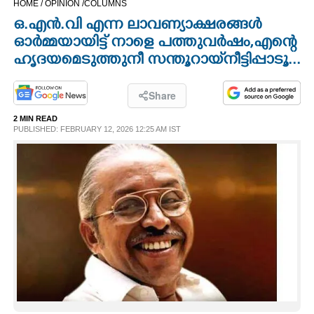
HOME /
OPINION /
COLUMNS
CINEMA
ഒ.എൻ.വി എന്ന ലാവണ്യാക്ഷരങ്ങൾ
ഓർമ്മയായിട്ട് നാളെ പത്തുവർഷം,​ എന്റെ
OPINION
ഹൃദ​യ​മെ​ടുത്തു നീ സന്തൂറായ് നീട്ടി​പ്പാ​ടൂ...
PHOTOS
Share
2 MIN READ
PUBLISHED: FEBRUARY 12, 2026 12:25 AM IST
LIFESTYLE
SPIRITUAL
INFO+
ART
ASTRO