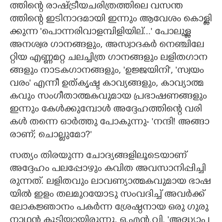
ത്തിന്റെ രാഷ്ട്രീ​യ​ച​രി​ത്ര​ത്തിലെ വസ​ന്ത​
ത്തിന്റെ ഇടി​നാ​ദ​മായി ഇന്നും ആവേശം കൊള്ളി​
ക്കുന്ന 'പൊന്ന​രി​വാളമ്പിളി​യില്..." പോലുള്ള
അന​ശ്വര ​ഗാ​ന​ങ്ങളും,​ അസ്വാ​ദ​കർ നെഞ്ചി​ലേ​
റ്റിയ എണ്ണ​മറ്റ ചല​ച്ചിത്ര ഗാന​ങ്ങളും ലളി​ത​ഗാ​ന​
ങ്ങളും നാട​ക​ഗാ​ന​ങ്ങളും,​ 'ഉജ്ജ​യിനി",​ 'സ്വയം​
വരം" എന്നീ ഉത്കൃഷ്ട കാവ്യ​ങ്ങളും,​ കാവ്യാ​ത്മ​
കവും സംഗീ​താ​ത്മ​ക​വു​മായ പ്രഭാ​ഷ​ണ​ങ്ങളും
ഇന്നും കേൾക്കു​മ്പോൾ അദ്ദേ​ഹ​ത്തിന്റെ വരി​
കൾ തന്നെ ഓർത്തു പോകു​ന്നു- 'നന്ദി! അങ്ങാ​
രാണ്; ചൊല്ലുമോ?'
സത്യം തിര​യുന്ന ചോദ്യ​ങ്ങ​ളിലൂ​ടെ​യാണ്
അദ്ദേഹം പല​പ്പോഴും കവിത അവ​സാ​നി​പ്പി​ച്ചി​
രു​ന്ന​ത്. ലളി​തവും ലാവ​ണ്യാ​ത്മ​ക​വു​മായ ഭാഷ​
യിൽ ഇളം തല​മു​റ​യോടു സംവ​ദിച്ച് അവർക്ക്
ലോക​ജ്ഞാനം പകർന്ന ശ്രേഷ്ഠ​നായ ഒരു ഗുരു​
നാ​ഥൻ കൂടി​യാ​യി​രുന്നു,​ ഒ.എൻ.വി. 'അദ്ധ്യാ​പ​