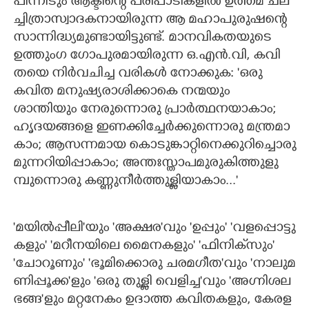
പിന്നീടും ആക്ടിന്റെ പരി​പാ​ടി​ക​ളിൽ ഉത്തമ ചല​
ച്ചി​ത്രാ​സ്വാ​ദ​ക​നാ​യി​രുന്ന ആ മഹാ​പു​രു​ഷന്റെ
സാന്നി​ദ്ധ്യ​മു​ണ്ടാ​യി​ട്ടു​ണ്ട്. മാന​വി​ക​ത​യുടെ
ഉത്തും​ഗ​ ഗോ​പു​ര​മാ​യി​രുന്ന ഒ.​എൻ.​വി,​ കവി​
തയെ നിർവ​ചിച്ച വരി​കൾ നോക്കുക: 'ഒരു
കവിത മനു​ഷ്യ​രാ​ശി​ക്കാകെ നന്മയും
ശാന്തിയും നേരു​ന്നൊരു പ്രാർത്ഥ​ന​യാകാം;
ഹൃദ​യ​ങ്ങളെ ഇണ​ക്കി​ച്ചേർക്കു​ന്നൊരു മന്ത്ര​മാ​
കാം; ആസ​ന്ന​മായ കൊടു​ങ്കാ​റ്റി​നെ​ക്കു​റി​ച്ചൊരു
മുന്ന​റി​യി​പ്പാകാം; അന്തഃ​സ്താ​പ​മു​രു​കി​ത്തു​ളു​
മ്പു​ന്നൊരു കണ്ണു​നീർത്തു​ള്ളി​യാകാം..."
'മയിൽപ്പീലി"യും 'അക്ഷര"വും 'ഉപ്പും" 'വള​പ്പൊ​ട്ടു​
കളും" 'മറീ​ന​യിലെ മൈന​കളും" 'ഫിനി​ക്‌സും"
'ചോറൂണും" 'ഭൂമി​ക്കൊരു ചര​മ​ഗീ​ത"വും 'നാലു​മ​
ണി​പ്പൂ​ക്ക"ളും 'ഒരു തുള്ളി വെളി​ച്ച"വും 'അഗ്നിശല​
ഭ​ങ്ങ"ളും മറ്റ​നേകം ഉദാത്ത കവി​ത​കളും,​ കേര​ള​