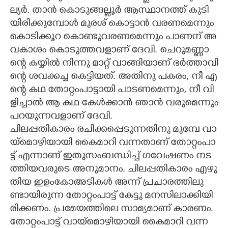
ല്യ​ർ.​ ​താ​ൻ​ ​കൊ​ടു​ങ്ങ​ല്ലൂ​ർ​ ​ആ​സ്ഥാ​ന​ത്ത് ​കു​ടി​
യി​രി​ക്കു​മ്പോ​ൾ​ ​മു​ര​ശ് ​കൊ​ട്ടാ​ൻ​ ​വ​ര​ണ​മെ​ന്നും​ ​
കൊ​ടി​ക്കൂ​റ​ ​കൊ​ണ്ടു​വ​ര​ണ​മെ​ന്നും​ ​പാ​ണ​ന് ​അ​
വ​കാ​ശം​ ​കൊ​ടു​ത്ത​വ​ളാ​ണ് ​ദേ​വി.​ ​ചെ​റു​മ​ണ്ണാ​
ന്റെ​ ​ക​യ്യി​ൽ​ ​നി​ന്നു​ ​മാ​റ്റ് ​വാ​ങ്ങി​യാ​ണ് ​ഭ​ർ​ത്താ​വി​
ന്റെ​ ​ശ​വ​ക്ക​ച്ച​ ​കെ​ട്ടി​യ​ത്.​ ​അ​തി​നു​ ​പ​ക​രം,​​​ ​നീ​ ​എ​
ന്റെ​ ​ക​ഥ​ ​തോ​റ്റം​പാ​ട്ടാ​യി​ ​പാ​ട​ണ​മെ​ന്നും,​​​ ​നീ​ ​വി​
ളി​ച്ചാ​ൽ​ ​ആ​ ​ക​ഥ​ ​കേ​ൾ​ക്കാ​ൻ​ ​ഞാ​ൻ​ ​വ​രു​മെ​ന്നും​
​പ​റ​യു​ന്ന​വ​ളാ​ണ് ​ദേ​വി.
ചി​ല​പ്പ​തി​കാ​രം​ ​ര​ചി​ക്ക​പ്പെ​ടു​ന്ന​തി​നു​ ​മു​മ്പേ​ ​വാ​
യ്മൊ​ഴി​യാ​യി​ ​കൈ​മാ​റി​ ​വ​ന്ന​താ​ണ് ​തോ​റ്റം​പാ​
ട്ട് ​എ​ന്നാ​ണ് ​ഇ​തു​സം​ബ​ന്ധി​ച്ച് ​ഗ​വേ​ഷ​ണം​ ​ന​ട​
ത്തി​യ​വ​രു​ടെ​ ​അ​നു​മാ​നം.​ ​ചി​ല​പ്പ​തി​കാ​രം​ ​എ​ഴു​
തി​യ​ ​ഇ​ളം​കോ​അ​ടി​ക​ൾ​ ​അ​ന്ന് ​പ്ര​ചാ​ര​ത്തി​ലു​
ണ്ടാ​യി​രു​ന്ന​ ​തോ​റ്റം​പാ​ട്ട് ​കേ​ട്ടു​ ​മ​ന​സി​ലാ​ക്കി​യി​
രി​ക്ക​ണം.​ ​പ്ര​മേ​യ​ത്തി​ലെ​ ​സാ​മ്യ​മാ​ണ് ​കാ​ര​ണം.​ ​
തോ​റ്റം​പാ​ട്ട് ​വാ​യ്മൊ​ഴി​യാ​യി​ ​കൈ​മാ​റി​ ​വ​ന്ന​