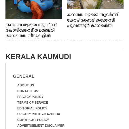
കനത്ത മഴയെ തുടർന്ന്
കോഴിക്കോട് കക്കോടി
കനത്ത മഴയെ തുടർന്ന്
പൂവത്തൂർ ഭാഗത്തെ
കോഴിക്കോട് വേങ്ങേരി
വീടുകളിൽ വെള്ളം
ഭാഗത്തെ വീടുകളിൽ
കയറിയപ്പോൾ
വെള്ളം
കയറിയപ്പോൾ ആളുകളെ
സുരക്ഷിത സ്ഥാനത്തേക്ക്
KERALA KAUMUDI
മാറ്റുന്ന സുരക്ഷാസേനാം
ഗങ്ങൾ
GENERAL
ABOUT US
CONTACT US
PRIVACY POLICY
TERMS OF SERVICE
EDITORIAL POLICY
PRIVACY POLICY-KAZHCHA
COPYRIGHT POLICY
ADVERTISEMENT DISCLAIMER