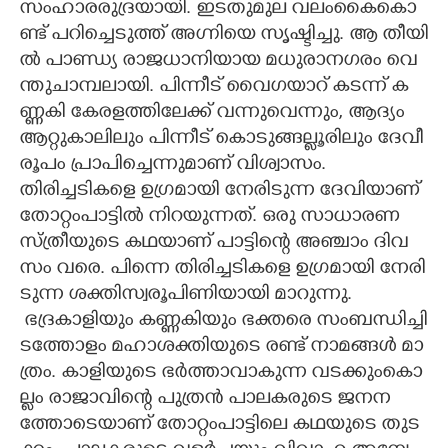
സം​ഹാ​ര​രു​ദ്ര​‌​യാ​യി.​ ​ഇ​ട​തു​മു​ല​ ​വ​ലം​കൈ​കൊ​
ണ്ട് ​പ​റി​ച്ചെ​ടു​ത്ത് ​അ​ഗ്നി​യെ​ ​സൃ​ഷ്ടി​ച്ചു.​ ​ആ​ ​തീ​യി​
ൽ​ ​പാ​ണ്ഡ്യ​ ​രാ​ജ​ധാ​നി​യാ​യ​ ​മ​ധു​രാ​ന​ഗ​രം​ ​വെ​
ന്തു​ചാ​മ്പ​ലാ​യി.​ ​പി​ന്നീ​ട് ​വൈ​ഗ​യാ​റ് ​ക​ട​ന്ന് ​ക​
ണ്ണ​കി​ ​കേ​ര​ള​ത്തി​ലേ​ക്ക് ​വ​ന്നു​വെ​ന്നും,​​​ ​ആ​ദ്യം​ ​
ആ​റ്റു​കാ​ലി​ലും​ ​പി​ന്നീ​ട് ​കൊ​ടു​ങ്ങ​ല്ലൂ​രി​ലും​ ​ദേ​വീ​
രൂ​പം​ ​പ്രാ​പി​ച്ചെ​ന്നു​മാ​ണ് ​വി​ശ്വാ​സം.
തി​രി​ച്ച​ടി​ക​ളെ​ ​ഉ​ഗ്ര​മാ​യി​ ​നേ​രി​ടു​ന്ന​ ​ദേ​വി​യാ​ണ് ​
തോ​റ്റം​പാ​ട്ടി​ൽ​ ​നി​റ​യു​ന്ന​ത്.​ ​ഒ​രു​ ​സാ​ധാ​ര​ണ​ ​
സ്ത്രീ​യു​ടെ​ ​ക​ഥ​യാ​ണ് ​പാ​ട്ടി​ന്റെ​ ​അ​ഞ്ചാം​ ​ദി​വ​
സം​ ​വ​രെ.​ ​പി​ന്നെ​ ​തി​രി​ച്ച​ടി​ക​ളെ​ ​ഉ​ഗ്ര​മാ​യി​ ​നേ​രി​
ടു​ന്ന​ ​ശ​ക്തി​സ്വ​രൂ​പി​ണി​യാ​യി​ ​മാ​റു​ന്നു.​
​ ഭ​ദ്ര​കാ​ളി​യും​ ​ക​ണ്ണ​കി​യും​ ​ഭ​ക്ത​രെ​ ​സം​ബ​ന്ധി​ച്ചി​
ട​ത്തോ​ളം​ ​മ​ഹാ​ശ​ക്തി​യു​ടെ​ ​ര​ണ്ട് ​നാ​മ​ങ്ങ​ൾ​ ​മാ​
ത്രം.​ ​കാ​ളി​യു​ടെ​ ​ഭ​ർ​ത്താ​വാ​കു​ന്ന​ ​വ​ട​ക്കും​കൊ​
ല്ലം​ ​രാ​ജാ​വി​ന്റെ​ ​പു​ത്ര​ൻ​ ​പാ​ല​ക​രു​ടെ​ ​ജ​ന​ന​
ത്തോ​ടെ​യാ​ണ് ​തോ​റ്റം​പാ​ട്ടി​ലെ​ ​ക​ഥ​യു​ടെ​ ​തു​ട​