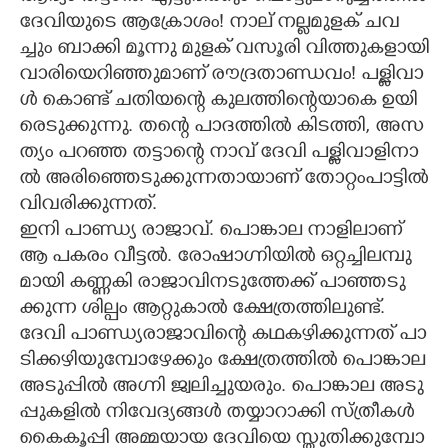
​ദേ​വി​യു​ടെ​ ​ആ​ക്രോ​ശം​!​ ​നാ​ല് ​ന​ല്ല​മു​ള​ക് ​ച​വ​
ച്ചും​ ​ബാ​ക്കി​ ​മൂ​ന്നു​ ​മു​ള​ക് ​വ​സൂ​രി​ ​വി​ത്തു​ക​ളാ​യി​
​വാ​രി​യെ​റി​ഞ്ഞു​മാ​ണ് ​രൗ​ദ്ര​താ​ണ്ഡ​വം​!​ ​പ​ള്ളി​വാ​
ൾ​ ​കൊ​ണ്ട് ​ച​തി​യ​ന്റെ​ ​കു​ല​ത്തി​ന്റെ​യാ​കെ​ ​ഉ​യി​
രെ​ടു​ക്കു​ന്നു.​ ​ത​ന്റെ​ ​പാ​ദ​ത്തി​ൽ​ ​കി​ട​ത്തി,​​​ ​അ​സ​
ത്യം​ ​പ​റ​ഞ്ഞ​ ​ത​ട്ടാ​ന്റെ​ ​നാ​വ് ​ദേ​വി​ ​പ​ള്ളി​വാ​ളി​നാ​
ൽ​ ​അ​രി​ഞ്ഞെ​ടു​ക്കു​ന്ന​താ​യാ​ണ് ​തോ​റ്റം​പാ​ട്ടി​ൽ​
​വി​വ​രി​ക്കു​ന്ന​ത്.
ഇ​നി​ ​പാ​ണ്ഡ്യ​ ​രാ​ജാ​വ്.​ ​പൊ​ങ്കാ​ല​ ​നാ​ളി​ലാ​ണ് ​
ആ​ ​പ​ക​രം​ ​വീ​ട്ട​ൽ.​ ​രോ​ഷാ​ഗ്നി​യി​ൽ​ ​ഒ​റ്റ​ച്ചി​ല​മ്പു​
മാ​യി​ ​ക​ണ്ണ​കി​ ​രാ​ജാ​വി​ന​ടു​ത്തേ​ക്ക് ​പാ​ഞ്ഞ​ടു​
ക്കു​ന്ന​ ​ശി​ല്പം​ ​ആ​റ്റു​കാ​ൽ​ ​ക്ഷേ​ത്ര​ത്തി​ലു​ണ്ട്.​ ​
ദേ​വി​ ​പാ​ണ്ഡ്യ​രാ​ജാ​വി​ന്റെ​ ​ക​ഥ​ക​ഴി​ക്കു​ന്ന​ത് ​പാ​
ടി​ക്ക​ഴി​യു​മ്പോ​ഴേ​ക്കും​ ​ക്ഷേ​ത്ര​ത്തി​ൽ​ ​പൊ​ങ്കാ​ല​
​അ​ടു​പ്പി​ൽ​ ​അ​ഗ്നി​ ​ജ്വ​ലി​ച്ചു​യ​രും.​ ​പൊ​ങ്കാ​ല​ ​അ​ടു​
പ്പു​ക​ളി​ൽ​ ​നി​വേ​ദ്യ​ങ്ങ​ൾ​ ​ത​യ്യാ​റാ​ക്കി​ ​സ്ത്രീ​ക​ൾ​ ​
കൈ​കൂ​പ്പി​ ​അ​മ്മ​യാ​യ​ ​ദേ​വി​യെ​ ​സ്തു​തി​ക്കു​മ്പോ​