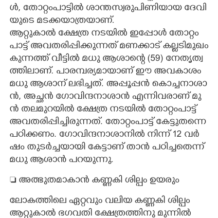
ൾ,​ ​തോ​റ്റം​പാ​ട്ടി​ൽ​ ​ശാ​ന്ത​സ്വ​രു​പി​ണി​യാ​യ​ ​ദേ​വി​
യു​ടെ​ ​മ​ട​ക്ക​യാ​ത്ര​യാ​ണ്.
ആ​റ്റു​കാ​ൽ​ ​ക്ഷേ​ത്ര​ ​ന​ട​യി​ൽ​ ​ഇ​പ്പോ​ൾ​ ​തോ​റ്റം​ ​
പാ​ട്ട് ​അ​വ​ത​രി​പ്പി​ക്കു​ന്ന​ത് ​മ​ണ​ക്കാ​ട് ​ക​ല്ല​ടി​മു​ഖം​
​കു​ന്ന​ത്ത് ​വീ​ട്ടി​ൽ​ ​മ​ധു​ ​ആ​ശാ​ന്റെ​ ​(59​)​ ​നേ​തൃ​ത്വ​
ത്തി​ലാ​ണ്.​ ​പാ​ര​മ്പ​ര്യ​മാ​യാ​ണ് ​ഈ​ ​അ​വ​കാ​ശം​ ​
മ​ധു​ ​ആ​ശാ​ന് ​ല​ഭി​ച്ച​ത്.​ ​അ​പ്പൂ​പ്പ​ൻ​ ​കൊ​ച്ച​നാ​ശാ​
ൻ,​ ​അ​ച്ഛ​ൻ​ ​ഗോ​വി​ന്ദ​നാ​ശാ​ൻ​ ​എ​ന്നി​വ​രാ​ണ് ​മു​
ൻ​ ​ത​ല​മു​റ​യി​ൽ​ ​ക്ഷേ​ത്ര​ ​ന​ട​യി​ൽ​ ​തോ​റ്റം​പാ​ട്ട് ​
അ​വ​ത​രി​പ്പി​ച്ചി​രു​ന്ന​ത്.​ ​തോ​റ്റം​പാ​ട്ട് ​കേ​ട്ടു​ത​ന്നെ​ ​
പ​ഠി​ക്ക​ണം.​ ​ഗോ​വി​ന്ദ​നാ​ശാ​നി​ൽ​ ​നി​ന്ന് 12​ ​വ​ർ​
ഷം​ ​തു​ട​ർ​ച്ച​യാ​യി​ ​കേ​ട്ടാ​ണ് ​താ​ൻ​ ​പ​ഠി​ച്ച​തെ​ന്ന് ​
മ​ധു​ ​ആ​ശാ​ൻ​ ​പ​റ​യു​ന്നു.
 അത്ഭുതമാകാൻ കണ്ണകി ശില്പം ഉയരും
ലോകത്തിലെ ഏറ്റവും വലിയ കണ്ണകി ശില്പം
ആറ്റുകാൽ ഭഗവതി ക്ഷേത്രത്തിനു മുന്നിൽ