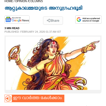
HOME /
OPINION /
COLUMNS
CINEMA
ആറ്റുകാലമ്മയുടെ അനുഗ്രഹഭൂമി
OPINION
Share
3 MIN READ
PHOTOS
PUBLISHED: FEBRUARY 24, 2026 01:37 AM IST
LIFESTYLE
SPIRITUAL
INFO+
ART
ഈ വാർത്ത കേൾക്കാം
ASTRO