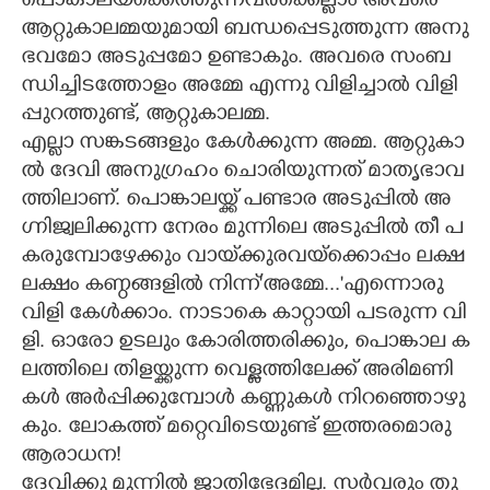
പൊ​ങ്കാ​ല​യ്ക്കെ​ത്തു​ന്ന​വ​ർ​ക്കെ​ല്ലാം​ ​അ​വ​രെ​ ​
ആ​റ്റു​കാ​ല​മ്മ​യു​മാ​യി​ ​ബ​ന്ധ​പ്പെ​ടു​ത്തു​ന്ന​ ​അ​നു​
ഭ​വ​മോ​ ​അ​ടു​പ്പ​മോ​ ​ഉ​ണ്ടാ​കും.​ ​അ​വ​രെ​ ​സം​ബ​
ന്ധി​ച്ചി​ട​ത്തോ​ളം​ ​അ​മ്മേ​ ​എ​ന്നു​ ​വി​ളി​ച്ചാ​ൽ​ ​വി​ളി​
പ്പു​റ​ത്തു​ണ്ട്,​​​ ​ആ​റ്റു​കാ​ല​മ്മ.
എ​ല്ലാ​ ​സ​ങ്ക​ട​ങ്ങ​ളും​ ​കേ​ൾ​ക്കു​ന്ന​ ​അ​മ്മ.​ ​ആ​റ്റു​കാ​
ൽ​ ​ദേ​വി​ ​അ​നു​ഗ്ര​ഹം​ ​ചൊ​രി​യു​ന്ന​ത് ​മാ​തൃ​ഭാ​വ​
ത്തി​ലാ​ണ്.​ ​പൊ​ങ്കാ​ല​യ്ക്ക് ​പ​ണ്ടാ​ര​ ​അ​ടു​പ്പി​ൽ​ ​അ​
ഗ്നി​ജ്വ​ലി​ക്കു​ന്ന​ ​നേ​രം​ ​മു​ന്നി​ലെ​ ​അ​ടു​പ്പി​ൽ​ ​തീ​ ​പ​
ക​രു​മ്പോ​ഴേ​ക്കും​ ​വാ​യ്‌​ക്കു​ര​വ​യ്ക്കൊ​പ്പം​ ​ല​ക്ഷ​
ല​ക്ഷം​ ​ക​ണ്ഠ​ങ്ങ​ളി​ൽ​ ​നി​ന്ന്'​അ​മ്മേ...​"എ​ന്നൊ​രു​ ​
വി​ളി​ ​കേ​ൾ​ക്കാം.​ ​നാ​ടാ​കെ​ ​കാ​റ്റാ​യി​ ​പ​ട​രു​ന്ന​ ​വി​
ളി.​ ​ഓ​രോ​ ​ഉ​ട​ലും​ ​കോ​രി​ത്ത​രി​ക്കും,​ ​പൊ​ങ്കാ​ല​ ​ക​
ല​ത്തി​ലെ​ ​തി​ള​യ്ക്കു​ന്ന​ ​വെ​ള്ള​ത്തി​ലേ​ക്ക് ​അ​രി​മ​ണി​
ക​ൾ​ ​അ​ർ​പ്പി​ക്കു​മ്പോ​ൾ​ ​ക​ണ്ണു​ക​ൾ​ ​നി​റ​ഞ്ഞൊ​ഴു​
കും.​ ​ലോ​ക​ത്ത് ​മ​റ്റെ​വി​ടെ​യു​ണ്ട് ​ഇ​ത്ത​ര​മൊ​രു​ ​
ആ​രാ​ധ​ന!
ദേ​വി​ക്കു​ ​മു​ന്നി​ൽ​ ​ജാ​തി​ഭേ​ദ​മി​ല്ല.​ ​സ​ർ​വ​രും​ ​തു​