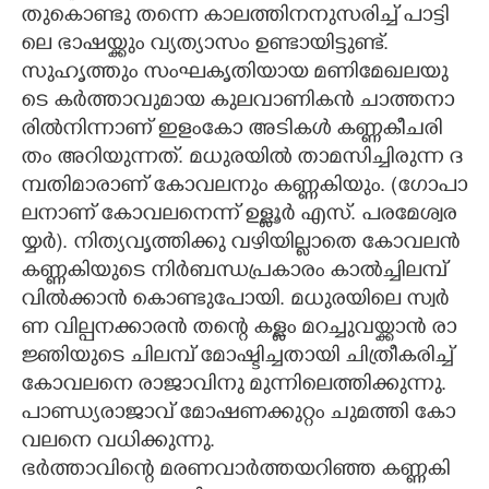
തു​കൊ​ണ്ടു​ ​ത​ന്നെ​ ​കാ​ല​ത്തി​നനു​സ​രി​ച്ച് ​പാ​ട്ടി​
ലെ​ ​ഭാ​ഷ​യ്ക്കും​ ​വ്യ​ത്യാ​സം​ ​ഉ​ണ്ടാ​യി​ട്ടു​ണ്ട്.
സു​ഹൃ​ത്തും​ ​സം​ഘ​കൃ​തി​യാ​യ​ ​മ​ണി​മേ​ഖ​ല​യു​
ടെ​ ​ക​ർ​ത്താ​വു​മാ​യ​ ​കു​ല​വാ​ണി​ക​ൻ​ ​ചാ​ത്ത​നാ​
രി​ൽ​നി​ന്നാ​ണ് ​ഇ​ളം​കോ​ ​അ​ടി​ക​ൾ​ ​ക​ണ്ണ​കീ​ച​രി​
തം​ ​അ​റി​യു​ന്ന​ത്.​ ​മ​ധു​ര​യി​ൽ​ ​താ​മ​സി​ച്ചി​രു​ന്ന​ ​ദ​
മ്പ​തി​മാ​രാ​ണ് ​കോ​വ​ല​നും​ ​ക​ണ്ണ​കി​യും.​ ​(​ഗോ​പാ​
ല​നാ​ണ് ​കോ​വ​ല​നെ​ന്ന് ​ഉ​ള്ളൂ​ർ​ ​എ​സ്.​ ​പ​ര​മേ​ശ്വ​ര​
യ്യ​ർ​).​ ​നി​ത്യ​വൃ​ത്തി​ക്കു​ ​വ​ഴി​യി​ല്ലാ​തെ​ ​കോ​വ​ല​ൻ​ ​
ക​ണ്ണ​കി​യു​ടെ​ ​നി​ർ​ബ​ന്ധ​പ്ര​കാ​രം​ ​കാ​ൽ​ച്ചി​ല​മ്പ് ​
വി​ൽ​ക്കാ​ൻ​ ​കൊ​ണ്ടു​പോ​യി.​ ​മ​ധു​ര​യി​ലെ​ ​സ്വ​ർ​
ണ​ ​വി​ല്പന​ക്കാ​ര​ൻ​ ​ത​ന്റെ​ ​ക​ള്ളം​ ​മ​റ​ച്ചു​വ​യ്ക്കാ​ൻ​ ​രാ​
ജ്ഞി​യു​ടെ​ ​ചി​ല​മ്പ് ​മോ​ഷ്ടി​ച്ച​താ​യി​ ​ചി​ത്രീ​ക​രി​ച്ച് ​
കോ​വ​ല​നെ​ ​രാ​ജാ​വി​നു​ ​മു​ന്നി​ലെ​ത്തി​ക്കു​ന്നു.​ ​
പാ​ണ്ഡ്യ​രാ​ജാ​വ് ​മോ​ഷ​ണ​ക്കു​റ്റം​ ​ചു​മ​ത്തി​ ​കോ​
വ​ല​നെ​ ​വ​ധി​ക്കു​ന്നു.
ഭ​ർ​ത്താ​വി​ന്റെ​ ​മ​ര​ണ​വാ​ർ​ത്ത​യ​റി​ഞ്ഞ​ ​ക​ണ്ണ​കി​ ​