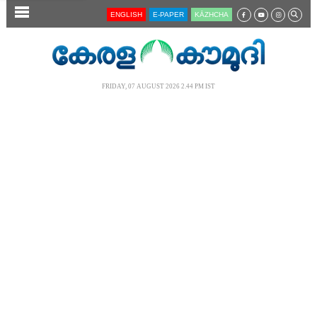
SECTIONS
ENGLISH
E-PAPER
KĀZHCHA
HOME
LATEST
FRIDAY, 07 AUGUST 2026 2.44 PM IST
AUDIO
NOTIFIED NEWS
POLL
KERALA
LOCAL
NEWS 360
CASE DIARY