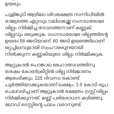
ഉയരും.
പുളിങ്കുടി ആഴിമല ശിവക്ഷേത്ര സന്നിധിയിൽ
രാജ്യത്തെ ഏറ്റവും വലിപ്പമുള്ള ഗംഗാധരേശ്വര
ശില്പം നിർമ്മിച്ച ദേവദത്തനാണ് കണ്ണകി
ശില്പവും ഒരുക്കുക. ഗംഗാധരേശ്വര ശില്പത്തിന്റെ
ഉയരം 58 അടിയാണ്. 60 അടി ഉയരത്തിലാണ്
ഒറ്റച്ചിലമ്പുമായി സംഹാരരുദ്ര‌യായി
×
Share this link
നിൽക്കുന്ന കണ്ണകിയുടെ ശില്പം നിർമ്മിക്കുക.
ആറ്റുകാൽ പൊങ്കാല മഹോത്സവത്തിനു
ശേഷം കോൺക്രീറ്റിൽ ശില്പ നിർമ്മാണം
ആരംഭിക്കും. 225 ദിവസം കൊണ്ട്
Copy Link
പൂർത്തിയാക്കുകയാണ് ലക്ഷ്യം. 3.5 കോടി രൂപ
ചെലവഴിച്ചാണ് ആറ്റുകാൽ ക്ഷേത്രം ട്രസ്റ്റ് ശില്പം
നിർമ്മിക്കുന്നത്. മണ്ണ് പരിശോധന കഴി‌ഞ്ഞു.
ലോഡ് ടെസ്റ്റിന്റെ ഫലം വരാനുണ്ട്.