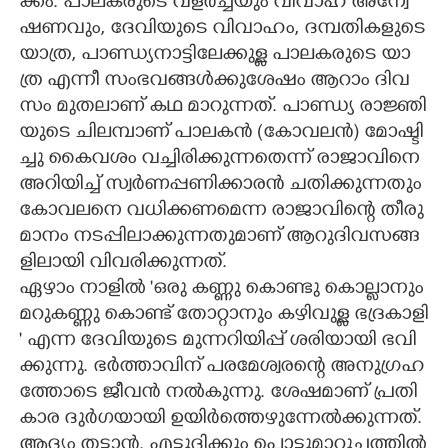
ക്കം.​ ​പാ​ല​ക​രു​ടെ​ ​വ​ള​ർ​ച്ച​യും​ ​വി​വാ​ഹ​ ​അ​ന്വേ​
ഷ​ണ​വും,​ ​ദേ​വി​യു​ടെ​ ​വി​വാ​ഹം,​ ​ദ​മ്പ​തി​ക​ളു​ടെ​
​യാ​ത്ര,​ ​പാ​ണ്ഡ്യ​നാ​ട്ടി​ലേ​ക്കു​ള്ള​ ​പാ​ല​ക​രു​ടെ​ ​യാ​
ത്ര​ ​എ​ന്നീ​ ​സം​ഭ​വ​ങ്ങ​ൾ​ക്കു​ശേ​ഷം​ ​ആ​റാം​ ​ദി​വ​
സം​ ​മു​ത​ലാ​ണ് ​ക​ഥ​ ​മാ​റു​ന്ന​ത്.​ ​പാ​ണ്ഡ്യ​ ​രാ​ജ്ഞി​
യു​ടെ​ ​ചി​ല​മ്പാ​ണ് ​പാ​ല​ക​ൻ​ ​(​കോ​വ​ല​ൻ​)​ ​മോ​ഷ്ടി​
ച്ചു​ ​കൈ​വ​ശം​ ​വ​ച്ചി​രി​ക്കു​ന്ന​തെ​ന്ന് ​രാ​ജാ​വി​നെ​ ​
അ​റി​യി​ച്ച് ​സ്വ​ർ​ണ​പ്പ​ണി​ക്കാ​ര​ൻ​ ​ച​തി​ക്കു​ന്ന​തും​ ​
കോ​വ​ല​നെ​ ​വ​ധി​ക്ക​ണ​മെ​ന്ന​ ​രാ​ജാ​വി​ന്റെ​ ​തീ​രു​
മാ​നം​ ​ന​ട​പ്പി​ലാ​ക്കു​ന്ന​തു​മാ​ണ് ​ആ​റു​ദി​വ​സ​ങ്ങ​
ളി​ലാ​യി​ ​വി​വ​രി​ക്കു​ന്ന​ത്.
ഏ​ഴാം​ ​നാ​ളി​ൽ​ ​'​ഒ​രു​ ​ക​ണ്ണു​ ​കൊ​ണ്ടു​ ​കൊ​ല്ലാ​നും​ ​
മ​റു​ക​ണ്ണു​ ​കൊ​ണ്ട് ​തോ​റ്റാ​നും​ ​ക​ഴി​വു​ള്ള​ ​ഭ​ദ്ര​കാ​ളി​
" ​എ​ന്ന​ ​ദേ​വി​യു​ടെ​ ​മു​ന്ന​റി​യി​പ്പ് ​ശ​രി​യാ​യി​ ​ഭ​വി​
ക്കു​ന്നു.​ ​ഭ​ർ​ത്താ​വി​ന് ​പ​ര​മേ​ശ്വ​ര​ന്റെ​ ​അ​നു​ഗ്ര​ഹ​
ത്തോ​ടെ​ ​ജീ​വ​ൻ​ ​ന​ൽ​കു​ന്നു.​ ​ശേ​ഷ​മാ​ണ് ​പ്ര​തി​
കാ​ര​ ​ദു​ർ​ഗ​യാ​യി​ ​ഉ​യി​ർ​ത്തെ​ഴു​ന്നേ​ൽ​ക്കു​ന്ന​ത്.​ ​
ആ​ദ്യം​ ​ത​ട്ടാ​ൻ.​ ​എ​ട്ടു​ദി​ക്കും​ ​പൊ​ട്ടു​മാ​റു​ച്ച​ത്തി​ൽ​