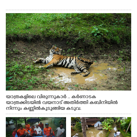
യാത്രകളിലെ വിരുന്നുകാർ .. കർണാടക
യാത്രക്കിടയിൽ വയനാട് അതിർത്തി കബിനിയിൽ
നിന്നും കണ്ണിൽകുടുങ്ങിയ കടുവ.