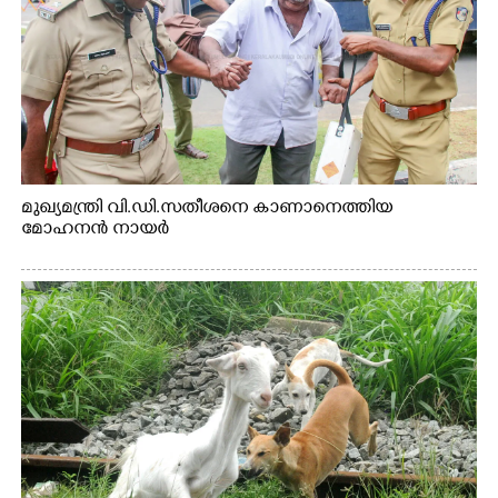
മുഖ്യമന്ത്രി വി.ഡി.സതീശനെ കാണാനെത്തിയ
മോഹനൻ നായർ