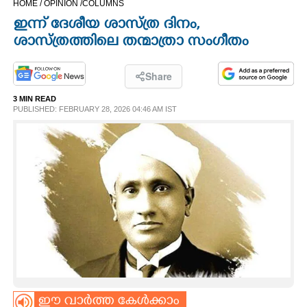
HOME /
OPINION /
COLUMNS
CINEMA
ഇന്ന് ദേശീയ ശാസ്ത്ര ദിനം,
ശാസ്ത്രത്തിലെ തന്മാത്രാ സംഗീതം
OPINION
Share
PHOTOS
3 MIN READ
PUBLISHED: FEBRUARY 28, 2026 04:46 AM IST
LIFESTYLE
SPIRITUAL
INFO+
ART
ASTRO
ഈ വാർത്ത കേൾക്കാം