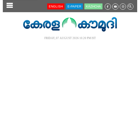
SECTIONS
ENGLISH
E-PAPER
KĀZHCHA
HOME
LATEST
FRIDAY, 07 AUGUST 2026 10.20 PM IST
AUDIO
NOTIFIED NEWS
POLL
KERALA
LOCAL
NEWS 360
CASE DIARY