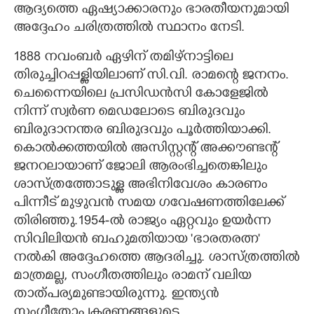
ആദ്യത്തെ ഏഷ്യാക്കാരനും ഭാരതീയനുമായി
അദ്ദേഹം ചരിത്രത്തിൽ സ്ഥാനം നേടി.
1888 നവംബർ ഏഴിന് തമിഴ്നാട്ടിലെ
തിരുച്ചിറപ്പള്ളിയിലാണ് സി.വി. രാമന്റെ ജനനം.
ചെന്നൈയിലെ പ്രസിഡൻസി കോളേജിൽ
നിന്ന് സ്വർണ മെഡലോടെ ബിരുദവും
ബിരുദാനന്തര ബിരുദവും പൂർത്തിയാക്കി.
കൊൽക്കത്തയിൽ അസിസ്റ്റന്റ് അക്കൗണ്ടന്റ്
ജനറലായാണ് ജോലി ആരംഭിച്ചതെങ്കിലും
ശാസ്ത്രത്തോടുള്ള അഭിനിവേശം കാരണം
പിന്നീട് മുഴുവൻ സമയ ഗവേഷണത്തിലേക്ക്
തിരിഞ്ഞു.1954-ൽ രാജ്യം ഏറ്റവും ഉയർന്ന
സിവിലിയൻ ബഹുമതിയായ 'ഭാരതരത്ന"
നൽകി അദ്ദേഹത്തെ ആദരിച്ചു. ശാസ്ത്രത്തിൽ
മാത്രമല്ല, സംഗീതത്തിലും രാമന് വലിയ
താത്പര്യമുണ്ടായിരുന്നു. ഇന്ത്യൻ
സംഗീതോപകരണങ്ങളുടെ