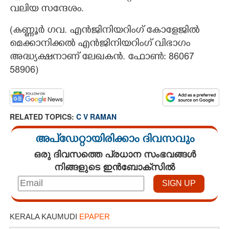
വലിയ സന്ദേശം.
(കണ്ണൂർ ഗവ. എൻജിനിയറിംഗ് കോളേജിൽ
മെക്കാനിക്കൽ എൻജിനിയറിംഗ് വിഭാഗം
അദ്ധ്യക്ഷനാണ് ലേഖകൻ. ഫോൺ: 86067
58906)​
RELATED TOPICS:
C V RAMAN
അപ്ഡേറ്റായിരിക്കാം ദിവസവും
ഒരു ദിവസത്തെ പ്രധാന സംഭവങ്ങൾ
നിങ്ങളുടെ ഇൻബോക്സിൽ
KERALA KAUMUDI
EPAPER