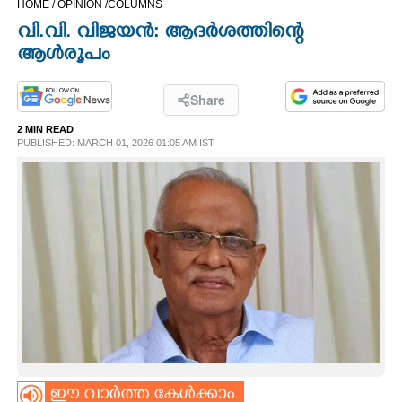
HOME /
OPINION /
COLUMNS
CINEMA
വി.വി. വിജയൻ: ആദർശത്തിന്റെ
ആൾരൂപം
OPINION
Share
PHOTOS
2 MIN READ
PUBLISHED: MARCH 01, 2026 01:05 AM IST
LIFESTYLE
SPIRITUAL
INFO+
ART
ASTRO
ഈ വാർത്ത കേൾക്കാം