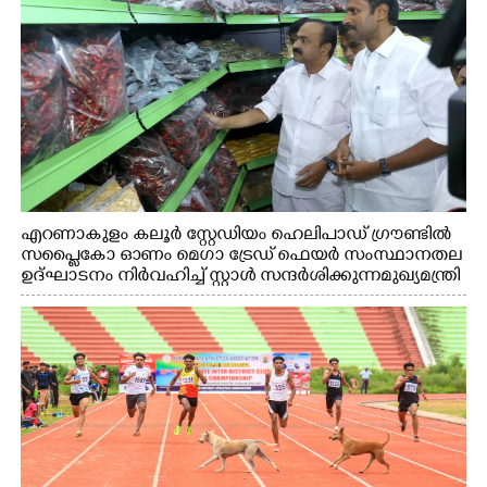
എറണാകുളം കലൂർ സ്റ്റേഡിയം ഹെലിപാഡ് ഗ്രൗണ്ടിൽ
സപ്ളൈകോ ഓണം മെഗാ ട്രേഡ് ഫെയർ സംസ്ഥാനതല
ഉദ്ഘാടനം നിർവഹിച്ച് സ്റ്റാൾ സന്ദർശിക്കുന്ന മുഖ്യമന്ത്രി
വി.ഡി. സതീശൻ. മന്ത്രി അനൂപ് ജേക്കബ് സമീപം