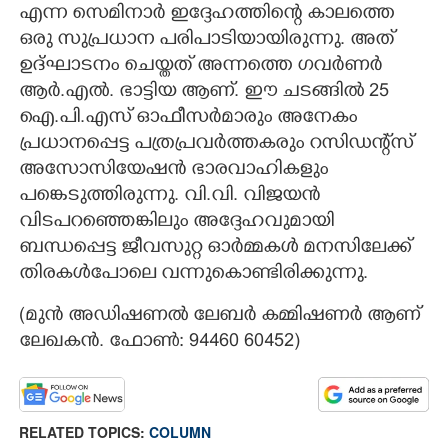
എന്ന സെമിനാർ ഇദ്ദേഹത്തിന്റെ കാലത്തെ
ഒരു സുപ്രധാന പരിപാടിയായിരുന്നു. അത്
ഉദ്ഘാടനം ചെയ്തത് അന്നത്തെ ഗവർണർ
ആർ.എൽ. ഭാട്ടിയ ആണ്. ഈ ചടങ്ങിൽ 25
ഐ.പി.എസ് ഓഫീസർമാരും അനേകം
പ്രധാനപ്പെട്ട പത്രപ്രവർത്തകരും റസിഡന്റ്‌സ്
അസോസിയേഷൻ ഭാരവാഹികളും
പങ്കെടുത്തിരുന്നു. വി.വി. വിജയൻ
വിടപറഞ്ഞെങ്കിലും അദ്ദേഹവുമായി
ബന്ധപ്പെട്ട ജീവസുറ്റ ഓർമ്മകൾ മനസിലേക്ക്
തിരകൾപോലെ വന്നുകൊണ്ടിരിക്കുന്നു.
(മുൻ അഡിഷണൽ ലേബർ കമ്മിഷണർ ആണ്
ലേഖകൻ. ഫോൺ: 94460 60452)​
RELATED TOPICS:
COLUMN