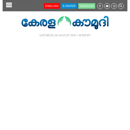
SECTIONS
ENGLISH
E-PAPER
KĀZHCHA
HOME
LATEST
SATURDAY, 08 AUGUST 2026 7.48 PM IST
AUDIO
NOTIFIED NEWS
POLL
KERALA
LOCAL
NEWS 360
CASE DIARY