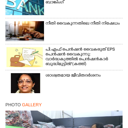
ബാങ്കിംഗ്
നീതി വൈകുന്നതിലെ നീതി നിഷേധം
പി.എഫ് പെൻഷൻ വൈകരുത് EPS
പെൻഷൻ വൈകുന്നു:
വാർദ്ധക്യത്തിൽ പെൻഷൻകാർ
ബുദ്ധിമുട്ടിൽ*(കത്ത്)
ശാശ്വതമായ ജീവിതദർശനം
PHOTO
GALLERY