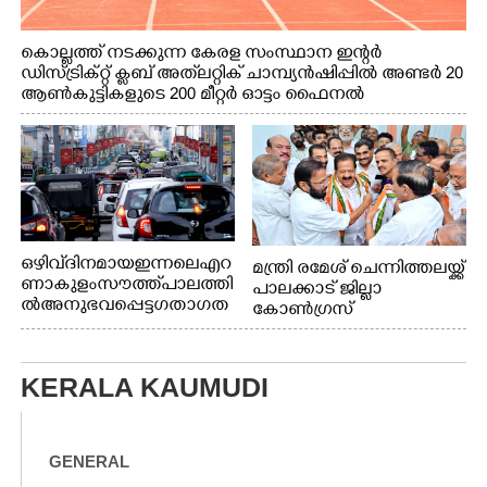
കൊല്ലത്ത് നടക്കുന്ന കേരള സംസ്ഥാന ഇന്റർ
ഡിസ്ട്രിക്റ്റ് ക്ലബ് അത്‌ലറ്റിക് ചാമ്പ്യൻഷിപ്പിൽ അണ്ടർ 20
ആൺകുട്ടികളുടെ 200 മീറ്റർ ഓട്ടം ഫൈനൽ
മത്സരത്തിനിടെ സിന്തറ്റിക് ട്രാക്കിന് കുറുകെ ഓടുന്ന
നായകൾ.
ഒഴിവ് ദിനമായ ഇന്നലെ എറ
മന്ത്രി രമേശ് ചെന്നിത്തലയ്ക്ക്
ണാകുളം സൗത്ത് പാലത്തി
പാലക്കാട് ജില്ലാ
ൽ അനുഭവപ്പെട്ട ഗതാഗത
കോൺഗ്രസ്
ക്കുരുക്ക്
KERALA KAUMUDI
GENERAL