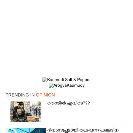
×
Share this link
Copy Link
TRENDING IN
OPINION
തൊഴിൽ എവിടെ???
ദിവാസ്വപ്നമായി തുടരുന്ന പഞ്ചദിന