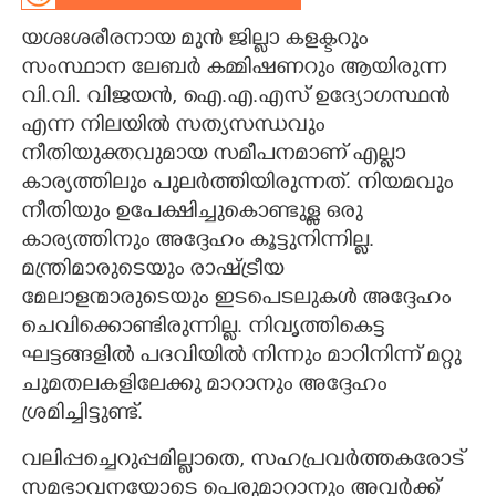
യശഃശരീരനായ മുൻ ജില്ലാ കളക്ടറും
CARTOONS
സംസ്ഥാന ലേബർ കമ്മിഷണറും ആയിരുന്ന
വി.വി. വിജയൻ,​ ഐ.എ.എസ് ഉദ്യോഗസ്ഥൻ
LITERATURE
എന്ന നിലയിൽ സത്യസന്ധവും
നീതിയുക്തവുമായ സമീപനമാണ് എല്ലാ
ZOOM
കാര്യത്തിലും പുലർത്തിയിരുന്നത്. നിയമവും
നീതിയും ഉപേക്ഷിച്ചുകൊണ്ടുള്ള ഒരു
CONTACT US
കാര്യത്തിനും അദ്ദേഹം കൂട്ടുനിന്നില്ല.
മന്ത്രിമാരുടെയും രാഷ്ട്രീയ
മേലാളന്മാരുടെയും ഇടപെടലുകൾ അദ്ദേഹം
ചെവിക്കൊണ്ടിരുന്നില്ല. നിവൃത്തികെട്ട
ഘട്ടങ്ങളിൽ പദവിയിൽ നിന്നും മാറിനിന്ന് മറ്റു
ചുമതലകളിലേക്കു മാറാനും അദ്ദേഹം
ശ്രമിച്ചിട്ടുണ്ട്.
വലിപ്പച്ചെറുപ്പമില്ലാതെ,​ സഹപ്രവർത്തകരോട്
സമഭാവനയോടെ പെരുമാറാനും അവർക്ക്