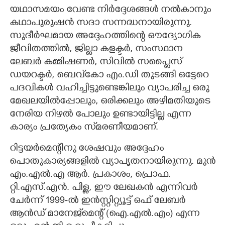
യഥാസമയം വേണ്ട നിർദ്ദേശങ്ങൾ നൽകാനും
കഥാപുരുഷൻ സദാ സന്നദ്ധനായിരുന്നു.
സുദീർഘമായ അദ്ദേഹത്തിന്റെ ഔദ്യോഗിക
ജീവിതത്തിൽ,​ ജില്ലാ കളക്ടർ, സംസ്ഥാന
ലേബർ കമ്മിഷണർ, സിവിൽ സപ്ളൈസ്
ഡയറക്ടർ, ബെവ്‌കോ എം.ഡി തുടങ്ങി ഒട്ടേറെ
പദവികൾ വഹിച്ചിട്ടുണ്ടെങ്കിലും വ്യാപരിച്ച ഒരു
മേഖലയിൽപ്പോലും,​ ഒരിക്കലും അഴിമതിയുടെ
നേരിയ നിഴൽ പോലും ഉണ്ടായിട്ടില്ല എന്ന
കാര്യം പ്രത്യേകം സ്‌മരണീയമാണ്.
റിട്ടയർമെന്റിനു ശേഷവും അദ്ദേഹം
പൊതുകാര്യങ്ങളിൽ വ്യാപൃതനായിരുന്നു. മുൻ
എം.എൽ.എ ആർ. പ്രകാശം, പ്രൊഫ.
റ്റി.എസ്.എൻ. പിള്ള, ഈ ലേഖകൻ എന്നിവർ
ചേർന്ന് 1999-ൽ ഇൻസ്റ്റിറ്റ്യൂട്ട് ഒഫ് ലേബർ
ആൻഡ് മാനേജ്‌മെന്റ് (ഐ.എൽ.എം) എന്ന