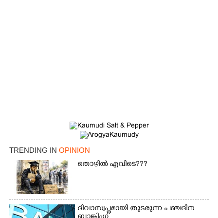
TRENDING IN
OPINION
തൊഴിൽ എവിടെ???
ദിവാസ്വപ്നമായി തുടരുന്ന പഞ്ചദിന
ബാങ്കിംഗ്