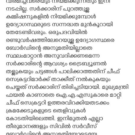
വിരമിച്ചവരെയും നിയമിക്കുന്നതും ഇനി
നടപ്പില്ല. സർക്കാരിന് പുറത്തുള്ള
കമ്മിഷനുകളിൽ നിയമിക്കുമ്പോൾ
ഉദ്യോഗസ്ഥരുടെ സന്നദ്ധത മുൻകൂറായി
തേടേണ്ടിവരും. ഒരുപദവിയിൽ
രണ്ടുവർഷത്തിലേറെയുള്ള ഉദ്യോഗസ്ഥരെ
ബോർഡിന്റെ അനുമതിയില്ലാതെ
സ്ഥലംമാറ്റാൻ അനുവദിക്കണമെന്ന
സർക്കാരിന്റെ ആവശ്യം ട്രൈബ്യൂണൽ
തള്ളുകയും ചട്ടങ്ങൾ പാലിക്കാത്തതിന് ചീഫ്
സെക്രട്ടറിമാർക്ക് താക്കീത് നൽകുകയും
ചെയ്തത് സർക്കാരിന് തിരിച്ചടിയായി. മുഖ്യമന്ത്രി
ഫയൽ കാണാതെ ഐ.എ.എസുകാരെ മാറ്റി
ചീഫ് സെക്രട്ടറി ഉത്തരവിറക്കിയതടക്കം
ക്രമക്കേടുകളുടെ തെളിവുകൾ
കോടതിയിലെത്തി. ഇനിമുതൽ എല്ലാ
തീരുമാനങ്ങളും സിവിൽ സർവീസ്
ബോർഡിന്റെ അനുമതിയോടെയേ