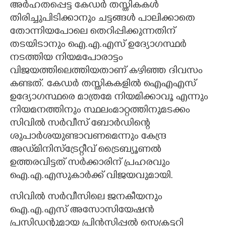
അർഹതപ്പെട്ട കേഡർ തസ്തികകൾ
തിരിച്ചുപിടിക്കാനും ചട്ടങ്ങൾ പാലിക്കാതെ
CARTOONS
തോന്നിയപോലെ തെറിപ്പിക്കുന്നതിന്
തടയിടാനും ഐ.എ.എസ് ഉദ്യോഗസ്ഥർ
LITERATURE
നടത്തിയ നിയമപോരാട്ടം
വിജയത്തിലെത്തിയതാണ് കഴിഞ്ഞ ദിവസം
ZOOM
കണ്ടത്. കേഡർ തസ്തികകളിൽ ഐഎഎസ്
ഉദ്യോഗസ്ഥരെ മാത്രമേ നിയമിക്കാവൂ എന്നും
CONTACT US
നിയമനത്തിനും സ്ഥലംമാറ്റത്തിനുമടക്കം
സിവിൽ സർവീസ് ബോർഡിന്റെ
ശുപാർശയുണ്ടാവണമെന്നും കേന്ദ്ര
അഡ്‌മിനിസ്ട്രേറ്റീവ് ട്രൈബ്യൂണൽ
ഉത്തരവിട്ടത് സർക്കാരിന് പ്രഹരവും
ഐ.എ.എസുകാർക്ക് വിജയവുമായി.
സിവിൽ സർവീസിലെ ജനകീയനും
ഐ.എ.എസ് അസോസിയേഷൻ
പ്രസിഡന്റുമായ പ്രിൻസിപ്പൽ സെക്രട്ടറി