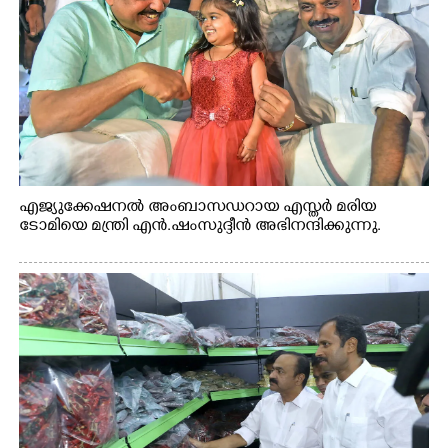
എജ്യുക്കേഷനൽ അംബാസഡറായ എസ്തർ മരിയ
ടോമിയെ മന്ത്രി എൻ.ഷംസുദ്ദീൻ അഭിനന്ദിക്കുന്നു.