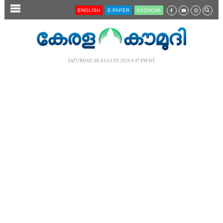
SECTIONS
ENGLISH
E-PAPER
KĀZHCHA
HOME
LATEST
SATURDAY, 08 AUGUST 2026 9.47 PM IST
AUDIO
NOTIFIED NEWS
POLL
KERALA
LOCAL
NEWS 360
CASE DIARY