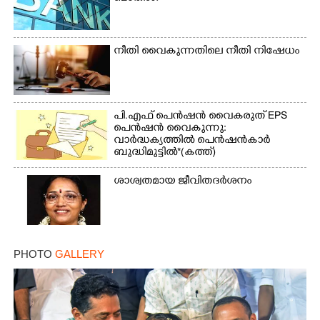
നീതി വൈകുന്നതിലെ നീതി നിഷേധം
പി.എഫ് പെൻഷൻ വൈകരുത് EPS
പെൻഷൻ വൈകുന്നു:
വാർദ്ധക്യത്തിൽ പെൻഷൻകാർ
ബുദ്ധിമുട്ടിൽ*(കത്ത്)
ശാശ്വതമായ ജീവിതദർശനം
PHOTO
GALLERY