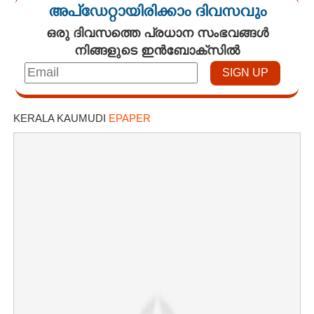
അപ്ഡേറ്റായിരിക്കാം ദിവസവും
ഒരു ദിവസത്തെ പ്രധാന സംഭവങ്ങൾ
നിങ്ങളുടെ ഇൻബോക്സിൽ
×
Share this link
KERALA KAUMUDI
EPAPER
Copy Link