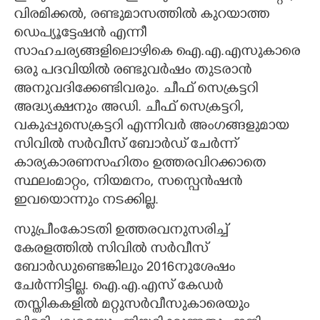
വിരമിക്കൽ, രണ്ടുമാസത്തിൽ കുറയാത്ത
ഡെപ്യൂട്ടേഷൻ എന്നീ
സാഹചര്യങ്ങളിലൊഴികെ ഐ.എ.എസുകാരെ
ഒരു പദവിയിൽ രണ്ടുവർഷം തുടരാൻ
അനുവദിക്കേണ്ടിവരും. ചീഫ് സെക്രട്ടറി
അദ്ധ്യക്ഷനും അഡി. ചീഫ് സെക്രട്ടറി,
വകുപ്പുസെക്രട്ടറി എന്നിവർ അംഗങ്ങളുമായ
സിവിൽ സർവീസ് ബോർഡ് ചേർന്ന്
കാര്യകാരണസഹിതം ഉത്തരവിറക്കാതെ
സ്ഥലംമാറ്റം, നിയമനം, സസ്പെൻഷൻ
ഇവയൊന്നും നടക്കില്ല.
സുപ്രീംകോടതി ഉത്തരവനുസരിച്ച്
കേരളത്തിൽ സിവിൽ സർവീസ്
ബോർഡുണ്ടെങ്കിലും 2016നുശേഷം
ചേർന്നിട്ടില്ല. ഐ.എ.എസ് കേഡർ
തസ്തികകളിൽ മറ്റുസർവീസുകാരെയും