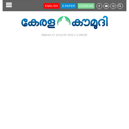
SECTIONS
ENGLISH
E-PAPER
KĀZHCHA
HOME
LATEST
FRIDAY, 07 AUGUST 2026 5.12 PM IST
AUDIO
NOTIFIED NEWS
POLL
KERALA
LOCAL
NEWS 360
CASE DIARY