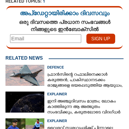
RELATED TOPICS:
1
അപ്ഡേറ്റായിരിക്കാം ദിവസവും
ഒരു ദിവസത്തെ പ്രധാന സംഭവങ്ങൾ
നിങ്ങളുടെ ഇൻബോക്സിൽ
RELATED NEWS
DEFENCE
ഫ്രാൻസിന്റെ റഫാലിനെക്കാൾ
കരുത്തൻ,​ പാകിസ്ഥാനടക്കം
രാജ്യങ്ങളെ ഭയപ്പെടുത്തിയ ആയുധം,​
ഇന്ത്യ നിർമ്മിച്ച എണ്ണം 100ലേക്ക്
EXPLAINER
ഇനി അഞ്ചുദിവസം മാത്രം; ലോകം
കാത്തിരുന്ന ആ അത്ഭുതം
സംഭവിക്കും, കരുതലോടെ വിദഗ്ധർ
EXPLAINER
വൈഭവ് സൂര്യവംശിക്ക് പിന്നാലെ