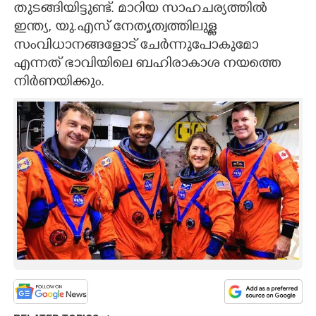
തുടങ്ങിയിട്ടുണ്ട്. മാറിയ സാഹചര്യത്തിൽ
ഇന്ത്യ,​ യു.എസ് നേതൃത്വത്തിലുള്ള
സംവിധാനങ്ങളോട് ചേർന്നുപോകുമോ
എന്നത് ഭാവിയിലെ ബഹിരാകാശ നയത്തെ
നിർണയിക്കും.
×
Share this link
Copy Link