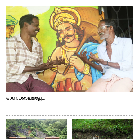
റോഡിലെ ഭാരതീയ വിദ്യാഭവൻ സർദാർ പട്ടേൽ
സഭാഗൃഹത്തിൽ പ്രശസ്ത കഥക് നർത്തകി എം.
അക്ഷത അവതരിപ്പിച്ച ലയ നമൻ കഥകിൽ നിന്ന്
ഓണക്കാലമല്ലേ...