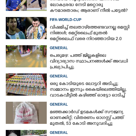
ലോകശ്രദ്ധ നേടി മറ്റൊരു
കൗമാരതാരം; ആരാണ് നീൽ പട്ടേൽ?
FIFA-WORLD-CUP
വിഷമിച്ച് തലതാഴ്‌ത്തേണ്ടവനല്ല മെസ്സി
നിങ്ങള്‍; മെറ്റ്‌ലൈഫ് മുതല്‍
മെറ്റ്‌ലൈഫ് വരെ നിറഞ്ഞാടിയ 2.0
GENERAL
പെരുമഴ: പത്ത് ജില്ലകളിലെ
വിദ്യാഭ്യാസ സ്ഥാപനങ്ങൾക്ക് അവധി
പ്രഖ്യാപിച്ചു.
GENERAL
ഒരു കോടിയുടെ ലോട്ടറി അടിച്ചു;
സമ്മാനം ഇന്നും കൈയിലെത്തിയില്ല,
വാടകവീട്ടിൽ കഴിഞ്ഞ് ഓട്ടോ ഓടിച്ച്
73കാരൻ
GENERAL
മഞ്ഞക്കാർഡ് ഉടമകൾക്ക് സൗജന്യ
ഓണക്കിറ്റ്; വിതരണം ഓഗസ്റ്റ് പത്ത്
മുതൽ, 53 കോടി അനുവദിച്ചു
GENERAL