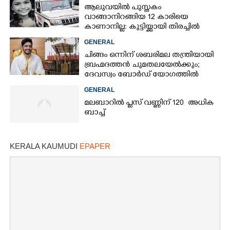
ആലുവയിൽ പുസ്തകം
വാങ്ങാനിറങ്ങിയ 12 കാരിയെ
കാണാനില്ല: കുട്ടിയ്ക്കായി തിരച്ചിൽ
GENERAL
ചിങ്ങം ഒന്നിന് ശബരിമല തന്ത്രിയായി
ബ്രഹ്മദത്തൻ ചുമതലയേൽക്കും;
ദേവസ്വം ബോർഡ് യോഗത്തിൽ
തീരുമാനം
GENERAL
മലബാറിൽ പ്ലസ് വണ്ണിന് 120 അധിക
ബാച്ച്
KERALA KAUMUDI
EPAPER