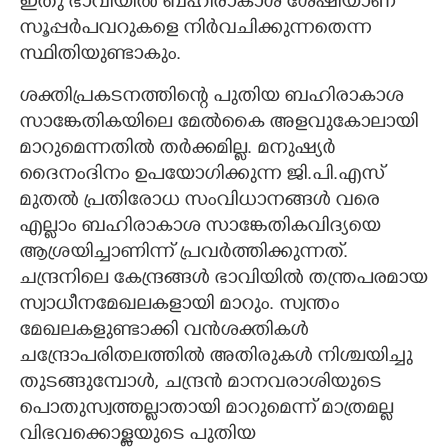
ഇതു ഭാവിയിൽ ബഹിരാകാശ ശേഷിയാണ്
സൂപ്പർപവറുകളെ നിർവചിക്കുന്നതെന്ന
സ്ഥിതിയുണ്ടാകും.
ശക്തിപ്രകടനത്തിന്റെ പുതിയ ബഹിരാകാശ
സാങ്കേതികയിലെ മേൽകൈ അളവുകോലായി
മാറുമെന്നതിൽ തർക്കമില്ല. മനുഷ്യർ
ദൈനംദിനം ഉപയോഗിക്കുന്ന ജി.പി.എസ്
മുതൽ പ്രതിരോധ സംവിധാനങ്ങൾ വരെ
എല്ലാം ബഹിരാകാശ സാങ്കേതികവിദ്യയെ
ആശ്രയിച്ചാണിന്ന് പ്രവർത്തിക്കുന്നത്.
ചന്ദ്രനിലെ കേന്ദ്രങ്ങൾ ഭാവിയിൽ തന്ത്രപരമായ
സ്വാധീനമേഖലകളായി മാറും. സ്വന്തം
മേഖലകളുണ്ടാക്കി വൻശക്തികൾ
ചന്ദ്രോപരിതലത്തിൽ അതിരുകൾ നിശ്ചയിച്ചു
തുടങ്ങുമ്പോൾ, ചന്ദ്രൻ മാനവരാശിയുടെ
പൊതുസ്വത്തല്ലാതായി മാറുമെന്ന് മാത്രമല്ല
വിഭവക്കൊള്ളയുടെ പുതിയ