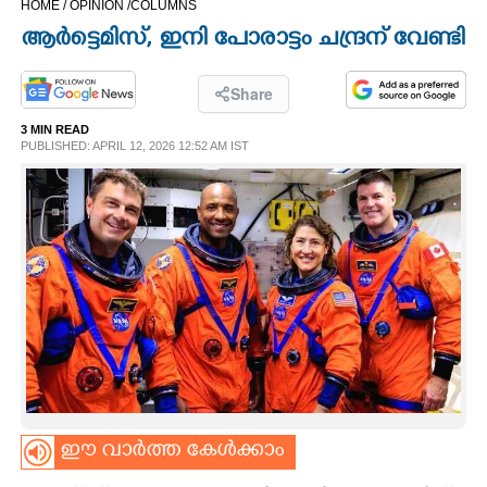
HOME /
OPINION /
COLUMNS
CINEMA
ആർട്ടെമിസ്, ഇനി പോരാട്ടം ചന്ദ്രന് വേണ്ടി
OPINION
Share
3 MIN READ
PHOTOS
PUBLISHED: APRIL 12, 2026 12:52 AM IST
LIFESTYLE
SPIRITUAL
INFO+
ART
ഈ വാർത്ത കേൾക്കാം
ASTRO