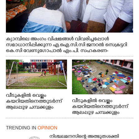
ക്യാമ്പിലെ അംഗം വിഷമങ്ങൾ വിവരിച്ചപ്പോൾ
സമാധാനിപ്പിക്കുന്ന എ.ഐ.സി.സി ജനറൽ സെക്രട്ടറി
കെ.സി വേണുഗോപാൽ എം.പി. സഹകരണ-
എക്സൈസ് വകുപ്പ് മന്ത്രി എം. ലിജു, എന്നിവർ
വീടുകളിൽ വെള്ളം
വീടുകളിൽ വെള്ളം
കയറിയതിനെത്തുടർന്ന്
കയറിയതിനെത്തുടർന്ന്
ആലപ്പുഴ ചമ്പക്കുളം
ആലപ്പുഴ ചമ്പക്കുളം
ഫാദർ തോമസ്
ഫാദർ തോമസ്
പോരൂക്കര സെൻട്രൽ
പോരൂക്കര സെൻട്രൽ
സ്കൂളിലെ ദുരിതാശ്വാസ
TRENDING IN
OPINION
സ്കൂളിലെ ദുരിതാശ്വാസ
ക്യാമ്പിലെത്തിയവർ
ക്യാമ്പിലെത്തിയവർ മഴ
വസ്ത്രങ്ങൾ
നിശ്ചലമനസിന്റെ അത്ഭുതശക്തി