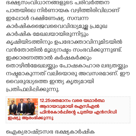
ഭക്ഷ്യസംവിധാനങ്ങളുടെ പരിവർത്തന
പാതയിലെ നിർണായക വഴിത്തിരിവിലാണ്
CARTOONS
ഇപ്പോൾ ദക്ഷിണേഷ്യ. സമ്പന്ന
കാർഷികജൈവവൈവിദ്ധ്യമുള്ള പ്രമുഖ
LITERATURE
കാർഷിക മേഖലയായിരുന്നിട്ടും
കൃഷിയിടത്തിനും ഉപഭോക്താവിനുമിടയിൽ
ZOOM
വൻതോതിൽ മൂല്യനഷ്ടം സംഭവിക്കുന്നുണ്ട്.
ഇക്കാരണത്താൽ കർഷകർക്കും
CONTACT US
തൊഴിൽമേഖലയ്ക്കും പോഷകാഹാര ലഭ്യതയ്ക്കും
നഷ്ടമാകുന്നത് വലിയൊരു അവസരമാണ്. ഈ
വൈരുദ്ധ്യത്തെ ഇന്ത്യ കൃത്യമായി
പ്രതിഫലിപ്പിക്കുന്നു.
12.25ശതമാനം വരെ യഥാർത്ഥ
ആദായവുമായി ഐസിഎൽ
ഫിൻകോർപ്പിന്റെ പുതിയ എൻസിഡി
ഇഷ്യു ആരംഭിക്കുന്നു
ഐക്യരാഷ്ട്രസഭ ഭക്ഷ്യകാർഷിക