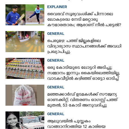
EXPLAINER
വൈഭവ് സൂര്യവംശിക്ക് പിന്നാലെ
ലോകശ്രദ്ധ നേടി മറ്റൊരു
കൗമാരതാരം; ആരാണ് നീൽ പട്ടേൽ?
GENERAL
പെരുമഴ: പത്ത് ജില്ലകളിലെ
വിദ്യാഭ്യാസ സ്ഥാപനങ്ങൾക്ക് അവധി
പ്രഖ്യാപിച്ചു.
GENERAL
ഒരു കോടിയുടെ ലോട്ടറി അടിച്ചു;
സമ്മാനം ഇന്നും കൈയിലെത്തിയില്ല,
വാടകവീട്ടിൽ കഴിഞ്ഞ് ഓട്ടോ ഓടിച്ച്
73കാരൻ
GENERAL
മഞ്ഞക്കാർഡ് ഉടമകൾക്ക് സൗജന്യ
ഓണക്കിറ്റ്; വിതരണം ഓഗസ്റ്റ് പത്ത്
മുതൽ, 53 കോടി അനുവദിച്ചു
GENERAL
ആലുവയിൽ പുസ്തകം
വാങ്ങാനിറങ്ങിയ 12 കാരിയെ