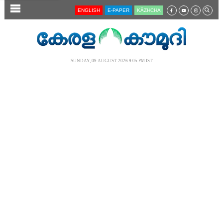
SECTIONS
ENGLISH
E-PAPER
KĀZHCHA
HOME
LATEST
SUNDAY, 09 AUGUST 2026 9.05 PM IST
AUDIO
NOTIFIED NEWS
POLL
KERALA
LOCAL
NEWS 360
CASE DIARY