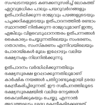
സംഘടനയുടെ കണക്കനുസരിച്ച് ലോകത്ത്
ഏറ്റവുമധികം പാലും പയറുവർഗങ്ങളും
ഉത്പാദിപ്പിക്കുന്ന രാജ്യവും പഴങ്ങളുടെയും
പച്ചക്കറികളുടെയും ഉത്പാദനത്തിൽ രണ്ടാം
സ്ഥാനത്ത് നിൽക്കുന്ന രാജ്യവുമാണ് ഇന്ത്യ.
എങ്കിലും വിളവെടുപ്പാനന്തരം ഉത്പന്നങ്ങൾ
കൈകാര്യം ചെയ്യുന്നതിലെയും സംഭരണം,
ഗതാഗതം, സംസ്‌കരണം എന്നിവയിലെയും
പോരായ്മകൾ മൂലം ഇപ്പോഴും വലിയ
ഭക്ഷ്യനഷ്ടം നിലനിൽക്കുന്നു.
ഉത്പാദനം വർദ്ധിപ്പിക്കുന്നതിലും
ഭക്ഷ്യസുരക്ഷ ഉറപ്പാക്കുന്നതിലുമാണ്
കാർഷിക നയങ്ങൾ പതിറ്റാണ്ടുകളായി ശ്രദ്ധ
കേന്ദ്രീകരിച്ചിരുന്നത്. ഈ സമീപനത്തിലൂടെ
ഭക്ഷ്യസുരക്ഷയിൽ വലിയ നേട്ടങ്ങൾ
കൈവരിക്കുകയും ചെയ്തു. എന്നാൽ
അടുത്തഘട്ടം ശ്രദ്ധ കേന്ദ്രീകരിക്കേണ്ടത്