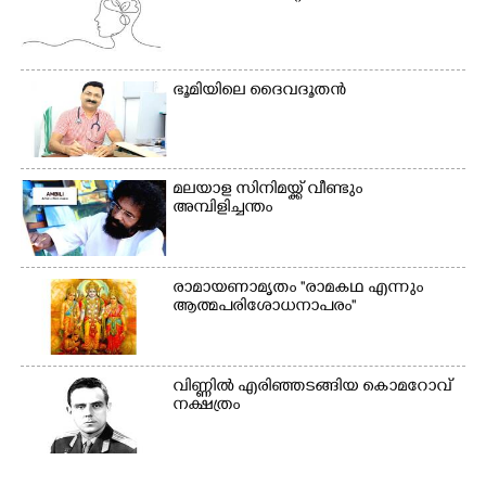
മാറിനിന്ന ഇടവേളയിൽ
ഉണക്കാനിട്ടിരിക്കുന്ന
ക്യാമ്പ് പരിസരത്ത്
ഗോൾപോസ്റ്റിന് മുന്നിൽ
വസ്ത്രങ്ങൾ
ഫുട്ബോൾ കളികളിൽ
ഉണക്കാനിടുന്ന കാഴ്ച.
ഏർപ്പെട്ടിരിക്കുന്ന
ഭൂ​മി​യി​ലെ​ ​ദൈ​വദൂതൻ
കുട്ടികൾ
മലയാള സിനിമയ്ക്ക് വീണ്ടും
അമ്പിളിച്ചന്തം
രാമായണാമൃതം ''രാമകഥ എന്നും
ആത്മപരിശോധനാപരം''
വി​ണ്ണി​ൽ​ ​എ​രി​ഞ്ഞ​ട​ങ്ങിയ കൊ​മ​റോ​വ് ​
ന​ക്ഷ​ത്രം