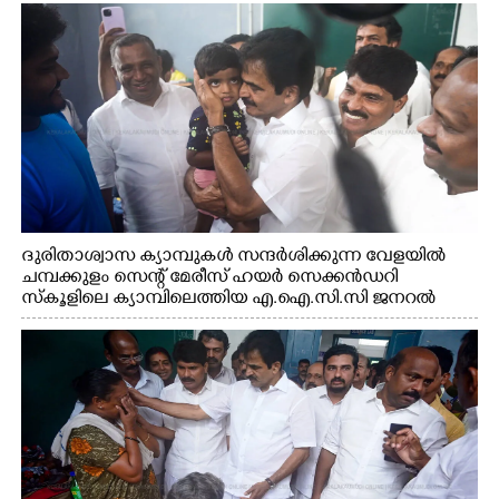
ദുരിതാശ്വാസ ക്യാമ്പുകൾ സന്ദർശിക്കുന്ന വേളയിൽ
ചമ്പക്കുളം സെന്റ് മേരീസ് ഹയർ സെക്കൻഡറി
സ്കൂളിലെ ക്യാമ്പിലെത്തിയ എ.ഐ.സി.സി ജനറൽ
സെക്രട്ടറി കെ.സി വേണുഗോപാൽ എം.പി കുരുന്നിനെ
എടുത്ത് ലാളിച്ചപ്പോൾ. സഹകരണ-എക്സൈസ്
വകുപ്പ് മന്ത്രി എം. ലിജു, കൃഷിവകുപ്പ് മന്ത്രി ടി. സിദ്ദിഖ്,
റെജി ചെറിയാൻ എം. എൽ. എ എന്നിവർ സമീപം