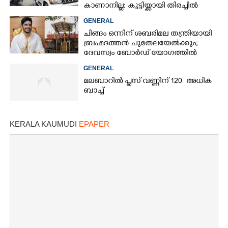
കാണാനില്ല: കുട്ടിയ്ക്കായി തിരച്ചിൽ
GENERAL
ചിങ്ങം ഒന്നിന് ശബരിമല തന്ത്രിയായി
ബ്രഹ്മദത്തൻ ചുമതലയേൽക്കും;
ദേവസ്വം ബോർഡ് യോഗത്തിൽ
തീരുമാനം
GENERAL
മലബാറിൽ പ്ലസ് വണ്ണിന് 120 അധിക
ബാച്ച്
KERALA KAUMUDI
EPAPER