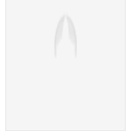
×
Share this link
Copy Link