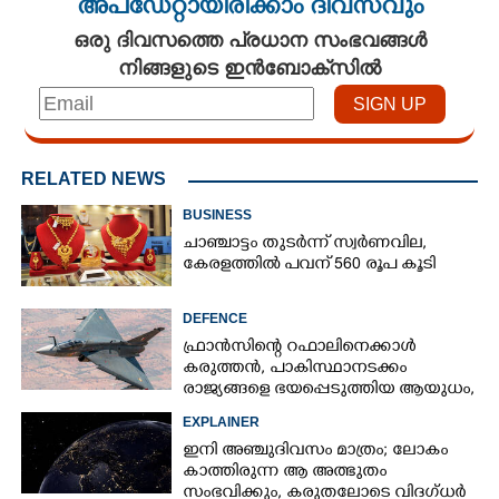
അപ്ഡേറ്റായിരിക്കാം ദിവസവും
ഒരു ദിവസത്തെ പ്രധാന സംഭവങ്ങൾ
നിങ്ങളുടെ ഇൻബോക്സിൽ
RELATED NEWS
BUSINESS
ചാഞ്ചാട്ടം തുടർന്ന് സ്വർണവില,
കേരളത്തിൽ പവന് 560 രൂപ കൂടി
DEFENCE
ഫ്രാൻസിന്റെ റഫാലിനെക്കാൾ
കരുത്തൻ,​ പാകിസ്ഥാനടക്കം
രാജ്യങ്ങളെ ഭയപ്പെടുത്തിയ ആയുധം,​
ഇന്ത്യ നിർമ്മിച്ച എണ്ണം 100ലേക്ക്
EXPLAINER
ഇനി അഞ്ചുദിവസം മാത്രം; ലോകം
കാത്തിരുന്ന ആ അത്ഭുതം
സംഭവിക്കും, കരുതലോടെ വിദഗ്ധർ