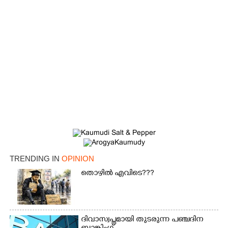
TRENDING IN
OPINION
തൊഴിൽ എവിടെ???
ദിവാസ്വപ്നമായി തുടരുന്ന പഞ്ചദിന