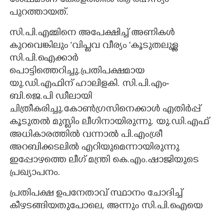
ശേഷമാണ് കേരളത്തിൽ ആ രഹസ്യം
പുറത്തായത്.
സി.പി.എമ്മിനെ അപേക്ഷിച്ച് അണികൾ
കുറവെങ്കിലും 'വിപ്ലവ വീര്യം 'കൂടുതലുള്ള
സി.പി.ഐക്കാർ
പൊട്ടിത്തെറിച്ചു.പ്രതിപക്ഷമായ
യു.ഡി.എഫിന് ഹാലിളകി. സി.പി.എം-
ബി.ജെ.പി ഡീലായി
ചിത്രീകരിച്ചു.കോൺഗ്രസിനെക്കാൾ എതിർപ്പ്
കൂടുതൽ മുസ്ലിം ലീഗിനായിരുന്നു. യു.ഡി.എഫ്
അധികാരത്തിൽ വന്നാൽ പി.എംശ്രീ
അറബിക്കടലിൽ എറിയുമെന്നായിരുന്നു
ഇപ്പോഴത്തെ ലീഗ് മന്ത്രി കെ.എം.ഷാജിയുടെ
പ്രഖ്യാപനം.
പ്രതിപക്ഷ ഉപനേതാവ് സ്ഥാനം ചോദിച്ച്
കീഴടങ്ങിയതുപോലെ, അന്നും സി.പി.ഐയെ