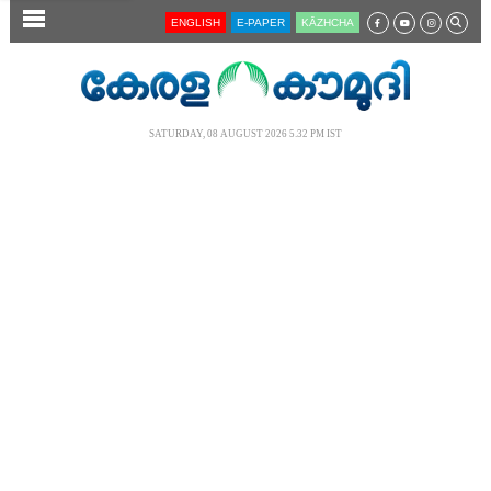
SECTIONS
ENGLISH
E-PAPER
KĀZHCHA
HOME
LATEST
SATURDAY, 08 AUGUST 2026 5.32 PM IST
AUDIO
NOTIFIED NEWS
POLL
KERALA
LOCAL
NEWS 360
CASE DIARY