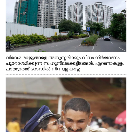
വിദേശ രാജ്യങ്ങളെ അനുസ്മരിക്കും വിധം നിർമ്മാണം
പുരോഗമിക്കുന്ന ബഹുനിലക്കെട്ടിടങ്ങൾ. എറണാകുളം
ചാത്യാത്ത് റോഡിൽ നിന്നുള്ള കാഴ്ച