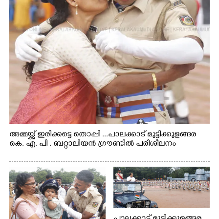
അമ്മയ്ക്ക് ഇരിക്കട്ടെ തൊപ്പി ...പാലക്കാട് മുട്ടിക്കുളങ്ങര
കെ. എ. പി . ബറ്റാലിയൻ ഗ്രൗണ്ടിൽ പരിശീലനം
പാലക്കാട് മുട്ടിക്കുളങ്ങര