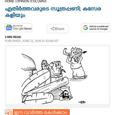
HOME /
OPINION /
COLUMNS
CINEMA
എതിർത്തവരുടെ സൂത്രപ്പണി; കസേര
കളിയും
OPINION
Share
PHOTOS
3 MIN READ
PUBLISHED: JUNE 22, 2026 01:53 AM IST
LIFESTYLE
SPIRITUAL
INFO+
ART
ASTRO
ഈ വാർത്ത കേൾക്കാം