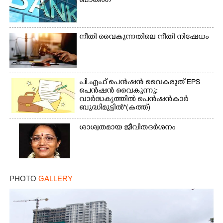
ബാങ്കിംഗ്
നീതി വൈകുന്നതിലെ നീതി നിഷേധം
പി.എഫ് പെൻഷൻ വൈകരുത് EPS
പെൻഷൻ വൈകുന്നു:
വാർദ്ധക്യത്തിൽ പെൻഷൻകാർ
ബുദ്ധിമുട്ടിൽ*(കത്ത്)
ശാശ്വതമായ ജീവിതദർശനം
PHOTO
GALLERY