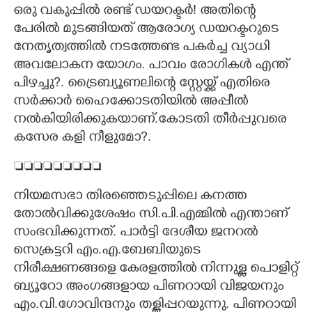
ഒരു വകുപ്പിൽ രണ്ട് ഡയറക്ടർ! അതിന്റെ
പേരിൽ മുടങ്ങിയത് ആരോഗ്യ ഡയറക്ടറുടെ
നേത‌ൃത്വത്തിൽ നടത്തേണ്ട പക‌‌ർച്ച വ്യാധി
അവലോകന യോഗം. പാവം രോഗികൾ എന്ത്
പിഴച്ചു?. ട്രൈബ്യൂണലിന്റെ സ്റ്റേയ്ക്ക് എതിരെ
സർക്കാർ ഹൈക്കോടതിയിൽ അപ്പീൽ
നൽകിയിരിക്കുകയാണ്.കോടതി തീർപ്പുവരെ
കസേര കളി നീളുമോ?.

നിയമസഭാ തിരഞ്ഞെടുപ്പിലെ കനത്ത
തോൽവിക്കുശേഷം സി.പി.എമ്മിൽ എന്താണ്
സംഭവിക്കുന്നത്. പാർട്ടി ദേശീയ ജനറൽ
സെക്രട്ടറി എം.എ.ബേബിയുടെ
നിരീക്ഷണങ്ങളെ കേരളത്തിൽ നിന്നുള്ള പൊളിറ്റ്
ബ്യൂറോ അംഗങ്ങളായ പിണറായി വിജയനും
എം.വി.ഗോവിന്ദനും തള്ളിപ്പറയുന്നു. പിണറായി