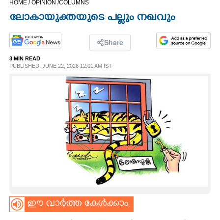
HOME /
OPINION /
COLUMNS
CINEMA
ലോകായുക്തയുടെ പല്ലും നഖവും
OPINION
Share
3 MIN READ
PHOTOS
PUBLISHED: JUNE 22, 2026 12:01 AM IST
LIFESTYLE
SPIRITUAL
INFO+
ART
ഈ വാർത്ത കേൾക്കാം
ASTRO