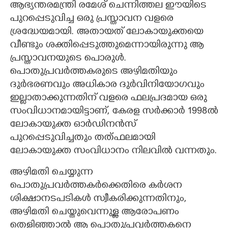
ആഭ്യന്തരമന്ത്രി രമേശ് ചെന്നിത്തല ഈയിടെ
പുറപ്പെടുവിച്ച ഒരു പ്രസ്താവന വളരെ
CARTOONS
ശ്രദ്ധേയമായി. അതായത് ലോകായുക്തയെ
വീണ്ടും ശക്തിപ്പെടുത്തുമെന്നായിരുന്നു ആ
LITERATURE
പ്രസ്താവനയുടെ പൊരുൾ.
പൊതുപ്രവർത്തകരുടെ അഴിമതിയും
ZOOM
ദുർഭരണവും അധികാര ദുർവിനിയോഗവും
ഇല്ലാതാക്കുന്നതിന് വളരെ ഫലപ്രദമായ ഒരു
CONTACT US
സംവിധാനമായിട്ടാണ്, കേരള സർക്കാർ 1998ൽ
ലോകായുക്ത ഓർഡിനൻസ്
പുറപ്പെടുവിച്ചതും തത്ഫലമായി
ലോകായുക്ത സംവിധാനം നിലവിൽ വന്നതും.
അഴിമതി ചെയ്യുന്ന
പൊതുപ്രവർത്തകർക്കെതിരെ കർശന
ശിക്ഷാനടപടികൾ സ്വീകരിക്കുന്നതിനും,
അഴിമതി ചെയ്തുവെന്നുള്ള ആരോപണം
തെളിഞ്ഞാൽ ആ പൊതുപ്രവർത്തകനെ