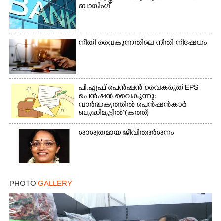
ബാങ്കിംഗ്
നീതി വൈകുന്നതിലെ നീതി നിഷേധം
പി.എഫ് പെൻഷൻ വൈകരുത് EPS
പെൻഷൻ വൈകുന്നു:
വാർദ്ധക്യത്തിൽ പെൻഷൻകാർ
ബുദ്ധിമുട്ടിൽ*(കത്ത്)
ശാശ്വതമായ ജീവിതദർശനം
PHOTO
GALLERY