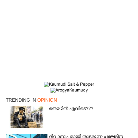
TRENDING IN
OPINION
തൊഴിൽ എവിടെ???
ദിവാസ്വപ്നമായി തുടരുന്ന പഞ്ചദിന