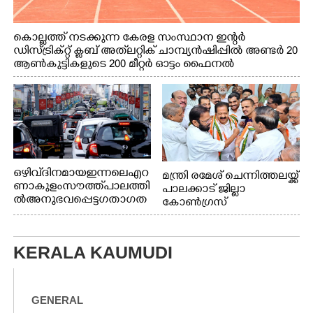
കൊല്ലത്ത് നടക്കുന്ന കേരള സംസ്ഥാന ഇന്റർ
ഡിസ്ട്രിക്റ്റ് ക്ലബ് അത്‌ലറ്റിക് ചാമ്പ്യൻഷിപ്പിൽ അണ്ടർ 20
ആൺകുട്ടികളുടെ 200 മീറ്റർ ഓട്ടം ഫൈനൽ
മത്സരത്തിനിടെ സിന്തറ്റിക് ട്രാക്കിന് കുറുകെ ഓടുന്ന
നായകൾ.
ഒഴിവ് ദിനമായ ഇന്നലെ എറ
മന്ത്രി രമേശ് ചെന്നിത്തലയ്ക്ക്
ണാകുളം സൗത്ത് പാലത്തി
പാലക്കാട് ജില്ലാ
ൽ അനുഭവപ്പെട്ട ഗതാഗത
കോൺഗ്രസ്
ക്കുരുക്ക്
KERALA KAUMUDI
GENERAL