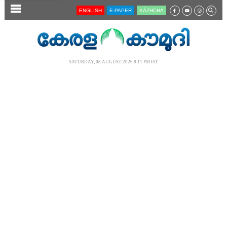
SECTIONS
ENGLISH
E-PAPER
KĀZHCHA
HOME
LATEST
SATURDAY, 08 AUGUST 2026 8.11 PM IST
AUDIO
NOTIFIED NEWS
POLL
KERALA
LOCAL
NEWS 360
CASE DIARY