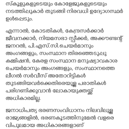
സ്കൂളുകളുടെയും കോളേജുകളുടെയും
നടത്തിപ്പുകാർ തുടങ്ങി നിരവധി ഉദ്യോഗസ്ഥർ
ഉൾപ്പെടും.
എന്നാൽ, കോടതികൾ, കേന്ദ്രസർക്കാർ
ജീവനക്കാർ, നിയമസഭാ സ്പീക്കർ, അക്കൗണ്ടന്റ്
ജനറൽ, പി.എസ്.സി.ചെയർമാനും
അംഗങ്ങളും, സംസ്ഥാന തിരഞ്ഞെടുപ്പു
കമ്മിഷൻ, കേരള സംസ്ഥാന മനുഷ്യാവകാശ
ചെയർമാനും അംഗങ്ങളും, സംസ്ഥാനത്തെ
ലീഗൽ സർവീസ് അതോറിട്ടികൾ
തുടങ്ങിയവർക്കെതിരെയുള്ള പരാതികൾ
പരിഗണിക്കുവാൻ ലോകായുക്തയ്ക്ക്
അധികാരമില്ല.
ജനാധിപത്യ ഭരണസംവിധാനം നിലവിലുള്ള
രാജ്യങ്ങളിൽ, ഭരണകൂടത്തിനുമേൽ വളരെ
വിപുലമായ അധികാരങ്ങളാണ്