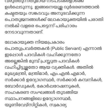
വരുത്തുന്നതുമായ നടപടികളൊക്കെ
ഉൾപ്പെടുന്നു. ഇങ്ങനെയുള്ള ദുർഭരണത്താൽ
കഷ്ടതയും സങ്കടവും അനുഭവിക്കുന്ന
പൊതുജനങ്ങൾക്ക് ലോകായുക്തയിൽ പരാതി
നൽകി വളരെ പെട്ടെന്ന് പരിഹാരം
നേടാവുന്നതാണ്.
ലോകായുക്ത നിയമപ്രകാരം
പൊതുപ്രവർത്തകൻ (Public Servant) എന്നാൽ
ഇപ്പോൾ പദവികൾ വഹിക്കുന്നതോ
അല്ലെങ്കിൽ മുമ്പ് പ്രസ്തുത പദവികൾ
വഹിച്ചിട്ടുള്ളതോ ആയ വ്യക്തികൾ. അതിൽ
മുഖ്യമന്ത്രി, മന്ത്രിമാർ, എം.എൽ.എമാർ,
സർക്കാർ ഉദ്യോഗസ്ഥർ, സർക്കാർ കമ്പനികൾ,
ബോർഡുകൾ, കോർപ്പറേഷനുകൾ,
സഹകരണ സംഘങ്ങൾ തുടങ്ങിയ
സ്ഥാപനങ്ങളിലെ ഉദ്യോഗസ്ഥർ,
യൂണിവേഴ്സിറ്റികൾ, സ്വകാര്യ