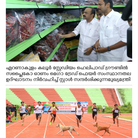
എറണാകുളം കലൂർ സ്റ്റേഡിയം ഹെലിപാഡ് ഗ്രൗണ്ടിൽ
സപ്ളൈകോ ഓണം മെഗാ ട്രേഡ് ഫെയർ സംസ്ഥാനതല
ഉദ്ഘാടനം നിർവഹിച്ച് സ്റ്റാൾ സന്ദർശിക്കുന്ന മുഖ്യമന്ത്രി
വി.ഡി. സതീശൻ. മന്ത്രി അനൂപ് ജേക്കബ് സമീപം