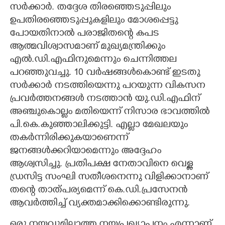
സർക്കാർ. തദ്ദേശ തിരഞ്ഞെടുപ്പിലും
ഉപതിരഞ്ഞെടുപ്പുകളിലും മോശപ്പെട്ടു
പോയതിനാൽ പരാജിതന്റെ കപട
ആത്മവിശ്വാസമാണ് മുഖ്യമന്ത്രിക്കും
എൽ.ഡി.എഫിനുമെന്നും ചെന്നിത്തല
പറഞ്ഞുവച്ചു. 10 വർഷങ്ങൾകൊണ്ട് ഇടതു
സർക്കാർ നടത്തിയെന്നു പറയുന്ന വികസന
പ്രവർത്തനങ്ങൾ നടത്താൻ യു.ഡി.എഫിന്
അഞ്ചുകൊല്ലം മതിയെന്ന് നിസാര ഭാവത്തിൽ
പി.കെ.കുഞ്ഞാലിക്കുട്ടി. എല്ലാ മേഖലയും
തകർന്നിരിക്കുകയാണെന്ന്
ജനങ്ങൾക്കറിയാമെന്നും അദ്ദേഹം
ആശ്വസിച്ചു. പ്രതിപക്ഷ നേതാവിനെ വെള്ള
ഡ്രസിട്ട സംഘി സതീശനെന്നു വിളിക്കാനാണ്
തന്റെ താത്പര്യമെന്ന് കെ.ഡി.പ്രസേനൻ
ആവർത്തിച്ച് വ്യക്തമാക്കിക്കൊണ്ടിരുന്നു.
ഒരു നയവുമില്ലാത്ത നയപ്രഖ്യാപനം എന്നാണ്