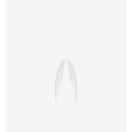
×
Share this link
Copy Link