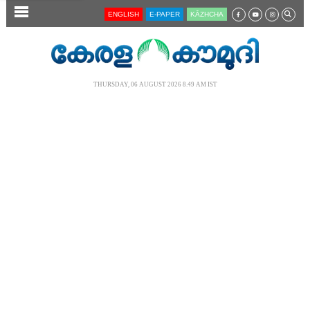
SECTIONS
ENGLISH
E-PAPER
KĀZHCHA
HOME
LATEST
THURSDAY, 06 AUGUST 2026 8.49 AM IST
AUDIO
NOTIFIED NEWS
POLL
KERALA
LOCAL
NEWS 360
CASE DIARY