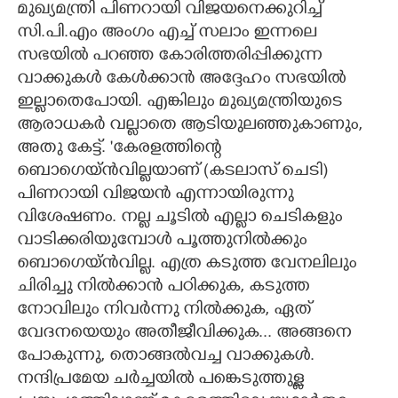
മുഖ്യമന്ത്രി പിണറായി വിജയനെക്കുറിച്ച്
സി.പി.എം അംഗം എച്ച് സലാം ഇന്നലെ
CARTOONS
സഭയിൽ പറഞ്ഞ കോരിത്തരിപ്പിക്കുന്ന
വാക്കുകൾ കേൾക്കാൻ അദ്ദേഹം സഭയിൽ
LITERATURE
ഇല്ലാതെപോയി. എങ്കിലും മുഖ്യമന്ത്രിയുടെ
ആരാധകർ വല്ലാതെ ആടിയുലഞ്ഞുകാണും,
ZOOM
അതു കേട്ട്. 'കേരളത്തിന്റെ
ബൊഗെയ്ൻവില്ലയാണ് (കടലാസ് ചെടി)
CONTACT US
പിണറായി വിജയൻ എന്നായിരുന്നു
വിശേഷണം. നല്ല ചൂടിൽ എല്ലാ ചെടികളും
വാടിക്കരിയുമ്പോൾ പൂത്തുനിൽക്കും
ബൊഗെയ്ൻവില്ല. എത്ര കടുത്ത വേനലിലും
ചിരിച്ചു നിൽക്കാൻ പഠിക്കുക, കടുത്ത
നോവിലും നിവർന്നു നിൽക്കുക, ഏത്
വേദനയെയും അതീജീവിക്കുക... അങ്ങനെ
പോകുന്നു, തൊങ്ങൽവച്ച വാക്കുകൾ.
നന്ദിപ്രമേയ ചർച്ചയിൽ പങ്കെടുത്തുള്ള