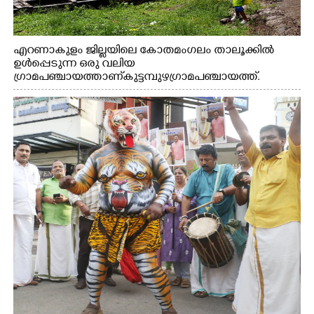
എറണാകുളം ജില്ലയിലെ കോതമംഗലം താലൂക്കിൽ
ഉൾപ്പെടുന്ന ഒരു വലിയ
ഗ്രാമപഞ്ചായത്താണ് കുട്ടമ്പുഴ ഗ്രാമ പഞ്ചായത്ത്.
ആദിവാസി ഊരുകളായ വെള്ളാരംകുത്ത്, കത്തിപ്പാറ,
ഉറിയംപെട്ടി, തേക്കല്ല്, വെട്ടിക്കല്ല്, മഞ്ചപ്പാറ എന്നീ ആറു
സ്ഥലങ്ങളിലേക്കുള്ള പ്രധാന സഞ്ചാര മാർഗമാണ് ഈ
കാണുന്ന കടത്ത് വള്ളം