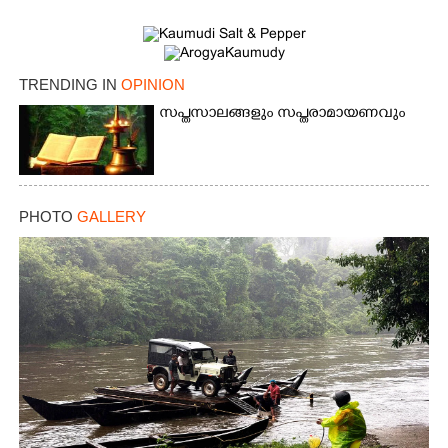
TRENDING IN
OPINION
സപ്തസാലങ്ങളും സപ്തരാമായണവും
PHOTO
GALLERY