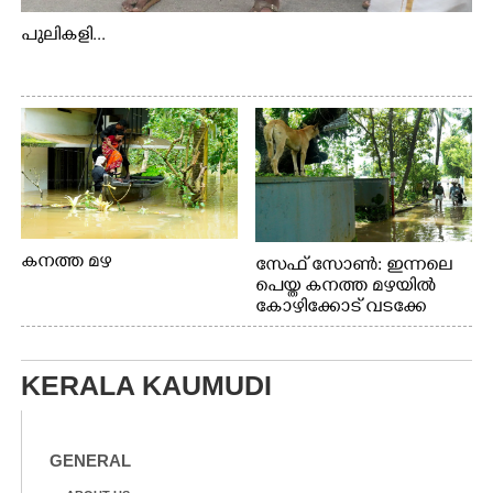
പുലികളി...
കനത്ത മഴ
സേഫ് സോൺ: ഇന്നലെ
പെയ്ത കനത്ത മഴയിൽ
കോഴിക്കോട് വടക്കേ
വയലിൽ വെള്ളം
കയറിയതിനെ തുടർന്ന്
വീട്ടുസാധനങ്ങളുമായി
KERALA KAUMUDI
വെള്ളത്തിലൂടെ
നടന്നുവരുന്നവരെ
മതിലിനു മുകളിൽ നോക്കി
നിൽക്കുന്ന
GENERAL
നായ. ഫോട്ടോ: കെ.വിശ്വജി