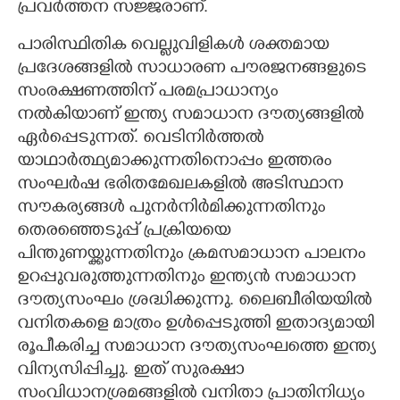
പ്രവർത്തന സജ്ജരാണ്.
പാരിസ്ഥിതിക വെല്ലുവിളികൾ ശക്തമായ
പ്രദേശങ്ങളിൽ സാധാരണ പൗരജനങ്ങളുടെ
സംരക്ഷണത്തിന് പരമപ്രാധാന്യം
നൽകിയാണ് ഇന്ത്യ സമാധാന ദൗത്യങ്ങളിൽ
ഏർപ്പെടുന്നത്. വെടിനിർത്തൽ
യാഥാർത്ഥ്യമാക്കുന്നതിനൊപ്പം ഇത്തരം
സംഘർഷ ഭരിതമേഖലകളിൽ അടിസ്ഥാന
സൗകര്യങ്ങൾ പുനർനിർമിക്കുന്നതിനും
തെരഞ്ഞെടുപ്പ് പ്രക്രിയയെ
പിന്തുണയ്ക്കുന്നതിനും ക്രമസമാധാന പാലനം
ഉറപ്പുവരുത്തുന്നതിനും ഇന്ത്യൻ സമാധാന
ദൗത്യസംഘം ശ്രദ്ധിക്കുന്നു. ലൈബീരിയയിൽ
വനിതകളെ മാത്രം ഉൾപ്പെടുത്തി ഇതാദ്യമായി
രൂപീകരിച്ച സമാധാന ദൗത്യസംഘത്തെ ഇന്ത്യ
വിന്യസിപ്പിച്ചു. ഇത് സുരക്ഷാ
സംവിധാനശ്രമങ്ങളിൽ വനിതാ പ്രാതിനിധ്യം