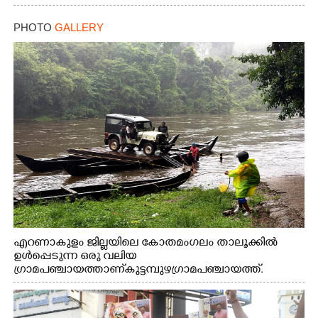
PHOTO
GALLERY
എറണാകുളം ജില്ലയിലെ കോതമംഗലം താലൂക്കിൽ
ഉൾപ്പെടുന്ന ഒരു വലിയ
ഗ്രാമപഞ്ചായത്താണ് കുട്ടമ്പുഴ ഗ്രാമ പഞ്ചായത്ത്.
ആദിവാസി ഊരുകളായ വെള്ളാരംകുത്ത്, കത്തിപ്പാറ,
ഉറിയംപെട്ടി, തേക്കല്ല്, വെട്ടിക്കല്ല്, മഞ്ചപ്പാറ എന്നീ ആറു
സ്ഥലങ്ങളിലേക്കുള്ള പ്രധാന സഞ്ചാര മാർഗമാണ് ഈ