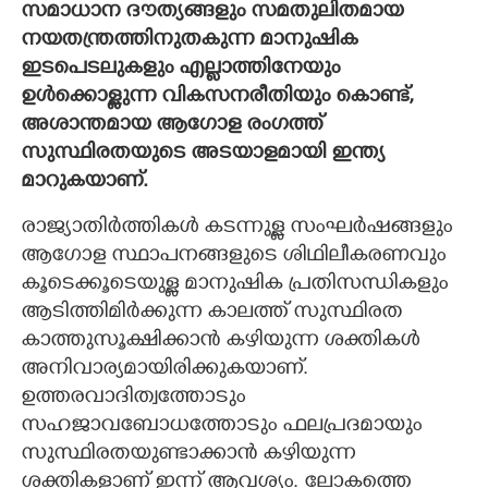
സമാധാന ദൗത്യങ്ങളും സമതുലിതമായ
നയതന്ത്രത്തിനുതകുന്ന മാനുഷിക
CARTOONS
ഇടപെടലുകളും എല്ലാത്തിനേയും
ഉൾക്കൊള്ളുന്ന വികസനരീതിയും കൊണ്ട്,
LITERATURE
അശാന്തമായ ആഗോള രംഗത്ത്
സുസ്ഥിരതയുടെ അടയാളമായി ഇന്ത്യ
ZOOM
മാറുകയാണ്.
രാജ്യാതിർത്തികൾ കടന്നുള്ള സംഘർഷങ്ങളും
CONTACT US
ആഗോള സ്ഥാപനങ്ങളുടെ ശിഥിലീകരണവും
കൂടെക്കൂടെയുള്ള മാനുഷിക പ്രതിസന്ധികളും
ആടിത്തിമിർക്കുന്ന കാലത്ത് സുസ്ഥിരത
കാത്തുസൂക്ഷിക്കാൻ കഴിയുന്ന ശക്തികൾ
അനിവാര്യമായിരിക്കുകയാണ്.
ഉത്തരവാദിത്വത്തോടും
സഹജാവബോധത്തോടും ഫലപ്രദമായും
സുസ്ഥിരതയുണ്ടാക്കാൻ കഴിയുന്ന
ശക്തികളാണ് ഇന്ന് ആവശ്യം. ലോകത്തെ