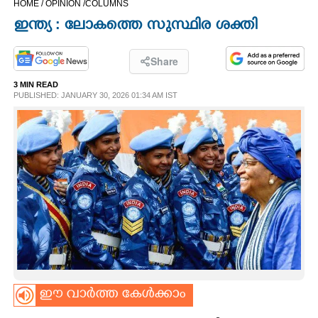
HOME /
OPINION /
COLUMNS
CINEMA
ഇന്ത്യ : ലോകത്തെ സുസ്ഥിര ശക്തി
OPINION
Share
3 MIN READ
PHOTOS
PUBLISHED: JANUARY 30, 2026 01:34 AM IST
LIFESTYLE
SPIRITUAL
INFO+
ART
ഈ വാർത്ത കേൾക്കാം
ASTRO