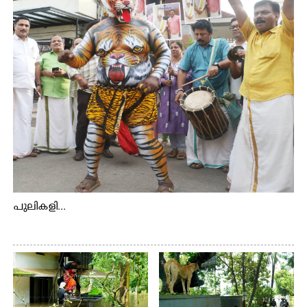
കാണുന്ന കടത്ത് വള്ളം
പുലികളി...