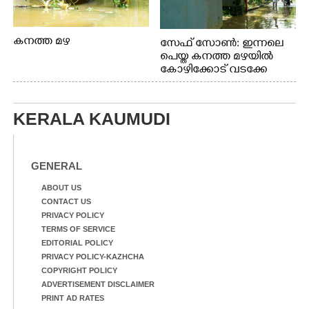
കനത്ത മഴ
സേഫ് സോൺ: ഇന്നലെ
പെയ്ത കനത്ത മഴയിൽ
കോഴിക്കോട് വടക്കേ
വയലിൽ വെള്ളം
കയറിയതിനെ തുടർന്ന്
വീട്ടുസാധനങ്ങളുമായി
KERALA KAUMUDI
വെള്ളത്തിലൂടെ
നടന്നുവരുന്നവരെ
മതിലിനു മുകളിൽ നോക്കി
നിൽക്കുന്ന
GENERAL
നായ. ഫോട്ടോ: കെ.വിശ്വജി
ത്ത്
ABOUT US
CONTACT US
PRIVACY POLICY
TERMS OF SERVICE
EDITORIAL POLICY
PRIVACY POLICY-KAZHCHA
COPYRIGHT POLICY
ADVERTISEMENT DISCLAIMER
PRINT AD RATES