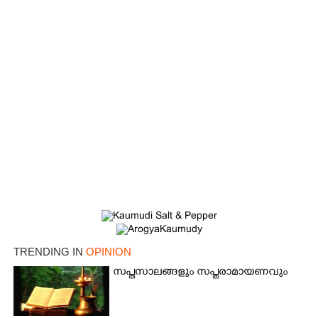
TRENDING IN
OPINION
സപ്തസാലങ്ങളും സപ്തരാമായണവും