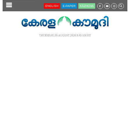
SECTIONS
ENGLISH
E-PAPER
KĀZHCHA
HOME
LATEST
THURSDAY, 06 AUGUST 2026 8.49 AM IST
AUDIO
NOTIFIED NEWS
POLL
KERALA
LOCAL
NEWS 360
CASE DIARY