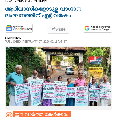
HOME /
OPINION /
COLUMNS
CINEMA
ആദിവാസികളോടുള്ള വാഗ്ദാന
ലംഘനത്തിന് എട്ട് വർഷം
OPINION
Share
PHOTOS
3 MIN READ
PUBLISHED: FEBRUARY 07, 2026 02:11 AM IST
LIFESTYLE
SPIRITUAL
INFO+
ART
ASTRO
ഈ വാർത്ത കേൾക്കാം