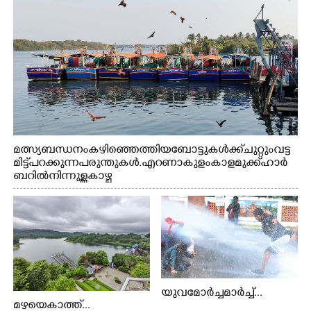
മത്സ്യബന്ധനം കഴിഞ്ഞെത്തിയ ബോട്ടുകൾക്ക് ചുറ്റും വട്ട
മിട്ട് പറക്കുന്ന പരുന്തുകൾ. എറണാകുളം കാളമുക്ക് ഹാർ
ബറിൽ നിന്നുള്ള കാഴ്ച
യുവമോർച്ചമാർച്ച്...
മഴയെകാത്ത്...