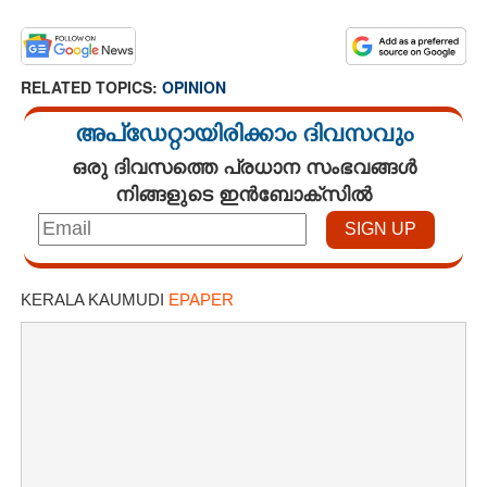
×
Share this link
RELATED TOPICS:
OPINION
അപ്ഡേറ്റായിരിക്കാം ദിവസവും
ഒരു ദിവസത്തെ പ്രധാന സംഭവങ്ങൾ
Copy Link
നിങ്ങളുടെ ഇൻബോക്സിൽ
KERALA KAUMUDI
EPAPER