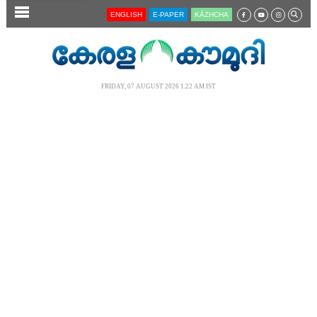
SECTIONS
ENGLISH
E-PAPER
KĀZHCHA
HOME
LATEST
FRIDAY, 07 AUGUST 2026 1.22 AM IST
AUDIO
NOTIFIED NEWS
POLL
KERALA
LOCAL
NEWS 360
CASE DIARY