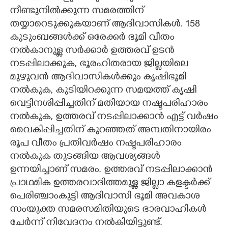
നീണ്ടുനിൽക്കുന്ന സമരത്തിന്
തയ്യാറെടുക്കുകയാണ് ആദിവാസികൾ. 158
കുടുംബങ്ങൾക്ക് ഒരേക്കർ ഭൂമി വീതം
നൽകാനുള്ള സർക്കാർ ഉത്തരവ് ഉടൻ
നടപ്പിലാക്കുക, ഭൂരഹിതരായ ജില്ലയിലെ
മുഴുവൻ ആദിവാസികൾക്കും കൃഷിഭൂമി
നൽകുക, കുടിയിറക്കുന്ന സമയത്ത് കൃഷി
വെട്ടിനശിപ്പിച്ചതിന് മതിയായ നഷ്ടപരിഹാരം
നൽകുക, ഉത്തരവ് നടപ്പിലാക്കാൻ എട്ട് വർഷം
വൈകിപ്പിച്ചതിന് കുറഞ്ഞത് അമ്പതിനായിരം
രൂപ വീതം പ്രതിവർഷം നഷ്ടപരിഹാരം
നൽകുക തുടങ്ങിയ ആവശ്യങ്ങൾ
ഉന്നയിച്ചാണ് സമരം. ഉത്തരവ് നടപ്പിലാക്കാൻ
പ്രാഥമിക ഉത്തരവാദിത്തമുള്ള ജില്ലാ കളക്ടർക്ക്
പെരിഞ്ചാംകുട്ടി ആദിവാസി ഭൂമി അവകാശ
സംയുക്ത സമരസമിതിയുടെ ഭാരവാഹികൾ
ചേർന്ന് നിവേദനം നൽകിയിട്ടുണ്ട്.