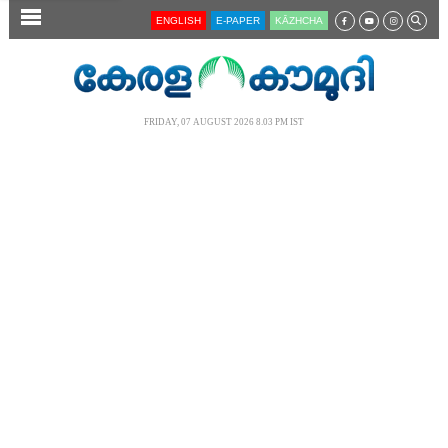
SECTIONS
ENGLISH
E-PAPER
KĀZHCHA
HOME
LATEST
FRIDAY, 07 AUGUST 2026 8.03 PM IST
AUDIO
NOTIFIED NEWS
POLL
KERALA
LOCAL
NEWS 360
CASE DIARY