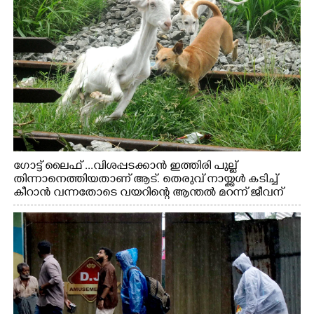
ഗോട്ട് ലൈഫ് ...വിശപ്പടക്കാൻ ഇത്തിരി പുല്ല്
തിന്നാനെത്തിയതാണ് ആട്. തെരുവ് നായ്ക്കൾ കടിച്ച്
കീറാൻ വന്നതോടെ വയറിന്റെ ആന്തൽ മറന്ന് ജീവന്
വേണ്ടിയായി ഓട്ടം. എറണാകുളം വാത്തുരുത്തിയിൽ
നിന്നുള്ള കാഴ്ച