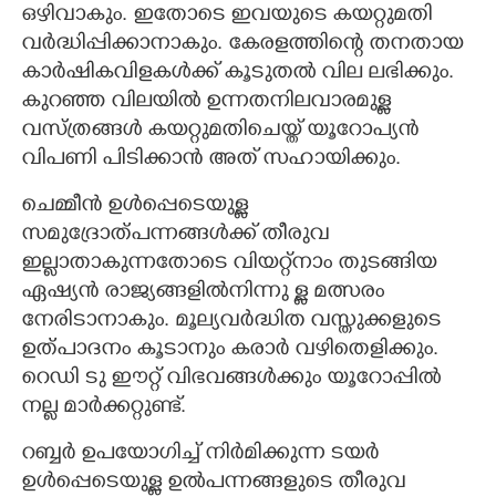
ഒഴിവാകും. ഇതോടെ ഇവയുടെ കയറ്റുമതി
വർദ്ധിപ്പിക്കാനാകും. കേരളത്തിന്റെ തനതായ
കാർഷികവിളകൾക്ക് കൂടുതൽ വില ലഭിക്കും.
കുറഞ്ഞ വിലയിൽ ഉന്നതനിലവാരമുള്ള
വസ്ത്രങ്ങൾ കയറ്റുമതിചെയ്ത് യൂറോപ്യൻ
വിപണി പിടിക്കാൻ അത് സഹായിക്കും.
ചെമ്മീൻ ഉൾപ്പെടെയുള്ള
സമുദ്രോത്പന്നങ്ങൾക്ക് തീരുവ
ഇല്ലാതാകുന്നതോടെ വിയറ്റ്നാം തുടങ്ങിയ
ഏഷ്യൻ രാജ്യങ്ങളിൽനിന്നു ള്ള മത്സരം
നേരിടാനാകും. മൂല്യവർദ്ധിത വസ്തുക്കളുടെ
ഉത്പാദനം കൂടാനും കരാർ വഴിതെളിക്കും.
റെഡി ടു ഈറ്റ് വിഭവങ്ങൾക്കും യൂറോപ്പിൽ
നല്ല മാർക്കറ്റുണ്ട്.
റബ്ബർ ഉപയോഗിച്ച് നിർമിക്കുന്ന ടയർ
ഉൾപ്പെടെയുള്ള ഉൽപന്നങ്ങളുടെ തീരുവ