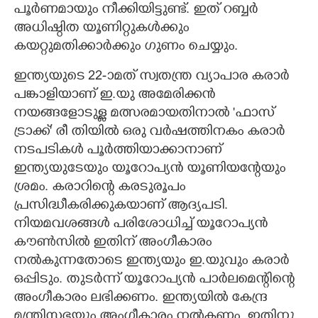
പൂർണമായും നീക്കിയിട്ടുണ്ട്. ഇത് റബ്ബർ
അധിഷ്ഠിത യൂണിറ്റുകൾക്കും
കയറ്റുമതിക്കാർക്കും ഗുണം ചെയ്യും.
ഇന്ത്യയുടെ 22-ാമത് സ്വതന്ത്ര വ്യാപാര കരാർ
പങ്കാളിയാണ് ഇ.യു അമേരിക്കൻ
നയങ്ങളോടുള്ള മത്സരമായതിനാൽ 'ഫാസ്
ട്രാക്ക്' രീ തിയിൽ ഒരു വർഷത്തിനകം കരാർ
നടപടികൾ പൂർത്തിയാക്കാനാണ്
ഇന്ത്യയുടേയും യൂറോപ്യൻ യൂണിയന്റേയും
ശ്രമം. കരാറിന്റെ കരടുരൂപം
പ്രസിദ്ധീകരിക്കുകയാണ് ആദ്യപടി.
നിയമവശങ്ങൾ പരിശോധിച്ച് യൂറോപ്യൻ
കൗൺസിൽ ഇതിന് അംഗീകാരം
നൽകുന്നതോടെ ഇന്ത്യയും ഇ.യുവും കരാർ
ഒപ്പിടും. തുടർന്ന് യൂറോപ്യൻ പാർലമെന്റിന്റെ
അംഗീകാരം ലഭിക്കണം. ഇന്ത്യയിൽ കേന്ദ്ര
മന്ത്രിസഭയും അംഗീകാരം നൽകണം. ഇതിനു