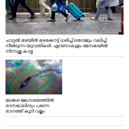
ചാറ്റൽ മഴയിൽ മഴക്കോട്ട് ധരിച്ച് ലഗേജും വലിച്ച്
നീങ്ങുന്ന യുവതികൾ. എറണാകുളം മേനകയിൽ
നിന്നുള്ള കാഴ്ച
മലങ്കര ജലാശയത്തിൽ
രാസമാലിന്യം പരന്ന
ഭാഗത്ത് കൂടി വള്ളം
തുഴഞ്ഞു പോകുന്ന
പ്രദേശവാസികൾ