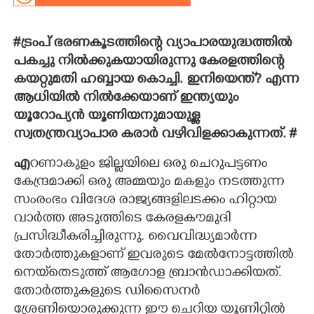
CARTOONS
#ട്രംപ് ഭരണകൂടത്തിന്റെ വ്യാപാരയുദ്ധത്തിൽ
പകച്ചു നിൽക്കുകയായിരുന്നു കേരളത്തിന്റെ
LITERATURE
കയറ്റുമതി ഹബ്ബായ കൊച്ചി. ഇനിയെന്ത്? എന്ന
ആധിയിൽ നിൽക്കേയാണ് ഇന്ത്യയും
ZOOM
യൂറോപ്യൻ യൂണിയനുമായുള്ള
സ്വതന്ത്രവ്യാപാര കരാർ വഴിവിളക്കാകുന്നത്. #
CONTACT US
എ
റണാകുളം ജില്ലയിലെ ഒരു ചെറുപട്ടണം
കേന്ദ്രമാക്കി ഒരു അമ്മയും മകളും നടത്തുന്ന
സംരംഭം വിദേശ രാജ്യങ്ങളിലടക്കം ഹിറ്റായ
വാർത്ത അടുത്തിടെ കേരളകൗമുദി
പ്രസിദ്ധീകരിച്ചിരുന്നു. വൈവിദ്ധ്യമാർന്ന
തോർത്തുകളാണ് ഇവരുടെ മേൽനോട്ടത്തിൽ
നെയ്‌തെടുത്ത് ആഗോള ബ്രാൻഡാക്കിയത്.
തോർത്തുകളുടെ ഡിസൈനർ
ശ്രേണിയൊരുക്കുന്ന ഈ ചെറിയ യൂണിറ്റിൽ