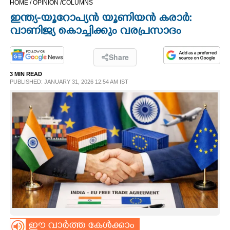
HOME /
OPINION /
COLUMNS
CINEMA
ഇന്ത്യ-യൂറോപ്യൻ യൂണിയൻ കരാർ:
വാണിജ്യ കൊച്ചിക്കും വരപ്രസാദം
OPINION
Share
PHOTOS
3 MIN READ
PUBLISHED: JANUARY 31, 2026 12:54 AM IST
LIFESTYLE
SPIRITUAL
INFO+
ART
ASTRO
ഈ വാർത്ത കേൾക്കാം