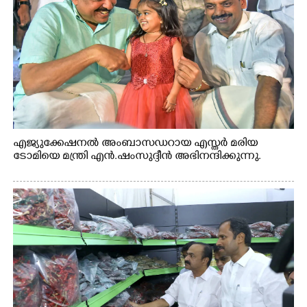
എജ്യുക്കേഷനൽ അംബാസഡറായ എസ്തർ മരിയ
ടോമിയെ മന്ത്രി എൻ.ഷംസുദ്ദീൻ അഭിനന്ദിക്കുന്നു.