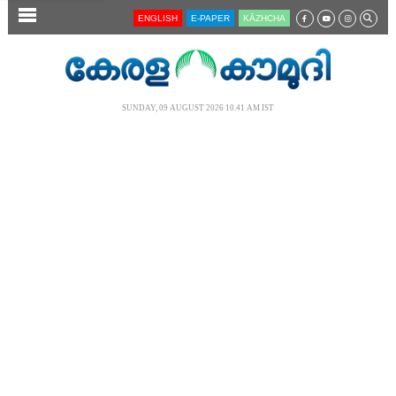
SECTIONS
ENGLISH
E-PAPER
KĀZHCHA
HOME
LATEST
SUNDAY, 09 AUGUST 2026 10.41 AM IST
AUDIO
NOTIFIED NEWS
POLL
KERALA
LOCAL
NEWS 360
CASE DIARY