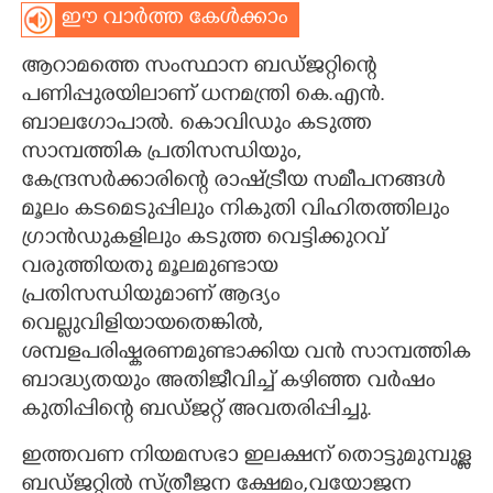
ഈ വാർത്ത കേൾക്കാം
CARTOONS
ആറാമത്തെ സംസ്ഥാന ബഡ്ജറ്റിന്റെ
പണിപ്പുരയിലാണ് ധനമന്ത്രി കെ.എൻ.
LITERATURE
ബാലഗോപാൽ. കൊവിഡും കടുത്ത
സാമ്പത്തിക പ്രതിസന്ധിയും,​
ZOOM
കേന്ദ്രസർക്കാരിന്റെ രാഷ്ട്രീയ സമീപനങ്ങൾ
മൂലം കടമെടുപ്പിലും നികുതി വിഹിതത്തിലും
CONTACT US
ഗ്രാൻഡുകളിലും കടുത്ത വെട്ടിക്കുറവ്
വരുത്തിയതു മൂലമുണ്ടായ
പ്രതിസന്ധിയുമാണ് ആദ്യം
വെല്ലുവിളിയായതെങ്കിൽ,​
ശമ്പളപരിഷ്കരണമുണ്ടാക്കിയ വൻ സാമ്പത്തിക
ബാദ്ധ്യതയും അതിജീവിച്ച് കഴിഞ്ഞ വർഷം
കുതിപ്പിന്റെ ബഡ്ജറ്റ് അവതരിപ്പിച്ചു.
ഇത്തവണ നിയമസഭാ ഇലക്ഷന് തൊട്ടുമുമ്പുള്ള
ബഡ്ജറ്റിൽ സ്ത്രീജന ക്ഷേമം,വയോജന