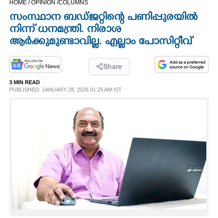
HOME /
OPINION /
COLUMNS
CINEMA
സംസ്ഥാന ബഡ്ജറ്റിന്റെ പണിപ്പുരയിൽ
നിന്ന് ധനമന്ത്രി. നിരാശ
OPINION
ആർക്കുമുണ്ടാവില്ല. എല്ലാം പോസിറ്റീവ്
PHOTOS
Share
3 MIN READ
PUBLISHED: JANUARY 28, 2026 01:25 AM IST
LIFESTYLE
SPIRITUAL
INFO+
ART
ASTRO