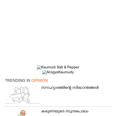
TRENDING IN
OPINION
സൗഹൃദത്തിന്റെ സിദ്ധാന്തങ്ങൾ
കരുണയുടെ സുന്ദരപാലം