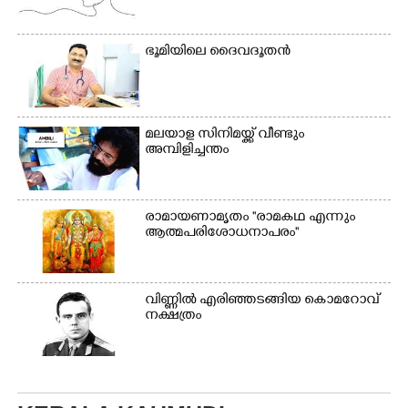
നായകൾ.
ഭൂ​മി​യി​ലെ​ ​ദൈ​വദൂതൻ
മലയാള സിനിമയ്ക്ക് വീണ്ടും
അമ്പിളിച്ചന്തം
രാമായണാമൃതം ''രാമകഥ എന്നും
ആത്മപരിശോധനാപരം''
വി​ണ്ണി​ൽ​ ​എ​രി​ഞ്ഞ​ട​ങ്ങിയ കൊ​മ​റോ​വ് ​
ന​ക്ഷ​ത്രം