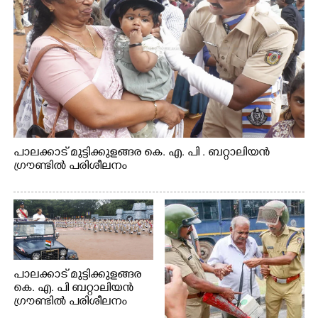
പാലക്കാട് മുട്ടിക്കുളങ്ങര കെ. എ. പി . ബറ്റാലിയൻ
ഗ്രൗണ്ടിൽ പരിശീലനം
പാലക്കാട് മുട്ടിക്കുളങ്ങര
കെ. എ. പി ബറ്റാലിയൻ
ഗ്രൗണ്ടിൽ പരിശീലനം