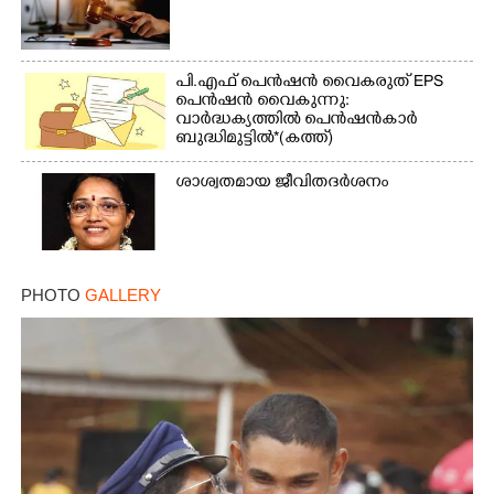
പി.എഫ് പെൻഷൻ വൈകരുത് EPS
പെൻഷൻ വൈകുന്നു:
വാർദ്ധക്യത്തിൽ പെൻഷൻകാർ
ബുദ്ധിമുട്ടിൽ*(കത്ത്)
ശാശ്വതമായ ജീവിതദർശനം
×
Share this link
PHOTO
GALLERY
Copy Link