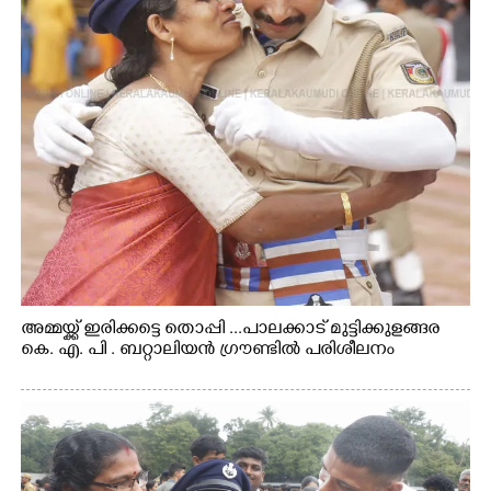
അമ്മയ്ക്ക് ഇരിക്കട്ടെ തൊപ്പി ...പാലക്കാട് മുട്ടിക്കുളങ്ങര
കെ. എ. പി . ബറ്റാലിയൻ ഗ്രൗണ്ടിൽ പരിശീലനം