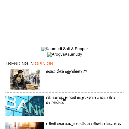
TRENDING IN
OPINION
തൊഴിൽ എവിടെ???
ദിവാസ്വപ്നമായി തുടരുന്ന പഞ്ചദിന
ബാങ്കിംഗ്
നീതി വൈകുന്നതിലെ നീതി നിഷേധം