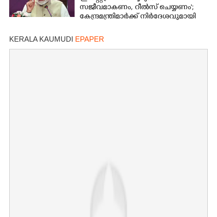
സജീവമാകണം, റീൽസ് ചെയ്യണം';
കേന്ദ്ര മന്ത്രിമാർക്ക് നിർദേശവുമായി
മോദി
KERALA KAUMUDI
EPAPER