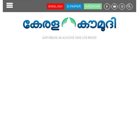
SECTIONS
ENGLISH
E-PAPER
KĀZHCHA
HOME
LATEST
SATURDAY, 08 AUGUST 2026 3.29 PM IST
AUDIO
NOTIFIED NEWS
POLL
KERALA
LOCAL
NEWS 360
CASE DIARY