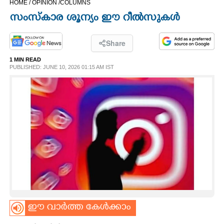
HOME /
OPINION /
COLUMNS
CINEMA
സംസ്കാര ശൂന്യം ഈ റീൽസുകൾ
OPINION
Share
1 MIN READ
PHOTOS
PUBLISHED: JUNE 10, 2026 01:15 AM IST
LIFESTYLE
SPIRITUAL
INFO+
ART
ഈ വാർത്ത കേൾക്കാം
ASTRO