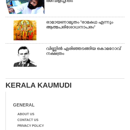
അമ്പിളിച്ചന്തം
രാമായണാമൃതം ''രാമകഥ എന്നും
ആത്മപരിശോധനാപരം''
വി​ണ്ണി​ൽ​ ​എ​രി​ഞ്ഞ​ട​ങ്ങിയ കൊ​മ​റോ​വ് ​
ന​ക്ഷ​ത്രം
KERALA KAUMUDI
GENERAL
ABOUT US
CONTACT US
PRIVACY POLICY