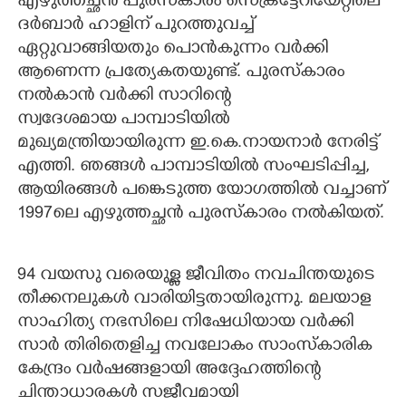
എഴുത്തച്ഛൻ പുരസ്കാരം സെക്രട്ടേറിയേറ്റിലെ
ദർബാർ ഹാളിന് പുറത്തുവച്ച്
ഏറ്റുവാങ്ങിയതും പൊൻകുന്നം വർക്കി
ആണെന്ന പ്രത്യേകതയുണ്ട്. പുരസ്കാരം
നൽകാൻ വർക്കി സാറിന്റെ
സ്വദേശമായ പാമ്പാടിയിൽ
മുഖ്യമന്ത്രിയായിരുന്ന ഇ.കെ.നായനാർ നേരിട്ട്
എത്തി. ഞങ്ങൾ പാമ്പാടിയിൽ സംഘടിപ്പിച്ച,​
ആയിരങ്ങൾ പങ്കെടുത്ത യോഗത്തിൽ വച്ചാണ്
1997ലെ എഴുത്തച്ഛൻ പുരസ്കാരം നൽകിയത്.
94 വയസു വരെയുള്ള ജീവിതം നവചിന്തയുടെ
തീക്കനലുകൾ വാരിയിട്ടതായിരുന്നു. മലയാള
സാഹിത്യ നഭസിലെ നിഷേധിയായ വർക്കി
സാർ തിരിതെളിച്ച നവലോകം സാംസ്കാരിക
കേന്ദ്രം വർഷങ്ങളായി അദ്ദേഹത്തിന്റെ
ചിന്താധാരകൾ സജീവമായി