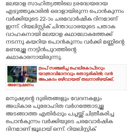
മലയാള സാഹിത്യത്തിലെ ശ്രദ്ധേയരായ
CARTOONS
എഴുത്തുകാരിൽ ഒരാളായിരുന്ന പൊൻകുന്നം
വർക്കിയുടെ 22-ാം ചരമവാർഷിക ദിനമാണ്
ഇന്ന്. റിയലിസ്റ്റിക് ചിന്താധാരയുടെ പതാക
LITERATURE
വാഹകനായി മലയാള കഥാലോകത്തേക്ക്
നടന്നു കയറിയ പൊൻകുന്നം വർക്കി മണ്ണിന്റെ
ZOOM
മണമുള്ള നാട്ടിൻപുറത്തിന്റെ
കഥാകാരനായിരുന്നു.
CONTACT US
ട്രംപ് സഞ്ചരിച്ച ഹെലികോപ്‌ടറും
യാത്രാവിമാനവും തൊട്ടരികിൽ; വൻ
അപകടം ഒഴിവായത് തലനാരിഴയ്‌ക്ക്,
അന്വേഷണം
മനുഷ്യന്റെ ദുരിതങ്ങളും വേദനകളും
അധികാര പുരോഹിത വർഗത്തോടുള്ള
അടങ്ങാത്ത എതിർപ്പും പച്ചയ്ക്ക് ചിത്രീകരിച്ച
പൊൻകുന്നം വർക്കിയുടെ ചരമവാർഷിക
ദിനമാണ് ജൂലായ് ഒന്ന്. റിയലിസ്റ്റിക്