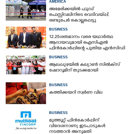
AMERICA
അമേരിക്കയിൽ ഫുഡ്
ഫെസ്റ്റിവലിനിടെ വെടിവയ്‌പ്പ്;
രണ്ടുപേർ കൊല്ലപ്പെട്ടു
BUSINESS
12.25ശതമാനം വരെ യഥാർത്ഥ
ആദായവുമായി ഐസിഎൽ
ഫിൻകോർപ്പിന്റെ പുതിയ എൻസിഡി
ഇഷ്യു ആരംഭിക്കുന്നു
BUSINESS
ആലപ്പുഴയിൽ കല്യാൺ സിൽക്‌സ്
ഷോറൂമിന് തുടക്കമായി
BUSINESS
കത്തിക്കയറി സ്വർണ വില
BUSINESS
മുത്തൂറ്റ് ഫിൻകോർപ്പിന്
വിദേശനാണ്യ ഇടപാടുകൾ
നടത്താൻ അനുമതി