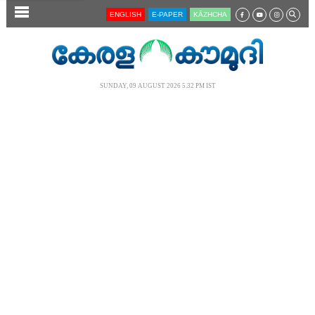
SECTIONS
ENGLISH
E-PAPER
KĀZHCHA
HOME
LATEST
SUNDAY, 09 AUGUST 2026 5.32 PM IST
AUDIO
NOTIFIED NEWS
POLL
KERALA
LOCAL
NEWS 360
CASE DIARY