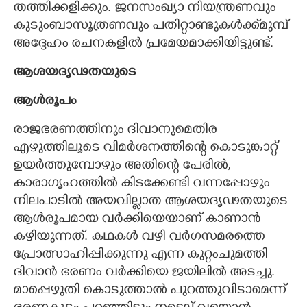
തത്തിക്കളിക്കും. ജനസംഖ്യാ നിയന്ത്രണവും
കുടുംബാസൂത്രണവും പതിറ്റാണ്ടുകൾക്ക്മുമ്പ്
അദ്ദേഹം രചനകളിൽ പ്രമേയമാക്കിയിട്ടുണ്ട്.
ആശയദൃഢതയുടെ
ആൾരൂപം
രാജഭരണത്തിനും ദിവാനുമെതിര
എഴുത്തിലൂടെ വിമർശനത്തിന്റെ കൊടുങ്കാറ്റ്
ഉയർത്തുമ്പോഴും അതിന്റെ പേരിൽ,
കാരാഗൃഹത്തിൽ കിടക്കേണ്ടി വന്നപ്പോഴും
നിലപാടിൽ അയവില്ലാത ആശയദൃഢതയുടെ
ആൾരൂപമായ വർക്കിയെയാണ് കാണാൻ
കഴിയുന്നത്. കഥകൾ വഴി വർഗസമരത്തെ
പ്രോത്സാഹിപ്പിക്കുന്നു എന്ന കുറ്റംചുമത്തി
ദിവാൻ ഭരണം വർക്കിയെ ജയിലിൽ അടച്ചു.
മാപ്പെഴുതി കൊടുത്താൽ പുറത്തുവിടാമെന്ന്