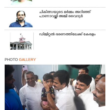
ചികിത്സയുടെ മർമ്മം അറിഞ്ഞ്
പാണാവള്ളി അജി വൈദ്യർ
ഡിജിറ്റൽ ഭരണത്തിലേക്ക് കേരളം
PHOTO
GALLERY