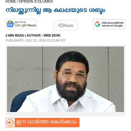
HOME /
OPINION /
COLUMNS
CINEMA
നിലയ്ക്കുന്നില്ല ആ കലപ്പയുടെ ശബ്ദം
OPINION
Share
2 MIN READ
| AUTHOR :
WEB DESK
PHOTOS
PUBLISHED: JULY 01, 2026 01:23 AM IST
LIFESTYLE
SPIRITUAL
INFO+
ART
ഈ വാർത്ത കേൾക്കാം
ASTRO