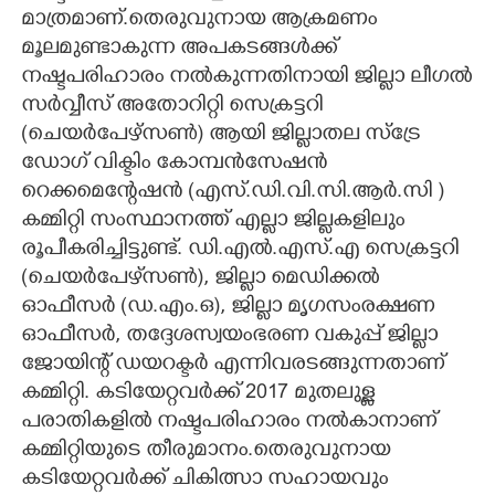
മാത്രമാണ്.തെരുവുനായ ആക്രമണം
മൂലമുണ്ടാകുന്ന അപകടങ്ങൾക്ക്
നഷ്ടപരിഹാരം നൽകുന്നതിനായി ജില്ലാ ലീഗൽ
സർവ്വീസ് അതോറിറ്റി സെക്രട്ടറി
(
ചെയർപേഴ്സൺ) ആയി ജില്ലാതല സ്ട്രേ
ഡോഗ് വിക്ടിം കോമ്പൻസേഷൻ
റെക്കമെന്റേഷൻ (എസ്.ഡി.വി.സി.ആർ.സി )
കമ്മിറ്റി സംസ്ഥാനത്ത് എല്ലാ ജില്ലകളിലും
രൂപീകരിച്ചിട്ടുണ്ട്.
ഡി.എൽ.എസ്.എ സെക്രട്ടറി
(ചെയർപേഴ്‌സൺ), ജില്ലാ മെഡിക്കൽ
ഓഫീസർ (ഡ.എം.ഒ), ജില്ലാ മൃഗസംരക്ഷണ
ഓഫീസർ, തദ്ദേശസ്വയംഭരണ വകുപ്പ് ജില്ലാ
ജോയിന്റ് ഡയറക്ടർ എന്നിവരടങ്ങുന്നതാണ്
കമ്മിറ്റി. കടിയേറ്റവർക്ക് 2017 മുതലുള്ള
പരാതികളിൽ നഷ്ടപരിഹാരം നൽകാനാണ്
കമ്മിറ്റിയുടെ തീരുമാനം.തെരുവുനായ
കടിയേറ്റവർക്ക് ചികിത്സാ സഹായവും