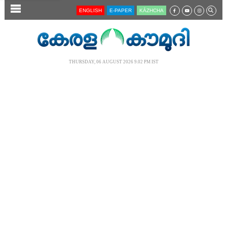
SECTIONS
ENGLISH
E-PAPER
KĀZHCHA
HOME
LATEST
THURSDAY, 06 AUGUST 2026 9.02 PM IST
AUDIO
NOTIFIED NEWS
POLL
KERALA
LOCAL
NEWS 360
CASE DIARY