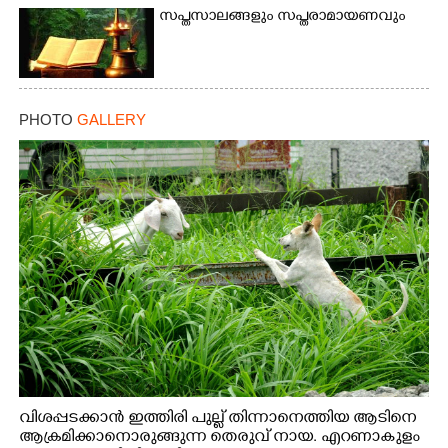
സപ്തസാലങ്ങളും സപ്തരാമായണവും
PHOTO
GALLERY
വിശപ്പടക്കാൻ ഇത്തിരി പുല്ല് തിന്നാനെത്തിയ ആടിനെ
ആക്രമിക്കാനൊരുങ്ങുന്ന തെരുവ് നായ. എറണാകുളം