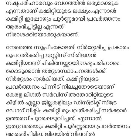
നഷ്ടപരിഹാരവും വേഗത്തിൽ ലഭ്യമാക്കുക
എന്നതാണ് കമ്മിറ്റിയുടെ ലക്ഷ്യം.എന്നാൽ
കമ്മിറ്റി ഇപ്പോഴും പൂർണ്ണമായി പ്രവർത്തനം
ആരംഭിച്ചിട്ടില്ല എന്നത്
നിരാശക്കിടയാക്കുകയാണ്.
നേരത്തെ സുപ്രീംകോടതി നിർദ്ദേശിച്ച പ്രകാരം
രൂപവത്കരിച്ച ജസ്റ്റിസ് സിരിജഗൻ
കമ്മിറ്റിയാണ് ചികിത്സയ്ക്കായി നഷ്ടപരിഹാരം
കൊടുക്കാൻ തദ്ദേശസ്ഥാപനങ്ങൾക്ക്
നിർദ്ദേശം നൽകിയത്. കമ്മിറ്റിയുടെ
പ്രവർത്തനം പിന്നീട് നിലച്ചതോടെയാണ്
കേരള ലീഗൽ സർവീസ് അതോറിറ്റിയുടെ
കീഴിൽ എല്ലാ ജില്ലകളിലും ഡിസ്ട്രിക്ട് സ്‌ട്രേ
ഡോഗ് വിക്ടിം കമ്മിറ്റി രൂപവത്കരിച്ച് സർക്കാർ
ഉത്തരവ് പുറപ്പെടുവിച്ചത്. എന്നാൽ
ഇതുവരെയും കമ്മിറ്റി പൂർണ്ണമായ പ്രവർത്തനം
ആരംഭിച്ചിട്ടില്ല. ജില്ലയിൽ നിലവിൽ