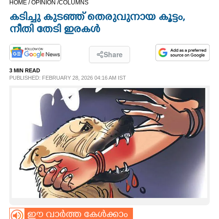
HOME /
OPINION /
COLUMNS
CINEMA
കടിച്ചു കുടഞ്ഞ് തെരുവുനായ കൂട്ടം,
നീതി തേടി ഇരകൾ
OPINION
Share
PHOTOS
3 MIN READ
PUBLISHED: FEBRUARY 28, 2026 04:16 AM IST
LIFESTYLE
SPIRITUAL
INFO+
ART
ASTRO
ഈ വാർത്ത കേൾക്കാം