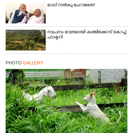
മാപ്പ് നൽകൂ മഹാമതേ!
സ്വപനം മാത്രമായി കഞ്ചിക്കോട് കോച്ച്
ഫാക്ടറി
PHOTO
GALLERY