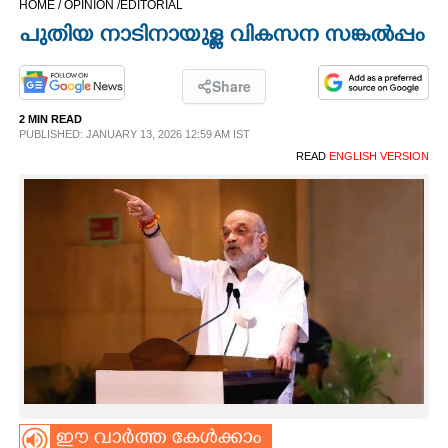
HOME /
OPINION /
EDITORIAL
CINEMA
പുതിയ നാടിനായുള്ള വികസന സങ്കൽപ്പം
OPINION
Share
2 MIN READ
PHOTOS
PUBLISHED: JANUARY 13, 2026 12:59 AM IST
READ
ENGLISH VERSION
LIFESTYLE
SPIRITUAL
INFO+
ART
ASTRO
ഈ വാർത്ത കേൾക്കാം