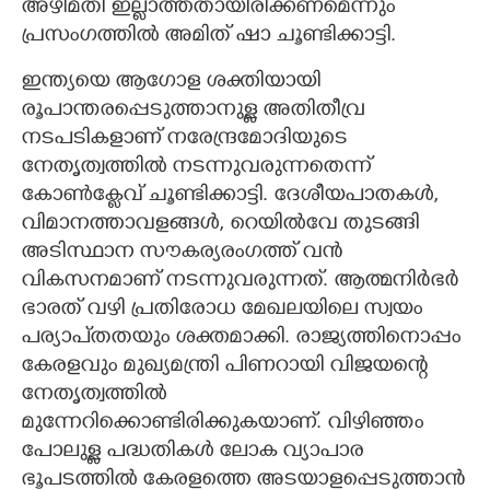
അഴിമതി ഇല്ലാത്തതായിരിക്കണമെന്നും
പ്രസംഗത്തിൽ അമിത് ഷാ ചൂണ്ടിക്കാട്ടി.
ഇന്ത്യയെ ആഗോള ശക്തിയായി
രൂപാന്തരപ്പെടുത്താനുള്ള അതിതീവ്ര
നടപടികളാണ് നരേന്ദ്രമോദിയുടെ
നേതൃത്വത്തിൽ നടന്നുവരുന്നതെന്ന്
കോൺക്ളേവ് ചൂണ്ടിക്കാട്ടി. ദേശീയപാതകൾ,
വിമാനത്താവളങ്ങൾ, റെയിൽവേ തുടങ്ങി
അടിസ്ഥാന സൗകര്യരംഗത്ത് വൻ
വികസനമാണ് നടന്നുവരുന്നത്. ആത്മനിർഭർ
ഭാരത് വഴി പ്രതിരോധ മേഖലയിലെ സ്വയം
പര്യാപ്‌തതയും ശക്തമാക്കി. രാജ്യത്തിനൊപ്പം
കേരളവും മുഖ്യമന്ത്രി പിണറായി വിജയന്റെ
നേതൃത്വത്തിൽ
മുന്നേറിക്കൊണ്ടിരിക്കുകയാണ്. വിഴിഞ്ഞം
പോലുള്ള പദ്ധതികൾ ലോക വ്യാപാര
ഭൂപടത്തിൽ കേരളത്തെ അടയാളപ്പെടുത്താൻ