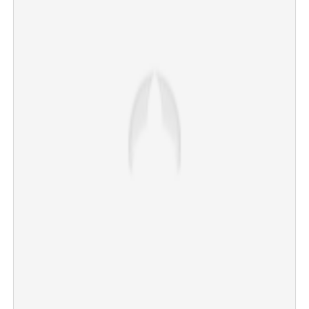
×
Share this link
Copy Link