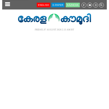
SECTIONS
ENGLISH
E-PAPER
KĀZHCHA
HOME
LATEST
FRIDAY, 07 AUGUST 2026 2.13 AM IST
AUDIO
NOTIFIED NEWS
POLL
KERALA
LOCAL
NEWS 360
CASE DIARY