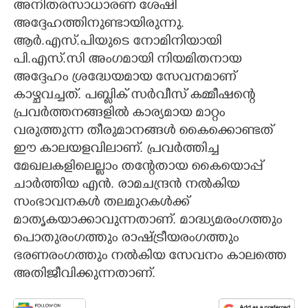
അനിതരസാധാരണ ശേഷി
അദ്ദേഹത്തിനുണ്ടായിരുന്നു.
ആർ.എസ്‌.പിയുടെ നോമിനിയായി
പി.എസ്.സി അംഗമായി നിയമിതനായ
അദ്ദേഹം ശ്രദ്ധേയമായ സേവനമാണ്
കാഴ്ചവച്ചത്. പബ്ലിക് സർവീസ് കമ്മീഷന്റെ
പ്രവർത്തനങ്ങളിൽ കാര്യമായ മാറ്റം
വരുത്തുന്ന തീരുമാനങ്ങൾ കൈക്കൊണ്ടത്
×
Share this link
ഈ കാലയളവിലാണ്. പ്രവർത്തിച്ച
മേഖലകളിലെല്ലാം തന്റേതായ കൈയൊപ്പ്
ചാർത്തിയ എൻ. രാമചന്ദ്രൻ നൽകിയ
സംഭാവനകൾ തലമുറകൾക്ക്
മാതൃകയാക്കാവുന്നതാണ്. മാദ്ധ്യമരംഗത്തും
Copy Link
പൊതുരംഗത്തും രാഷ്ട്രീയരംഗത്തും
ഭരണരംഗത്തും നൽകിയ സേവനം കാലത്തെ
അതിജീവിക്കുന്നതാണ്.