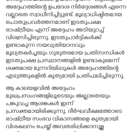
അദ്ദേഹത്തിന്റെ ഉപദേശ നിർദ്ദേശങ്ങൾ എന്നെ
വല്ലാതെ സ്വാധീനിച്ചിട്ടുണ്ട്. മൂല്യാധിഷ്ഠിതമായ
പൊതുപ്രവർത്തനമാണ് ഇടതുപക്ഷ
രാഷ്ട്രീയം എന്ന് അദ്ദേഹം അടിയുറച്ച്
വിശ്വസിച്ചിരുന്നു. ഇടതുപാർട്ടികൾക്ക്
ഉണ്ടാകുന്ന നയവ്യതിയാനവും
മൂല്യതകർച്ചയും ഗുരുതരമായ പ്രതിസന്ധികൾ
ഇടതുപക്ഷ പ്രസ്ഥാനങ്ങളിൽ ഉണ്ടാകുമെന്ന്
ശക്തമായ മുന്നറിയിപ്പുകൾ അദ്ദേഹത്തിന്റെ
എഴുത്തുകളിൽ കൃത്യമായി പ്രതിഫലിച്ചിരുന്നു.
ആ കാലയളവിൽ അദ്ദേഹം
മുഖപ്രസംഗങ്ങളിലൂടെയും അല്ലാതെയും
പങ്കുവച്ച ആശങ്കകൾ ഇന്ന്
പ്രസക്തമായിരിക്കുന്നു. ദീർഘവീക്ഷത്തോടെ
രാഷ്ട്രീയ സംഭവ വികാസങ്ങളെ കൃത്യമായി
വിശകലനം ചെയ്ത് അവതരിപ്പിക്കാനുള്ള