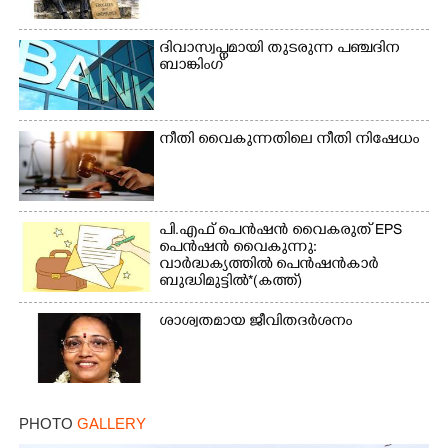
ദിവാസ്വപ്നമായി തുടരുന്ന പഞ്ചദിന
ബാങ്കിംഗ്
നീതി വൈകുന്നതിലെ നീതി നിഷേധം
പി.എഫ് പെൻഷൻ വൈകരുത് EPS
പെൻഷൻ വൈകുന്നു:
വാർദ്ധക്യത്തിൽ പെൻഷൻകാർ
ബുദ്ധിമുട്ടിൽ*(കത്ത്)
ശാശ്വതമായ ജീവിതദർശനം
PHOTO
GALLERY