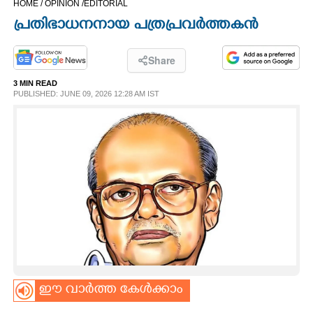
HOME /
OPINION /
EDITORIAL
CINEMA
പ്രതിഭാധനനായ പത്രപ്രവർത്തകൻ
OPINION
Share
3 MIN READ
PHOTOS
PUBLISHED: JUNE 09, 2026 12:28 AM IST
LIFESTYLE
SPIRITUAL
INFO+
ART
ഈ വാർത്ത കേൾക്കാം
ASTRO