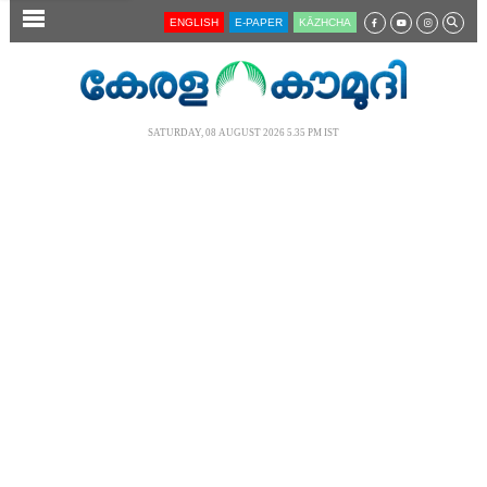
SECTIONS
ENGLISH
E-PAPER
KĀZHCHA
HOME
LATEST
SATURDAY, 08 AUGUST 2026 5.35 PM IST
AUDIO
NOTIFIED NEWS
POLL
KERALA
LOCAL
NEWS 360
CASE DIARY