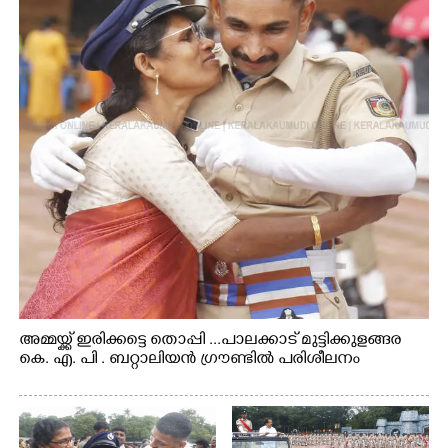
അമ്മയ്ക്ക് ഇരിക്കട്ടെ തൊപ്പി ...പാലക്കാട് മുട്ടിക്കുളങ്ങര
കെ. എ. പി . ബറ്റാലിയൻ ഗ്രൗണ്ടിൽ പരിശീലനം