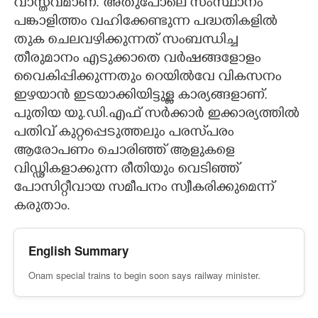
വാസ്തവമാണ്. അതുപോലെ സംസ്ഥാനം
പങ്കാളിത്തം വഹിക്കേണ്ടുന്ന പദ്ധതികളിൽ
തുക ചെലവഴിക്കുന്നത് സംബന്ധിച്ച
തീരുമാനം എടുക്കാതെ വർഷങ്ങളോളം
വൈകിപ്പിക്കുന്നതും റെയിൽവേ വികസനം
ഇഴയാൻ ഇടയാക്കിയിട്ടുള്ള കാര്യങ്ങളാണ്.
പുതിയ യു.ഡി.എഫ് സർക്കാർ ഇക്കാര്യത്തിൽ
പതിവ് കുറ്റപ്പെടുത്തലും പരസ്‌പരം
ആരോപണം ചൊരിഞ്ഞ് ആളുകളെ
വിഡ്ഢികളാക്കുന്ന രീതിയും വെടിഞ്ഞ്
പോസിറ്റീവായ സമീപനം സ്വീകരിക്കുമെന്ന്
കരുതാം.
English Summary
Onam special trains to begin soon says railway minister.