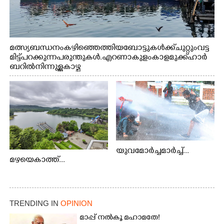
മത്സ്യബന്ധനം കഴിഞ്ഞെത്തിയ ബോട്ടുകൾക്ക് ചുറ്റും വട്ട
മിട്ട് പറക്കുന്ന പരുന്തുകൾ. എറണാകുളം കാളമുക്ക് ഹാർ
ബറിൽ നിന്നുള്ള കാഴ്ച
യുവമോർച്ചമാർച്ച്...
മഴയെകാത്ത്...
TRENDING IN
OPINION
മാപ്പ് നൽകൂ മഹാമതേ!