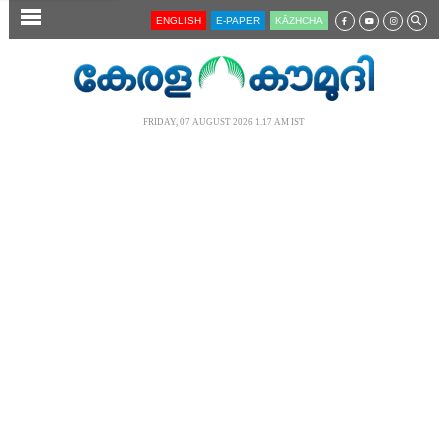
SECTIONS
ENGLISH
E-PAPER
KĀZHCHA
HOME
LATEST
FRIDAY, 07 AUGUST 2026 1.17 AM IST
AUDIO
NOTIFIED NEWS
POLL
KERALA
LOCAL
NEWS 360
CASE DIARY