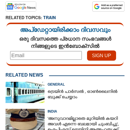
RELATED TOPICS:
TRAIN
അപ്ഡേറ്റായിരിക്കാം ദിവസവും
ഒരു ദിവസത്തെ പ്രധാന സംഭവങ്ങൾ
നിങ്ങളുടെ ഇൻബോക്സിൽ
RELATED NEWS
GENERAL
ട്രെയിൻ പാർസൽ , ഓൺലൈനിൽ
ബുക്ക് ചെയ്യാം
INDIA
'അനുവാദമില്ലാതെ മുറിയിൽ കയറി
അവൾ എന്നെ ബലമായി ചുംബിച്ചു',