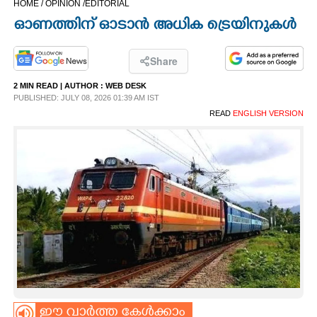
HOME /
OPINION /
EDITORIAL
CINEMA
ഓണത്തിന് ഓടാൻ അധിക ട്രെയിനുകൾ
OPINION
Share
2 MIN READ
| AUTHOR :
WEB DESK
PHOTOS
PUBLISHED: JULY 08, 2026 01:39 AM IST
READ
ENGLISH VERSION
LIFESTYLE
SPIRITUAL
INFO+
ART
ASTRO
ഈ വാർത്ത കേൾക്കാം