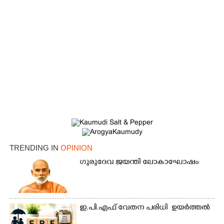
TRENDING IN
OPINION
ഗുരുദേവ ജയന്തി ലോകാഘോഷം
ഇ.പി​.എഫ് വേതന പരി​ധി ​ ഉയർത്തൽ