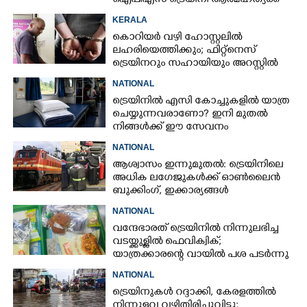
ഐപിഎസ് ട്രെയിനി ആത്മഹത്യക്ക്
ശ്രമിച്ചു
KERALA
കൊറിയർ വഴി ഹോസ്റ്റലിൽ
ലഹരിയെത്തിക്കും; ഫിറ്റ്‌നെസ്
ട്രെയിനറും സഹായിയും അറസ്റ്റിൽ
NATIONAL
ട്രെയിനിൽ എസി കോച്ചുകളിൽ യാത്ര
ചെയ്യുന്നവരാണോ? ഇനി മുതൽ
നിങ്ങൾക്ക് ഈ സേവനം
സൗജന്യമായി ലഭിക്കും
NATIONAL
ആശ്വാസം ഇന്നുമുതൽ: ട്രെയിനിലെ
അധിക ലഗേജുകൾക്ക് ഓൺലൈൻ
ബുക്കിംഗ്, ഇക്കാര്യങ്ങൾ
അറിഞ്ഞിരിക്കണം
NATIONAL
വന്ദേഭാരത് ട്രെയിനിൽ നിന്നുലഭിച്ച
വടയ്ക്കുള്ളിൽ ഫെവിക്വിക്;
യാത്രക്കാരന്റെ വായിൽ പശ പടർന്നു
NATIONAL
ട്രെയിനുകൾ റദ്ദാക്കി, കേരളത്തിൽ
നിന്നുള്ളവ വഴിതിരിച്ചുവിട്ടു;