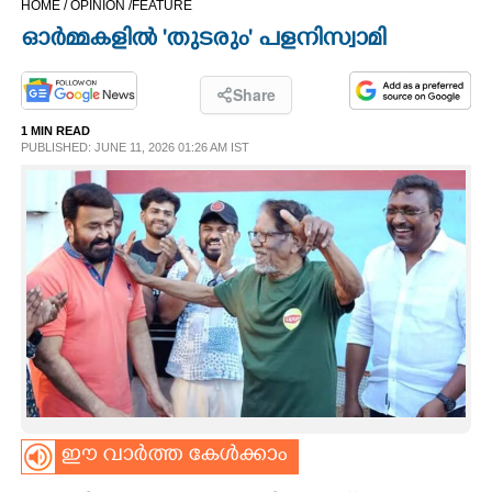
HOME /
OPINION /
FEATURE
CINEMA
ഓർമ്മകളിൽ 'തുടരും' പളനിസ്വാമി
OPINION
Share
1 MIN READ
PHOTOS
PUBLISHED: JUNE 11, 2026 01:26 AM IST
LIFESTYLE
SPIRITUAL
INFO+
ART
ഈ വാർത്ത കേൾക്കാം
ASTRO