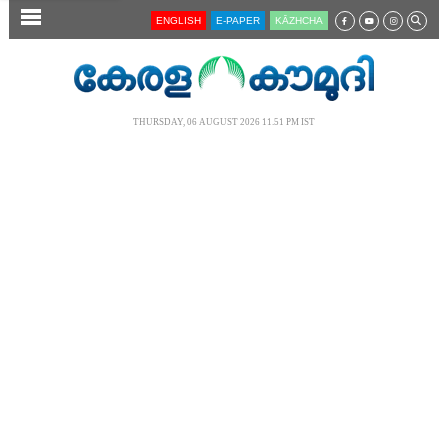
SECTIONS
ENGLISH
E-PAPER
KĀZHCHA
HOME
LATEST
THURSDAY, 06 AUGUST 2026 11.51 PM IST
AUDIO
NOTIFIED NEWS
POLL
KERALA
LOCAL
NEWS 360
CASE DIARY