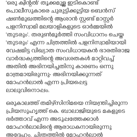
'ഒരു ക്വിന്റൽ' തൂക്കമുള്ള ഇടികൊണ്ട്
പൊലീസുകാരെ ചുരുട്ടിക്കൂട്ടിയ ബെൻസ്
CARTOONS
ഷൺമുഖത്തിന്റെ ആശാൻ സ്റ്റണ്ട് മാസ്റ്റർ
പളനിസ്വാമി മലയാളികളുടെ ഓർമ്മയിൽ
LITERATURE
'തുടരും'. തരുൺമൂർത്തി സംവിധാനം ചെയ്ത
'തുടരും' എന്ന ചിത്രത്തിൽ പളനിസ്വാമിയായി
ZOOM
വേഷമിട്ട വിഖ്യാത സംവിധായകൻ ഭാരതിരാജ
വാർദ്ധക്യത്തിന്റെ അവശതകൾ മാറ്റിവച്ച്
CONTACT US
അതിൽ അഭിനയിച്ചതിനു കാരണം ഒന്നു
മാത്രമായിരുന്നു- അഭിനയിക്കുന്നത്
മോഹൻലാൽ എന്ന പ്രിയപ്പെട്ട
ലാലുവിനൊപ്പം.
ഒരുകാലത്ത് തമിഴ്‌സിനിമയെ നിയന്ത്രിച്ചിരുന്ന
പ്രിയസുഹൃത്ത് കെ. ബാലാജിയുടെ മകളുടെ
ഭർത്താവ് എന്ന അടുപ്പത്തേക്കാൾ
മോഹൻലാലിന്റെ ആരാധകനായിരുന്നു
അദ്ദേഹം. ചിത്രത്തിൽ മോഹൻലാൽ