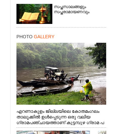
സപ്തസാലങ്ങളും
സപ്തരാമായണവും
PHOTO
GALLERY
×
എറണാകുളം ജില്ലയിലെ കോതമംഗലം
താലൂക്കിൽ ഉൾപ്പെടുന്ന ഒരു വലിയ
ഗ്രാമപഞ്ചായത്താണ് കുട്ടമ്പുഴ ഗ്രാമ പ
ഞ്ചായത്ത്. ആദിവാസി ഊരുകളായ