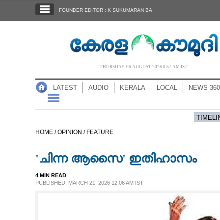
SECTIONS
FOUNDER EDITOR : K SUKUMARAN BA
HOME
LATEST
AUDIO
THURSDAY, 06 AUGUST 2026 8.57 AM IST
NOTIFIED NEWS
LATEST
AUDIO
KERALA
LOCAL
NEWS 360
POLL
KERALA
TIMELI
HOME /
OPINION /
FEATURE
LOCAL
'ചിന്ന ആസൈ' ഇതിഹാസം
NEWS 360
4 MIN READ
PUBLISHED: MARCH 21, 2026 12:06 AM IST
CASE DIARY