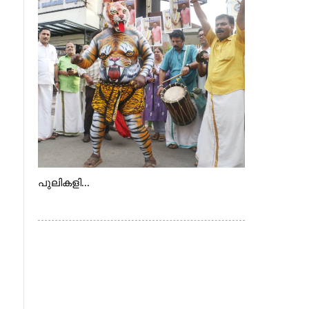
വെള്ളാരംകുത്ത്, കത്തിപ്പാറ, ഉറിയംപെട്ടി,
തേക്കല്ല്, വെട്ടിക്കല്ല്, മഞ്ചപ്പാറ എന്നീ
ആറു സ്ഥലങ്ങളിലേക്കുള്ള പ്രധാന
സഞ്ചാര മാർഗമാണ് ഈ കാണുന്ന
കടത്ത് വള്ളം
പുലികളി...