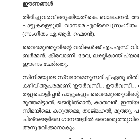
ഈണങ്ങൾ
തിരിച്ചുവരവ് ഒരുക്കിയത് കെ. ബാലചന്ദർ. അ
പാട്ടുകളെഴുതി. വാനമെ എല്ലൈ (സംഗീതം
'ചിന്ന ആസൈ'
(സംഗീതം എ.ആർ. റഹ്മാൻ).
വൈരമുത്തുവിന്റെ വരികൾക്ക് എം.എസ്. വ
ബർമ്മൻ, കീരവാണി, ദേവ, ലക്ഷ്മികാന്ത് 
ഈണം ചേർത്തു.
സിനിമയുടെ സ്വഭാവമനുസരിച്ച് ഏതു രീത
കഴിവ് ആപരമാണ്. 'ഊർവസീ... ഊർവസീ... ടേ
തട്ടുപൊളിപ്പൻ പാട്ടുകളും വൈരമുത്തുവിന്റെ 
മുത്തമിട്ടാൽ, ജെന്റിൽമാൻ, കാതലൻ, ഇന്ത്
സീമയിലെ, കറുത്തമ്മ, താജ്മഹൽ, മുത്തു, 
ചിത്രങ്ങളിലെ ഗാനങ്ങളിൽ വൈരമുത്തുവി
അനുഭവിക്കാനാകും.