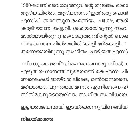
1980-ലാണ് വൈരമുത്തുവിന്റെ തുടക്കം. 
ആദ്യ ചിത്രം. ആദ്യഗാനം 'ഇത് ഒരു പൊ
എസ്.പി. ബാലസുബ്രഹ്മണ്യം. പക്ഷേ,​ ആദ്യ
'കാളി"യാണ്. ഐ.വി. ശശിയായിരുന്നു സംവി
മാത്രമായിരുന്നു വൈരമുത്തുവിന്റേത്. ബാക
നായകനായ ചിത്രത്തിൽ 'കാളി ഭദ്രകാളി...
തന്നെയായിരുന്നു സംഗീതം. പാടിയത് എസ്
'സിന്ധു ഭൈരവി"യിലെ 'ഞാനൊരു സിന്ത്,​ കാവട
എഴുതിയ ഗാനത്തിലൂടെയാണ് കെ.എസ്. ചിത
അലൈകൾ ഓയ്‌വതില്ലൈ, മൺവാസനൈ, പ
മര്യാദൈ, പുന്നകൈ മന്നൻ എന്നിങ്ങനെ ഹി
സിനിമകളുടെയെല്ലാം സംഗീത സംവിധായ
ഇളയരാജയുമായി ഇടയ്ക്കൊന്നു പിണങ്ങിയ
നിലയ്ക്കാത്ത