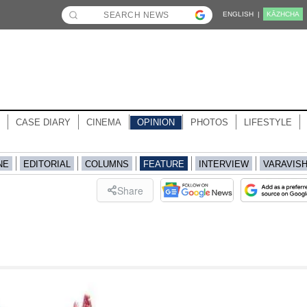
ENGLISH |
KĀZHCHA
CASE DIARY
CINEMA
OPINION
PHOTOS
LIFESTYLE
NE
EDITORIAL
COLUMNS
FEATURE
INTERVIEW
VARAVIS
Share