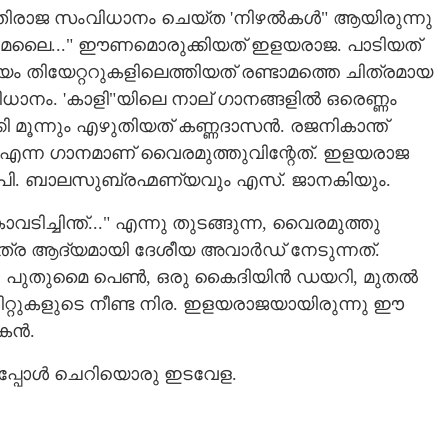
ഭാരതിരാജ സംവിധാനം ചെയ്ത 'നിഴൽകൾ" ആയിരുന്നു
ൻമലൈ..." ഈണമൊരുക്കിയത് ഇളയരാജ. പാടിയത്
ം തിയേറ്ററുകളിലെത്തിയത് രണ്ടാമത്തെ ചിത്രമായ
ധാനം. 'കാളി"യിലെ നാല് ഗാനങ്ങളിൽ ഒരെണ്ണം
്കി മൂന്നും എഴുതിയത് കണ്ണദാസൻ. രജനികാന്ത്
" എന്ന ഗാനമാണ് വൈരമുത്തുവിന്റേത്. ഇളയരാജ
.പി. ബാലസുബ്രഹ്മണ്യവും എസ്. ജാനകിയും.
ിച്ചിന്ത്..." എന്നു തുടങ്ങുന്ന,​ വൈരമുത്തു
്ര ആദ്യമായി ദേശീയ അവാർഡ് നേടുന്നത്.
ുതുമൈ പെൺ, ഒരു കൈദിയിൻ ഡയറി, മുതൽ
റ്റുകളുടെ നീണ്ട നിര. ഇളയരാജയായിരുന്നു ഈ
കൻ.
പ്പോൾ ചെറിയൊരു ഇടവേള.
Share this link