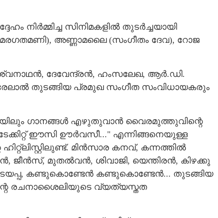
ദ്ദേഹം നിർമ്മിച്ച സിനിമകളിൽ തുടർച്ചയായി
Copy Link
 മരഗതമണി), അണ്ണാമലൈ (സംഗീതം ദേവ), റോജ
 ഇതിഹാസം
ിശ്വനാഥൻ, ദേവേന്ദ്രൻ, ഹംസലേഖ, ആർ.ഡി.
പ്യാരേലാൽ തുടങ്ങിയ പ്രമുഖ സംഗീത സംവിധായകരും
ിയിലും ഗാനങ്ങൾ എഴുതുവാൻ വൈരമുത്തുവിന്റെ
ക്കിറ്റ് ഈസി ഊർവസീ..." എന്നിങ്ങനെയുള്ള
ഹിറ്റ്ലിസ്റ്റിലുണ്ട്. മിൻസാര കനവ്, കന്നത്തിൽ
യൻ, ജീൻസ്, മുതൽവൻ, ശിവാജി, യെന്തിരൻ, കിഴക്കു
പടയപ്പ, കണ്ടുകൊണ്ടേൻ കണ്ടുകൊണ്ടേൻ... തുടങ്ങിയ
ന്റെ രചനാശൈലിയുടെ വ്യത്യസ്തത