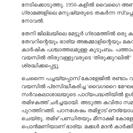
നേടിക്കൊടുത്തു. 1950-കളിൽ വൈഗൈ അണക്കെട
ഗ്രാമങ്ങളിലെ മനുഷ്യരുടെ തകർന്ന സ്വപ്ന
നോവൽ.
തേനി ജില്ലയിലെ മേട്ടൂർ ഗ്രാമത്തിൽ ഒരു
തേവറിന്റെയും ഭാര്യ അങ്കമ്മാളിന്റെയും മക
കാർഷിക പശ്ചാത്തലമുള്ള കുടുംബം. പത്
വയസിൽ തിരുവള്ളുവരുടെ 'തിരുക്കുറലിൽ"
ശ്രദ്ധിക്കപ്പെട്ടു.
ചെന്നൈ പച്ചയ്യപ്പാസ് കോളേജിൽ രണ്ടാം വ
വയസിൽ പ്രസിദ്ധീകരിച്ച 'വൈഗറൈ മേഘങ
സർവകലാശാലയുടെ പാഠ്യപദ്ധതിയിൽ ഉൾപ്
തമിഴകത്ത് ചർച്ചയായി. അടുത്ത കവിതാ സമാ
പുറത്തിറങ്ങി. പഠനശേഷം തമിഴ്നാട് ഔദ്യ
ചെയ്തു. തമിഴ് പണ്ഡിതയും മീനാക്ഷി ക
പൊൻമണിയാണ് ഭാര്യ. മക്കൾ മദൻ കാർക്