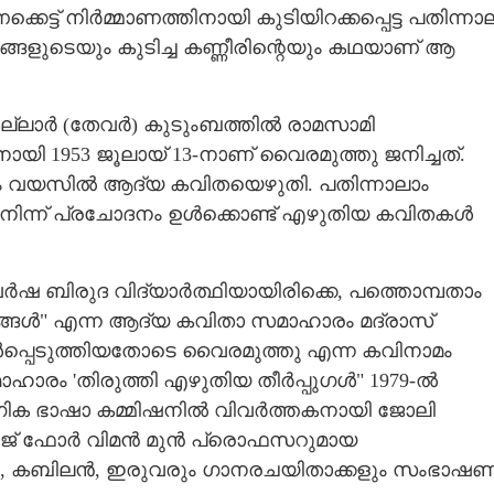
്ട് നിർമ്മാണത്തിനായി കുടിയിറക്കപ്പെട്ട പതിന്നാല
ങ്ങളുടെയും കുടിച്ച കണ്ണീരിന്റെയും കഥയാണ് ആ
 കല്ലാർ (തേവർ) കുടുംബത്തിൽ രാമസാമി
നായി 1953 ജൂലായ് 13-നാണ് വൈരമുത്തു ജനിച്ചത്.
താം വയസിൽ ആദ്യ കവിതയെഴുതി. പതിന്നാലാം
 നിന്ന് പ്രചോദനം ഉൾക്കൊണ്ട് എഴുതിയ കവിതകൾ
ർഷ ബിരുദ വിദ്യാർത്ഥിയായിരിക്കെ,​ പത്തൊമ്പതാം
്ങൾ" എന്ന ആദ്യ കവിതാ സമാഹാരം മദ്രാസ്
പെടുത്തിയതോടെ വൈരമുത്തു എന്ന കവിനാമം
ഹാരം 'തിരുത്തി എഴുതിയ തീർപ്പുഗൾ" 1979-ൽ
ോഗിക ഭാഷാ കമ്മിഷനിൽ വിവർത്തകനായി ജോലി
ോളേജ് ഫോർ വിമൻ മുൻ പ്രൊഫസറുമായ
കി, കബിലൻ, ഇരുവരും ഗാനരചയിതാക്കളും സംഭാഷ