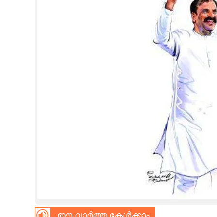
CINEMA
OPINION
PHOTOS
LIFESTYLE
SPIRITUAL
INFO+
ART
ASTRO
ഈ വാർത്ത കേൾക്കാം