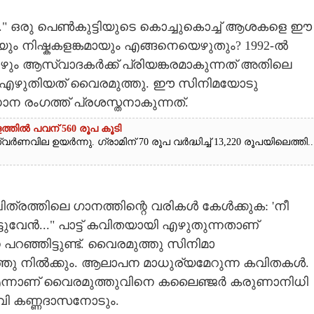
." ഒരു പെൺകുട്ടിയുടെ കൊച്ചുകൊച്ച് ആശകളെ ഈ
ം നിഷ്കകളങ്കമായും എങ്ങനെയെഴുതും?​ 1992-ൽ
ോഴും ആസ്വാദകർക്ക് പ്രിയങ്കരമാകുന്നത് അതിലെ
്. എഴുതിയത് വൈരമുത്തു. ഈ സിനിമയോടു
 രംഗത്ത് പ്രശസ്തനാകുന്നത്.
ത്തിൽ പവന് 560 രൂപ കൂടി
ർണവില ഉയർന്നു. ഗ്രാമിന് 70 രൂപ വർദ്ധിച്ച് 13,220 രൂപയിലെത്തി...
ചിത്രത്തിലെ ഗാനത്തിന്റെ വരികൾ കേൾക്കുക: 'നീ
്ടുവേൻ..." പാട്ട് കവിതയായി എഴുതുന്നതാണ്
 പറഞ്ഞിട്ടുണ്ട്. വൈരമുത്തു സിനിമാ
ു നിൽക്കും. ആലാപന മാധുര്യമേറുന്ന കവിതകൾ.
) എന്നാണ് വൈരമുത്തുവിനെ കലൈഞ്ജർ കരുണാനിധി
ാകവി കണ്ണദാസനോടും.