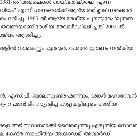
​ 1981-ൽ 'അലൈകൾ ഓയ്‌വതില്ലൈ" എന്ന
വിയം" എന്നീ ഗാനങ്ങൾക്ക് ആദ്യ തമിഴ്നാട് സർക്കാർ
 ലഭിച്ചു. 1985-ൽ ആദ്യ ദേശീയ പുരസ്കാരം 'മുതൽ
 തവണയാണ് ദേശീയ അവാർഡ് ലഭിച്ചത്. 2003-ൽ
ജ്യം ആദരിച്ചു.
രങ്ങളിൽ നാലെണ്ണം എ.ആ‍ർ. റഹ്മാൻ ഈണം നൽകിയ
ഷ്ണൻ, എസ്.പി. ബാലസുബ്രഹ്മണ്യം, ശങ്കർ മഹാദേവൻ
ഹ്മാൻ ടീം സൃഷ്ടിച്ച പാട്ടുകളിലൂടെ ദേശീയ
തങ്ങളെ അടിസ്ഥാനമാക്കി വൈരമുത്തു എഴുതിയ നോവ
03-ലെ കേന്ദ്ര സാഹിത്യ അക്കാഡമി അവാർഡ്