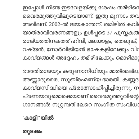
ഇപ്പോൾ നീണ്ട ഇടവേളയ്ക്കു ശേഷം തമിഴിനെ 
വൈരമുത്തുവിലൂടെയാണ്. ഇതു മൂന്നാം തവ
അഖിലന്. 2002-ൽ ജയകാന്തന്. തമിഴിൽ ക
യാത്രാവിവരണങ്ങളും ഉൾപ്പടെ 37 പുസ്തകങ
രാജ്യത്തിനകത്ത് ഹിന്ദി, മലയാളം, തെലുങ്ക
റഷ്യൻ, നോർവീജിയൻ ഭാഷകളിലേക്കും വിവർത
കാവ്യങ്ങൾ അദ്ദേഹം തമിഴിലേക്കും മൊഴിമാറ്
ഭാരതിരാജയും കരുണാനിധിയും മാത്രമല്ല, 
അണ്ണാദുരൈ, സുബ്രഹ്മണ്യ ഭാരതി, കണ്ണദ
കാവ്യസിദ്ധിയെ പ്രോത്സാഹിപ്പിച്ചിരുന്ന
പ്രണയവുമൊക്കെയാണ് വൈരമുത്തുവിന്റെ 
ഗാനങ്ങൾ! നൂറ്റമ്പതിലേറെ സംഗീത സംവിധ
'കാളി"യിൽ
തുടക്കം