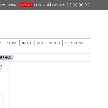
|
MATRIMONY |
E-PAPER
|
LIVE TV
|
CAL 2026
SPIRITUAL
INFO+
ART
ASTRO
CARTOONS
HESHAM