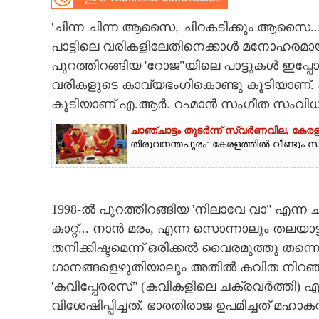
CARTOONS
'ചിന്ന ചിന്ന ആസൈ, ചിറകടിക്കും ആസൈ..
പാട്ടിലെ വരികളിലേതിനെക്കാൾ മനോഹരമായു
പുറത്തിറങ്ങിയ 'റോജ"യിലെ പാട്ടുകൾ ഇപ്പ
LITERATURE
വരികളുടെ കാവ്യഭംഗികൊണ്ടു കൂടിയാണ
കൂടിയാണ് എ.ആർ. റഹ്മാൻ സംഗീത സംവിധാന
ZOOM
ചാഞ്ചാട്ടം തുടർന്ന് സ്വർണവില, കേരള
തിരുവനന്തപുരം: കേരളത്തിൽ വീണ്ടും സ്വ
CONTACT US
1998-ൽ പുറത്തിറങ്ങിയ 'നിലാവേ വാ" എന്ന 
കാറ്റ്... നാൻ മരം, എന്ന സൊന്നാലും തലയാട
തനിക്കിഷ്ടമെന്ന് ഒരിക്കൽ വൈരമുത്തു തന്നെ
ഗാനങ്ങളെഴുതിയാലും അതിൽ കവിത നിറഞ്ഞ
'കവിപ്പേരരസ്" (കവികളിലെ ചക്രവർത്തി
വിശേഷിപ്പിച്ചത്. ഭാരതിരാജ ഉപമിച്ചത് മഹ