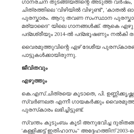
ഗാനരചന തുടങ്ങിയതിന്റെ അടുത്ത വർഷം,
ചിത്രത്തിലെ 'വിഴിയിൽ വിഴുണ്ട്", 'കാതൽ ഓ
പുരസ്കാരം. ആറു തവണ സംസ്ഥാന പുരസ്കാരം
മര്യാദൈ" യിലെ ഗാനങ്ങൾക്ക്. ആകെ ഏഴു
പദ്മശ്രീയും 2014-ൽ പദ്മഭൂഷണും നൽകി രാ
വൈരമുത്തുവിന്റെ ഏഴ് ദേശീയ പുരസ്‌കാ
പാട്ടുകൾക്കായിരുന്നു.
ജീവിതവും
എഴുത്തും
കെ.എസ്.ചിത്രയെ കൂടാതെ,​ പി. ഉണ്ണിക്കൃ
സ്വർണലത എന്നീ ഗായകർക്കും വൈരമുത്തു- റ
പുരസ്‌കാരം ലഭിച്ചിട്ടുണ്ട്.
സ്വന്തം കുടുംബം കൂടി അനുഭവിച്ച ദുരി
'കള്ളിക്കട്ട് ഇതിഹാസം" അദ്ദേഹത്തിന് 20