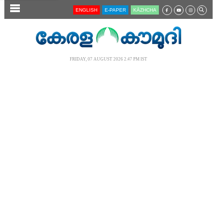
SECTIONS
ENGLISH
E-PAPER
KĀZHCHA
HOME
LATEST
FRIDAY, 07 AUGUST 2026 2.47 PM IST
AUDIO
NOTIFIED NEWS
POLL
KERALA
LOCAL
NEWS 360
CASE DIARY