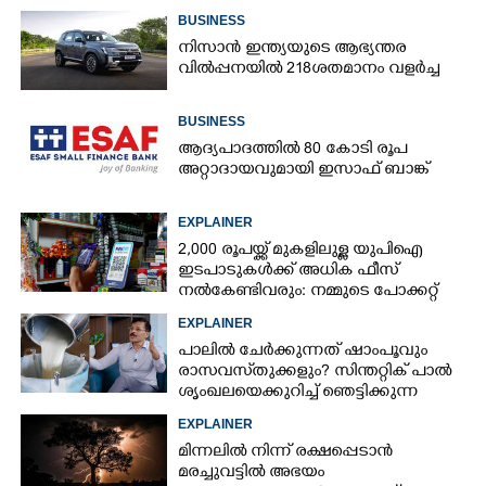
BUSINESS
നിസാൻ ഇന്ത്യയുടെ ആഭ്യന്തര
വിൽപ്പനയിൽ 218ശതമാനം വളർച്ച
BUSINESS
×
Share this link
ആദ്യപാദത്തിൽ 80 കോടി രൂപ
അറ്റാദായവുമായി ഇസാഫ് ബാങ്ക്
EXPLAINER
2,000 രൂപയ്ക്ക് മുകളിലുള്ള യുപിഐ
ഇടപാടുകൾക്ക് അധിക ഫീസ്
Copy Link
നൽകേണ്ടിവരും: നമ്മുടെ പോക്കറ്റ്
കീറുമോ?
EXPLAINER
പാലിൽ ചേർക്കുന്നത് ഷാംപൂവും
രാസവസ്‌തുക്കളും? സിന്തറ്റിക് പാൽ
ശൃംഖലയെക്കുറിച്ച് ഞെട്ടിക്കുന്ന
വെളിപ്പെടുത്തൽ
EXPLAINER
മിന്നലിൽ നിന്ന് രക്ഷപ്പെടാൻ
മരച്ചുവട്ടിൽ അഭയം