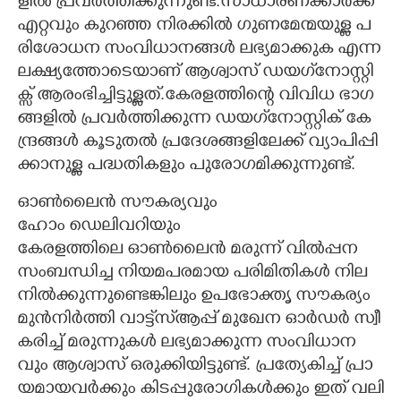
ളി​ൽ​ ​പ്ര​വ​ർ​ത്തി​ക്കു​ന്നു​ണ്ട്.​സാ​ധാ​ര​ണ​ക്കാ​ർ​ക്ക് ​
എ​റ്റ​വും​ ​കു​റ​ഞ്ഞ​ ​നി​ര​ക്കി​ൽ​ ​ഗു​ണ​മേ​ന്മ​യു​ള്ള​ ​പ​
രി​ശോ​ധ​ന​ ​സം​വി​ധാ​ന​ങ്ങ​ൾ​ ​ല​ഭ്യ​മാ​ക്കു​ക​ ​എ​ന്ന​
​ല​ക്ഷ്യ​ത്തോ​ടെ​യാ​ണ് ​ആ​ശ്വാ​സ് ​ഡ​യ​ഗ്‌​നോ​സ്റ്റി​
ക്സ് ​ആ​രം​ഭി​ച്ചി​ട്ടു​ള്ള​ത്.​കേ​ര​ള​ത്തി​ന്റെ​ ​വി​വി​ധ​ ​ഭാ​ഗ​
ങ്ങ​ളി​ൽ​ ​പ്ര​വ​ർ​ത്തി​ക്കു​ന്ന​ ​ഡ​യ​ഗ്‌​നോ​സ്റ്റി​ക് ​കേ​
ന്ദ്ര​ങ്ങ​ൾ​ ​കൂ​ടു​ത​ൽ​ ​പ്ര​ദേ​ശ​ങ്ങ​ളി​ലേ​ക്ക് ​വ്യാ​പി​പ്പി​
ക്കാ​നു​ള്ള​ ​പ​ദ്ധ​തി​ക​ളും​ ​പു​രോ​ഗ​മി​ക്കു​ന്നു​ണ്ട്.
ഓ​ൺ​ലൈ​ൻ​ ​സൗ​ക​ര്യ​വും​ ​
ഹോം​ ​ഡെ​ലി​വ​റി​യും
കേ​ര​ള​ത്തി​ലെ​ ​ഓ​ൺ​ലൈ​ൻ​ ​മ​രു​ന്ന് ​വി​ൽ​പ്പ​ന​ ​
സം​ബ​ന്ധി​ച്ച​ ​നി​യ​മ​പ​ര​മാ​യ​ ​പ​രി​മി​തി​ക​ൾ​ ​നി​ല​
നി​ൽ​ക്കു​ന്നു​ണ്ടെ​ങ്കി​ലും​ ​ഉ​പ​ഭോ​ക്തൃ​ ​സൗ​ക​ര്യം​ ​
മു​ൻ​നി​ർ​ത്തി​ ​വാ​ട്ട്സ്ആ​പ്പ് ​മു​ഖേ​ന​ ​ഓ​ർ​ഡ​ർ​ ​സ്വീ​
ക​രി​ച്ച് ​മ​രു​ന്നു​ക​ൾ​ ​ല​ഭ്യ​മാ​ക്കു​ന്ന​ ​സം​വി​ധാ​ന​
വും​ ​ആ​ശ്വാ​സ് ​ഒ​രു​ക്കി​യി​ട്ടു​ണ്ട്.​ ​പ്ര​ത്യേ​കി​ച്ച് പ്രാ​
യ​മാ​യ​വ​ർ​ക്കും​ കി​ട​പ്പു​രോ​ഗി​ക​ൾ​ക്കും​ ​ഇ​ത് ​വ​ലി​