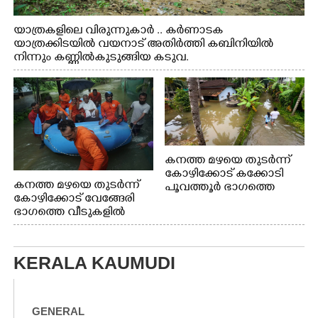
യാത്രകളിലെ വിരുന്നുകാർ .. കർണാടക
യാത്രക്കിടയിൽ വയനാട് അതിർത്തി കബിനിയിൽ
നിന്നും കണ്ണിൽകുടുങ്ങിയ കടുവ.
കനത്ത മഴയെ തുടർന്ന്
കോഴിക്കോട് കക്കോടി
കനത്ത മഴയെ തുടർന്ന്
പൂവത്തൂർ ഭാഗത്തെ
കോഴിക്കോട് വേങ്ങേരി
വീടുകളിൽ വെള്ളം
ഭാഗത്തെ വീടുകളിൽ
കയറിയപ്പോൾ
വെള്ളം
കയറിയപ്പോൾ ആളുകളെ
സുരക്ഷിത സ്ഥാനത്തേക്ക്
KERALA KAUMUDI
മാറ്റുന്ന സുരക്ഷാസേനാം
ഗങ്ങൾ
GENERAL