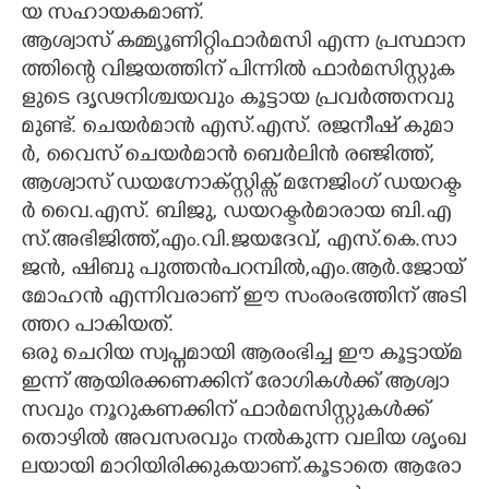
യ​ ​സ​ഹാ​യ​ക​മാ​ണ്.
ആ​ശ്വാ​സ് ​ക​മ്മ്യൂ​ണി​റ്റി​ഫാ​ർ​മ​സി​ ​എ​ന്ന​ ​പ്ര​സ്ഥാ​ന​
ത്തി​ന്റെ​ ​വി​ജ​യ​ത്തി​ന് ​പി​ന്നി​ൽ​ ​ഫാ​ർ​മ​സി​സ്റ്റു​ക​
ളു​ടെ​ ​ദൃ​ഢ​നി​ശ്ച​യ​വും​ ​കൂ​ട്ടാ​യ​ ​പ്ര​വ​ർ​ത്ത​ന​വു​
മു​ണ്ട്.​ ​ചെ​യ​ർ​മാ​ൻ​ ​എ​സ്.​എ​സ്.​ ​ര​ജ​നീ​ഷ് ​കു​മാ​
ർ,​ ​വൈ​സ് ​ചെ​യ​ർ​മാ​ൻ​ ​ബെ​ർ​ലി​ൻ​ ​ര​ഞ്ജി​ത്ത്,​
ആ​ശ്വാ​സ് ​ഡ​യ​ഗ്നോ​ക്സ്റ്റി​ക്സ് ​മനേ​ജിം​ഗ് ​ഡ​യ​റ​ക്ട​
ർ​ ​വൈ.​എ​സ്.​ ​ബി​ജു,​ ഡ​യ​റ​ക്ട​ർ​മാ​രാ​യ​ ​ബി.​എ​
സ്.​അ​ഭി​ജി​ത്ത്,​എം.​വി.​ജ​യ​ദേ​വ്,​ എ​സ്.​കെ.​സാ​
ജ​ൻ,​ ​ഷി​ബു​ ​പു​ത്ത​ൻ​പ​റ​മ്പി​ൽ,​എം.​ആ​ർ.​ജോ​യ് ​
മോ​ഹ​ൻ​ ​എ​ന്നി​വ​രാ​ണ് ​ഈ​ ​സം​രം​ഭ​ത്തി​ന് ​അ​ടി​
ത്ത​റ​ ​പാ​കി​യ​ത്.
ഒ​രു​ ​ചെ​റി​യ​ ​സ്വ​പ്ന​മാ​യി​ ​ആ​രം​ഭി​ച്ച​ ​ഈ​ ​കൂ​ട്ടാ​യ്മ​ ​
ഇ​ന്ന് ​ആ​യി​ര​ക്ക​ണ​ക്കി​ന് ​രോ​ഗി​ക​ൾ​ക്ക് ​ആ​ശ്വാ​
സ​വും​ ​നൂ​റു​ക​ണ​ക്കി​ന് ​ഫാ​ർ​മ​സി​സ്റ്റു​ക​ൾ​ക്ക് ​
തൊ​ഴി​ൽ​ ​അ​വ​സ​ര​വും​ ​ന​ൽ​കു​ന്ന​ ​വ​ലി​യ​ ​ശൃം​ഖ​
ല​യാ​യി​ ​മാ​റി​യി​രി​ക്കു​ക​യാ​ണ്.​കൂ​ടാ​തെ​ ​ആ​രോ​