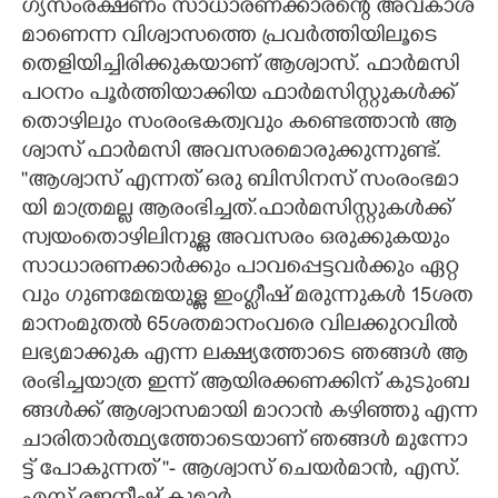
ഗ്യ​സം​ര​ക്ഷ​ണം​ ​സാ​ധാ​ര​ണ​ക്കാ​ര​ന്റെ​ ​അ​വ​കാ​ശ​
മാ​ണെ​ന്ന​ ​വി​ശ്വാ​സ​ത്തെ​ ​പ്ര​വ​ർ​ത്തി​യി​ലൂ​ടെ​ ​
തെ​ളി​യി​ച്ചി​രി​ക്കു​ക​യാ​ണ് ​ആ​ശ്വാ​സ്. ഫാ​ർ​മ​സി​ ​
പ​ഠ​നം​ ​പൂ​ർ​ത്തി​യാ​ക്കി​യ​ ​ഫാ​ർ​മ​സി​സ്റ്റു​ക​ൾ​ക്ക് ​
തൊ​ഴി​ലും​ ​സം​രം​ഭ​ക​ത്വ​വും​ ​ക​ണ്ടെ​ത്താ​ൻ​ ​ആ​
ശ്വാ​സ് ​ഫാ​ർ​മ​സി​ ​അ​വ​സ​ര​മൊ​രു​ക്കു​ന്നു​ണ്ട്.
''​ആ​ശ്വാ​സ് ​എ​ന്ന​ത് ​ഒ​രു​ ​ബി​സി​ന​സ് ​സം​രം​ഭ​മാ​
യി​ ​മാ​ത്ര​മ​ല്ല​ ​ആ​രം​ഭി​ച്ച​ത്.​ഫാ​ർ​മ​സി​സ്റ്റു​ക​ൾ​ക്ക് ​
സ്വ​യം​തൊ​ഴി​ലി​നു​ള്ള​ ​അ​വ​സ​രം​ ​ഒ​രു​ക്കു​ക​യും​ ​
സാ​ധാ​ര​ണ​ക്കാ​ർ​ക്കും​ ​പാ​വ​പ്പെ​ട്ട​വ​ർ​ക്കും​ ​ഏ​റ്റ​
വും​ ​ഗു​ണ​മേ​ന്മ​യു​ള്ള​ ​ഇം​ഗ്ലീ​ഷ് ​മ​രു​ന്നു​ക​ൾ​ 15​ശ​ത​
മാ​നം​മു​ത​ൽ​ 65​ശ​ത​മാ​നം​വ​രെ​ വിലക്കുറവിൽ
ല​ഭ്യ​മാ​ക്കു​ക​ ​എ​ന്ന​ ​ല​ക്ഷ്യ​ത്തോ​ടെ​ ​ഞ​ങ്ങ​ൾ​ ​ആ​
രം​ഭി​ച്ച​യാ​ത്ര​ ഇ​ന്ന് ​ആ​യി​ര​ക്ക​ണ​ക്കി​ന് ​കു​ടും​ബ​
ങ്ങ​ൾ​ക്ക് ​ആ​ശ്വാ​സ​മാ​യി​ ​മാ​റാ​ൻ​ ​ക​ഴി​ഞ്ഞു​ ​എ​ന്ന​
​ചാ​രി​താ​ർ​ത്ഥ്യ​ത്തോ​ടെ​യാ​ണ് ​ഞ​ങ്ങ​ൾ​ ​മു​ന്നോ​
ട്ട് ​പോ​കു​ന്ന​ത് ""- ആ​ശ്വാ​സ് ​ചെ​യ​ർ​മാ​ൻ,​ ​എ​സ്.​