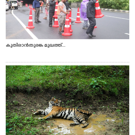
കുതിരാൻതുരങ്ക മുഖത്ത്...