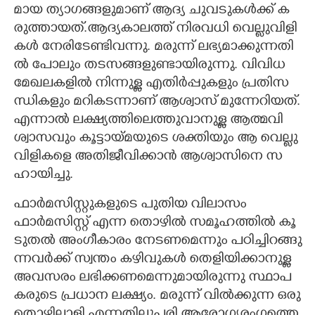
മാ​യ​ ​ത്യാ​ഗ​ങ്ങ​ളു​മാ​ണ് ​ആ​ദ്യ​ ​ചു​വ​ടു​ക​ൾ​ക്ക് ​ക​
രു​ത്താ​യ​ത്.​ആ​ദ്യ​കാ​ല​ത്ത് ​നി​ര​വ​ധി​ ​വെ​ല്ലു​വി​ളി​
ക​ൾ​ ​നേ​രി​ടേ​ണ്ടി​വ​ന്നു.​ ​മ​രു​ന്ന് ​ല​ഭ്യ​മാ​ക്കു​ന്ന​തി​
ൽ​ ​പോ​ലും​ ​ത​ട​സ​ങ്ങ​ളു​ണ്ടാ​യി​രു​ന്നു.​ ​വി​വി​ധ​ ​
മേ​ഖ​ല​ക​ളി​ൽ​ ​നി​ന്നു​ള്ള​ ​എ​തി​ർ​പ്പു​ക​ളും​ ​പ്ര​തി​സ​
ന്ധി​ക​ളും​ ​മ​റി​ക​ട​ന്നാ​ണ് ​ആ​ശ്വാ​സ് ​മു​ന്നേ​റി​യ​ത്.​
​എ​ന്നാ​ൽ​ ​ല​ക്ഷ്യ​ത്തി​ലെ​ത്തു​വാ​നു​ള്ള​ ​ആ​ത്മ​വി​
ശ്വാ​സ​വും​ ​കൂ​ട്ടാ​യ്മ​യു​ടെ​ ​ശ​ക്തി​യും​ ​ആ​ ​വെ​ല്ലു​
വി​ളി​ക​ളെ​ ​അ​തി​ജീ​വി​ക്കാ​ൻ​ ​ആ​ശ്വാ​സി​നെ​ ​സ​
ഹാ​യി​ച്ചു.
ഫാ​ർ​മ​സി​സ്റ്റു​ക​ളു​ടെ​ ​പു​തി​യ​ ​വി​ലാ​സം
ഫാ​ർ​മ​സി​സ്റ്റ് ​എ​ന്ന​ ​തൊ​ഴി​ൽ​ ​സ​മൂ​ഹ​ത്തി​ൽ​ ​കൂ​
ടു​ത​ൽ​ ​അം​ഗീ​കാ​രം​ ​നേ​ട​ണ​മെ​ന്നും​ ​പ​ഠി​ച്ചി​റ​ങ്ങു​
ന്ന​വ​ർ​ക്ക് ​സ്വ​ന്തം​ ​ക​ഴി​വു​ക​ൾ​ ​തെ​ളി​യി​ക്കാ​നു​ള്ള​ ​
അ​വ​സ​രം​ ​ല​ഭി​ക്ക​ണ​മെ​ന്നു​മാ​യി​രു​ന്നു​ ​സ്ഥാ​പ​
ക​രു​ടെ​ ​പ്ര​ധാ​ന​ ​ല​ക്ഷ്യം.​ ​മ​രു​ന്ന് ​വി​ൽ​ക്കു​ന്ന​ ​ഒ​രു​