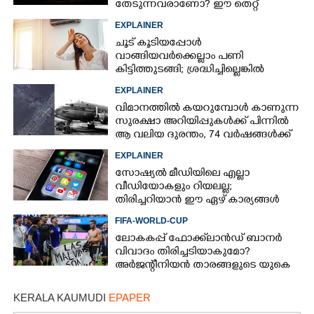
തേടുന്നവരാണോ? ഈ തെറ്റ്
ആവർത്തിച്ചാൽ ജീവന് തന്നെ
EXPLAINER
ഭീഷണിയാകും
ചൂട് കൂടിയപ്പോൾ
വാങ്ങിയവർക്കെല്ലാം പണി
കിട്ടിത്തുടങ്ങി; ശ്രദ്ധിച്ചില്ലെങ്കിൽ
തീപിടിത്തം പോലുമുണ്ടാകാം
EXPLAINER
വിമാനത്തിൽ കയറുമ്പോൾ കാണുന്ന
സുരക്ഷാ അറിയിപ്പുകൾക്ക് പിന്നിൽ
ആ വലിയ ദുരന്തം, 74 വർഷങ്ങൾക്ക്
ശേഷം രഹസ്യം പുറത്ത്
EXPLAINER
സോഷ്യൽ മീഡിയിലെ എല്ലാ
വീഡിയോകളും റിയലല്ല;
തിരിച്ചറിയാൻ ഈ ഏഴ് കാര്യങ്ങൾ
ശ്രദ്ധിക്കൂ
FIFA-WORLD-CUP
ലോകകപ്പ് ഫോക്ക്‌ലാൻഡ് ബാനർ
വിവാദം തിരിച്ചടിയാകുമോ?
അർജന്റീനിയൻ താരങ്ങളുടെ യുകെ
വിസ റദ്ദാക്കുമെന്ന് റിപ്പോർട്ട്
KERALA KAUMUDI
EPAPER