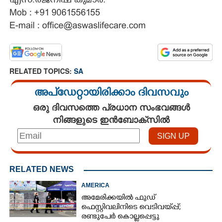
എ​സ്.​ര​ജ​നീ​ഷ് ​കു​മാർ.
Mob : +91 9061556155
E-mail : office@aswaslifecare.com
RELATED TOPICS:
SA
അപ്ഡേറ്റായിരിക്കാം ദിവസവും
ഒരു ദിവസത്തെ പ്രധാന സംഭവങ്ങൾ
നിങ്ങളുടെ ഇൻബോക്സിൽ
RELATED NEWS
AMERICA
അമേരിക്കയിൽ ഫുഡ്
ഫെസ്റ്റിവലിനിടെ വെടിവയ്‌പ്പ്;
രണ്ടുപേർ കൊല്ലപ്പെട്ടു