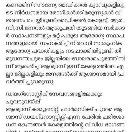
ക​ണ​ക്കി​ന് ​സൗ​ജ​ന്യ​ ​മെ​ഡി​ക്ക​ൽ​ ​ക്യാ​മ്പു​ക​ളി​ലൂ​
ടെ​ ​നി​ർ​ധ​ന​രാ​യ​ ​രോ​ഗി​ക​ൾ​ക്ക് ​മ​രു​ന്നു​ക​ൾ​ ​വി​
ത​ര​ണം​ ​ചെ​യ്തി​ട്ടു​ണ്ട്.​മെ​ഡി​ക്ക​ൽ​ ​കോ​ള​ജ്,​ ​ആ​ർ.​
സി.​സി,​ജ​ന​റ​ൽ​ ​ആ​ശു​പ​ത്രി​ ​തു​ട​ങ്ങി​യ​ ​സ​ർ​ക്കാ​
ർ​ ​സ്ഥാ​പ​ന​ങ്ങ​ളും​ ​മ​റ്റ് പ്ര​മു​ഖ​ ​ആ​രോ​ഗ്യ​ ​സ്ഥാ​പ​
ന​ങ്ങ​ളു​മാ​യി​ ​സ​ഹ​ക​രി​ച്ച് ​നി​ര​വ​ധി​ ​സാ​മൂ​ഹി​ക​ ​
ആ​രോ​ഗ്യ​ ​പ​ദ്ധ​തി​ക​ളും​ ​ന​ട​പ്പാ​ക്കി​യി​ട്ടു​ണ്ട്. തി​
രു​വ​ന​ന്ത​പു​രം​ ​ജി​ല്ല​യി​ലെ​ ​ബാ​ല​രാ​മ​പു​ര​ത്ത് നി​
ന്ന് ആ​രം​ഭി​ച്ച​ ആ​ശ്വാ​സ് ഇ​ന്ന് കേ​ര​ള​ത്തി​ലെ​ എ​
ല്ലാ ​ജി​ല്ല​ക​ളി​ലും​ ജ​ന​ങ്ങ​ൾ​ക്ക് ​ആ​ശ്വാ​സ​മാ​യി​ ​പ്ര​
വ​ർ​ത്തി​ച്ചു​വ​രു​ന്നു
ഡ​യ​ഗ്‌​നോ​സ്റ്റി​ക് ​സേ​വ​ന​ങ്ങ​ളി​ലേ​ക്കും​ ​
ചു​വ​ടു​വയ്പ്പ്
ആ​ശ്വാ​സ് ​ക​മ്മ്യൂ​ണി​റ്റി​ ​ഫാ​ർ​മ​സി​ക്ക് ​പു​റ​മെ​ ​ആ​
ശ്വാ​സ് ​ഡ​യ​ഗ്‌​നോ​സ്റ്റി​ക്സ് ​എ​ന്ന​ ​പേ​രി​ൽ​ ​പ​രി​ശോ​
ധ​ന​ ​കേ​ന്ദ്ര​ങ്ങ​ൾ​ ​കേ​ര​ള​ത്തി​ന്റെ​ ​വി​വി​ധ​ ​ഭാ​ഗ​ങ്ങ​