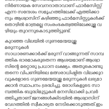
​തൊ​ഴി​ലാ​ളി​ ​എ​ന്ന​തി​ലു​പ​രി​ ​ആ​രോ​ഗ്യ​രം​ഗ​ത്തെ​ ​
നി​ർ​ണാ​യ​ക​ ​സേ​വ​ന​ദാ​താ​വാ​ണ് ​ഫാ​ർ​മ​സി​സ്റ്റ് ​
എ​ന്ന​ ​സ​ന്ദേ​ശം​ ​സ​മൂ​ഹ​ത്തി​ലേ​ക്ക് ​എ​ത്തി​ക്കാ​
നും​ ​ആ​ശ്വാ​സി​ന് ​ക​ഴി​ഞ്ഞു.​ഫാ​ർ​മ​സി​സ്റ്റു​ക​ൾ​ക്ക്
​തൊ​ഴി​ൽ​ ​മാ​ത്ര​മ​ല്ല​ ​സം​രം​ഭ​ക​ത്വ​ത്തി​ലേ​ക്കു​ള്ള​ ​വ​
ഴി​യും​ ​തു​റ​ന്നു​കൊ​ടു​ത്തി​ട്ടു​ണ്ട്.
കു​റ​ഞ്ഞ​ ​വി​ല​യി​ൽ​ ​ഗു​ണ​മേ​ന്മ​യു​ള്ള​ ​
മ​രു​ന്നു​കൾ
സാ​ധാ​ര​ണ​ക്കാ​ർ​ക്ക് ​മ​രു​ന്ന് ​വാ​ങ്ങു​ന്ന​ത് ​സാ​മ്പ​
ത്തി​ക​ ​ഭാ​ര​മാ​ക​രു​തെ​ന്ന​ ​ആ​ശ​യ​മാ​ണ് ​ആ​ശ്വാ​
സി​ന്റെ​ ​മ​റ്റൊ​രു​ ​പ്ര​ധാ​ന​ ​ല​ക്ഷ്യം.​ ​അ​തു​കൊ​ണ്ടു​
ത​ന്നെ​ ​വി​പ​ണി​യി​ലെ​ ​മ​ത്സ​രാ​ധി​ഷ്ഠി​ത​ ​വി​ല​ക്കു​റ​
വു​ക​ളോ​ടെ​ ​ഗു​ണ​മേ​ന്മ​യു​ള്ള​ ​മ​രു​ന്നു​ക​ൾ​ ​ല​ഭ്യ​മാ​
ക്കാ​ൻ​ ​സ്ഥാ​പ​നം​ ​ശ്ര​ദ്ധി​ച്ചു.​ ​രോ​ഗി​ക​ളു​ടെ​ ​സാ​
മ്പ​ത്തി​ക​ ​ബു​ദ്ധി​മു​ട്ടു​ക​ൾ​ ​മ​ന​സി​ലാ​ക്കി​ ​പ്ര​വ​ർ​
ത്തി​ച്ച​താ​ണ് ​ജ​ന​ങ്ങ​ൾ​ക്കി​ട​യി​ൽ​ ​ആ​ശ്വാ​സി​ന് ​
വേ​ഗ​ത്തി​ൽ​ ​സ്വീ​കാ​ര്യ​ത​ ​നേ​ടി​ക്കൊ​ടു​ത്ത​ത്.​ഇം​