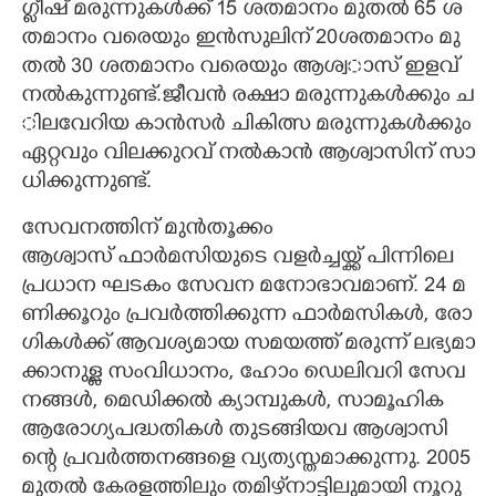
ഗ്ലീ​ഷ് ​മ​രു​ന്നു​ക​ൾ​ക്ക് 15​ ​ശ​ത​മാ​നം​ ​മു​ത​ൽ​ 65​ ​ശ​
ത​മാ​നം​ ​വ​രെ​യും​ ​ഇ​ൻ​സു​ലി​ന് 20​ശ​ത​മാ​നം​ ​മു​
ത​ൽ​ 30​ ​ശ​ത​മാ​നം​ ​വ​രെ​യും​ ​ആ​ശ്വ​ാസ് ​ഇ​ള​വ് ​
ന​ൽ​കു​ന്നു​ണ്ട്.​ജീ​വ​ൻ​ ​ര​ക്ഷാ​ ​മ​രു​ന്നു​ക​ൾ​ക്കും ​ച​
ിലവേ​റി​യ​ ​കാ​ൻ​സ​ർ​ ​ചി​കി​ത്സ​ ​മ​രു​ന്നു​ക​ൾ​ക്കും​
​ഏ​റ്റ​വും​ ​വി​ല​ക്കു​റ​വ് ന​ൽ​കാ​ൻ​ ആ​ശ്വാ​സി​ന് സാ​
ധി​ക്കു​ന്നു​ണ്ട്.
സേ​വ​ന​ത്തി​ന് ​മു​ൻ​തൂ​ക്കം
ആ​ശ്വാ​സ് ​ഫാ​ർ​മ​സി​യു​ടെ​ ​വ​ള​ർ​ച്ച​യ്ക്ക് ​പി​ന്നി​ലെ​ ​
പ്ര​ധാ​ന​ ​ഘ​ട​കം​ ​സേ​വ​ന​ ​മനോ​ഭാ​വ​മാ​ണ്.​ 24​ ​മ​
ണി​ക്കൂ​റും​ ​പ്ര​വ​ർ​ത്തി​ക്കു​ന്ന​ ​ഫാ​ർ​മ​സി​ക​ൾ,​ ​രോ​
ഗി​ക​ൾ​ക്ക് ​ആ​വ​ശ്യ​മാ​യ​ ​സ​മ​യ​ത്ത് ​മ​രു​ന്ന് ​ല​ഭ്യ​മാ​
ക്കാ​നു​ള്ള​ ​സം​വി​ധാ​നം,​ ​ഹോം​ ​ഡെ​ലി​വ​റി​ ​സേ​വ​
ന​ങ്ങ​ൾ,​ ​മെ​ഡി​ക്ക​ൽ​ ​ക്യാ​മ്പു​ക​ൾ,​ ​സാ​മൂ​ഹി​ക​ ​
ആ​രോ​ഗ്യ​പ​ദ്ധ​തി​ക​ൾ​ ​തു​ട​ങ്ങി​യ​വ​ ​ആ​ശ്വാ​സി​
ന്റെ​ ​പ്ര​വ​ർ​ത്ത​ന​ങ്ങ​ളെ​ ​വ്യ​ത്യ​സ്ത​മാ​ക്കു​ന്നു. 2005​
​മു​ത​ൽ​ ​കേ​ര​ള​ത്തി​ലും​ ​ത​മി​ഴ്‌നാട്ടി​ലു​മാ​യി​ ​നൂ​റു​