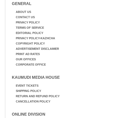
GENERAL
പ്രധാന സഞ്ചാര
മാർഗമാണ് ഈ കാണുന്ന
ABOUT US
കടത്ത് വള്ളം
CONTACT US
PRIVACY POLICY
TERMS OF SERVICE
EDITORIAL POLICY
PRIVACY POLICY-KAZHCHA
COPYRIGHT POLICY
ADVERTISEMENT DISCLAIMER
PRINT AD RATES
OUR OFFICES
CORPORATE OFFICE
KAUMUDI MEDIA HOUSE
EVENT TICKETS
SHIPPING POLICY
RETURN AND REFUND POLICY
CANCELLATION POLICY
ONLINE DIVISION