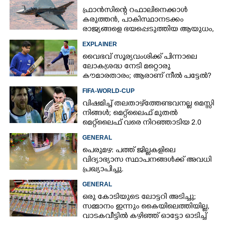
ഫ്രാൻസിന്റെ റഫാലിനെക്കാൾ
കരുത്തൻ,​ പാകിസ്ഥാനടക്കം
രാജ്യങ്ങളെ ഭയപ്പെടുത്തിയ ആയുധം,​
ഇന്ത്യ നിർമ്മിച്ച എണ്ണം 100ലേക്ക്
EXPLAINER
വൈഭവ് സൂര്യവംശിക്ക് പിന്നാലെ
ലോകശ്രദ്ധ നേടി മറ്റൊരു
കൗമാരതാരം; ആരാണ് നീൽ പട്ടേൽ?
FIFA-WORLD-CUP
വിഷമിച്ച് തലതാഴ്‌ത്തേണ്ടവനല്ല മെസ്സി
നിങ്ങള്‍; മെറ്റ്‌ലൈഫ് മുതല്‍
മെറ്റ്‌ലൈഫ് വരെ നിറഞ്ഞാടിയ 2.0
GENERAL
പെരുമഴ: പത്ത് ജില്ലകളിലെ
വിദ്യാഭ്യാസ സ്ഥാപനങ്ങൾക്ക് അവധി
പ്രഖ്യാപിച്ചു.
GENERAL
ഒരു കോടിയുടെ ലോട്ടറി അടിച്ചു;
സമ്മാനം ഇന്നും കൈയിലെത്തിയില്ല,
വാടകവീട്ടിൽ കഴിഞ്ഞ് ഓട്ടോ ഓടിച്ച്