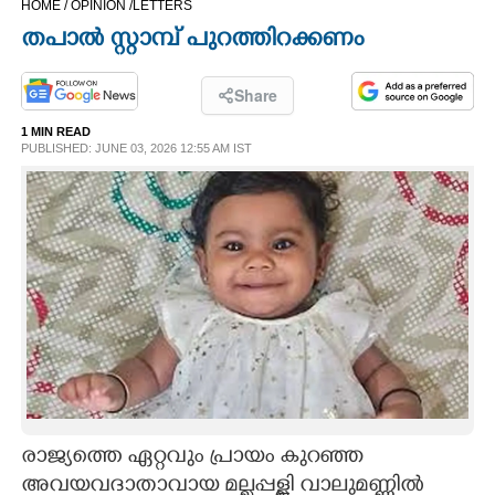
HOME /
OPINION /
LETTERS
CINEMA
തപാൽ സ്റ്റാമ്പ് പുറത്തിറക്കണം
OPINION
Share
1 MIN READ
PHOTOS
PUBLISHED: JUNE 03, 2026 12:55 AM IST
LIFESTYLE
SPIRITUAL
INFO+
ART
രാജ്യത്തെ ഏറ്റവും പ്രായം കുറഞ്ഞ
ASTRO
അവയവദാതാവായ മല്ലപ്പള്ളി വാലുമണ്ണിൽ