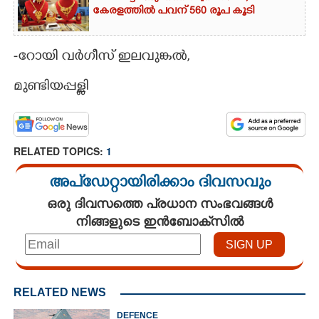
കേരളത്തിൽ പവന് 560 രൂപ കൂടി
-റോയി വർഗീസ് ഇലവുങ്കൽ,​
മുണ്ടിയപ്പള്ളി
RELATED TOPICS:
1
അപ്ഡേറ്റായിരിക്കാം ദിവസവും
ഒരു ദിവസത്തെ പ്രധാന സംഭവങ്ങൾ
നിങ്ങളുടെ ഇൻബോക്സിൽ
RELATED NEWS
DEFENCE