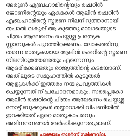
അരുൺ എബ്രഹാമിന്റെയും ഷെറിൻ
CARTOONS
ജോണിന്റെയും ഏകമകൾ ആലിൻ ഷെറിൻ
എബ്രഹാമിന്റെ സ്മരണ നിലനിറുത്താനായി
LITERATURE
തപാൽ വകുപ്പ് ആ കു‌ഞ്ഞു മാലാഖയുടെ
ചിത്രം ആലേഖനം ചെയ്തുള്ള പ്രത്യേക
സ്റ്റാമ്പുകൾ പുറത്തിറക്കണം. ലോകത്തിനു
ZOOM
തന്നെ മാതൃകയായ ആലിൻ ഷെറിന്റെ സ്മരണ
നിലനിറുത്തേണ്ടതും എന്നെന്നും
CONTACT US
ആദരിക്കേണ്ടതും രാജ്യത്തിന്റെ കടമയാണ്.
അതിലൂടെ സമൂഹത്തിൽ കൂടുതൽ
ആളുകൾക്ക് ഇത്തരം നന്മ പ്രവൃത്തികൾ
ചെയ്യുന്നതിന് പ്രചോദനമാകും. സപ്ലൈകോ
ആലിൻ ഷെറിന്റെ ചിത്രം ആലേഖനം ചെയ്തുള്ള
നോട്ട് ബുക്കുകൾ തയ്യാറാക്കി വിപണിയിൽ
ഇറക്കിയത് ഏറെ മാതൃകാപരവും
അഭിനന്ദനങ്ങൾ അർഹിക്കുന്നതുമാണ്.
ചാഞ്ചാട്ടം തുടർന്ന് സ്വർണവില,