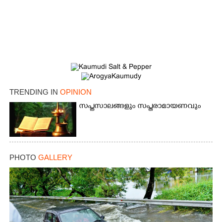
TRENDING IN
OPINION
സപ്തസാലങ്ങളും സപ്തരാമായണവും
PHOTO
GALLERY