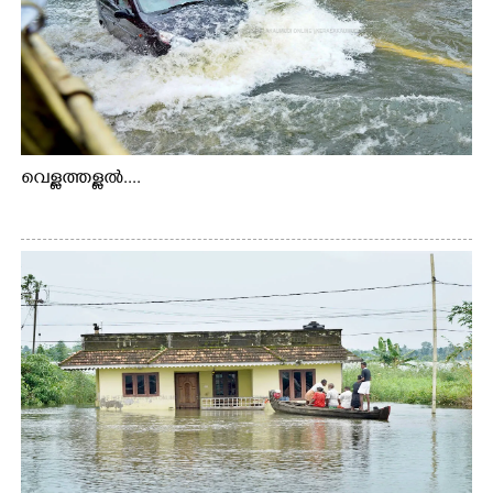
വെള്ളത്തള്ളൽ....