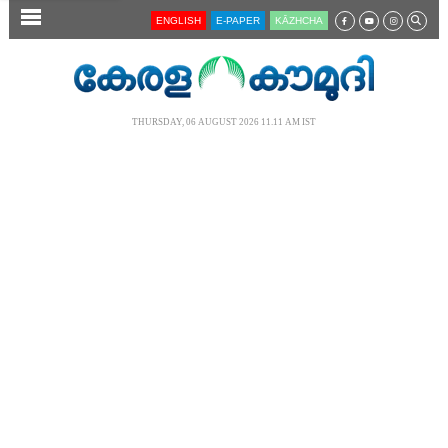
SECTIONS
ENGLISH
E-PAPER
KĀZHCHA
HOME
LATEST
THURSDAY, 06 AUGUST 2026 11.11 AM IST
AUDIO
NOTIFIED NEWS
POLL
KERALA
LOCAL
NEWS 360
CASE DIARY