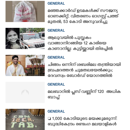
73കാരൻ
GENERAL
മഞ്ഞക്കാർഡ് ഉടമകൾക്ക് സൗജന്യ
ഓണക്കിറ്റ്; വിതരണം ഓഗസ്റ്റ് പത്ത്
മുതൽ, 53 കോടി അനുവദിച്ചു
GENERAL
ആലുവയിൽ പുസ്തകം
വാങ്ങാനിറങ്ങിയ 12 കാരിയെ
കാണാനില്ല: കുട്ടിയ്ക്കായി തിരച്ചിൽ
GENERAL
ചിങ്ങം ഒന്നിന് ശബരിമല തന്ത്രിയായി
ബ്രഹ്മദത്തൻ ചുമതലയേൽക്കും;
ദേവസ്വം ബോർഡ് യോഗത്തിൽ
തീരുമാനം
GENERAL
മലബാറിൽ പ്ലസ് വണ്ണിന് 120 അധിക
ബാച്ച്
GENERAL
 1,000 കോടിയുടെ മയക്കുമരുന്ന്:
ബുദ്ധികേന്ദ്രം രണ്ടംഗ മലയാളികൾ