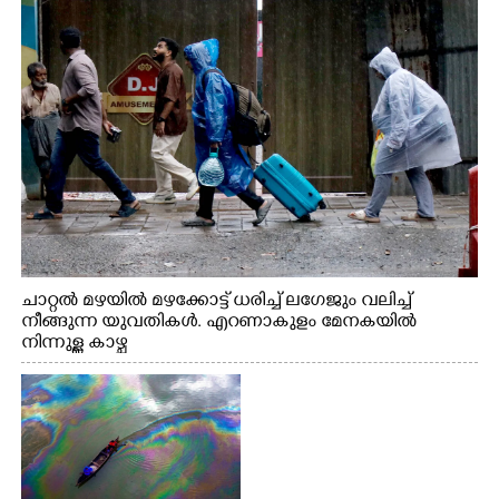
ചാറ്റൽ മഴയിൽ മഴക്കോട്ട് ധരിച്ച് ലഗേജും വലിച്ച്
നീങ്ങുന്ന യുവതികൾ. എറണാകുളം മേനകയിൽ
നിന്നുള്ള കാഴ്ച