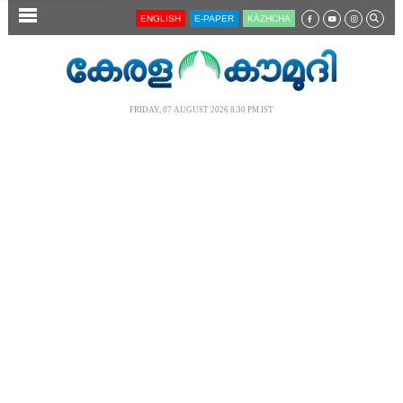
SECTIONS
ENGLISH
E-PAPER
KĀZHCHA
HOME
LATEST
FRIDAY, 07 AUGUST 2026 8.30 PM IST
AUDIO
NOTIFIED NEWS
POLL
KERALA
LOCAL
NEWS 360
CASE DIARY