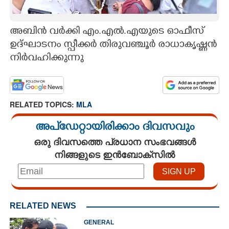
CARTOONS
അബിൻ വർക്കി എം.എൽ.എയുടെ ഓഫീസ്
ഉദ്ഘാടനം സ്പീക്കർ തിരുവഞ്ചൂർ രാധാകൃഷ്ണൻ
LITERATURE
നിർവഹിക്കുന്നു
ZOOM
RELATED TOPICS:
MLA
CONTACT US
അപ്ഡേറ്റായിരിക്കാം ദിവസവും
ഒരു ദിവസത്തെ പ്രധാന സംഭവങ്ങൾ
നിങ്ങളുടെ ഇൻബോക്സിൽ
RELATED NEWS
GENERAL