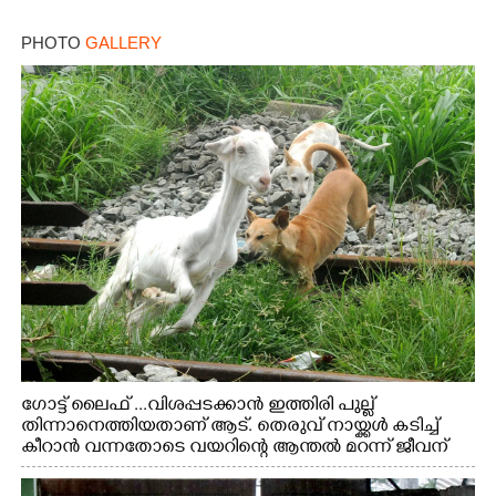
PHOTO
GALLERY
Copy Link
ഗോട്ട് ലൈഫ് ...വിശപ്പടക്കാൻ ഇത്തിരി പുല്ല്
തിന്നാനെത്തിയതാണ് ആട്. തെരുവ് നായ്ക്കൾ കടിച്ച്
കീറാൻ വന്നതോടെ വയറിന്റെ ആന്തൽ മറന്ന് ജീവന്
വേണ്ടിയായി ഓട്ടം. എറണാകുളം വാത്തുരുത്തിയിൽ
നിന്നുള്ള കാഴ്ച