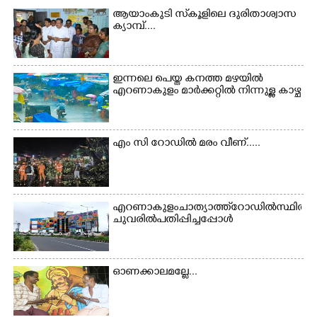
ആയാംകുടി സ്‌കൂളിലെ ദുരിതാശ്വാസ
ക്യാമ്പ്....
ഇന്നലെ പെയ്ത കനത്ത മഴയിൽ
എറണാകുളം മാർക്കറ്റിൽ നിന്നുള്ള കാഴ്ച
എം സി റോഡിൽ മരം വീണ്.....
എറണാകുളം ചാത്യാത്ത് റോഡിൽ സ്ഥിതി ചെയ്
ചുവരിൽ പതിപ്പിച്ചപ്പോൾ
ഓണക്കാലമല്ലേ...
×
Share this link