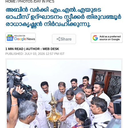
HOME /
PHOTOS /
DAY IN PICS
CINEMA
അബിൻ വർക്കി എം.എൽ.എയുടെ
ഓഫീസ് ഉദ്ഘാടനം സ്പീക്കർ തിരുവഞ്ചൂർ
OPINION
രാധാകൃഷ്ണൻ നിർവഹിക്കുന്നു.
PHOTOS
Share
1 MIN READ
| AUTHOR :
WEB DESK
PUBLISHED: JULY 03, 2026 12:57 PM IST
LIFESTYLE
SPIRITUAL
INFO+
ART
ASTRO