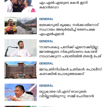
എം.എൽ.എയുടെ മകൻ ഇനി
കമാൻഡോ
GENERAL
മഴക്കെടുതി രൂക്ഷം; സർക്കാരിനോട്
സഹായം അഭ്യർത്ഥിച്ച് ഭരണപക്ഷ
എംഎൽഎമാർ
GENERAL
'നാണംകെട്ട പണിക്ക് എന്നെക്കിട്ടില്ല';
ജനങ്ങളുടെ നികുതിപ്പണം കൊണ്ട്
നടപ്പാക്കുന്ന പദ്ധതിയിൽ തന്റെ പേര്
വയ്‌ക്കരുതെന്ന് പൂഞ്ഞാർ എംഎൽഎ
GENERAL
ജനപ്രതിനിധികൾ പ്രതികൾ: പൊലീസ്
കണക്കിൽ പൊരുത്തക്കേട്
GENERAL
ഒറ്റുകാരെ വി.എസ് വെറുതെ
വിടില്ലായിരുന്നു: സജി ചെറിയാൻ