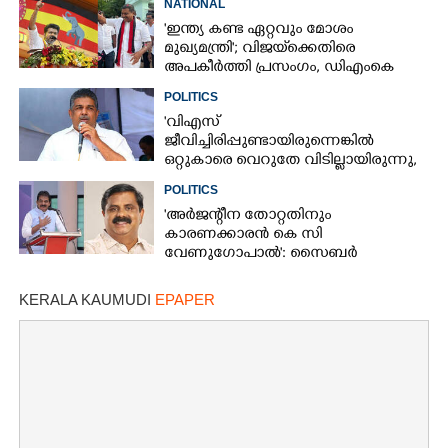
NATIONAL
'ഇന്ത്യ കണ്ട ഏറ്റവും മോശം
മുഖ്യമന്ത്രി'; വിജയ്‌ക്കെതിരെ
അപകീർത്തി പ്രസംഗം, ഡിഎംകെ
എംഎൽഎ അറസ്റ്റിൽ
POLITICS
'വിഎസ്
ജീവിച്ചിരിപ്പുണ്ടായിരുന്നെങ്കിൽ
ഒറ്റുകാരെ വെറുതേ വിടില്ലായിരുന്നു,
അദ്ദേഹം ഉണ്ടായിരുന്നെങ്കിൽ എന്ന്
POLITICS
ആഗ്രഹിച്ചുപോകുന്നു'
'അർജന്റീന തോറ്റതിനും
കാരണക്കാരൻ കെ സി
വേണുഗോപാൽ': സൈബർ
ആക്രമണം രൂക്ഷമെന്ന് പ്രവീൺ
കുമാർ എംഎൽഎ
KERALA KAUMUDI
EPAPER